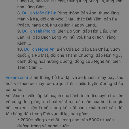
Lũng Cú, đèo Mã Pí Lèng, thung lũng Sủng Là, làng văn
hóa Lũng Cẩm,...
8.
Du lịch Mộc Châu:
Rừng thông Bản Áng, thung lũng
mận Nà Ka, đồi chè Mộc Châu, thác Dải Yếm, bản Pa
Phách, hang dơi, khu du lịch Happy Land,...
9.
Du lịch Hải Phòng:
Biển Đồ Sơn, đảo Hòn Dấu, vịnh
Lan Hạ, đảo Bạch Long Vỹ, núi Voi, khu di tích Tràng
Kênh,...
10.
Du lịch Nghệ An:
Biển Cửa Lò, đảo Lan Châu, vườn
quốc gia Pù Mát, đồi chè Thanh Chương, đảo Hòn Ngư,
cánh đồng hoa hướng dương, đồng cừu Nghệ An, biển
Thiên Cầm,...
Vexere.com
là hệ thống hỗ trợ đặt vé xe khách, máy bay, tàu
hoả và thuê xe máy, xe du lịch trên nhiều tuyến đường khắp
cả nước.
Với Vexere, việc lập kế hoạch cho hành trình di chuyển trở nên
vô cùng đơn giản, linh hoạt và được cá nhân hóa hơn bao giờ
hết. Vexere hiện là nền tảng kết nối hành khách với các đối
tác hàng đầu trong lĩnh vực đi lại, bao gồm:
• 2000+ hãng xe chất lượng cao trên 5000+ tuyến
đường trong và ngoài nước.