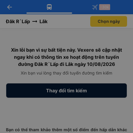
arrow_back
Tải app Vexere ngay!
Tải app Vexere
-30k
Mở app
Mở app
Nhận ưu đãi thành viên độc
-30k/ghế khi đặt vé máy bay qua
quyền
app
Đăk R`Lấp
Lắk
Chọn ngày
Xin lỗi bạn vì sự bất tiện này. Vexere sẽ cập nhật
ngay khi có thông tin xe hoạt động trên tuyến
đường Đăk R`Lấp đi Lắk ngày 10/08/2026
Xin bạn vui lòng thay đổi tuyến đường tìm kiếm
Thay đổi tìm kiếm
Bạn có thể tham khảo thêm một số điểm đến hấp dẫn khác