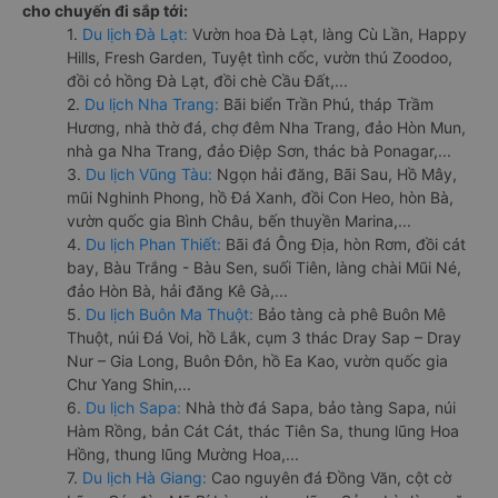
cho chuyến đi sắp tới:
1.
Du lịch Đà Lạt:
Vườn hoa Đà Lạt, làng Cù Lần, Happy
Hills, Fresh Garden, Tuyệt tình cốc, vườn thú Zoodoo,
đồi cỏ hồng Đà Lạt, đồi chè Cầu Đất,...
2.
Du lịch Nha Trang:
Bãi biển Trần Phú, tháp Trầm
Hương, nhà thờ đá, chợ đêm Nha Trang, đảo Hòn Mun,
nhà ga Nha Trang, đảo Điệp Sơn, thác bà Ponagar,...
3.
Du lịch Vũng Tàu:
Ngọn hải đăng, Bãi Sau, Hồ Mây,
mũi Nghinh Phong, hồ Đá Xanh, đồi Con Heo, hòn Bà,
vườn quốc gia Bình Châu, bến thuyền Marina,...
4.
Du lịch Phan Thiết:
Bãi đá Ông Địa, hòn Rơm, đồi cát
bay, Bàu Trắng - Bàu Sen, suối Tiên, làng chài Mũi Né,
đảo Hòn Bà, hải đăng Kê Gà,...
5.
Du lịch Buôn Ma Thuột:
Bảo tàng cà phê Buôn Mê
Thuột, núi Đá Voi, hồ Lắk, cụm 3 thác Dray Sap – Dray
Nur – Gia Long, Buôn Đôn, hồ Ea Kao, vườn quốc gia
Chư Yang Shin,...
6.
Du lịch Sapa:
Nhà thờ đá Sapa, bảo tàng Sapa, núi
Hàm Rồng, bản Cát Cát, thác Tiên Sa, thung lũng Hoa
Hồng, thung lũng Mường Hoa,...
7.
Du lịch Hà Giang:
Cao nguyên đá Đồng Văn, cột cờ