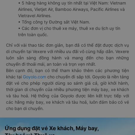
• 5 hãng hàng không uy tín nhất tại Việt Nam: Vietnam
Airlines, Vietjet Air, Bamboo Airways, Pacific Airlines và
Vietravel Airlines.
• Tổng công ty Đường sắt Việt Nam.
• Các đơn vị cho thuê xe máy, thuê xe du lịch uy tín
trên toàn quốc.
Chỉ với vài thao tác đơn giản, bạn đã có thể đặt được dịch vụ
di chuyển tại Vexere với nhiều ưu đãi vô cùng hấp dẫn. Vexere
luôn sẵn sàng đồng hành và mang đến cho bạn những
chuyến đi thoải mái, an toàn và trọn vẹn nhất.
Bên cạnh đó, bạn có thể tham khảo thêm các phương tiện
khác tại
Goyolo.com
cho chuyến đi sắp tới. Goyolo là nền tảng
đặt vé cho phép người dùng so sánh giá cả, giờ khởi hành,
thời gian di chuyển của nhiều phương tiện máy bay, xe khách
và tàu hoả. Hệ thống của Goyolo được liên kết trực tiếp với
các hãng máy bay, xe khách và tàu hoả, luôn đảm bảo có vé
cho bạn di chuyển.
Ứng dụng đặt vé Xe khách, Máy bay,