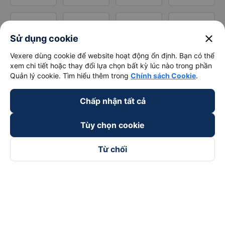
close
Sử dụng cookie
Vexere dùng cookie để website hoạt động ổn định. Bạn có thể
xem chi tiết hoặc thay đổi lựa chọn bất kỳ lúc nào trong phần
Quản lý cookie. Tìm hiểu thêm trong
Chính sách Cookie
.
Chấp nhận tất cả
Tùy chọn cookie
Từ chối
Theo dõi chúng tôi trên
Facebook
Tiktok
Youtube
Công ty TNHH Thương Mại Dịch Vụ Vexere