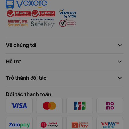
keyboard_arrow_down
Về chúng tôi
keyboard_arrow_down
Hỗ trợ
keyboard_arrow_down
Trở thành đối tác
Đối tác thanh toán