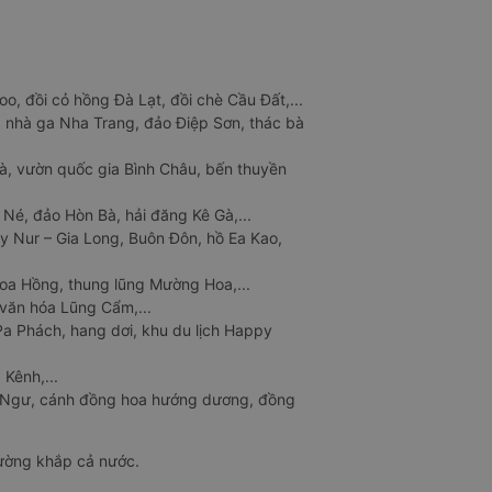
o, đồi cỏ hồng Đà Lạt, đồi chè Cầu Đất,...
 nhà ga Nha Trang, đảo Điệp Sơn, thác bà
à, vườn quốc gia Bình Châu, bến thuyền
 Né, đảo Hòn Bà, hải đăng Kê Gà,...
y Nur – Gia Long, Buôn Đôn, hồ Ea Kao,
Hoa Hồng, thung lũng Mường Hoa,...
văn hóa Lũng Cẩm,...
a Phách, hang dơi, khu du lịch Happy
 Kênh,...
n Ngư, cánh đồng hoa hướng dương, đồng
đường khắp cả nước.