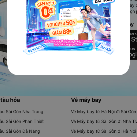
Ứng dụng hiển thị thông tin đầy 
người dùng so sánh và lựa chọn 
chóng và phù hợp nhất.
Tải ứng dụng Vexere ngay
 tàu hỏa
Vé máy bay
tàu Sài Gòn Nha Trang
Vé Máy bay từ Hà Nội đi Sài Gòn
tàu Sài Gòn Phan Thiết
Vé Máy bay từ Sài Gòn đi Nha T
tàu Sài Gòn Đà Nẵng
Vé Máy bay từ Sài Gòn đi Hà Nội