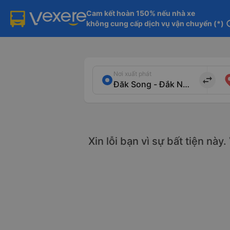
Cam kết hoàn 150% nếu nhà xe

không cung cấp dịch vụ vận chuyển (*)
in
Nơi xuất phát
import_export
Xin lỗi bạn vì sự bất tiện này