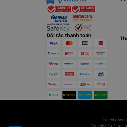
Đối tác thanh toán
Th
Địa chỉ đăng
Địa chỉ
:
Lầu 2, toà 