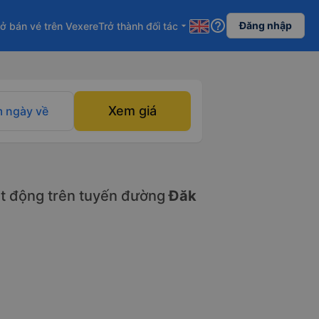
help_outline
Đăng nhập
ở bán vé trên Vexere
Trở thành đối tác
arrow_drop_down
Xem giá
 ngày về
t động trên tuyến đường
Đăk