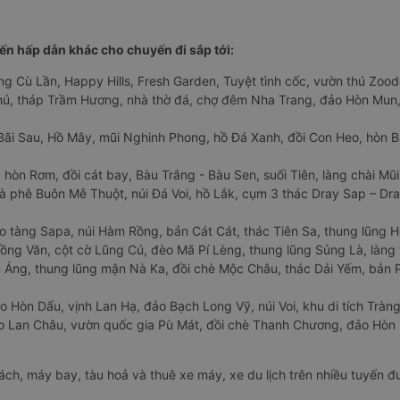
n hấp dẫn khác cho chuyến đi sắp tới:
ng Cù Lần, Happy Hills, Fresh Garden, Tuyệt tình cốc, vườn thú Zoodo
Phú, tháp Trầm Hương, nhà thờ đá, chợ đêm Nha Trang, đảo Hòn Mun,
Bãi Sau, Hồ Mây, mũi Nghinh Phong, hồ Đá Xanh, đồi Con Heo, hòn B
 hòn Rơm, đồi cát bay, Bàu Trắng - Bàu Sen, suối Tiên, làng chài Mũi
à phê Buôn Mê Thuột, núi Đá Voi, hồ Lắk, cụm 3 thác Dray Sap – Dra
o tàng Sapa, núi Hàm Rồng, bản Cát Cát, thác Tiên Sa, thung lũng 
ng Văn, cột cờ Lũng Cú, đèo Mã Pí Lèng, thung lũng Sủng Là, làng 
Áng, thung lũng mận Nà Ka, đồi chè Mộc Châu, thác Dải Yếm, bản P
o Hòn Dấu, vịnh Lan Hạ, đảo Bạch Long Vỹ, núi Voi, khu di tích Tràng
ảo Lan Châu, vườn quốc gia Pù Mát, đồi chè Thanh Chương, đảo Hò
hách, máy bay, tàu hoả và thuê xe máy, xe du lịch trên nhiều tuyến 