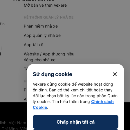
Mở bán vé trên Vexere
HỆ THỐNG QUẢN LÝ NHÀ XE
tin
Phần mềm nhà xe
App quản lý nhà xe
App tài xế
i
i
Website / App thương hiệu
riêng cho nhà xe
Tổng đài AI
close
Sử dụng cookie
HỆ THỐNG QUẢN LÝ HÀNG HOÁ
Vexere dùng cookie để website hoạt động
Phần mềm quản lý hàng hoá
ổn định. Bạn có thể xem chi tiết hoặc thay
đổi lựa chọn bất kỳ lúc nào trong phần Quản
App quản lý hàng hoá
lý cookie. Tìm hiểu thêm trong
Chính sách
Cookie
.
Chấp nhận tất cả
inh, Việt Nam
 Chí Minh, Việt Nam