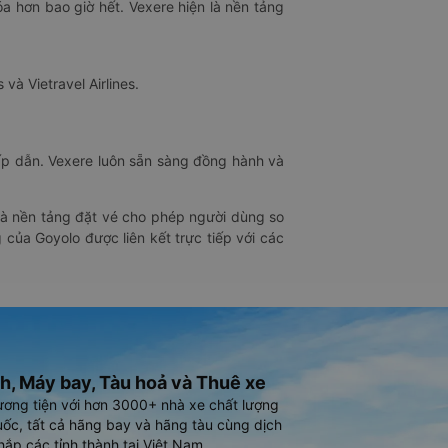
óa hơn bao giờ hết. Vexere hiện là nền tảng
 và Vietravel Airlines.
hấp dẫn. Vexere luôn sẵn sàng đồng hành và
 là nền tảng đặt vé cho phép người dùng so
 của Goyolo được liên kết trực tiếp với các
h, Máy bay, Tàu hoả và Thuê xe
ương tiện với hơn 3000+ nhà xe chất lượng
ốc, tất cả hãng bay và hãng tàu cùng dịch
hắp các tỉnh thành tại Việt Nam.