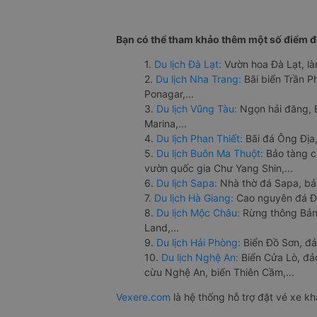
Bạn có thể tham khảo thêm một số điểm đế
1.
Du lịch Đà Lạt:
Vườn hoa Đà Lạt, là
2.
Du lịch Nha Trang:
Bãi biển Trần 
Ponagar,...
3.
Du lịch Vũng Tàu:
Ngọn hải đăng, 
Marina,...
4.
Du lịch Phan Thiết:
Bãi đá Ông Địa,
5.
Du lịch Buôn Ma Thuột:
Bảo tàng c
vườn quốc gia Chư Yang Shin,...
6.
Du lịch Sapa:
Nhà thờ đá Sapa, bả
7.
Du lịch Hà Giang:
Cao nguyên đá Đồ
8.
Du lịch Mộc Châu:
Rừng thông Bản 
Land,...
9.
Du lịch Hải Phòng:
Biển Đồ Sơn, đả
10.
Du lịch Nghệ An:
Biển Cửa Lò, đ
cừu Nghệ An, biển Thiên Cầm,...
Vexere.com
là hệ thống hỗ trợ đặt vé xe k