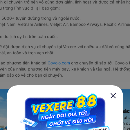
nh di chuyển trở nên vô cùng đơn giản, linh hoạt và được cá nhân h
 trong lĩnh vực đi lại, bao gồm:
n 5000+ tuyến đường trong và ngoài nước.
ệt Nam: Vietnam Airlines, Vietjet Air, Bamboo Airways, Pacific Airlines
 du lịch uy tín trên toàn quốc.
thể đặt được dịch vụ di chuyển tại Vexere với nhiều ưu đãi vô cùng 
i, an toàn và trọn vẹn nhất.
ác phương tiện khác tại
Goyolo.com
cho chuyến đi sắp tới. Goyolo
huyển của nhiều phương tiện máy bay, xe khách và tàu hoả. Hệ thống
đảm bảo có vé cho bạn di chuyển.
Ứng dụng đặt vé Xe khác
Vexere - ứng dụng đặt vé đa ph
cao, 5000+ tuyến đường toàn qu
vụ thuê xe máy, xe du lịch phủ k