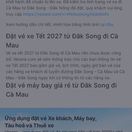
khởi hành để chuẩn bị lên xe. Để kiểm tra tình trạng vé xe đi
Cà Mau từ Đăk Song - Đắk Nông đã đặt, quý khách vui lòng
truy cập
https://vexere.com/vi-VN/booking/ticketinfo
Xem hướng dẫn chi tiết, minh họa bằng hình ảnh
tại đây.
Đặt vé xe Tết 2027 từ Đăk Song đi Cà
Mau
Vé xe tết 2027 từ Đăk Song đi Cà Mau vẫn chưa được công
bố. Vexere.com sẽ sớm thông báo cho các bạn thông tin vé
xe Tết 2027 bao gồm giá vé, lịch trình, ngày giờ bán vé của
các hãng xe khách đi tuyến đường Đăk Song - Cà Mau và Cà
Mau - Đăk Song ngay khi có thông tin từ các hãng xe.
Đặt vé máy bay giá rẻ từ Đăk Song đi
Cà Mau
Ứng dụng đặt vé Xe khách, Máy bay,
Tàu hoả và Thuê xe
Vexere - ứng dụng đặt vé đa phương tiện với hơn 3000+ nhà