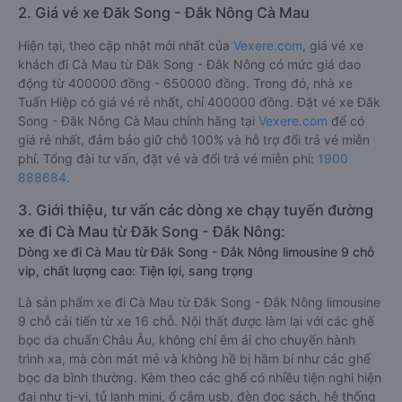
2. Giá vé xe Đăk Song - Đắk Nông Cà Mau
Hiện tại, theo cập nhật mới nhất của
Vexere.com
, giá vé xe
khách đi Cà Mau từ Đăk Song - Đắk Nông có mức giá dao
động từ 400000 đồng - 650000 đồng. Trong đó, nhà xe
Tuấn Hiệp có giá vé rẻ nhất, chỉ 400000 đồng. Đặt vé xe Đăk
Song - Đắk Nông Cà Mau chính hãng tại
Vexere.com
để có
giá rẻ nhất, đảm bảo giữ chỗ 100% và hỗ trợ đổi trả vé miễn
phí. Tổng đài tư vấn, đặt vé và đổi trả vé miễn phí:
1900
888684
.
3. Giới thiệu, tư vấn các dòng xe chạy tuyến đường
xe đi Cà Mau từ Đăk Song - Đắk Nông:
Dòng xe đi Cà Mau từ Đăk Song - Đắk Nông limousine 9 chỗ
vip, chất lượng cao: Tiện lợi, sang trọng
Là sản phẩm xe đi Cà Mau từ Đăk Song - Đắk Nông limousine
9 chỗ cải tiến từ xe 16 chỗ. Nội thất được làm lại với các ghế
bọc da chuẩn Châu Âu, không chỉ êm ái cho chuyến hành
trình xa, mà còn mát mẻ và không hề bị hầm bí như các ghế
bọc da bình thường. Kèm theo các ghế có nhiều tiện nghi hiện
đại như ti-vi, tủ lạnh mini, ổ cắm usb, đèn đọc sách, hệ thống