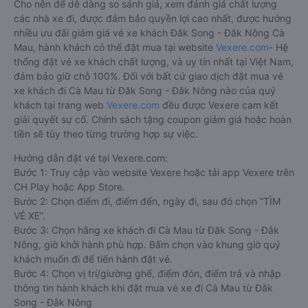
Cho nên để dễ dàng so sánh giá, xem đánh giá chất lượng
các nhà xe đi, được đảm bảo quyền lợi cao nhất, được hưởng
nhiều ưu đãi giảm giá vé xe khách Đăk Song - Đắk Nông Cà
Mau, hành khách có thể đặt mua tại website
Vexere.com
- Hệ
thống đặt vé xe khách chất lượng, và uy tín nhất tại Việt Nam,
đảm bảo giữ chỗ 100%. Đối với bất cứ giao dịch đặt mua vé
xe khách đi Cà Mau từ Đăk Song - Đắk Nông nào của quý
khách tại trang web
Vexere.com
đều được Vexere cam kết
giải quyết sự cố. Chính sách tặng coupon giảm giá hoặc hoàn
tiền sẽ tùy theo từng trường hợp sự việc.
Hướng dẫn đặt vé tại Vexere.com:
Bước 1: Truy cập vào website Vexere hoặc tải app Vexere trên
CH Play hoặc App Store.
Bước 2: Chọn điểm đi, điểm đến, ngày đi, sau đó chọn “TÌM
VÉ XE”.
Bước 3: Chọn hãng xe khách đi Cà Mau từ Đăk Song - Đắk
Nông, giờ khởi hành phù hợp. Bấm chọn vào khung giờ quý
khách muốn đi để tiến hành đặt vé.
Bước 4: Chọn vị trí/giường ghế, điểm đón, điểm trả và nhập
thông tin hành khách khi đặt mua vé xe đi Cà Mau từ Đăk
Song - Đắk Nông