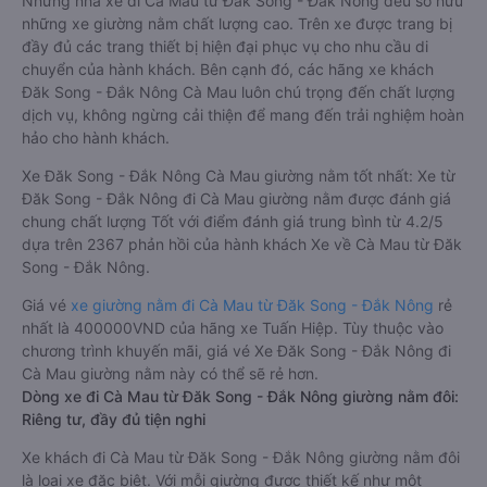
Những nhà xe đi Cà Mau từ Đăk Song - Đắk Nông đều sở hữu
những xe giường nằm chất lượng cao. Trên xe được trang bị
đầy đủ các trang thiết bị hiện đại phục vụ cho nhu cầu di
chuyển của hành khách. Bên cạnh đó, các hãng xe khách
Đăk Song - Đắk Nông Cà Mau luôn chú trọng đến chất lượng
dịch vụ, không ngừng cải thiện để mang đến trải nghiệm hoàn
hảo cho hành khách.
Xe Đăk Song - Đắk Nông Cà Mau giường nằm tốt nhất: Xe từ
Đăk Song - Đắk Nông đi Cà Mau giường nằm được đánh giá
chung chất lượng Tốt với điểm đánh giá trung bình từ 4.2/5
dựa trên 2367 phản hồi của hành khách Xe về Cà Mau từ Đăk
Song - Đắk Nông.
Giá vé
xe giường nằm đi Cà Mau từ Đăk Song - Đắk Nông
rẻ
nhất là 400000VND của hãng xe Tuấn Hiệp. Tùy thuộc vào
chương trình khuyến mãi, giá vé Xe Đăk Song - Đắk Nông đi
Cà Mau giường nằm này có thể sẽ rẻ hơn.
Dòng xe đi Cà Mau từ Đăk Song - Đắk Nông giường nằm đôi:
Riêng tư, đầy đủ tiện nghi
Xe khách đi Cà Mau từ Đăk Song - Đắk Nông giường nằm đôi
là loại xe đặc biệt. Với mỗi giường được thiết kế như một