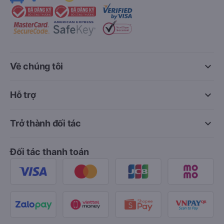
keyboard_arrow_down
Về chúng tôi
keyboard_arrow_down
Hỗ trợ
keyboard_arrow_down
Trở thành đối tác
Đối tác thanh toán