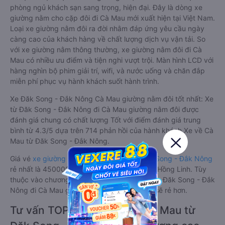
phòng ngủ khách sạn sang trọng, hiện đại. Đây là dòng xe
giường nằm cho cặp đôi đi Cà Mau mới xuất hiện tại Việt Nam.
Loại xe giường nằm đôi ra đời nhằm đáp ứng yêu cầu ngày
càng cao của khách hàng về chất lượng dịch vụ vận tải. So
với xe giường nằm thông thường, xe giường nằm đôi đi Cà
Mau có nhiều ưu điểm và tiện nghi vượt trội. Màn hình LCD với
hàng nghìn bộ phim giải trí, wifi, và nước uống và chăn đắp
miễn phí phục vụ hành khách suốt hành trình.
Xe Đăk Song - Đắk Nông Cà Mau giường nằm đôi tốt nhất: Xe
từ Đăk Song - Đắk Nông đi Cà Mau giường nằm đôi được
đánh giá chung có chất lượng Tốt với điểm đánh giá trung
bình từ 4.3/5 dựa trên 714 phản hồi của hành khách Xe về Cà
Mau từ Đăk Song - Đắk Nông.
Giá vé
xe giường nằm đôi đi Cà Mau từ Đăk Song - Đắk Nông
rẻ nhất là 450000VND của hãng xe Phương Hồng Linh. Tùy
thuộc vào chương trình khuyến mãi, giá vé Xe Đăk Song - Đắk
Nông đi Cà Mau giường nằm đôi này có thể sẽ rẻ hơn.
Tư vấn TOP 2 xe khách đi Cà Mau từ