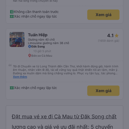
Rất hài lòng trong chuyến đi này
Không cần thanh toán trước
Xem giá
Xác nhận chỗ ngay lập tức
Tuấn Hiệp
4.1
Giường nằm 40 chỗ
(1659 đánh giá)
Limousine giường nằm 38 chỗ
Đắk Song
13 giờ 5 phút
Bến xe Cà Mau
Tôi đi Chuyến xe từ Long Thành đến Cần Thơ, khởi hành đúng giờ, hành trình
êm thuận, nhân viên lễ độ, tài xế vững tay quả thật khiến tôi an tâm, mãn ý.
Đường xa muôn dặm mà lòng chẳng vướng lo. Phục vụ tận tụy, tác phong
nghiêm cẩn, hiếm thấy giữa thời buổi kim tiền vội vã. Xã hội loạn đạo. Xin gửi
Xem thêm
lời tán dương chân thành, kính chúc nhà xe ngày một hưng thịnh, vạn lộ bình
an.”
Xác nhận chỗ ngay lập tức
Xem giá
Đặt mua vé xe đi Cà Mau từ Đăk Song chất
lượng cao và giá vé ưu đãi nhất: 5 chuyến