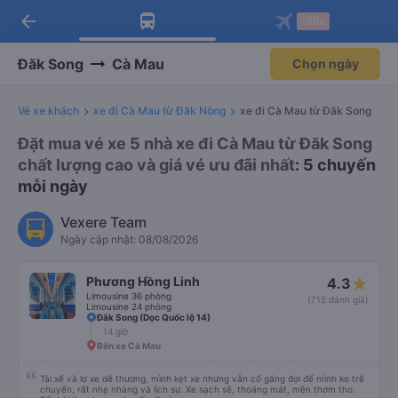
arrow_back
Tải app Vexere ngay!
Tải app Vexere
-30k
Mở app
Mở app
Nhận ưu đãi thành viên độc
-30k/ghế khi đặt vé máy bay qua
quyền
app
Đăk Song
Cà Mau
Chọn ngày
Vé xe khách
xe đi Cà Mau từ Đăk Nông
xe đi Cà Mau từ Đăk Song
Đặt mua vé xe 5 nhà xe đi Cà Mau từ Đăk Song
chất lượng cao và giá vé ưu đãi nhất
: 5 chuyến
mỗi ngày
Vexere Team
Ngày cập nhật: 08/08/2026
Phương Hồng Linh
4.3
Limousine 36 phòng
(715 đánh giá)
Limousine 24 phòng
Đắk Song (Dọc Quốc lộ 14)
14 giờ
Bến xe Cà Mau
Tài xế và lơ xe dễ thương, mình kẹt xe nhưng vẫn cố gắng đợi để mình ko trễ
chuyến, rất nhẹ nhàng và lịch sự. Xe sạch sẽ, thoáng mát, mền thơm tho.