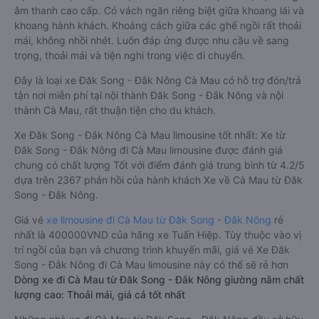
âm thanh cao cấp. Có vách ngăn riêng biệt giữa khoang lái và
khoang hành khách. Khoảng cách giữa các ghế ngồi rất thoải
mái, không nhồi nhét. Luôn đáp ứng được nhu cầu về sang
trọng, thoải mái và tiện nghi trong việc di chuyển.
Đây là loại xe Đăk Song - Đắk Nông Cà Mau có hỗ trợ đón/trả
tận nơi miễn phí tại nội thành Đăk Song - Đắk Nông và nội
thành Cà Mau, rất thuận tiện cho du khách.
Xe Đăk Song - Đắk Nông Cà Mau limousine tốt nhất: Xe từ
Đăk Song - Đắk Nông đi Cà Mau limousine được đánh giá
chung có chất lượng Tốt với điểm đánh giá trung bình từ 4.2/5
dựa trên 2367 phản hồi của hành khách Xe về Cà Mau từ Đăk
Song - Đắk Nông.
Giá vé
xe limousine đi Cà Mau từ Đăk Song - Đắk Nông
rẻ
nhất là 400000VND của hãng xe Tuấn Hiệp. Tùy thuộc vào vị
trí ngồi của bạn và chương trình khuyến mãi, giá vé Xe Đăk
Song - Đắk Nông đi Cà Mau limousine này có thể sẽ rẻ hơn
Dòng xe đi Cà Mau từ Đăk Song - Đắk Nông giường nằm chất
lượng cao: Thoải mái, giá cả tốt nhất