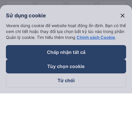
close
Sử dụng cookie
Vexere dùng cookie để website hoạt động ổn định. Bạn có thể
xem chi tiết hoặc thay đổi lựa chọn bất kỳ lúc nào trong phần
Quản lý cookie. Tìm hiểu thêm trong
Chính sách Cookie
.
Chấp nhận tất cả
Tùy chọn cookie
Từ chối
Theo dõi chúng tôi trên
Facebook
Tiktok
Youtube
Công ty TNHH Thương Mại Dịch Vụ Vexere
Địa chỉ đăng ký kinh doanh: 8C Chữ Đồng Tử, Phường Tân
Sơn Nhất, TP. Hồ Chí Minh, Việt Nam