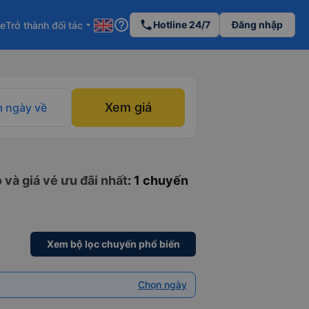
help_outline
phone
Hotline 24/7
Đăng nhập
re
Trở thành đối tác
arrow_drop_down
Xem giá
 ngày về
 và giá vé ưu đãi nhất
: 1 chuyến
Xem bộ lọc chuyến phổ biến
Chọn ngày