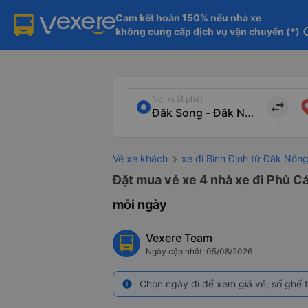
Cam kết hoàn 150% nếu nhà xe

không cung cấp dịch vụ vận chuyển (*)
in
Nơi xuất phát
import_export
Vé xe khách
xe đi Bình Định từ Đăk Nôn
Đặt mua vé xe 4 nhà xe đi Phù Cá
mỗi ngày
Vexere Team
Ngày cập nhật: 05/08/2026
Chọn ngày đi để xem giá vé, số ghế t
info