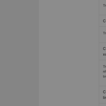
T
C
T
C
x
T
n
t
C
l