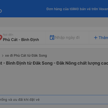
Đơn hàng của tôi
Mở bán vé trên Vexe
fo
Nơi đến
add
Nhập ngày đi
Thêm
xe đi Phù Cát từ Đăk Song
g
t - Bình Định từ Đăk Song - Đắk Nông chất lượng cao
rống và ưu đãi khi đặt vé