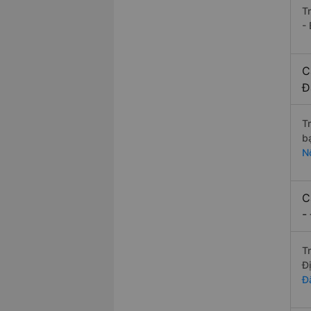
T
- 
C
Đ
T
b
N
C
-
T
Đ
Đ