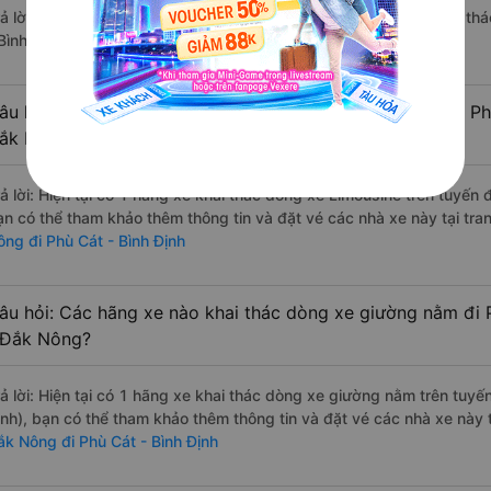
rả lời: Hiện tại chưa có nhà xe nào có loại xe giường nằm đôi khai t
Bình Định.
âu hỏi: Các hãng xe nào khai thác dòng xe Limousine đi Ph
ắk Nông?
rả lời: Hiện tại có 1 hãng xe khai thác dòng xe Limousine trên tuyến
ạn có thể tham khảo thêm thông tin và đặt vé các nhà xe này tại tra
ông đi Phù Cát - Bình Định
âu hỏi: Các hãng xe nào khai thác dòng xe giường nằm đi 
 Đắk Nông?
rả lời: Hiện tại có 1 hãng xe khai thác dòng xe giường nằm trên tuy
ịnh), bạn có thể tham khảo thêm thông tin và đặt vé các nhà xe này t
ắk Nông đi Phù Cát - Bình Định