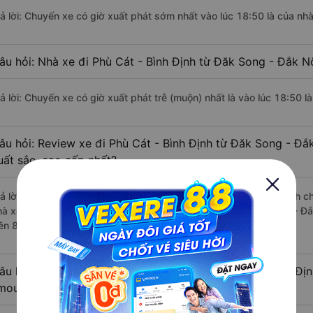
rả lời: Chuyến xe có giờ xuất phát sớm nhất vào lúc 18:50 là của nh
âu hỏi: Nhà xe đi Phù Cát - Bình Định từ Đăk Song - Đắk N
rả lời: Chuyến xe có giờ xuất phát trễ (muộn) nhất là vào lúc 18:50 
âu hỏi: Review xe đi Phù Cát - Bình Định từ Đăk Song - Đắ
uất sắc, cao cấp nhất?
rả lời: Những hãng xe đi Đăk Song - Đắk Nông Phù Cát - Bình Định chấ
hà xe Hưng Thủy (Bình Định) đi Phù Cát - Bình Định từ Đăk Song - Đ
rên 83 đánh giá của khách hàng).
âu hỏi: Có loại xe Đăk Song - Đắk Nông Phù Cát - Bình Địn
imousine phòng đôi không?