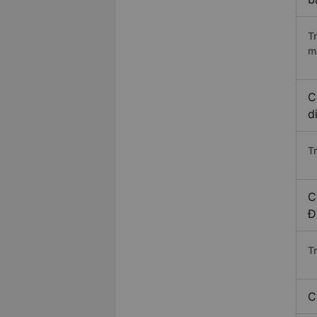
T
m
C
d
T
C
Đ
T
C