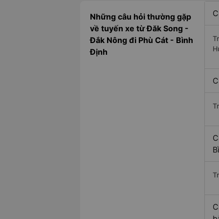
C
Những câu hỏi thường gặp
về tuyến xe từ Đăk Song -
T
Đắk Nông đi Phù Cát - Bình
H
Định
C
T
C
B
Tr
C
b