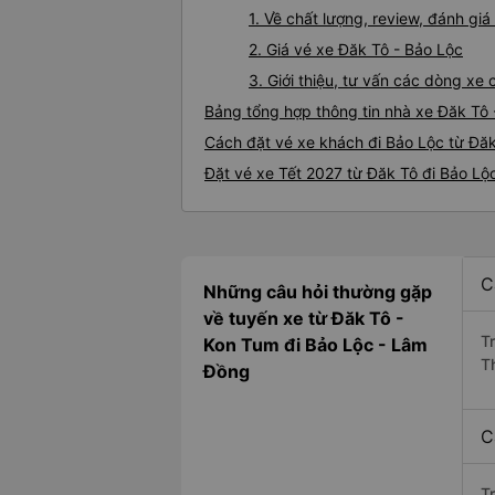
1. Về chất lượng, review, đánh gi
2. Giá vé xe Đăk Tô - Bảo Lộc
3. Giới thiệu, tư vấn các dòng x
Bảng tổng hợp thông tin nhà xe Đăk Tô 
Cách đặt vé xe khách đi Bảo Lộc từ Đăk
Đặt vé xe Tết 2027 từ Đăk Tô đi Bảo Lộ
C
Những câu hỏi thường gặp
về tuyến xe từ Đăk Tô -
T
Kon Tum đi Bảo Lộc - Lâm
T
Đồng
C
T