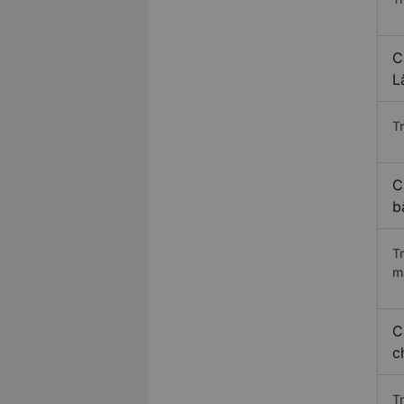
C
L
Tr
C
b
T
m
C
c
T