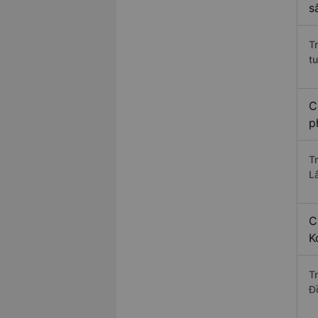
s
T
t
C
p
T
L
C
K
T
Đ