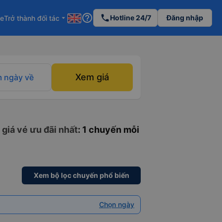
help_outline
phone
Hotline 24/7
Đăng nhập
re
Trở thành đối tác
arrow_drop_down
Xem giá
 ngày về
giá vé ưu đãi nhất
: 1 chuyến mỗi
Xem bộ lọc chuyến phổ biến
Chọn ngày