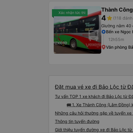
Thành Công
Xác nhận tức thì
4
star
(118 đánh
Giường nằm 40 
Bến xe Ngọc 
12h55m
Văn phòng Bả
Đặt mua vé xe đi Bảo Lộc từ Đă
Tư vấn TOP 1 xe khách đi Bảo Lộc từ Đăk
🚌 1. Xe Thành Công (Lâm Đồng) 
Những câu hỏi thường gặp về tuyến xe 
Thông tin tuyến đường
Giới thiệu tuyến đường xe đi Bảo Lộc từ