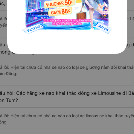
ắc, cao cấp nhất?
rả lời: Tạm thời chưa đủ review để đánh giá có nhà xe đi Bảo Lộc -
uyến đường này có chất lượng xuất sắc.
âu hỏi: Có loại xe Đăk Tô - Kon Tum Bảo Lộc - Lâm Đồng d
hòng đôi không?
rả lời: Hiện tại chưa có nhà xe nào có loại xe giường nằm đôi khai th
âm Đồng.
âu hỏi: Các hãng xe nào khai thác dòng xe Limousine đi B
on Tum?
rả lời: Hiện tại chưa có nhà xe nào có loại xe limousine khai thác tu
ồng