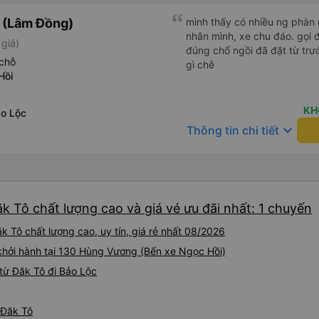
 (Lâm Đồng)
mình thấy có nhiều ng phàn 
nhân mình, xe chu đáo. gọi 
 giá)
đúng chổ ngồi đã đặt từ trư
chỗ
gì chê
Hồi
KH
o Lộc
keyboard_arrow_down
Thông tin chi tiết
k Tô chất lượng cao và giá vé ưu đãi nhất: 1 chuyến
 Tô chất lượng cao, uy tín, giá rẻ nhất 08/2026
khởi hành tại 130 Hùng Vương (Bến xe Ngọc Hồi)
từ Đăk Tô đi Bảo Lộc
 Đăk Tô