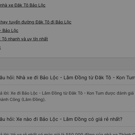
á nhà xe Đăk Tô Bảo Lộc
e chạy tuyến đường Đăk Tô đi Bảo Lộc
- Bảo Lộc
 Tô nhanh và uy tín nhất
c
âu hỏi: Nhà xe đi Bảo Lộc - Lâm Đồng từ Đăk Tô - Kon Tum
rả lời: Xe đi Bảo Lộc - Lâm Đồng từ Đăk Tô - Kon Tum được đánh giá 
hành Công (Lâm Đồng).
âu hỏi: Xe nào đi Bảo Lộc - Lâm Đồng có giá rẻ nhất?
rả lời: Vé xe rẻ nhất có mức giá là 550.000 đồng của nhà xe Thành