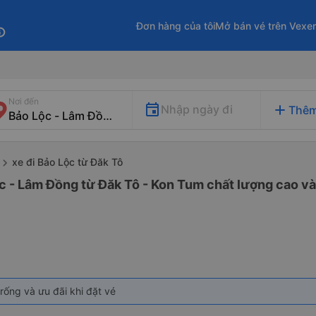
Đơn hàng của tôi
Mở bán vé trên Vexe
fo
Nơi đến
add
Nhập ngày đi
Thêm
xe đi Bảo Lộc từ Đăk Tô
c - Lâm Đồng từ Đăk Tô - Kon Tum chất lượng cao và 
rống và ưu đãi khi đặt vé