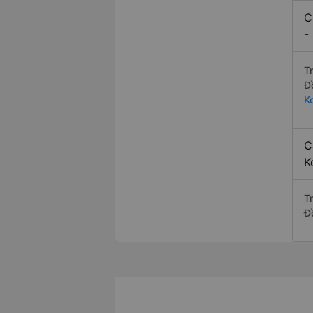
C
-
T
Đ
K
C
K
T
Đ