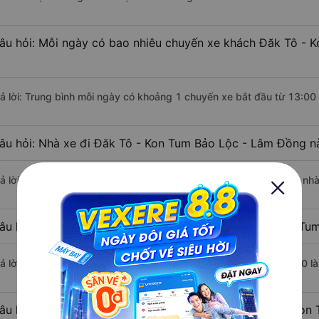
âu hỏi: Mỗi ngày có bao nhiêu chuyến xe khách Đăk Tô - 
rả lời: Trung bình mỗi ngày có khoảng 1 chuyến xe bắt đầu từ 13:00
âu hỏi: Nhà xe đi Đăk Tô - Kon Tum Bảo Lộc - Lâm Đồng n
rả lời: Chuyến xe có giờ xuất phát sớm nhất vào lúc 13:00 là của n
âu hỏi: Nhà xe đi Bảo Lộc - Lâm Đồng từ Đăk Tô - Kon Tum
rả lời: Chuyến xe có giờ xuất phát trễ (muộn) nhất là vào lúc 13:00
âu hỏi: Review xe đi Bảo Lộc - Lâm Đồng từ Đăk Tô - Kon 