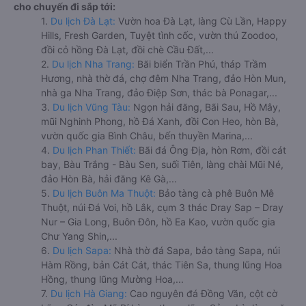
cho chuyến đi sắp tới:
1.
Du lịch Đà Lạt:
Vườn hoa Đà Lạt, làng Cù Lần, Happy
Hills, Fresh Garden, Tuyệt tình cốc, vườn thú Zoodoo,
đồi cỏ hồng Đà Lạt, đồi chè Cầu Đất,...
2.
Du lịch Nha Trang:
Bãi biển Trần Phú, tháp Trầm
Hương, nhà thờ đá, chợ đêm Nha Trang, đảo Hòn Mun,
nhà ga Nha Trang, đảo Điệp Sơn, thác bà Ponagar,...
3.
Du lịch Vũng Tàu:
Ngọn hải đăng, Bãi Sau, Hồ Mây,
mũi Nghinh Phong, hồ Đá Xanh, đồi Con Heo, hòn Bà,
vườn quốc gia Bình Châu, bến thuyền Marina,...
4.
Du lịch Phan Thiết:
Bãi đá Ông Địa, hòn Rơm, đồi cát
bay, Bàu Trắng - Bàu Sen, suối Tiên, làng chài Mũi Né,
đảo Hòn Bà, hải đăng Kê Gà,...
5.
Du lịch Buôn Ma Thuột:
Bảo tàng cà phê Buôn Mê
Thuột, núi Đá Voi, hồ Lắk, cụm 3 thác Dray Sap – Dray
Nur – Gia Long, Buôn Đôn, hồ Ea Kao, vườn quốc gia
Chư Yang Shin,...
6.
Du lịch Sapa:
Nhà thờ đá Sapa, bảo tàng Sapa, núi
Hàm Rồng, bản Cát Cát, thác Tiên Sa, thung lũng Hoa
Hồng, thung lũng Mường Hoa,...
7.
Du lịch Hà Giang:
Cao nguyên đá Đồng Văn, cột cờ