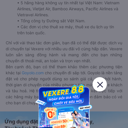
• 5 hãng hàng không uy tín nhất tại Việt Nam: Vietnam
Airlines, Vietjet Air, Bamboo Airways, Pacific Airlines và
Vietravel Airlines.
• Tổng công ty Đường sắt Việt Nam.
• Các đơn vị cho thuê xe máy, thuê xe du lịch uy tín
trên toàn quốc.
Chỉ với vài thao tác đơn giản, bạn đã có thể đặt được dịch vụ
di chuyển tại Vexere với nhiều ưu đãi vô cùng hấp dẫn. Vexere
luôn sẵn sàng đồng hành và mang đến cho bạn những
chuyến đi thoải mái, an toàn và trọn vẹn nhất.
Bên cạnh đó, bạn có thể tham khảo thêm các phương tiện
khác tại
Goyolo.com
cho chuyến đi sắp tới. Goyolo là nền tảng
đặt vé cho phép người dùng so sánh giá cả, giờ khởi hành,
thời gian di chuyển của nhiều phương tiện máy bay, xe khách
và tàu hoả. Hệ thống của Goyolo được liên kết trực tiếp với
các hãng máy bay, xe khách và tàu hoả, luôn đảm bảo có vé
cho bạn di chuyển.
Ứng dụng đặt vé Xe khách, Máy bay,