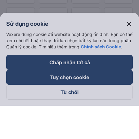
close
Sử dụng cookie
Vexere dùng cookie để website hoạt động ổn định. Bạn có thể
xem chi tiết hoặc thay đổi lựa chọn bất kỳ lúc nào trong phần
Quản lý cookie. Tìm hiểu thêm trong
Chính sách Cookie
.
Chấp nhận tất cả
Tùy chọn cookie
Từ chối
Theo dõi chúng tôi trên
Facebook
Tiktok
Youtube
Công ty TNHH Thương Mại Dịch Vụ Vexere