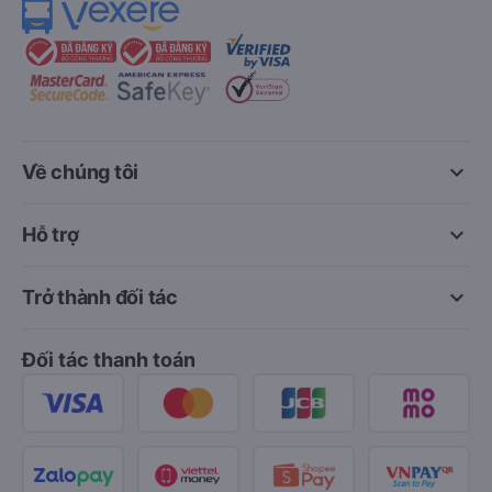
keyboard_arrow_down
Về chúng tôi
keyboard_arrow_down
Hỗ trợ
keyboard_arrow_down
Trở thành đối tác
Đối tác thanh toán