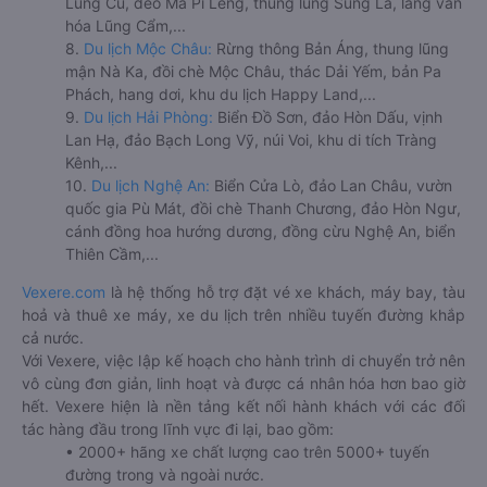
Lũng Cú, đèo Mã Pí Lèng, thung lũng Sủng Là, làng văn
hóa Lũng Cẩm,...
8.
Du lịch Mộc Châu:
Rừng thông Bản Áng, thung lũng
mận Nà Ka, đồi chè Mộc Châu, thác Dải Yếm, bản Pa
Phách, hang dơi, khu du lịch Happy Land,...
9.
Du lịch Hải Phòng:
Biển Đồ Sơn, đảo Hòn Dấu, vịnh
Lan Hạ, đảo Bạch Long Vỹ, núi Voi, khu di tích Tràng
Kênh,...
10.
Du lịch Nghệ An:
Biển Cửa Lò, đảo Lan Châu, vườn
quốc gia Pù Mát, đồi chè Thanh Chương, đảo Hòn Ngư,
cánh đồng hoa hướng dương, đồng cừu Nghệ An, biển
Thiên Cầm,...
Vexere.com
là hệ thống hỗ trợ đặt vé xe khách, máy bay, tàu
hoả và thuê xe máy, xe du lịch trên nhiều tuyến đường khắp
cả nước.
Với Vexere, việc lập kế hoạch cho hành trình di chuyển trở nên
vô cùng đơn giản, linh hoạt và được cá nhân hóa hơn bao giờ
hết. Vexere hiện là nền tảng kết nối hành khách với các đối
tác hàng đầu trong lĩnh vực đi lại, bao gồm:
• 2000+ hãng xe chất lượng cao trên 5000+ tuyến
đường trong và ngoài nước.