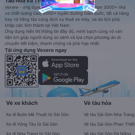
Tàu hoả và Thuê xe
Vexere - ứng dụng đặt vé đa phương tiện với hơn 3000+ nhà
xe chất lượng cao, 5000+ tuyến đường toàn quốc, tất cả hãng
bay và hãng tàu cùng dịch vụ thuê xe máy, xe du lịch phủ
khắp các tỉnh thành tại Việt Nam.
Ứng dụng hiển thị thông tin đầy đủ, minh bạch cùng vô vàn
tiện ích giúp người dùng so sánh và lựa chọn phương án di
chuyển tiết kiệm, nhanh chóng và phù hợp nhất.
Tải ứng dụng Vexere ngay
Vé xe khách
Vé tàu hỏa
Xe đi Buôn Mê Thuột từ Sài Gòn
Vé tàu Sài Gòn Nha Trang
Xe đi Vũng Tàu từ Sài Gòn
Vé tàu Sài Gòn Phan Thiết
Xe đi Nha Trang từ Sài Gòn
Vé tàu Sài Gòn Đà Nẵng