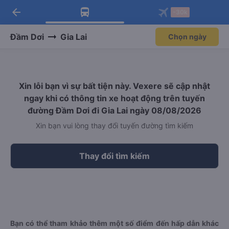
arrow_back
Tải app Vexere ngay!
Tải app Vexere
-30k
Mở app
Mở app
Nhận ưu đãi thành viên độc
-30k/ghế khi đặt vé máy bay qua
quyền
app
Đầm Dơi
Gia Lai
Chọn ngày
Xin lỗi bạn vì sự bất tiện này. Vexere sẽ cập nhật
ngay khi có thông tin xe hoạt động trên tuyến
đường Đầm Dơi đi Gia Lai ngày 08/08/2026
Xin bạn vui lòng thay đổi tuyến đường tìm kiếm
Thay đổi tìm kiếm
Bạn có thể tham khảo thêm một số điểm đến hấp dẫn khác