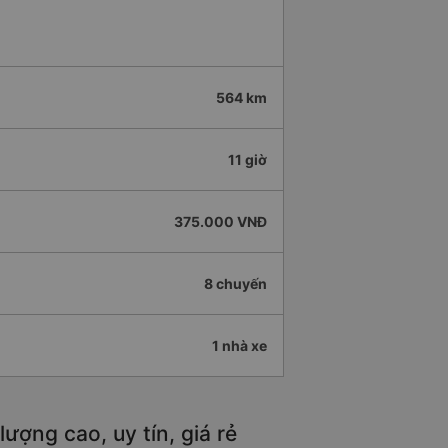
564 km
11 giờ
375.000 VNĐ
8 chuyến
1 nhà xe
ợng cao, uy tín, giá rẻ