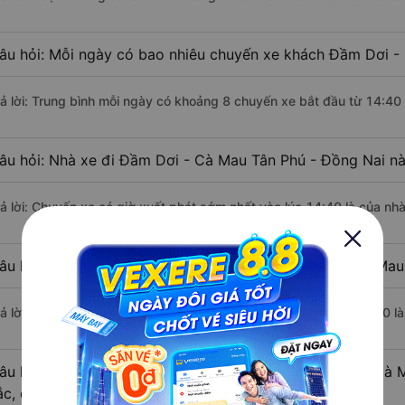
âu hỏi: Mỗi ngày có bao nhiêu chuyến xe khách Đầm Dơi -
rả lời: Trung bình mỗi ngày có khoảng 8 chuyến xe bắt đầu từ 14:40
âu hỏi: Nhà xe đi Đầm Dơi - Cà Mau Tân Phú - Đồng Nai n
rả lời: Chuyến xe có giờ xuất phát sớm nhất vào lúc 14:40 là của nh
âu hỏi: Nhà xe đi Tân Phú - Đồng Nai từ Đầm Dơi - Cà Mau 
rả lời: Chuyến xe có giờ xuất phát trễ (muộn) nhất là vào lúc 18:20 l
âu hỏi: Review xe đi Tân Phú - Đồng Nai từ Đầm Dơi - Cà M
ắc, cao cấp nhất?