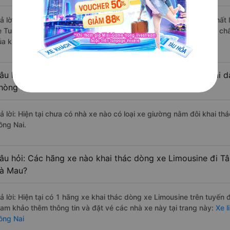
rả lời: Những hãng xe đi Đầm Dơi - Cà Mau Tân Phú - Đồng Nai chất l
e Tuấn Hiệp đi Tân Phú - Đồng Nai từ Đầm Dơi - Cà Mau với điểm chấ
ủa khách hàng).
âu hỏi: Có loại xe Đầm Dơi - Cà Mau Tân Phú - Đồng Nai dà
hòng đôi không?
rả lời: Hiện tại chưa có nhà xe nào có loại xe giường nằm đôi khai t
ồng Nai.
âu hỏi: Các hãng xe nào khai thác dòng xe Limousine đi T
à Mau?
rả lời: Hiện tại có 1 hãng xe khai thác dòng xe Limousine trên tuyến
ham khảo thêm thông tin và đặt vé các nhà xe này tại trang này:
Xe l
ồng Nai