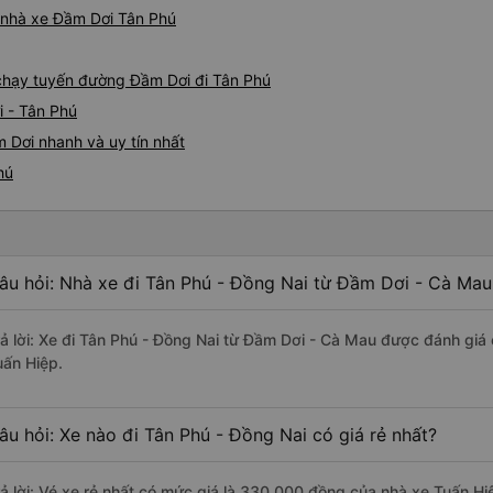
á nhà xe Đầm Dơi Tân Phú
e chạy tuyến đường Đầm Dơi đi Tân Phú
i - Tân Phú
 Dơi nhanh và uy tín nhất
hú
âu hỏi: Nhà xe đi Tân Phú - Đồng Nai từ Đầm Dơi - Cà Mau
rả lời: Xe đi Tân Phú - Đồng Nai từ Đầm Dơi - Cà Mau được đánh giá 
uấn Hiệp.
âu hỏi: Xe nào đi Tân Phú - Đồng Nai có giá rẻ nhất?
rả lời: Vé xe rẻ nhất có mức giá là 330.000 đồng của nhà xe Tuấn Hi