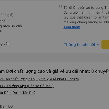
Tôi đi Chuyến xe từ Long Th
đúng giờ, hành trình êm thuậ
ánh giá)
tay quả thật khiến tôi an tâm, mãn ý. Đường xa muôn dặm
chỗ
mà lòng chẳng vướng lo. Ph
ng nằm 36 chỗ
cẩn, hiếm thấy giữa thời buổi
Xem thêm
au
Xin gửi lời tán dương chân 
hưng thịnh, vạn lộ bình an.”
ng Lâm
keyboard_arrow_down
Thông tin chi tiết
m Dơi chất lượng cao và giá vé ưu đãi nhất: 8 chuyế
m Dơi chất lượng cao, uy tín, giá rẻ nhất 08/2026
20 Lý Thường Kiệt (Bến xe Cà Mau)
từ Đầm Dơi đi Tân Phú
ừ Đầm Dơi