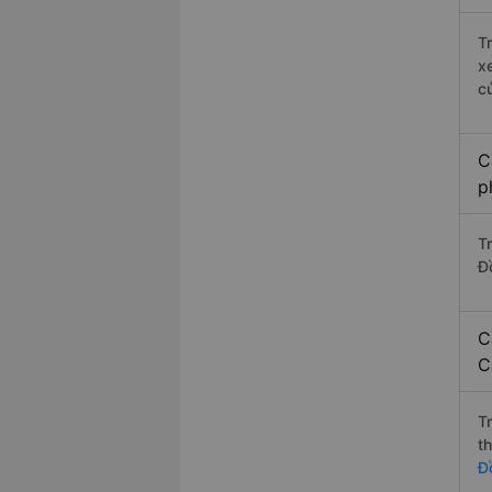
T
x
c
C
p
T
Đ
C
C
T
t
Đ