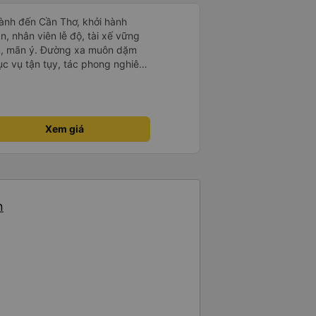
ành đến Cần Thơ, khởi hành
n, nhân viên lễ độ, tài xế vững
ục vụ tận tụy, tác phong nghiêm
 kim tiền vội vã. Xã hội loạn đạo.
thành, kính chúc nhà xe ngày một
Xem giá
n