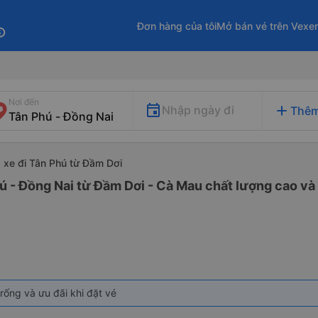
Đơn hàng của tôi
Mở bán vé trên Vexe
fo
Nơi đến
add
Nhập ngày đi
Thêm
xe đi Tân Phú từ Đầm Dơi
ú - Đồng Nai từ Đầm Dơi - Cà Mau chất lượng cao và 
rống và ưu đãi khi đặt vé