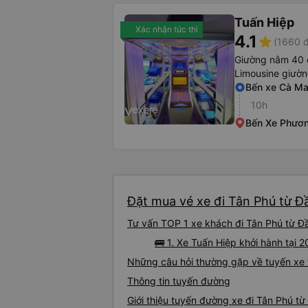
Tuấn Hiệp
Xác nhận tức thì
4.1
star
(1660 đ
Giường nằm 40 
Limousine giườ
Bến xe Cà M
10h
Bến Xe Phươ
Đặt mua vé xe đi Tân Phú từ Đầ
Tư vấn TOP 1 xe khách đi Tân Phú từ Đầ
🚌 1. Xe Tuấn Hiệp khởi hành tại 
Những câu hỏi thường gặp về tuyến xe 
Thông tin tuyến đường
Giới thiệu tuyến đường xe đi Tân Phú t