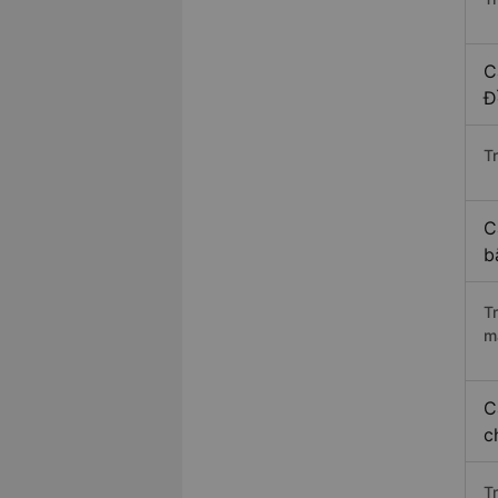
C
Đ
Tr
C
b
T
m
C
c
T