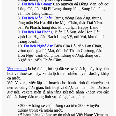
7.
Du lịch Hà Giang:
Cao nguyên đá Đồng Văn, cột cờ
Lũng Cú, đèo Mã Pí Lèng, thung lũng Sủng Là, làng
văn hóa Lũng Cẩm,...
8.
Du lịch Mộc Châu:
Rừng thông Bản Áng, thung
lũng mận Nà Ka, đồi chè Mộc Châu, thác Dải Yếm,
bản Pa Phách, hang dơi, khu du lịch Happy Land,...
9.
Du lịch Hải Phòng:
Biển Đồ Sơn, đảo Hòn Dấu,
vịnh Lan Hạ, đảo Bạch Long Vỹ, núi Voi, khu di tích
Tràng Kênh,...
10.
Du lịch Nghệ An:
Biển Cửa Lò, đảo Lan Châu,
vườn quốc gia Pù Mát, đồi chè Thanh Chương, đảo
Hòn Ngư, cánh đồng hoa hướng dương, đồng cừu
Nghệ An, biển Thiên Cầm,...
Vexere.com
là hệ thống hỗ trợ đặt vé xe khách, máy bay, tàu
hoả và thuê xe máy, xe du lịch trên nhiều tuyến đường khắp
cả nước.
Với Vexere, việc lập kế hoạch cho hành trình di chuyển trở
nên vô cùng đơn giản, linh hoạt và được cá nhân hóa hơn bao
giờ hết. Vexere hiện là nền tảng kết nối hành khách với các
đối tác hàng đầu trong lĩnh vực đi lại, bao gồm:
• 2000+ hãng xe chất lượng cao trên 5000+ tuyến
đường trong và ngoài nước.
• 5 hãng hàng không uy tín nhất tại Việt Nam: Vietnam