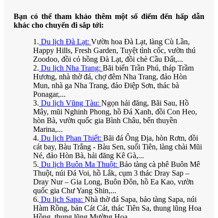
Bạn có thể tham khảo thêm một số điểm đến hấp dẫn
khác cho chuyến đi sắp tới:
1.
Du lịch Đà Lạt:
Vườn hoa Đà Lạt, làng Cù Lần,
Happy Hills, Fresh Garden, Tuyệt tình cốc, vườn thú
Zoodoo, đồi cỏ hồng Đà Lạt, đồi chè Cầu Đất,...
2.
Du lịch Nha Trang:
Bãi biển Trần Phú, tháp Trầm
Hương, nhà thờ đá, chợ đêm Nha Trang, đảo Hòn
Mun, nhà ga Nha Trang, đảo Điệp Sơn, thác bà
Ponagar,...
3.
Du lịch Vũng Tàu:
Ngọn hải đăng, Bãi Sau, Hồ
Mây, mũi Nghinh Phong, hồ Đá Xanh, đồi Con Heo,
hòn Bà, vườn quốc gia Bình Châu, bến thuyền
Marina,...
4.
Du lịch Phan Thiết:
Bãi đá Ông Địa, hòn Rơm, đồi
cát bay, Bàu Trắng - Bàu Sen, suối Tiên, làng chài Mũi
Né, đảo Hòn Bà, hải đăng Kê Gà,...
5.
Du lịch Buôn Ma Thuột:
Bảo tàng cà phê Buôn Mê
Thuột, núi Đá Voi, hồ Lắk, cụm 3 thác Dray Sap –
Dray Nur – Gia Long, Buôn Đôn, hồ Ea Kao, vườn
quốc gia Chư Yang Shin,...
6.
Du lịch Sapa:
Nhà thờ đá Sapa, bảo tàng Sapa, núi
Hàm Rồng, bản Cát Cát, thác Tiên Sa, thung lũng Hoa
Hồng, thung lũng Mường Hoa,...