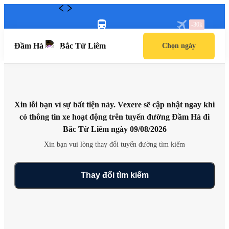
Tải app Vexere ngay!
Tải app Vexere
Nhận ưu đãi thành viên độc quyền
-30k/ghế khi đặt vé máy bay qua app
Mở app
Mở app
-30k
Đầm Hà
Bắc Từ Liêm
Chọn ngày
Xin lỗi bạn vì sự bất tiện này. Vexere sẽ cập nhật ngay khi
có thông tin xe hoạt động trên tuyến đường Đầm Hà đi
Bắc Từ Liêm ngày 09/08/2026
Xin bạn vui lòng thay đổi tuyến đường tìm kiếm
Thay đổi tìm kiếm