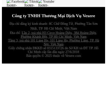
Facebook
Tiktok
Youtube
Công ty TNHH Thương Mại Dịch Vụ Vexere
Địa chỉ đăng ký kinh doanh: 8C Chữ Đồng Tử, Phường Tân Sơn
Nhất, TP. Hồ Chí Minh, Việt Nam
Địa chỉ
:
Lầu 2, toà nhà H3 Circo Hoàng Diệu, 384 Hoàng Diệu,
Phường Khánh Hội, TP Hồ Chí Minh, Việt Nam
Tầng 3, toà nhà 101 Láng Hạ, 101 Láng Hạ, Phường Láng, TP. Hà
Nội, Việt Nam
Giấy chứng nhận ĐKKD số 0315133726 do Sở KH và ĐT TP. Hồ
Chí Minh cấp lần đầu ngày 27/6/2018
Bản quyền © 2025 thuộc về Vexere.com