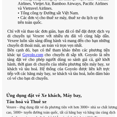
Airlines, Vietjet Air, Bamboo Airways, Pacific Airlines
và Vietravel Airlines.
• Tổng công ty Đường sắt Việt Nam.
• Các đơn vị cho thuê xe máy, thuê xe du lịch uy tín
trên toàn quốc.
Chỉ với vài thao tác đơn giản, bạn đã có thể đặt được dịch vụ
di chuyển tại Vexere với nhiều ưu đãi vô cùng hấp dẫn.
Vexere luôn sẵn sàng đồng hành và mang đến cho bạn những
chuyến đi thoải mái, an toàn và trọn vẹn nhất.
Bên cạnh đó, bạn có thể tham khảo thêm các phương tiện
khác tại
Goyolo.com
cho chuyến đi sắp tới. Goyolo là nền
tảng đặt vé cho phép người dùng so sánh giá cả, giờ khởi
hành, thời gian di chuyển của nhiều phương tiện máy bay, xe
khách và tàu hoả. Hệ thống của Goyolo được liên kết trực
tiếp với các hãng máy bay, xe khách và tàu hoả, luôn đảm bảo
có vé cho bạn di chuyển.
Ứng dụng đặt vé Xe khách, Máy bay,
Tàu hoả và Thuê xe
Vexere - ứng dụng đặt vé đa phương tiện với hơn 3000+ nhà xe chất lượng
cao, 5000+ tuyến đường toàn quốc, tất cả hãng bay và hãng tàu cùng dịch