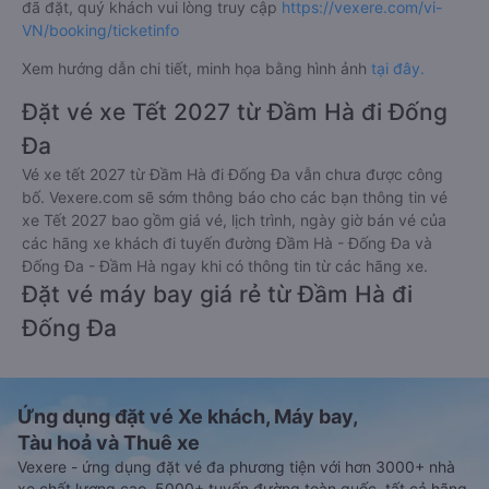
đã đặt, quý khách vui lòng truy cập
https://vexere.com/vi-
VN/booking/ticketinfo
Xem hướng dẫn chi tiết, minh họa bằng hình ảnh
tại đây.
Đặt vé xe Tết 2027 từ Đầm Hà đi Đống
Đa
Vé xe tết 2027 từ Đầm Hà đi Đống Đa vẫn chưa được công
bố. Vexere.com sẽ sớm thông báo cho các bạn thông tin vé
xe Tết 2027 bao gồm giá vé, lịch trình, ngày giờ bán vé của
các hãng xe khách đi tuyến đường Đầm Hà - Đống Đa và
Đống Đa - Đầm Hà ngay khi có thông tin từ các hãng xe.
Đặt vé máy bay giá rẻ từ Đầm Hà đi
Đống Đa
Ứng dụng đặt vé Xe khách, Máy bay,
Tàu hoả và Thuê xe
Vexere - ứng dụng đặt vé đa phương tiện với hơn 3000+ nhà
xe chất lượng cao, 5000+ tuyến đường toàn quốc, tất cả hãng