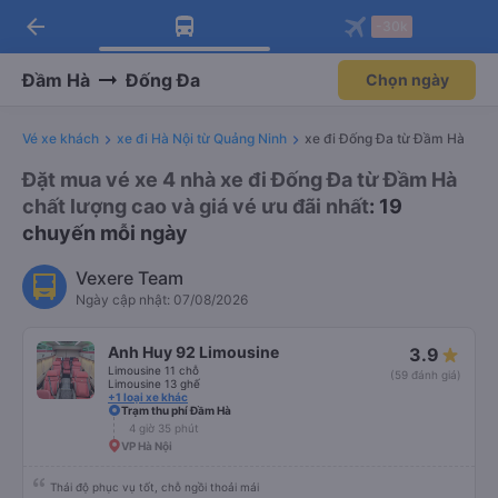
arrow_back
Tải app Vexere ngay!
Tải app Vexere
-30k
Mở app
Mở app
Nhận ưu đãi thành viên độc
-30k/ghế khi đặt vé máy bay qua
quyền
app
Đầm Hà
Đống Đa
Chọn ngày
Vé xe khách
xe đi Hà Nội từ Quảng Ninh
xe đi Đống Đa từ Đầm Hà
Đặt mua vé xe 4 nhà xe đi Đống Đa từ Đầm Hà
chất lượng cao và giá vé ưu đãi nhất
: 19
chuyến mỗi ngày
Vexere Team
Ngày cập nhật: 07/08/2026
Anh Huy 92 Limousine
3.9
Limousine 11 chỗ
(59 đánh giá)
Limousine 13 ghế
+1 loại xe khác
Trạm thu phí Đầm Hà
4 giờ 35 phút
VP Hà Nội
Thái độ phục vụ tốt, chỗ ngồi thoải mái