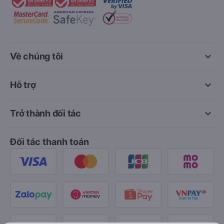
keyboard_arrow_down
Về chúng tôi
keyboard_arrow_down
Hỗ trợ
keyboard_arrow_down
Trở thành đối tác
Đối tác thanh toán