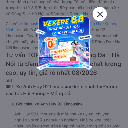
được đánh giá chung có chất lượng Tốt với điểm đánh giá
trung bình từ 3.9/5 dựa trên 59 phản hồi của hành khách Xe
về Đống Đa - Hà Nội từ Đầm Hà - Quảng Ninh.
Giá vé
xe limousine đi Đống Đa - Hà Nội từ Đầm Hà - Quảng
Ninh
rẻ nhất là 495000VND của hãng xe Anh Huy 92
Limousine. Tùy thuộc vào vị trí ngồi của bạn và chương trình
khuyến mãi, giá vé Xe Đầm Hà - Quảng Ninh đi Đống Đa - Hà
Nội limousine này có thể sẽ rẻ hơn
Tư vấn TOP 1 xe khách đi Đống Đa - Hà
Nội từ Đầm Hà - Quảng Ninh chất lượng
cao, uy tín, giá rẻ nhất 08/2026
null
🚌 1. Xe Anh Huy 92 Limousine khởi hành tại Đường
cao tốc Hải Phóng - Móng Cái
a. Giới thiệu xe Anh Huy 92 Limousine
Anh Huy 92 Limousine là một nhà xe uy tín, chuyên
nghiệp với nhiều năm kinh nghiệm. Nhà xe khai thác
nhiều tuyến đường trên khắp cả nước, trong đó có tuyến