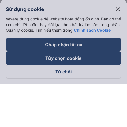
close
Sử dụng cookie
Vexere dùng cookie để website hoạt động ổn định. Bạn có thể
xem chi tiết hoặc thay đổi lựa chọn bất kỳ lúc nào trong phần
Quản lý cookie. Tìm hiểu thêm trong
Chính sách Cookie
.
Chấp nhận tất cả
Tùy chọn cookie
Từ chối
Theo dõi chúng tôi trên
Facebook
Tiktok
Youtube
Công ty TNHH Thương Mại Dịch Vụ Vexere
Địa chỉ đăng ký kinh doanh: 8C Chữ Đồng Tử, Phường Tân
Sơn Nhất, TP. Hồ Chí Minh, Việt Nam