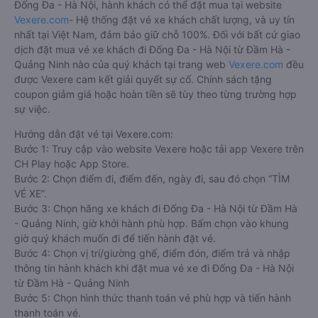
Đống Đa - Hà Nội, hành khách có thể đặt mua tại website
Vexere.com
- Hệ thống đặt vé xe khách chất lượng, và uy tín
nhất tại Việt Nam, đảm bảo giữ chỗ 100%. Đối với bất cứ giao
dịch đặt mua vé xe khách đi Đống Đa - Hà Nội từ Đầm Hà -
Quảng Ninh nào của quý khách tại trang web
Vexere.com
đều
được Vexere cam kết giải quyết sự cố. Chính sách tặng
coupon giảm giá hoặc hoàn tiền sẽ tùy theo từng trường hợp
sự việc.
Hướng dẫn đặt vé tại Vexere.com:
Bước 1: Truy cập vào website Vexere hoặc tải app Vexere trên
CH Play hoặc App Store.
Bước 2: Chọn điểm đi, điểm đến, ngày đi, sau đó chọn “TÌM
VÉ XE”.
Bước 3: Chọn hãng xe khách đi Đống Đa - Hà Nội từ Đầm Hà
- Quảng Ninh, giờ khởi hành phù hợp. Bấm chọn vào khung
giờ quý khách muốn đi để tiến hành đặt vé.
Bước 4: Chọn vị trí/giường ghế, điểm đón, điểm trả và nhập
thông tin hành khách khi đặt mua vé xe đi Đống Đa - Hà Nội
từ Đầm Hà - Quảng Ninh
Bước 5: Chọn hình thức thanh toán vé phù hợp và tiến hành
thanh toán vé.