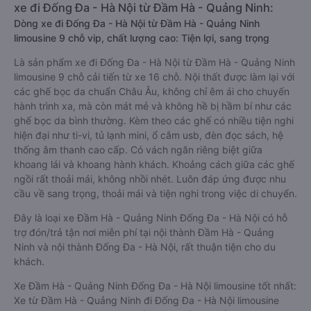
xe đi Đống Đa - Hà Nội từ Đầm Hà - Quảng Ninh:
Dòng xe đi Đống Đa - Hà Nội từ Đầm Hà - Quảng Ninh
limousine 9 chỗ vip, chất lượng cao: Tiện lợi, sang trọng
Là sản phẩm xe đi Đống Đa - Hà Nội từ Đầm Hà - Quảng Ninh
limousine 9 chỗ cải tiến từ xe 16 chỗ. Nội thất được làm lại với
các ghế bọc da chuẩn Châu Âu, không chỉ êm ái cho chuyến
hành trình xa, mà còn mát mẻ và không hề bị hầm bí như các
ghế bọc da bình thường. Kèm theo các ghế có nhiều tiện nghi
hiện đại như ti-vi, tủ lạnh mini, ổ cắm usb, đèn đọc sách, hệ
thống âm thanh cao cấp. Có vách ngăn riêng biệt giữa
khoang lái và khoang hành khách. Khoảng cách giữa các ghế
ngồi rất thoải mái, không nhồi nhét. Luôn đáp ứng được nhu
cầu về sang trọng, thoải mái và tiện nghi trong việc di chuyển.
Đây là loại xe Đầm Hà - Quảng Ninh Đống Đa - Hà Nội có hỗ
trợ đón/trả tận nơi miễn phí tại nội thành Đầm Hà - Quảng
Ninh và nội thành Đống Đa - Hà Nội, rất thuận tiện cho du
khách.
Xe Đầm Hà - Quảng Ninh Đống Đa - Hà Nội limousine tốt nhất:
Xe từ Đầm Hà - Quảng Ninh đi Đống Đa - Hà Nội limousine