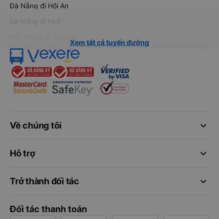
Đà Nẵng đi Hội An
Đà Nẵng đi Huế
Hải Phòng đi Hà Nội
Xem tất cả tuyến đường
keyboard_arrow_down
Về chúng tôi
keyboard_arrow_down
Hỗ trợ
keyboard_arrow_down
Trở thành đối tác
Đối tác thanh toán