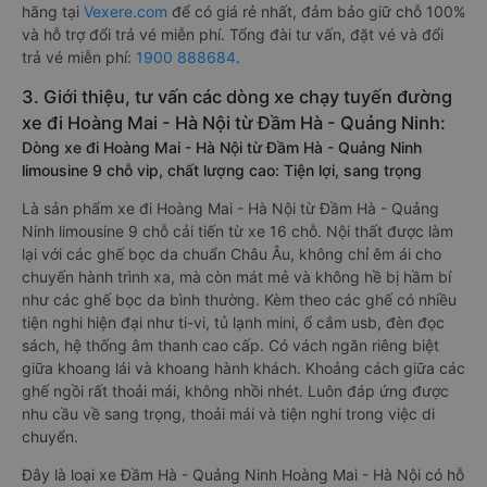
hãng tại
Vexere.com
để có giá rẻ nhất, đảm bảo giữ chỗ 100%
và hỗ trợ đổi trả vé miễn phí. Tổng đài tư vấn, đặt vé và đổi
trả vé miễn phí:
1900 888684
.
3. Giới thiệu, tư vấn các dòng xe chạy tuyến đường
xe đi Hoàng Mai - Hà Nội từ Đầm Hà - Quảng Ninh:
Dòng xe đi Hoàng Mai - Hà Nội từ Đầm Hà - Quảng Ninh
limousine 9 chỗ vip, chất lượng cao: Tiện lợi, sang trọng
Là sản phẩm xe đi Hoàng Mai - Hà Nội từ Đầm Hà - Quảng
Ninh limousine 9 chỗ cải tiến từ xe 16 chỗ. Nội thất được làm
lại với các ghế bọc da chuẩn Châu Âu, không chỉ êm ái cho
chuyến hành trình xa, mà còn mát mẻ và không hề bị hầm bí
như các ghế bọc da bình thường. Kèm theo các ghế có nhiều
tiện nghi hiện đại như ti-vi, tủ lạnh mini, ổ cắm usb, đèn đọc
sách, hệ thống âm thanh cao cấp. Có vách ngăn riêng biệt
giữa khoang lái và khoang hành khách. Khoảng cách giữa các
ghế ngồi rất thoải mái, không nhồi nhét. Luôn đáp ứng được
nhu cầu về sang trọng, thoải mái và tiện nghi trong việc di
chuyển.
Đây là loại xe Đầm Hà - Quảng Ninh Hoàng Mai - Hà Nội có hỗ