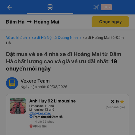
arrow_back
Tải app Vexere ngay!
Tải app Vexere
-30k
Mở app
Mở app
Nhận ưu đãi thành viên độc
-30k/ghế khi đặt vé máy bay qua
quyền
app
Đầm Hà
Hoàng Mai
Chọn ngày
Vé xe khách
xe đi Hà Nội từ Quảng Ninh
xe đi Hoàng Mai từ Đầm
Hà
Đặt mua vé xe 4 nhà xe đi Hoàng Mai từ Đầm
Hà chất lượng cao và giá vé ưu đãi nhất
: 19
chuyến mỗi ngày
Vexere Team
Ngày cập nhật: 09/08/2026
Anh Huy 92 Limousine
3.9
Limousine 11 chỗ
(59 đánh giá)
Limousine 13 ghế
+1 loại xe khác
Trạm thu phí Đầm Hà
4 giờ 35 phút
VP Hà Nội