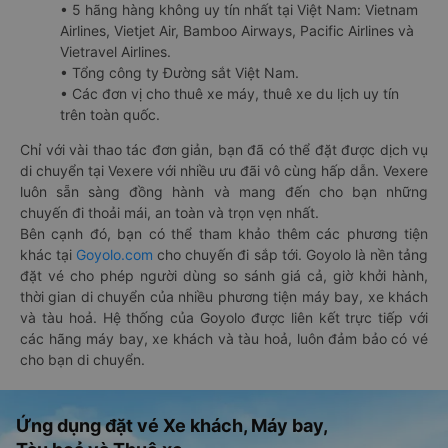
• 5 hãng hàng không uy tín nhất tại Việt Nam: Vietnam
Airlines, Vietjet Air, Bamboo Airways, Pacific Airlines và
Vietravel Airlines.
• Tổng công ty Đường sắt Việt Nam.
• Các đơn vị cho thuê xe máy, thuê xe du lịch uy tín
trên toàn quốc.
Chỉ với vài thao tác đơn giản, bạn đã có thể đặt được dịch vụ
di chuyển tại Vexere với nhiều ưu đãi vô cùng hấp dẫn. Vexere
luôn sẵn sàng đồng hành và mang đến cho bạn những
chuyến đi thoải mái, an toàn và trọn vẹn nhất.
Bên cạnh đó, bạn có thể tham khảo thêm các phương tiện
khác tại
Goyolo.com
cho chuyến đi sắp tới. Goyolo là nền tảng
đặt vé cho phép người dùng so sánh giá cả, giờ khởi hành,
thời gian di chuyển của nhiều phương tiện máy bay, xe khách
và tàu hoả. Hệ thống của Goyolo được liên kết trực tiếp với
các hãng máy bay, xe khách và tàu hoả, luôn đảm bảo có vé
cho bạn di chuyển.
Ứng dụng đặt vé Xe khách, Máy bay,