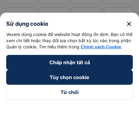
close
Sử dụng cookie
Vexere dùng cookie để website hoạt động ổn định. Bạn có thể
xem chi tiết hoặc thay đổi lựa chọn bất kỳ lúc nào trong phần
Quản lý cookie. Tìm hiểu thêm trong
Chính sách Cookie
.
Chấp nhận tất cả
Tùy chọn cookie
Từ chối
Theo dõi chúng tôi trên
Facebook
Tiktok
Youtube
Công ty TNHH Thương Mại Dịch Vụ Vexere