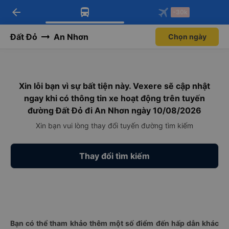
arrow_back
Tải app Vexere ngay!
Tải app Vexere
-30k
Mở app
Mở app
Nhận ưu đãi thành viên độc
-30k/ghế khi đặt vé máy bay qua
quyền
app
Đất Đỏ
An Nhơn
Chọn ngày
Xin lỗi bạn vì sự bất tiện này. Vexere sẽ cập nhật
ngay khi có thông tin xe hoạt động trên tuyến
đường Đất Đỏ đi An Nhơn ngày 10/08/2026
Xin bạn vui lòng thay đổi tuyến đường tìm kiếm
Thay đổi tìm kiếm
Bạn có thể tham khảo thêm một số điểm đến hấp dẫn khác