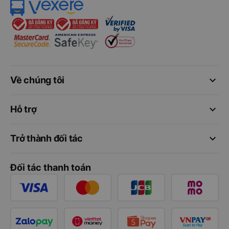
keyboard_arrow_down
Về chúng tôi
keyboard_arrow_down
Hỗ trợ
keyboard_arrow_down
Trở thành đối tác
Đối tác thanh toán