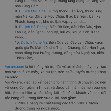
Lũng Cú, đèo Mã Pí Lèng, thung lũng Sủng Là, làng văn
hóa Lũng Cẩm,...
8.
Du lịch Mộc Châu:
Rừng thông Bản Áng, thung lũng
mận Nà Ka, đồi chè Mộc Châu, thác Dải Yếm, bản Pa
Phách, hang dơi, khu du lịch Happy Land,...
9.
Du lịch Hải Phòng:
Biển Đồ Sơn, đảo Hòn Dấu, vịnh
Lan Hạ, đảo Bạch Long Vỹ, núi Voi, khu di tích Tràng
Kênh,...
10.
Du lịch Nghệ An:
Biển Cửa Lò, đảo Lan Châu, vườn
quốc gia Pù Mát, đồi chè Thanh Chương, đảo Hòn Ngư,
cánh đồng hoa hướng dương, đồng cừu Nghệ An, biển
Thiên Cầm,...
Vexere.com
là hệ thống hỗ trợ đặt vé xe khách, máy bay, tàu
hoả và thuê xe máy, xe du lịch trên nhiều tuyến đường khắp
cả nước.
Với Vexere, việc lập kế hoạch cho hành trình di chuyển trở nên
vô cùng đơn giản, linh hoạt và được cá nhân hóa hơn bao giờ
hết. Vexere hiện là nền tảng kết nối hành khách với các đối
tác hàng đầu trong lĩnh vực đi lại, bao gồm:
• 2000+ hãng xe chất lượng cao trên 5000+ tuyến
đường trong và ngoài nước.