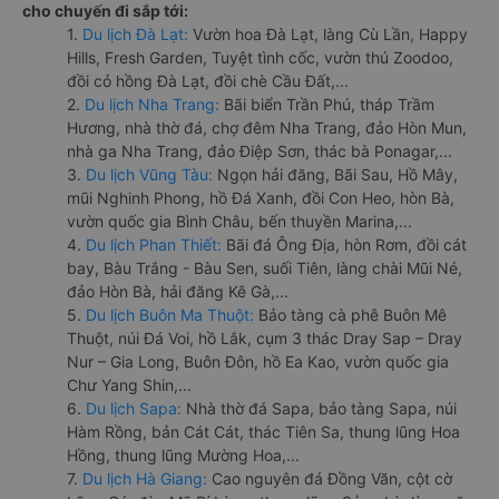
cho chuyến đi sắp tới:
1.
Du lịch Đà Lạt:
Vườn hoa Đà Lạt, làng Cù Lần, Happy
Hills, Fresh Garden, Tuyệt tình cốc, vườn thú Zoodoo,
đồi cỏ hồng Đà Lạt, đồi chè Cầu Đất,...
2.
Du lịch Nha Trang:
Bãi biển Trần Phú, tháp Trầm
Hương, nhà thờ đá, chợ đêm Nha Trang, đảo Hòn Mun,
nhà ga Nha Trang, đảo Điệp Sơn, thác bà Ponagar,...
3.
Du lịch Vũng Tàu:
Ngọn hải đăng, Bãi Sau, Hồ Mây,
mũi Nghinh Phong, hồ Đá Xanh, đồi Con Heo, hòn Bà,
vườn quốc gia Bình Châu, bến thuyền Marina,...
4.
Du lịch Phan Thiết:
Bãi đá Ông Địa, hòn Rơm, đồi cát
bay, Bàu Trắng - Bàu Sen, suối Tiên, làng chài Mũi Né,
đảo Hòn Bà, hải đăng Kê Gà,...
5.
Du lịch Buôn Ma Thuột:
Bảo tàng cà phê Buôn Mê
Thuột, núi Đá Voi, hồ Lắk, cụm 3 thác Dray Sap – Dray
Nur – Gia Long, Buôn Đôn, hồ Ea Kao, vườn quốc gia
Chư Yang Shin,...
6.
Du lịch Sapa:
Nhà thờ đá Sapa, bảo tàng Sapa, núi
Hàm Rồng, bản Cát Cát, thác Tiên Sa, thung lũng Hoa
Hồng, thung lũng Mường Hoa,...
7.
Du lịch Hà Giang:
Cao nguyên đá Đồng Văn, cột cờ