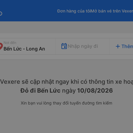
Đơn hàng của tôi
Mở bán vé trên Vexe
fo
Nơi đến
add
Nhập ngày đi
Thêm
. Vexere sẽ cập nhật ngay khi có thông tin xe
hoạ
Đỏ đi Bến Lức
ngày
10/08/2026
Xin bạn vui lòng thay đổi tuyến đường tìm kiếm