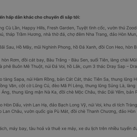
n hấp dẫn khác cho chuyến đi sắp tới:
ng Cù Lần, Happy Hills, Fresh Garden, Tuyệt tình cốc, vườn thú Zoodo
Phú, tháp Trầm Hương, nhà thờ đá, chợ đêm Nha Trang, đảo Hòn Mun,
Bãi Sau, Hồ Mây, mũi Nghinh Phong, hồ Đá Xanh, đồi Con Heo, hòn B
 hòn Rơm, đồi cát bay, Bàu Trắng - Bàu Sen, suối Tiên, làng chài Mũi
à phê Buôn Mê Thuột, núi Đá Voi, hồ Lắk, cụm 3 thác Dray Sap – Dra
o tàng Sapa, núi Hàm Rồng, bản Cát Cát, thác Tiên Sa, thung lũng 
ng Văn, cột cờ Lũng Cú, đèo Mã Pí Lèng, thung lũng Sủng Là, làng 
Áng, thung lũng mận Nà Ka, đồi chè Mộc Châu, thác Dải Yếm, bản P
o Hòn Dấu, vịnh Lan Hạ, đảo Bạch Long Vỹ, núi Voi, khu di tích Tràng
ảo Lan Châu, vườn quốc gia Pù Mát, đồi chè Thanh Chương, đảo Hò
hách, máy bay, tàu hoả và thuê xe máy, xe du lịch trên nhiều tuyến 