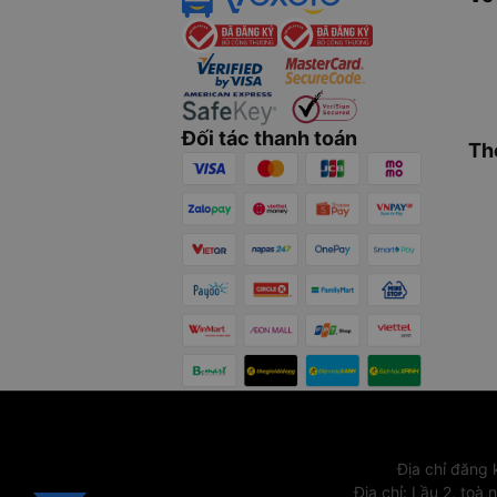
Đối tác thanh toán
Th
Địa chỉ đăng
Địa chỉ
:
Lầu 2, toà 