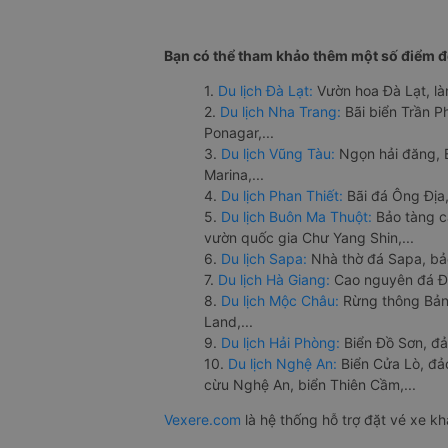
Bạn có thể tham khảo thêm một số điểm đế
1.
Du lịch Đà Lạt:
Vườn hoa Đà Lạt, là
2.
Du lịch Nha Trang:
Bãi biển Trần 
Ponagar,...
3.
Du lịch Vũng Tàu:
Ngọn hải đăng, 
Marina,...
4.
Du lịch Phan Thiết:
Bãi đá Ông Địa,
5.
Du lịch Buôn Ma Thuột:
Bảo tàng c
vườn quốc gia Chư Yang Shin,...
6.
Du lịch Sapa:
Nhà thờ đá Sapa, bả
7.
Du lịch Hà Giang:
Cao nguyên đá Đồ
8.
Du lịch Mộc Châu:
Rừng thông Bản 
Land,...
9.
Du lịch Hải Phòng:
Biển Đồ Sơn, đả
10.
Du lịch Nghệ An:
Biển Cửa Lò, đ
cừu Nghệ An, biển Thiên Cầm,...
Vexere.com
là hệ thống hỗ trợ đặt vé xe k