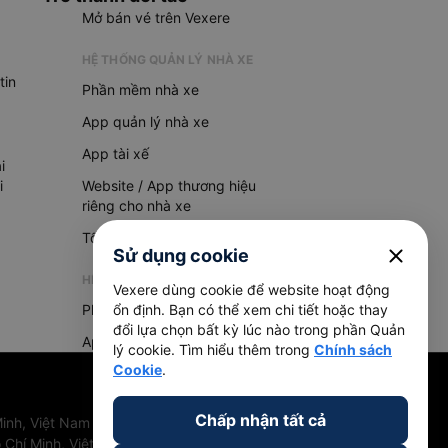
Mở bán vé trên Vexere
HỆ THỐNG QUẢN LÝ NHÀ XE
tin
Phần mềm nhà xe
App quản lý nhà xe
App tài xế
i
i
Website / App thương hiệu
riêng cho nhà xe
Tổng đài AI
close
Sử dụng cookie
HỆ THỐNG QUẢN LÝ HÀNG HOÁ
Vexere dùng cookie để website hoạt động
Phần mềm quản lý hàng hoá
ổn định. Bạn có thể xem chi tiết hoặc thay
đổi lựa chọn bất kỳ lúc nào trong phần Quản
App quản lý hàng hoá
lý cookie. Tìm hiểu thêm trong
Chính sách
Cookie
.
Chấp nhận tất cả
inh, Việt Nam
 Chí Minh, Việt Nam