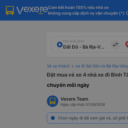
Cam kết hoàn 150% nếu nhà xe

không cung cấp dịch vụ vận chuyển (*)
in
Nơi xuất phát
import_export
Vé xe khách
xe đi Sài Gòn từ Bà Rịa-Vũn
Đặt mua vé xe 4 nhà xe đi Bình T
chuyến mỗi ngày
Vexere Team
Ngày cập nhật: 07/08/2026
Chọn ngày đi để xem giá vé, số ghế t
info