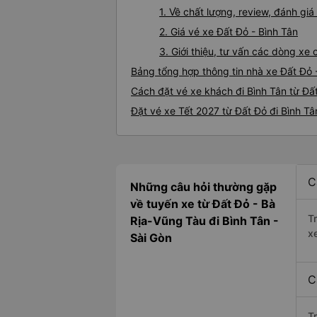
1. Về chất lượng, review, đánh gi
2. Giá vé xe Đất Đỏ - Bình Tân
3. Giới thiệu, tư vấn các dòng xe
Bảng tổng hợp thông tin nhà xe Đất Đỏ 
Cách đặt vé xe khách đi Bình Tân từ Đất
Đặt vé xe Tết 2027 từ Đất Đỏ đi Bình Tâ
C
Những câu hỏi thường gặp
về tuyến xe từ Đất Đỏ - Bà
T
Rịa-Vũng Tàu đi Bình Tân -
x
Sài Gòn
C
T