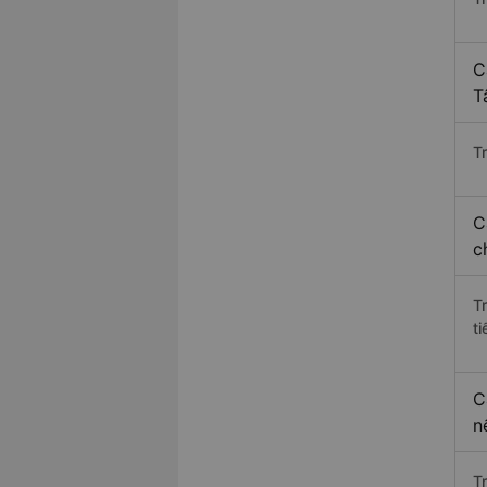
C
T
Tr
C
c
T
ti
C
n
T