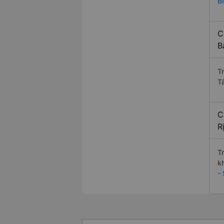
B
C
B
T
T
C
R
T
k
-