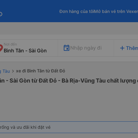
Đơn hàng của tôi
Mở bán vé trên Vexe
fo
Nơi đến
add
Nhập ngày đi
Thêm
xe đi Bình Tân từ Đất Đỏ
g Tàu
ân - Sài Gòn từ Đất Đỏ - Bà Rịa-Vũng Tàu chất lượng 
rống và ưu đãi khi đặt vé