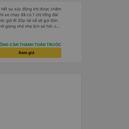
ỏ hết sự xúc động khi được chăm
khi xe chạy đã có 1 chị tổng đài
ớc giờ đi 30p tài xế sẽ gọi đón
với giọng nhỏ nhẹ lịch sử hỏi: chị
ường hơi đông nhưng anh tài xế
ịp chuyến bay của 1 hành khách
 rất êm, không dằn sốc gì hết.
ÔNG CẦN THANH TOÁN TRƯỚC
anh tài xế cũng với cái giọng
Xem giá
g như các xe khác mình từng đi.
nh sẽ đi lại lần sau