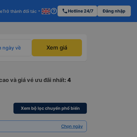
help_outline
phone
Hotline 24/7
Đăng nhập
re
Trở thành đối tác
arrow_drop_down
Xem giá
 ngày về
cao và giá vé ưu đãi nhất
: 4
Xem bộ lọc chuyến phổ biến
Chọn ngày