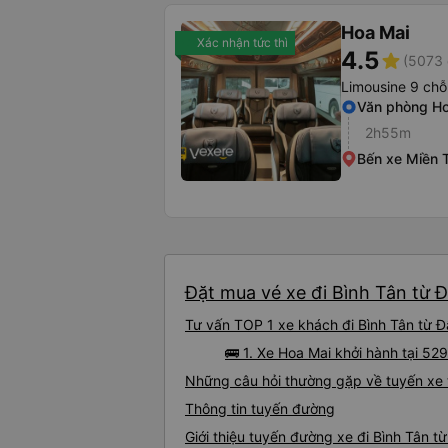
Hoa Mai
Xác nhận tức thì
4.5
star
(5073 
Limousine 9 chỗ
Văn phòng Ho
2h55m
Bến xe Miền 
Đặt mua vé xe đi Bình Tân từ Đ
Tư vấn TOP 1 xe khách đi Bình Tân từ Đấ
🚌 1. Xe Hoa Mai khởi hành tại 52
Những câu hỏi thường gặp về tuyến xe t
Thông tin tuyến đường
Giới thiệu tuyến đường xe đi Bình Tân t