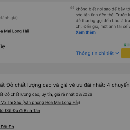
không biết nói sao để bày t
sóc tận tình đến thế. Trước 
đánh giá)
dễ thương gọi đến báo là trư
chị. Đến giờ, một anh tài xế 
a Mai Long Hải
ở chỗ nào e đến đón. Tuy đ
Xem thêm
vẫn rất cố gắng chạy cho k
khác trên xe nhưng xe lại đi
KH
Tây
Mình để ý lần nào gọi khách 
keyboard_arrow_down
Thông tin chi tiết
nhỏ nhẹ đó đón khách, khôn
Thiệc là ưng hết sức. Nhất đị
ất Đỏ chất lượng cao và giá vé ưu đãi nhất: 4 chuyến
t Đỏ chất lượng cao, uy tín, giá rẻ nhất 08/2026
9 Võ Thị Sáu (Văn phòng Hoa Mai Long Hải)
ừ Đất Đỏ đi Bình Tân
ừ Đất Đỏ