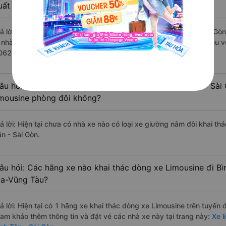
uất sắc, cao cấp nhất?
rả lời: Những hãng xe đi Đất Đỏ - Bà Rịa-Vũng Tàu Bình Tân - Sài Gòn
à nhà xe Hoa Mai đi Bình Tân - Sài Gòn từ Đất Đỏ - Bà Rịa-Vũng Tàu v
062 đánh giá của khách hàng).
âu hỏi: Có loại xe Đất Đỏ - Bà Rịa-Vũng Tàu Bình Tân - Sài
imousine phòng đôi không?
rả lời: Hiện tại chưa có nhà xe nào có loại xe giường nằm đôi khai th
ân - Sài Gòn.
âu hỏi: Các hãng xe nào khai thác dòng xe Limousine đi Bì
ịa-Vũng Tàu?
rả lời: Hiện tại có 1 hãng xe khai thác dòng xe Limousine trên tuyến
ham khảo thêm thông tin và đặt vé các nhà xe này tại trang này:
Xe l