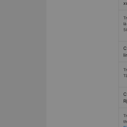
x
T
l
5
C
l
T
T
C
R
T
t