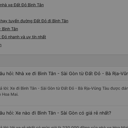
á nhà xe Đất Đỏ Bình Tân
 chạy tuyến đường Đất Đỏ đi Bình Tân
- Bình Tân
 Đỏ nhanh và uy tín nhất
n
âu hỏi: Nhà xe đi Bình Tân - Sài Gòn từ Đất Đỏ - Bà Rịa-Vũ
rả lời: Xe đi Bình Tân - Sài Gòn từ Đất Đỏ - Bà Rịa-Vũng Tàu được đá
e Hoa Mai.
âu hỏi: Xe nào đi Bình Tân - Sài Gòn có giá rẻ nhất?
rả lời: Vé xe rẻ nhất có mức giá là 230.000 đồng của nhà xe Hoa Mai