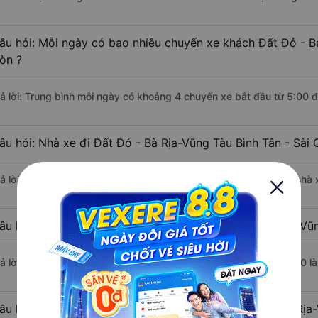
âu hỏi: Mỗi ngày có bao nhiêu chuyến xe khách Đất Đỏ - Bà
òn ?
rả lời: Trung bình mỗi ngày có khoảng 4 chuyến xe bắt đầu từ 5:00 
âu hỏi: Nhà xe đi Đất Đỏ - Bà Rịa-Vũng Tàu Bình Tân - Sài
rả lời: Chuyến xe có giờ xuất phát sớm nhất vào lúc 5:00 là của nhà
âu hỏi: Nhà xe đi Bình Tân - Sài Gòn từ Đất Đỏ - Bà Rịa-Vũ
rả lời: Chuyến xe có giờ xuất phát trễ (muộn) nhất là vào lúc 11:00 l
âu hỏi: Review xe đi Bình Tân - Sài Gòn từ Đất Đỏ - Bà Rịa