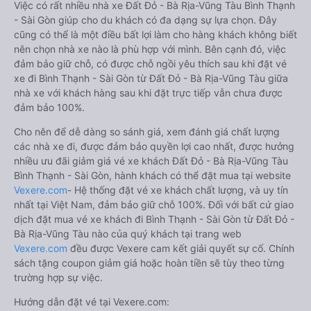
Việc có rất nhiều nhà xe Đất Đỏ - Bà Rịa-Vũng Tàu Bình Thạnh
- Sài Gòn giúp cho du khách có đa dạng sự lựa chọn. Đây
cũng có thể là một điều bất lợi làm cho hàng khách không biết
nên chọn nhà xe nào là phù hợp với mình. Bên cạnh đó, việc
đảm bảo giữ chỗ, có được chỗ ngồi yêu thích sau khi đặt vé
xe đi Bình Thạnh - Sài Gòn từ Đất Đỏ - Bà Rịa-Vũng Tàu giữa
nhà xe với khách hàng sau khi đặt trực tiếp vẫn chưa được
đảm bảo 100%.
Cho nên để dễ dàng so sánh giá, xem đánh giá chất lượng
các nhà xe đi, được đảm bảo quyền lợi cao nhất, được hưởng
nhiều ưu đãi giảm giá vé xe khách Đất Đỏ - Bà Rịa-Vũng Tàu
Bình Thạnh - Sài Gòn, hành khách có thể đặt mua tại website
Vexere.com
- Hệ thống đặt vé xe khách chất lượng, và uy tín
nhất tại Việt Nam, đảm bảo giữ chỗ 100%. Đối với bất cứ giao
dịch đặt mua vé xe khách đi Bình Thạnh - Sài Gòn từ Đất Đỏ -
Bà Rịa-Vũng Tàu nào của quý khách tại trang web
Vexere.com
đều được Vexere cam kết giải quyết sự cố. Chính
sách tặng coupon giảm giá hoặc hoàn tiền sẽ tùy theo từng
trường hợp sự việc.
Hướng dẫn đặt vé tại Vexere.com: