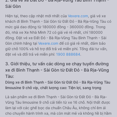
2. Giá vé xe Đất Đỏ - Bà Rịa-Vũng Tàu Bình Thạnh -
Sài Gòn
Hiện tại, theo cập nhật mới nhất của
Vexere.com
, giá vé xe
khách đi Bình Thạnh - Sài Gòn từ Đất Đỏ - Bà Rịa-Vũng Tàu có
mức giá dao động từ 180000 đồng - 360000 đồng. Trong
đó, nhà xe Xe Nhà Mình 72 có giá vé rẻ nhất, chỉ 180000
đồng. Đặt vé xe Đất Đỏ - Bà Rịa-Vũng Tàu Bình Thạnh - Sài
Gòn chính hãng tại
Vexere.com
để có giá rẻ nhất, đảm bảo
giữ chỗ 100% và hỗ trợ đổi trả vé miễn phí. Tổng đài tư vấn,
đặt vé và đổi trả vé miễn phí:
1900 888684
.
3. Giới thiệu, tư vấn các dòng xe chạy tuyến đường
xe đi Bình Thạnh - Sài Gòn từ Đất Đỏ - Bà Rịa-Vũng
Tàu:
Dòng xe đi Bình Thạnh - Sài Gòn từ Đất Đỏ - Bà Rịa-Vũng Tàu
limousine 9 chỗ vip, chất lượng cao: Tiện lợi, sang trọng
Là sản phẩm xe đi Bình Thạnh - Sài Gòn từ Đất Đỏ - Bà Rịa-
Vũng Tàu limousine 9 chỗ cải tiến từ xe 16 chỗ. Nội thất được
làm lại với các ghế bọc da chuẩn Châu Âu, không chỉ êm ái
cho chuyến hành trình xa, mà còn mát mẻ và không hề bị hầm