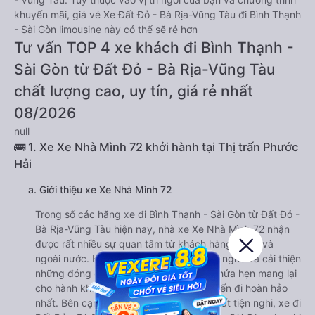
khuyến mãi, giá vé Xe Đất Đỏ - Bà Rịa-Vũng Tàu đi Bình Thạnh
- Sài Gòn limousine này có thể sẽ rẻ hơn
Tư vấn TOP 4 xe khách đi Bình Thạnh -
Sài Gòn từ Đất Đỏ - Bà Rịa-Vũng Tàu
chất lượng cao, uy tín, giá rẻ nhất
08/2026
null
🚌 1. Xe Xe Nhà Mình 72 khởi hành tại Thị trấn Phước
Hải
a. Giới thiệu xe Xe Nhà Mình 72
Trong số các hãng xe đi Bình Thạnh - Sài Gòn từ Đất Đỏ -
Bà Rịa-Vũng Tàu hiện nay, nhà xe Xe Nhà Mình 72 nhận
được rất nhiều sự quan tâm từ khách hàng trong và
ngoài nước. Hãng xe luôn sẵn sàng lắng nghe và cải thiện
những đóng góp ý kiến từ khách hàng, hứa hẹn mang lại
cho hành khách những trải nghiệm chuyến đi hoàn hảo
nhất. Bên cạnh dàn xe chất lượng, nội thất tiện nghi, xe đi