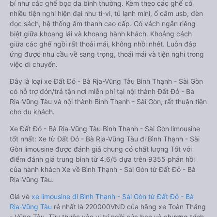
bí như các ghế bọc da bình thường. Kèm theo các ghế có
nhiều tiện nghi hiện đại như ti-vi, tủ lạnh mini, ổ cắm usb, đèn
đọc sách, hệ thống âm thanh cao cấp. Có vách ngăn riêng
biệt giữa khoang lái và khoang hành khách. Khoảng cách
giữa các ghế ngồi rất thoải mái, không nhồi nhét. Luôn đáp
ứng được nhu cầu về sang trọng, thoải mái và tiện nghi trong
việc di chuyển.
Đây là loại xe Đất Đỏ - Bà Rịa-Vũng Tàu Bình Thạnh - Sài Gòn
có hỗ trợ đón/trả tận nơi miễn phí tại nội thành Đất Đỏ - Bà
Rịa-Vũng Tàu và nội thành Bình Thạnh - Sài Gòn, rất thuận tiện
cho du khách.
Xe Đất Đỏ - Bà Rịa-Vũng Tàu Bình Thạnh - Sài Gòn limousine
tốt nhất: Xe từ Đất Đỏ - Bà Rịa-Vũng Tàu đi Bình Thạnh - Sài
Gòn limousine được đánh giá chung có chất lượng Tốt với
điểm đánh giá trung bình từ 4.6/5 dựa trên 9355 phản hồi
của hành khách Xe về Bình Thạnh - Sài Gòn từ Đất Đỏ - Bà
Rịa-Vũng Tàu.
Giá vé
xe limousine đi Bình Thạnh - Sài Gòn từ Đất Đỏ - Bà
Rịa-Vũng Tàu
rẻ nhất là 220000VND của hãng xe Toàn Thắng
- Vũng Tàu. Tùy thuộc vào vị trí ngồi của bạn và chương trình