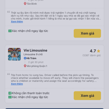
Tân Bình
Thật sự lâu lắm rồi mình mới được trải nghiệm 1 chuyến đi mà chất lượng
dịch vụ tốt như vậy. Sau khi đặt vé là 1 ngày sau nhà xe đã gọi xác nhận vé
cho mình, trước giờ khởi hành 1 tiếng là nhà xe lại gọi xác nhận 1 lần nữa và
cung cấp số đt của bác tài và số xe. Dịch vụ tốt, xe sạch sẽ và bác tài chạy
Xem thêm
rất êm.
Xác nhận chỗ ngay lập tức
Xem giá
Vie Limousine
4.7
Limousine 9 chỗ
(5387 đánh giá)
Hồ Tràm
2 giờ 30 phút
Văn phòng Quận 1
Trip from hcmc to vung tau. Driver called before the pick-up timing. To
check whether available to move off early. They will check the passengers
who is children or maternity and assign the seat accordingly for safety.
There are space to put your luggage. The charging port and LCD screen is
Xem thêm
not working at my seat. The back roll of 3 seat is very comfortable and you
can adjust the seat to the maximum compared to other seat. It comes with
massage seat. One stop point for Toilet break available. You can choose the
Không cần thanh toán trước
Xem giá
option where to drop off compare to others service. The driver is very good
Xác nhận chỗ ngay lập tức
drop off at our apartment. The staff at the office can speak english and is
very friendly . I will recommend this transport service company to everyone
for safe travel. Chuyến đi từ hcmc đến vung tau. Tài xế gọi trước giờ đón. Để
kiểm tra xem có sẵn sàng để di chuyển sớm hay không. Họ sẽ kiểm tra hành