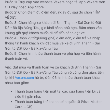
Bước 1: Truy cập vào website Vexere hoặc tải app Vexere trên
CH Play hoặc App Store.
Bước 2: Chọn điểm đi, điểm đến, ngày đi, sau đó chọn “TÌM
VÉ XE”.
Bước 3: Chọn hãng xe khách đi Bình Thạnh - Sài Gòn từ Đất
Đỏ - Bà Rịa-Vũng Tàu, giờ khởi hành phù hợp. Bấm chọn vào
khung giờ quý khách muốn đi để tiến hành đặt vé.
Bước 4: Chọn vị trí/giường ghế, điểm đón, điểm trả và nhập
thông tin hành khách khi đặt mua vé xe đi Bình Thạnh - Sài
Gòn từ Đất Đỏ - Bà Rịa-Vũng Tàu
Bước 5: Chọn hình thức thanh toán vé phù hợp và tiến hành
thanh toán vé.
Việc đặt mua và thanh toán vé xe khách đi Bình Thạnh - Sài
Gòn từ Đất Đỏ - Bà Rịa-Vũng Tàu cũng vô cùng đơn giản, tiện
lợi khi
Vexere.com
hỗ trợ đến 06 hình thức thanh toán khác
nhau bao gồm:
Thanh toán bằng tiền mặt tại các cửa hàng tiện lợi và
siêu thị gần nhà.
Thanh toán bằng thẻ thanh toán quốc tế (Visa, Master
Card, JCB).