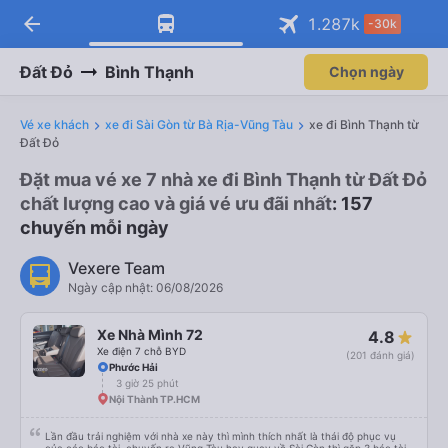
arrow_back
Tải app Vexere ngay!
Tải app Vexere
1.287
k
-30k
Mở app
Mở app
Nhận ưu đãi thành viên độc
-30k/ghế khi đặt vé máy bay qua
quyền
app
Đất Đỏ
Bình Thạnh
Chọn ngày
Vé xe khách
xe đi Sài Gòn từ Bà Rịa-Vũng Tàu
xe đi Bình Thạnh từ
Đất Đỏ
Đặt mua vé xe 7 nhà xe đi Bình Thạnh từ Đất Đỏ
chất lượng cao và giá vé ưu đãi nhất
: 157
chuyến mỗi ngày
Vexere Team
Ngày cập nhật: 06/08/2026
Xe Nhà Mình 72
4.8
Xe điện 7 chỗ BYD
(201 đánh giá)
Phước Hải
3 giờ 25 phút
Nội Thành TP.HCM
Lần đầu trải nghiệm với nhà xe này thì mình thích nhất là thái độ phục vụ