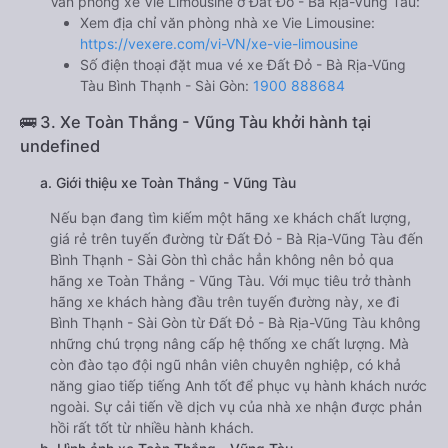
Văn phòng xe Vie Limousine ở Đất Đỏ - Bà Rịa-Vũng Tàu:
Xem địa chỉ văn phòng nhà xe Vie Limousine:
https://vexere.com/vi-VN/xe-vie-limousine
Số điện thoại đặt mua vé xe Đất Đỏ - Bà Rịa-Vũng
Tàu Bình Thạnh - Sài Gòn:
1900 888684
🚌 3. Xe Toàn Thắng - Vũng Tàu khởi hành tại
undefined
a. Giới thiệu xe Toàn Thắng - Vũng Tàu
Nếu bạn đang tìm kiếm một hãng xe khách chất lượng,
giá rẻ trên tuyến đường từ Đất Đỏ - Bà Rịa-Vũng Tàu đến
Bình Thạnh - Sài Gòn thì chắc hẳn không nên bỏ qua
hãng xe Toàn Thắng - Vũng Tàu. Với mục tiêu trở thành
hãng xe khách hàng đầu trên tuyến đường này, xe đi
Bình Thạnh - Sài Gòn từ Đất Đỏ - Bà Rịa-Vũng Tàu không
những chú trọng nâng cấp hệ thống xe chất lượng. Mà
còn đào tạo đội ngũ nhân viên chuyên nghiệp, có khả
năng giao tiếp tiếng Anh tốt để phục vụ hành khách nước
ngoài. Sự cải tiến về dịch vụ của nhà xe nhận được phản
hồi rất tốt từ nhiều hành khách.