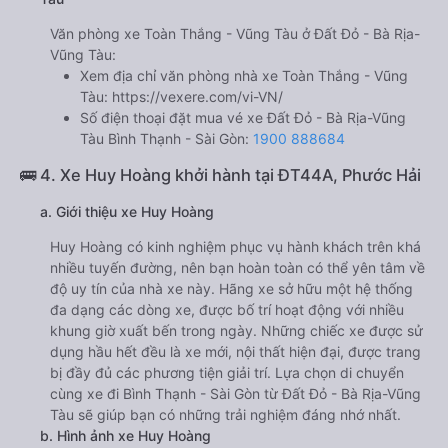
Văn phòng xe Toàn Thắng - Vũng Tàu ở Đất Đỏ - Bà Rịa-
Vũng Tàu:
Xem địa chỉ văn phòng nhà xe Toàn Thắng - Vũng
Tàu:
https://vexere.com/vi-VN/
Số điện thoại đặt mua vé xe Đất Đỏ - Bà Rịa-Vũng
Tàu Bình Thạnh - Sài Gòn:
1900 888684
🚌 4. Xe Huy Hoàng khởi hành tại ĐT44A, Phước Hải
a. Giới thiệu xe Huy Hoàng
Huy Hoàng có kinh nghiệm phục vụ hành khách trên khá
nhiều tuyến đường, nên bạn hoàn toàn có thể yên tâm về
độ uy tín của nhà xe này. Hãng xe sở hữu một hệ thống
đa dạng các dòng xe, được bố trí hoạt động với nhiều
khung giờ xuất bến trong ngày. Những chiếc xe được sử
dụng hầu hết đều là xe mới, nội thất hiện đại, được trang
bị đầy đủ các phương tiện giải trí. Lựa chọn di chuyển
cùng xe đi Bình Thạnh - Sài Gòn từ Đất Đỏ - Bà Rịa-Vũng
Tàu sẽ giúp bạn có những trải nghiệm đáng nhớ nhất.
b. Hình ảnh xe Huy Hoàng