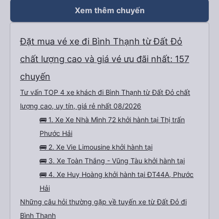
khách là trẻ em hoặc thai sản và sắp xếp chỗ ngồi phù hợp để đảm bảo an
toàn. Có không gian để đặt hành lý của bạn. Cổng sạc và màn hình LCD
Xem thêm chuyến
không hoạt động ở chỗ ngồi của tôi. Hàng ghế sau 3 chỗ rất thoải mái và có
thể ngả ghế tối đa so với các ghế khác. Nó đi kèm với ghế massage. Có sẵn
một điểm dừng để đi vệ sinh. Bạn có thể chọn tùy chọn nơi dừng lại so với
dịch vụ khác. Người lái xe rất giỏi trả khách tại căn hộ của chúng tôi. Các
nhân viên tại văn phòng có thể nói được tiếng Anh và rất thân thiện. Tôi sẽ
Đặt mua vé xe đi Bình Thạnh từ Đất Đỏ
giới thiệu công ty dịch vụ vận tải này cho mọi người để có chuyến đi an
toàn.
chất lượng cao và giá vé ưu đãi nhất: 157
chuyến
Tư vấn TOP 4 xe khách đi Bình Thạnh từ Đất Đỏ chất
lượng cao, uy tín, giá rẻ nhất 08/2026
🚌 1. Xe Xe Nhà Mình 72 khởi hành tại Thị trấn
Phước Hải
🚌 2. Xe Vie Limousine khởi hành tại
🚌 3. Xe Toàn Thắng - Vũng Tàu khởi hành tại
🚌 4. Xe Huy Hoàng khởi hành tại ĐT44A, Phước
Hải
Những câu hỏi thường gặp về tuyến xe từ Đất Đỏ đi
Bình Thạnh