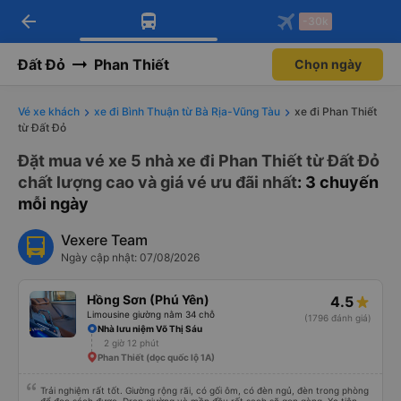
arrow_back
Tải app Vexere ngay!
Tải app Vexere
-30k
Mở app
Mở app
Nhận ưu đãi thành viên độc
-30k/ghế khi đặt vé máy bay qua
quyền
app
Đất Đỏ
Phan Thiết
Chọn ngày
Vé xe khách
xe đi Bình Thuận từ Bà Rịa-Vũng Tàu
xe đi Phan Thiết
từ Đất Đỏ
Đặt mua vé xe 5 nhà xe đi Phan Thiết từ Đất Đỏ
chất lượng cao và giá vé ưu đãi nhất
: 3 chuyến
mỗi ngày
Vexere Team
Ngày cập nhật: 07/08/2026
Hồng Sơn (Phú Yên)
4.5
Limousine giường nằm 34 chỗ
(1796 đánh giá)
Nhà lưu niệm Võ Thị Sáu
2 giờ 12 phút
Phan Thiết (dọc quốc lộ 1A)
Trải nghiệm rất tốt. Giường rộng rãi, có gối ôm, có đèn ngủ, đèn trong phòng