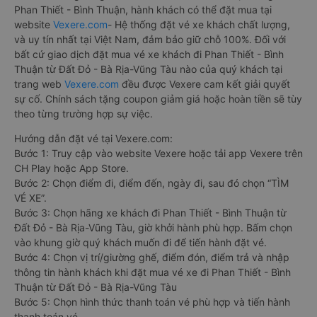
Phan Thiết - Bình Thuận, hành khách có thể đặt mua tại
website
Vexere.com
- Hệ thống đặt vé xe khách chất lượng,
và uy tín nhất tại Việt Nam, đảm bảo giữ chỗ 100%. Đối với
bất cứ giao dịch đặt mua vé xe khách đi Phan Thiết - Bình
Thuận từ Đất Đỏ - Bà Rịa-Vũng Tàu nào của quý khách tại
trang web
Vexere.com
đều được Vexere cam kết giải quyết
sự cố. Chính sách tặng coupon giảm giá hoặc hoàn tiền sẽ tùy
theo từng trường hợp sự việc.
Hướng dẫn đặt vé tại Vexere.com:
Bước 1: Truy cập vào website Vexere hoặc tải app Vexere trên
CH Play hoặc App Store.
Bước 2: Chọn điểm đi, điểm đến, ngày đi, sau đó chọn “TÌM
VÉ XE”.
Bước 3: Chọn hãng xe khách đi Phan Thiết - Bình Thuận từ
Đất Đỏ - Bà Rịa-Vũng Tàu, giờ khởi hành phù hợp. Bấm chọn
vào khung giờ quý khách muốn đi để tiến hành đặt vé.
Bước 4: Chọn vị trí/giường ghế, điểm đón, điểm trả và nhập
thông tin hành khách khi đặt mua vé xe đi Phan Thiết - Bình
Thuận từ Đất Đỏ - Bà Rịa-Vũng Tàu
Bước 5: Chọn hình thức thanh toán vé phù hợp và tiến hành
thanh toán vé.