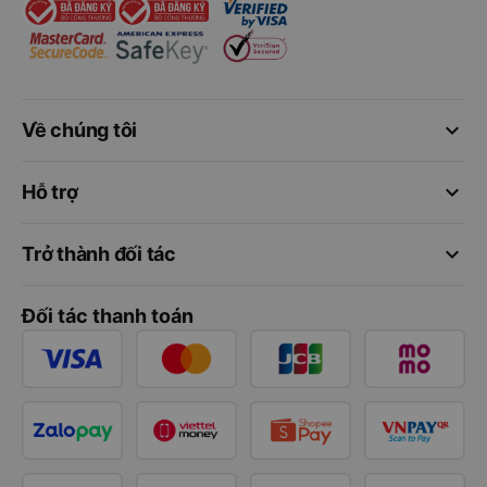
keyboard_arrow_down
Về chúng tôi
keyboard_arrow_down
Hỗ trợ
keyboard_arrow_down
Trở thành đối tác
Đối tác thanh toán