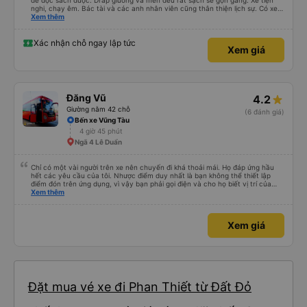
để đọc sách được. Drap giường và mền đều rất sạch sẽ gọn gàng. Xe tiện
nghi, chạy êm. Bác tài và các anh nhân viên cũng thân thiện lịch sự. Có xe
trung chuyển về nội thành thành phố tuy hoà rất tiện. Giá vé hợp lý. Nói
Xem thêm
chung là mình rất ưng ý, cảm ơn nhà xe.
Xác nhận chỗ ngay lập tức
Xem giá
Đăng Vũ
4.2
Giường nằm 42 chỗ
(6 đánh giá)
Bến xe Vũng Tàu
4 giờ 45 phút
Ngã 4 Lê Duẩn
Chỉ có một vài người trên xe nên chuyến đi khá thoải mái. Họ đáp ứng hầu
hết các yêu cầu của tôi. Nhược điểm duy nhất là bạn không thể thiết lập
điểm đón trên ứng dụng, vì vậy bạn phải gọi điện và cho họ biết vị trí của
mình.
Xem thêm
Xem giá
Đặt mua vé xe đi Phan Thiết từ Đất Đỏ