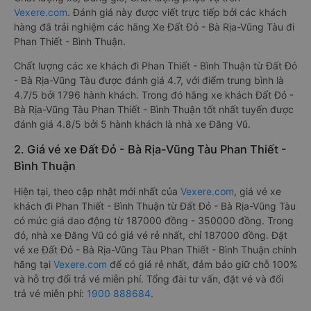
Vexere.com
. Đánh giá này được viết trực tiếp bởi các khách
hàng đã trải nghiệm các hãng Xe Đất Đỏ - Bà Rịa-Vũng Tàu đi
Phan Thiết - Bình Thuận.
Chất lượng các xe khách đi Phan Thiết - Bình Thuận từ Đất Đỏ
- Bà Rịa-Vũng Tàu được đánh giá 4.7, với điểm trung bình là
4.7/5 bởi 1796 hành khách. Trong đó hãng xe khách Đất Đỏ -
Bà Rịa-Vũng Tàu Phan Thiết - Bình Thuận tốt nhất tuyến được
đánh giá 4.8/5 bởi 5 hành khách là nhà xe Đăng Vũ.
2. Giá vé xe Đất Đỏ - Bà Rịa-Vũng Tàu Phan Thiết -
Bình Thuận
Hiện tại, theo cập nhật mới nhất của
Vexere.com
, giá vé xe
khách đi Phan Thiết - Bình Thuận từ Đất Đỏ - Bà Rịa-Vũng Tàu
có mức giá dao động từ 187000 đồng - 350000 đồng. Trong
đó, nhà xe Đăng Vũ có giá vé rẻ nhất, chỉ 187000 đồng. Đặt
vé xe Đất Đỏ - Bà Rịa-Vũng Tàu Phan Thiết - Bình Thuận chính
hãng tại
Vexere.com
để có giá rẻ nhất, đảm bảo giữ chỗ 100%
và hỗ trợ đổi trả vé miễn phí. Tổng đài tư vấn, đặt vé và đổi
trả vé miễn phí:
1900 888684
.