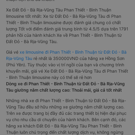
Xe Đất Đỏ - Bà Rịa-Vũng Tàu Phan Thiết - Bình Thuận
limousine tốt nhất: Xe từ Đất Đỏ - Bà Rịa-Vũng Tàu đi Phan
Thiết - Bình Thuận limousine được đánh giá chung có chất
lượng Tốt với điểm đánh giá trung bình từ 4.5/5 dựa trên 1791
phản hồi của hành khách Xe về Phan Thiết - Bình Thuận từ
Đất Đỏ - Bà Rịa-Vũng Tàu.
Giá vé
xe limousine đi Phan Thiết - Bình Thuận từ Đất Đỏ - Bà
Rịa-Vũng Tàu
rẻ nhất là 350000VND của hãng xe Hồng Sơn
(Phú Yên). Tùy thuộc vào vị trí ngồi của bạn và chương trình
khuyến mãi, giá vé Xe Đất Đỏ - Bà Rịa-Vũng Tàu đi Phan Thiết
- Bình Thuận limousine này có thể sẽ rẻ hơn
Dòng xe đi Phan Thiết - Bình Thuận từ Đất Đỏ - Bà Rịa-Vũng
Tàu giường nằm chất lượng cao: Thoải mái, giá cả tốt nhất
Những nhà xe đi Phan Thiết - Bình Thuận từ Đất Đỏ - Bà Rịa-
Vũng Tàu đều sở hữu những xe giường nằm chất lượng cao.
Trên xe được trang bị đầy đủ các trang thiết bị hiện đại phục
vụ cho nhu cầu di chuyển của hành khách. Bên cạnh đó, các
hãng xe khách Đất Đỏ - Bà Rịa-Vũng Tàu Phan Thiết - Bình
Thuận luôn chú trọng đến chất lượng dịch vụ, không ngừng