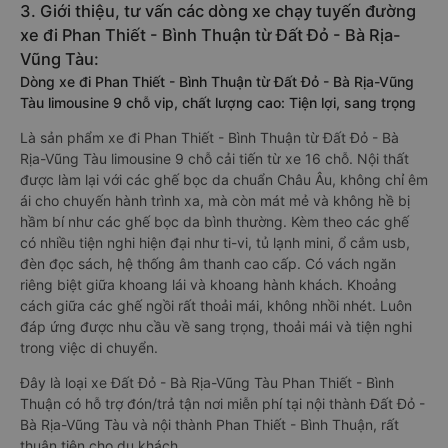
3. Giới thiệu, tư vấn các dòng xe chạy tuyến đường
xe đi Phan Thiết - Bình Thuận từ Đất Đỏ - Bà Rịa-
Vũng Tàu:
Dòng xe đi Phan Thiết - Bình Thuận từ Đất Đỏ - Bà Rịa-Vũng
Tàu limousine 9 chỗ vip, chất lượng cao: Tiện lợi, sang trọng
Là sản phẩm xe đi Phan Thiết - Bình Thuận từ Đất Đỏ - Bà
Rịa-Vũng Tàu limousine 9 chỗ cải tiến từ xe 16 chỗ. Nội thất
được làm lại với các ghế bọc da chuẩn Châu Âu, không chỉ êm
ái cho chuyến hành trình xa, mà còn mát mẻ và không hề bị
hầm bí như các ghế bọc da bình thường. Kèm theo các ghế
có nhiều tiện nghi hiện đại như ti-vi, tủ lạnh mini, ổ cắm usb,
đèn đọc sách, hệ thống âm thanh cao cấp. Có vách ngăn
riêng biệt giữa khoang lái và khoang hành khách. Khoảng
cách giữa các ghế ngồi rất thoải mái, không nhồi nhét. Luôn
đáp ứng được nhu cầu về sang trọng, thoải mái và tiện nghi
trong việc di chuyển.
Đây là loại xe Đất Đỏ - Bà Rịa-Vũng Tàu Phan Thiết - Bình
Thuận có hỗ trợ đón/trả tận nơi miễn phí tại nội thành Đất Đỏ -
Bà Rịa-Vũng Tàu và nội thành Phan Thiết - Bình Thuận, rất
thuận tiện cho du khách.