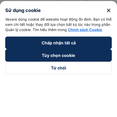
close
Sử dụng cookie
Vexere dùng cookie để website hoạt động ổn định. Bạn có thể
xem chi tiết hoặc thay đổi lựa chọn bất kỳ lúc nào trong phần
Quản lý cookie. Tìm hiểu thêm trong
Chính sách Cookie
.
Chấp nhận tất cả
Tùy chọn cookie
Từ chối
Theo dõi chúng tôi trên
Facebook
Tiktok
Youtube
Công ty TNHH Thương Mại Dịch Vụ Vexere
Địa chỉ đăng ký kinh doanh: 8C Chữ Đồng Tử, Phường Tân
Sơn Nhất, TP. Hồ Chí Minh, Việt Nam