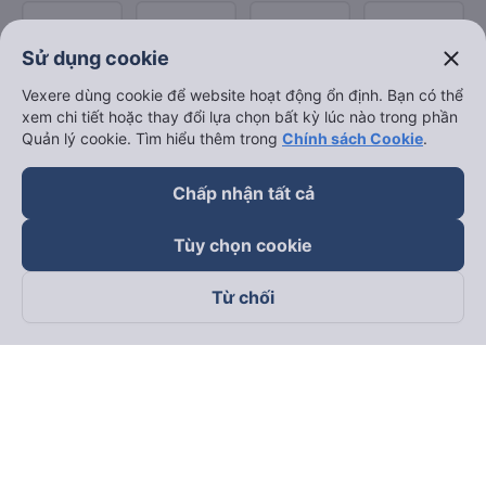
close
Sử dụng cookie
Vexere dùng cookie để website hoạt động ổn định. Bạn có thể
xem chi tiết hoặc thay đổi lựa chọn bất kỳ lúc nào trong phần
Quản lý cookie. Tìm hiểu thêm trong
Chính sách Cookie
.
Chấp nhận tất cả
Tùy chọn cookie
Từ chối
Theo dõi chúng tôi trên
Facebook
Tiktok
Youtube
Công ty TNHH Thương Mại Dịch Vụ Vexere
Địa chỉ đăng ký kinh doanh: 8C Chữ Đồng Tử, Phường Tân