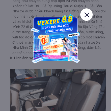
hàng đầu chuyên cung cấp dịch vụ vận chuyển hành
khách từ Đất Đỏ - Bà Rịa-Vũng Tàu đi Quận 3 - Sài Gòn.
Nhà xe được nhiều khách hàng tin tưởng lựa chọn bởi đội
ngũ nhân viên tư vấn nhiệt tình, tài xế giàu kinh nghiệm
và xe khách chất lượng cao. Dàn xe của nhà xe Xe Nhà
Mình 72 đi Quận 3 - Sài Gòn từ Đất Đỏ - Bà Rịa-Vũng Tàu
được trang bị đầy đủ tiện nghi như điều hòa, nước uống,
wifi tốc độ cao miễn phí, giúp hành khách có một chuyến
đi thoải mái và thư giãn. Đặc biệt, lái xe của nhà xe Xe
Nhà Mình 72 đều rất tuân thủ luật giao thông, đảm bảo
an toàn cho hành khách.
b. Hình ảnh xe Xe Nhà Mình 72