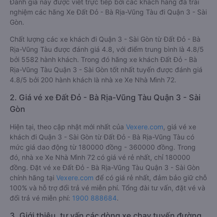
Đánh giá này được viết trực tiếp bởi các khách hàng đã trải
nghiệm các hãng Xe Đất Đỏ - Bà Rịa-Vũng Tàu đi Quận 3 - Sài
Gòn.
Chất lượng các xe khách đi Quận 3 - Sài Gòn từ Đất Đỏ - Bà
Rịa-Vũng Tàu được đánh giá 4.8, với điểm trung bình là 4.8/5
bởi 5582 hành khách. Trong đó hãng xe khách Đất Đỏ - Bà
Rịa-Vũng Tàu Quận 3 - Sài Gòn tốt nhất tuyến được đánh giá
4.8/5 bởi 200 hành khách là nhà xe Xe Nhà Mình 72.
2. Giá vé xe Đất Đỏ - Bà Rịa-Vũng Tàu Quận 3 - Sài
Gòn
Hiện tại, theo cập nhật mới nhất của
Vexere.com
, giá vé xe
khách đi Quận 3 - Sài Gòn từ Đất Đỏ - Bà Rịa-Vũng Tàu có
mức giá dao động từ 180000 đồng - 360000 đồng. Trong
đó, nhà xe Xe Nhà Mình 72 có giá vé rẻ nhất, chỉ 180000
đồng. Đặt vé xe Đất Đỏ - Bà Rịa-Vũng Tàu Quận 3 - Sài Gòn
chính hãng tại
Vexere.com
để có giá rẻ nhất, đảm bảo giữ chỗ
100% và hỗ trợ đổi trả vé miễn phí. Tổng đài tư vấn, đặt vé và
đổi trả vé miễn phí:
1900 888684
.
3. Giới thiệu, tư vấn các dòng xe chạy tuyến đường