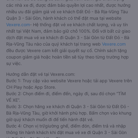
các nhà xe đi, được đảm bảo quyền lợi cao nhất, được hưởng
nhiều ưu đãi giảm giá vé xe khách Đất Đỏ - Bà Rịa-Vũng Tàu
Quận 3 - Sài Gòn, hành khách có thể đặt mua tại website
Vexere.com
- Hệ thống đặt vé xe khách chất lượng, và uy tín
nhất tại Việt Nam, đảm bảo giữ chỗ 100%. Đối với bất cứ giao
dịch đặt mua vé xe khách đi Quận 3 - Sài Gòn từ Đất Đỏ - Bà
Rịa-Vũng Tàu nào của quý khách tại trang web
Vexere.com
đều được Vexere cam kết giải quyết sự cố. Chính sách tặng
coupon giảm giá hoặc hoàn tiền sẽ tùy theo từng trường hợp
sự việc.
Hướng dẫn đặt vé tại Vexere.com:
Bước 1: Truy cập vào website Vexere hoặc tải app Vexere trên
CH Play hoặc App Store.
Bước 2: Chọn điểm đi, điểm đến, ngày đi, sau đó chọn “TÌM
VÉ XE”.
Bước 3: Chọn hãng xe khách đi Quận 3 - Sài Gòn từ Đất Đỏ -
Bà Rịa-Vũng Tàu, giờ khởi hành phù hợp. Bấm chọn vào khung
giờ quý khách muốn đi để tiến hành đặt vé.
Bước 4: Chọn vị trí/giường ghế, điểm đón, điểm trả và nhập
thông tin hành khách khi đặt mua vé xe đi Quận 3 - Sài Gòn