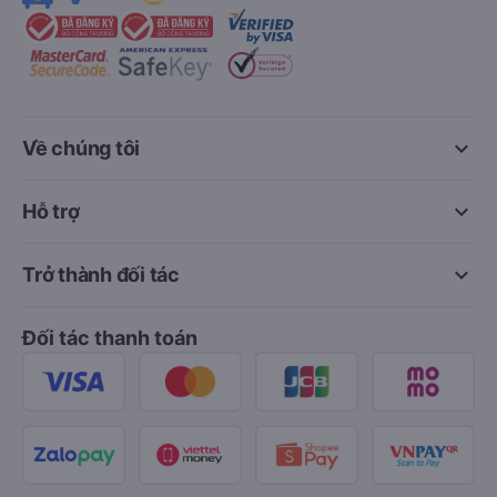
keyboard_arrow_down
Về chúng tôi
keyboard_arrow_down
Hỗ trợ
keyboard_arrow_down
Trở thành đối tác
Đối tác thanh toán