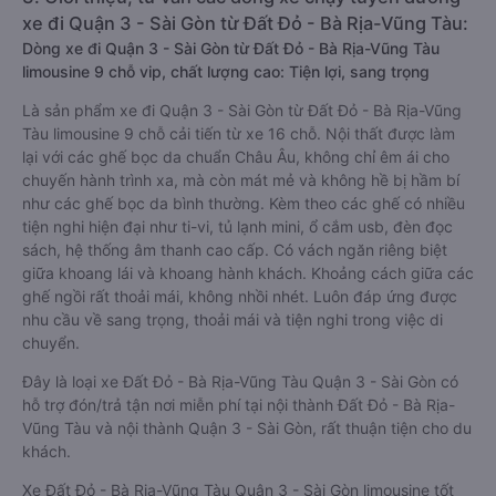
xe đi Quận 3 - Sài Gòn từ Đất Đỏ - Bà Rịa-Vũng Tàu:
Dòng xe đi Quận 3 - Sài Gòn từ Đất Đỏ - Bà Rịa-Vũng Tàu
limousine 9 chỗ vip, chất lượng cao: Tiện lợi, sang trọng
Là sản phẩm xe đi Quận 3 - Sài Gòn từ Đất Đỏ - Bà Rịa-Vũng
Tàu limousine 9 chỗ cải tiến từ xe 16 chỗ. Nội thất được làm
lại với các ghế bọc da chuẩn Châu Âu, không chỉ êm ái cho
chuyến hành trình xa, mà còn mát mẻ và không hề bị hầm bí
như các ghế bọc da bình thường. Kèm theo các ghế có nhiều
tiện nghi hiện đại như ti-vi, tủ lạnh mini, ổ cắm usb, đèn đọc
sách, hệ thống âm thanh cao cấp. Có vách ngăn riêng biệt
giữa khoang lái và khoang hành khách. Khoảng cách giữa các
ghế ngồi rất thoải mái, không nhồi nhét. Luôn đáp ứng được
nhu cầu về sang trọng, thoải mái và tiện nghi trong việc di
chuyển.
Đây là loại xe Đất Đỏ - Bà Rịa-Vũng Tàu Quận 3 - Sài Gòn có
hỗ trợ đón/trả tận nơi miễn phí tại nội thành Đất Đỏ - Bà Rịa-
Vũng Tàu và nội thành Quận 3 - Sài Gòn, rất thuận tiện cho du
khách.
Xe Đất Đỏ - Bà Rịa-Vũng Tàu Quận 3 - Sài Gòn limousine tốt