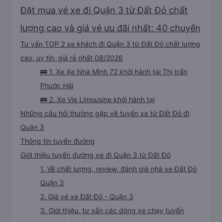
dịch vụ khác. Người lái xe rất giỏi trả khách tại căn hộ của chúng tôi. Các
nhân viên tại văn phòng có thể nói được tiếng Anh và rất thân thiện. Tôi sẽ
Đặt mua vé xe đi Quận 3 từ Đất Đỏ chất
giới thiệu công ty dịch vụ vận tải này cho mọi người để có chuyến đi an
toàn.
lượng cao và giá vé ưu đãi nhất: 40 chuyến
Tư vấn TOP 2 xe khách đi Quận 3 từ Đất Đỏ chất lượng
cao, uy tín, giá rẻ nhất 08/2026
🚌 1. Xe Xe Nhà Mình 72 khởi hành tại Thị trấn
Phước Hải
🚌 2. Xe Vie Limousine khởi hành tại
Những câu hỏi thường gặp về tuyến xe từ Đất Đỏ đi
Quận 3
Thông tin tuyến đường
Giới thiệu tuyến đường xe đi Quận 3 từ Đất Đỏ
1. Về chất lượng, review, đánh giá nhà xe Đất Đỏ
Quận 3
2. Giá vé xe Đất Đỏ - Quận 3
3. Giới thiệu, tư vấn các dòng xe chạy tuyến