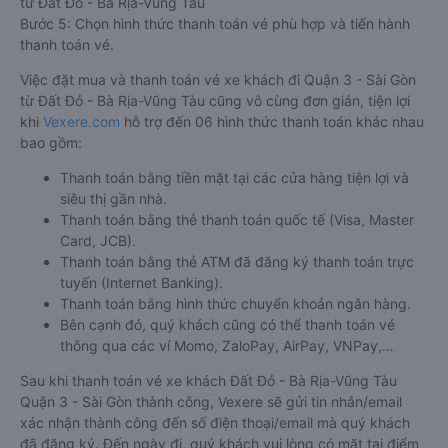
từ Đất Đỏ - Bà Rịa-Vũng Tàu
Bước 5: Chọn hình thức thanh toán vé phù hợp và tiến hành
thanh toán vé.
Việc đặt mua và thanh toán vé xe khách đi Quận 3 - Sài Gòn
từ Đất Đỏ - Bà Rịa-Vũng Tàu cũng vô cùng đơn giản, tiện lợi
khi
Vexere.com
hỗ trợ đến 06 hình thức thanh toán khác nhau
bao gồm:
Thanh toán bằng tiền mặt tại các cửa hàng tiện lợi và
siêu thị gần nhà.
Thanh toán bằng thẻ thanh toán quốc tế (Visa, Master
Card, JCB).
Thanh toán bằng thẻ ATM đã đăng ký thanh toán trực
tuyến (Internet Banking).
Thanh toán bằng hình thức chuyển khoản ngân hàng.
Bên cạnh đó, quý khách cũng có thể thanh toán vé
thông qua các ví Momo, ZaloPay, AirPay, VNPay,…
Sau khi thanh toán vé xe khách Đất Đỏ - Bà Rịa-Vũng Tàu
Quận 3 - Sài Gòn thành công, Vexere sẽ gửi tin nhắn/email
xác nhận thành công đến số điện thoại/email mà quý khách
đã đăng ký. Đến ngày đi, quý khách vui lòng có mặt tại điểm