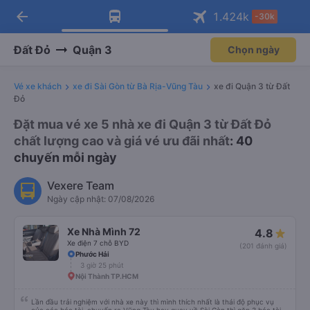
arrow_back
Tải app Vexere ngay!
Tải app Vexere
1.424
k
-30k
Mở app
Mở app
Nhận ưu đãi thành viên độc
-30k/ghế khi đặt vé máy bay qua
quyền
app
Đất Đỏ
Quận 3
Chọn ngày
Vé xe khách
xe đi Sài Gòn từ Bà Rịa-Vũng Tàu
xe đi Quận 3 từ Đất
Đỏ
Đặt mua vé xe 5 nhà xe đi Quận 3 từ Đất Đỏ
chất lượng cao và giá vé ưu đãi nhất
: 40
chuyến mỗi ngày
Vexere Team
Ngày cập nhật: 07/08/2026
Xe Nhà Mình 72
4.8
Xe điện 7 chỗ BYD
(201 đánh giá)
Phước Hải
3 giờ 25 phút
Nội Thành TP.HCM
Lần đầu trải nghiệm với nhà xe này thì mình thích nhất là thái độ phục vụ