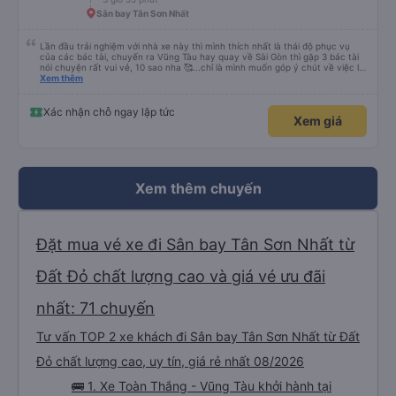
Sân bay Tân Sơn Nhất
Lần đầu trải nghiệm với nhà xe này thì mình thích nhất là thái độ phục vụ
của các bác tài, chuyến ra Vũng Tàu hay quay về Sài Gòn thì gặp 3 bác tài
nói chuyện rất vui vẻ, 10 sao nha 🥰...chỉ là mình muốn góp ý chút về việc lái
xe, mặc dù mình nghĩ chắc mấy bác tài cũng thuộc dạng vững tay lái nên
Xem thêm
việc chạy nhanh và lách xe cũng ok nhg ko khỏi làm mình ngồi trên xe cũng
có cảm giác bất an vì tốc độ. Nhg cho dù là vì lý do giờ giấc bên nhà xe hay
là gì thì mình cũng mong các bác tài luôn cẩn thận vì sự an toàn của bản
Xác nhận chỗ ngay lập tức
Xem giá
thân và nhg hành khách trên xe là ok, lần sau có dịp mình sẽ tiếp tục ủng hộ
nhà xe, chúc nhà xe luôn làm ăn phát đạt và luôn giữ vững phong độ phục
vụ này thì chắc chắn sẽ luôn đắc khách 💐💐💐
Xem thêm chuyến
Đặt mua vé xe đi Sân bay Tân Sơn Nhất từ
Đất Đỏ chất lượng cao và giá vé ưu đãi
nhất: 71 chuyến
Tư vấn TOP 2 xe khách đi Sân bay Tân Sơn Nhất từ Đất
Đỏ chất lượng cao, uy tín, giá rẻ nhất 08/2026
🚌 1. Xe Toàn Thắng - Vũng Tàu khởi hành tại