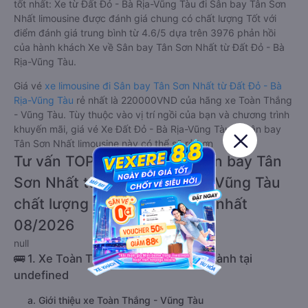
tốt nhất: Xe từ Đất Đỏ - Bà Rịa-Vũng Tàu đi Sân bay Tân Sơn
Nhất limousine được đánh giá chung có chất lượng Tốt với
điểm đánh giá trung bình từ 4.6/5 dựa trên 3976 phản hồi
của hành khách Xe về Sân bay Tân Sơn Nhất từ Đất Đỏ - Bà
Rịa-Vũng Tàu.
Giá vé
xe limousine đi Sân bay Tân Sơn Nhất từ Đất Đỏ - Bà
Rịa-Vũng Tàu
rẻ nhất là 220000VND của hãng xe Toàn Thắng
- Vũng Tàu. Tùy thuộc vào vị trí ngồi của bạn và chương trình
khuyến mãi, giá vé Xe Đất Đỏ - Bà Rịa-Vũng Tàu đi Sân bay
Tân Sơn Nhất limousine này có thể sẽ rẻ hơn
Tư vấn TOP 2 xe khách đi Sân bay Tân
Sơn Nhất từ Đất Đỏ - Bà Rịa-Vũng Tàu
chất lượng cao, uy tín, giá rẻ nhất
08/2026
null
🚌 1. Xe Toàn Thắng - Vũng Tàu khởi hành tại
undefined
a. Giới thiệu xe Toàn Thắng - Vũng Tàu