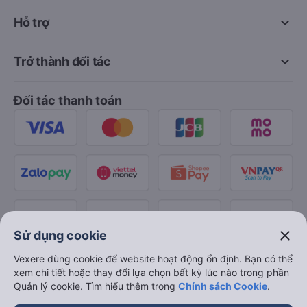
keyboard_arrow_down
Hỗ trợ
keyboard_arrow_down
Trở thành đối tác
Đối tác thanh toán
close
Sử dụng cookie
Vexere dùng cookie để website hoạt động ổn định. Bạn có thể
xem chi tiết hoặc thay đổi lựa chọn bất kỳ lúc nào trong phần
Quản lý cookie. Tìm hiểu thêm trong
Chính sách Cookie
.