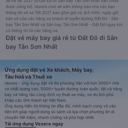
Vé xe tết 2027 từ Đất Đỏ đi Sân bay Tân Sơn Nhất vẫn chưa
được công bố. Vexere.com sẽ sớm thông báo cho các bạn
thông tin vé xe Tết 2027 bao gồm giá vé, lịch trình, ngày giờ
bán vé của các hãng xe khách đi tuyến đường Đất Đỏ - Sân
bay Tân Sơn Nhất và Sân bay Tân Sơn Nhất - Đất Đỏ ngay khi
có thông tin từ các hãng xe.
Đặt vé máy bay giá rẻ từ Đất Đỏ đi Sân
bay Tân Sơn Nhất
Ứng dụng đặt vé Xe khách, Máy bay,
Tàu hoả và Thuê xe
Vexere - ứng dụng đặt vé đa phương tiện với hơn 3000+ nhà
xe chất lượng cao, 5000+ tuyến đường toàn quốc, tất cả hãng
bay và hãng tàu cùng dịch vụ thuê xe máy, xe du lịch phủ
khắp các tỉnh thành tại Việt Nam.
Ứng dụng hiển thị thông tin đầy đủ, minh bạch cùng vô vàn
tiện ích giúp người dùng so sánh và lựa chọn phương án di
chuyển tiết kiệm, nhanh chóng và phù hợp nhất.
Tải ứng dụng Vexere ngay