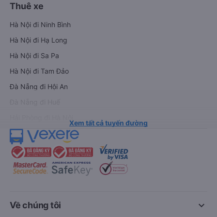
Thuê xe
Hà Nội đi Ninh Bình
Hà Nội đi Hạ Long
Hà Nội đi Sa Pa
Hà Nội đi Tam Đảo
Đà Nẵng đi Hội An
Đà Nẵng đi Huế
Hải Phòng đi Hà Nội
Xem tất cả tuyến đường
keyboard_arrow_down
Về chúng tôi