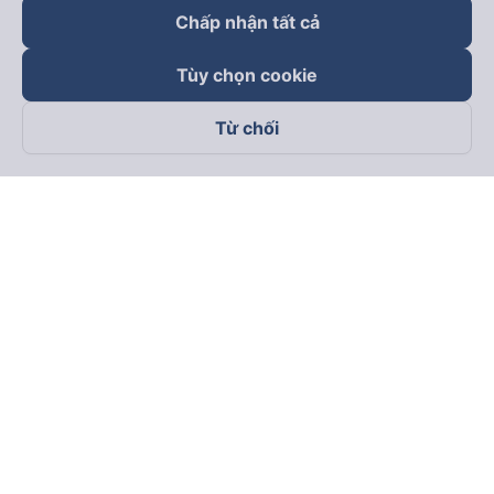
Chấp nhận tất cả
Tùy chọn cookie
Từ chối
Theo dõi chúng tôi trên
Facebook
Tiktok
Youtube
Công ty TNHH Thương Mại Dịch Vụ Vexere
Địa chỉ đăng ký kinh doanh: 8C Chữ Đồng Tử, Phường Tân
Sơn Nhất, TP. Hồ Chí Minh, Việt Nam
Địa chỉ
:
Lầu 2, toà nhà H3 Circo Hoàng Diệu, 384 Hoàng Diệu,
Phường Khánh Hội, TP Hồ Chí Minh, Việt Nam
Tầng 3, toà nhà 101 Láng Hạ, 101 Láng Hạ, Phường Láng, TP.
Hà Nội, Việt Nam
Giấy chứng nhận ĐKKD số 0315133726 do Sở KH và ĐT TP.
Hồ Chí Minh cấp lần đầu ngày 27/6/2018
Bản quyền © 2025 thuộc về Vexere.com