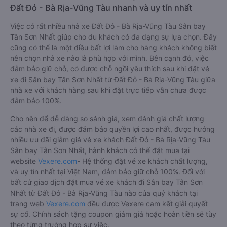
Đất Đỏ - Bà Rịa-Vũng Tàu nhanh và uy tín nhất
Việc có rất nhiều nhà xe Đất Đỏ - Bà Rịa-Vũng Tàu Sân bay
Tân Sơn Nhất giúp cho du khách có đa dạng sự lựa chọn. Đây
cũng có thể là một điều bất lợi làm cho hàng khách không biết
nên chọn nhà xe nào là phù hợp với mình. Bên cạnh đó, việc
đảm bảo giữ chỗ, có được chỗ ngồi yêu thích sau khi đặt vé
xe đi Sân bay Tân Sơn Nhất từ Đất Đỏ - Bà Rịa-Vũng Tàu giữa
nhà xe với khách hàng sau khi đặt trực tiếp vẫn chưa được
đảm bảo 100%.
Cho nên để dễ dàng so sánh giá, xem đánh giá chất lượng
các nhà xe đi, được đảm bảo quyền lợi cao nhất, được hưởng
nhiều ưu đãi giảm giá vé xe khách Đất Đỏ - Bà Rịa-Vũng Tàu
Sân bay Tân Sơn Nhất, hành khách có thể đặt mua tại
website
Vexere.com
- Hệ thống đặt vé xe khách chất lượng,
và uy tín nhất tại Việt Nam, đảm bảo giữ chỗ 100%. Đối với
bất cứ giao dịch đặt mua vé xe khách đi Sân bay Tân Sơn
Nhất từ Đất Đỏ - Bà Rịa-Vũng Tàu nào của quý khách tại
trang web
Vexere.com
đều được Vexere cam kết giải quyết
sự cố. Chính sách tặng coupon giảm giá hoặc hoàn tiền sẽ tùy
theo từng trường hợp sự việc.