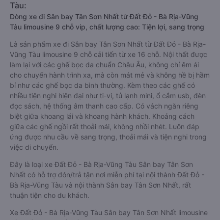
Tàu:
Dòng xe đi Sân bay Tân Sơn Nhất từ Đất Đỏ - Bà Rịa-Vũng
Tàu limousine 9 chỗ vip, chất lượng cao: Tiện lợi, sang trọng
Là sản phẩm xe đi Sân bay Tân Sơn Nhất từ Đất Đỏ - Bà Rịa-
Vũng Tàu limousine 9 chỗ cải tiến từ xe 16 chỗ. Nội thất được
làm lại với các ghế bọc da chuẩn Châu Âu, không chỉ êm ái
cho chuyến hành trình xa, mà còn mát mẻ và không hề bị hầm
bí như các ghế bọc da bình thường. Kèm theo các ghế có
nhiều tiện nghi hiện đại như ti-vi, tủ lạnh mini, ổ cắm usb, đèn
đọc sách, hệ thống âm thanh cao cấp. Có vách ngăn riêng
biệt giữa khoang lái và khoang hành khách. Khoảng cách
giữa các ghế ngồi rất thoải mái, không nhồi nhét. Luôn đáp
ứng được nhu cầu về sang trọng, thoải mái và tiện nghi trong
việc di chuyển.
Đây là loại xe Đất Đỏ - Bà Rịa-Vũng Tàu Sân bay Tân Sơn
Nhất có hỗ trợ đón/trả tận nơi miễn phí tại nội thành Đất Đỏ -
Bà Rịa-Vũng Tàu và nội thành Sân bay Tân Sơn Nhất, rất
thuận tiện cho du khách.
Xe Đất Đỏ - Bà Rịa-Vũng Tàu Sân bay Tân Sơn Nhất limousine