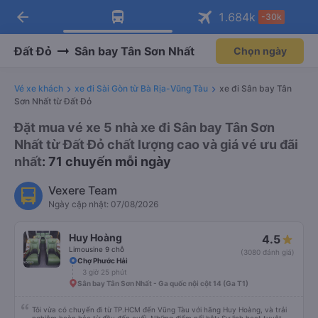
arrow_back
Tải app Vexere ngay!
Tải app Vexere
1.684
k
-30k
Mở app
Mở app
Nhận ưu đãi thành viên độc
-30k/ghế khi đặt vé máy bay qua
quyền
app
Đất Đỏ
Sân bay Tân Sơn Nhất
Chọn ngày
Vé xe khách
xe đi Sài Gòn từ Bà Rịa-Vũng Tàu
xe đi Sân bay Tân
Sơn Nhất từ Đất Đỏ
Đặt mua vé xe 5 nhà xe đi Sân bay Tân Sơn
Nhất từ Đất Đỏ chất lượng cao và giá vé ưu đãi
nhất
: 71 chuyến mỗi ngày
Vexere Team
Ngày cập nhật: 07/08/2026
Huy Hoàng
4.5
Limousine 9 chỗ
(3080 đánh giá)
Chợ Phước Hải
3 giờ 25 phút
Sân bay Tân Sơn Nhất - Ga quốc nội cột 14 (Ga T1)
Tôi vừa có chuyến đi từ TP.HCM đến Vũng Tàu với hãng Huy Hoàng, và trải