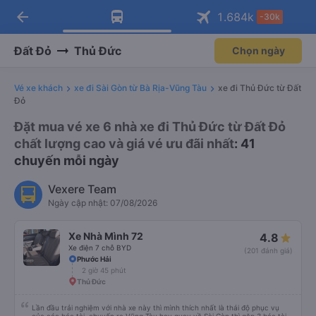
arrow_back
Tải app Vexere ngay!
Tải app Vexere
1.684
k
-30k
Mở app
Mở app
Nhận ưu đãi thành viên độc
-30k/ghế khi đặt vé máy bay qua
quyền
app
Đất Đỏ
Thủ Đức
Chọn ngày
Vé xe khách
xe đi Sài Gòn từ Bà Rịa-Vũng Tàu
xe đi Thủ Đức từ Đất
Đỏ
Đặt mua vé xe 6 nhà xe đi Thủ Đức từ Đất Đỏ
chất lượng cao và giá vé ưu đãi nhất
: 41
chuyến mỗi ngày
Vexere Team
Ngày cập nhật: 07/08/2026
Xe Nhà Mình 72
4.8
Xe điện 7 chỗ BYD
(201 đánh giá)
Phước Hải
2 giờ 45 phút
Thủ Đức
Lần đầu trải nghiệm với nhà xe này thì mình thích nhất là thái độ phục vụ