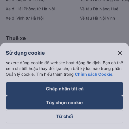
Xe đi Hải Phòng từ Hà Nội
Vé tàu Đà Nẵng Huế
Xe đi Vinh từ Hà Nội
Vé tàu Hà Nội Vinh
Thuê xe
Hà Nội đi Ninh Bình
close
Sử dụng cookie
Hà Nội đi Hạ Long
Vexere dùng cookie để website hoạt động ổn định. Bạn có thể
Hà Nội đi Sa Pa
xem chi tiết hoặc thay đổi lựa chọn bất kỳ lúc nào trong phần
Quản lý cookie. Tìm hiểu thêm trong
Chính sách Cookie
.
Hà Nội đi Tam Đảo
Đà Nẵng đi Hội An
Chấp nhận tất cả
Đà Nẵng đi Huế
Tùy chọn cookie
Hải Phòng đi Hà Nội
Xem tất cả tuyến đường
Từ chối