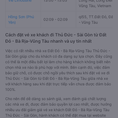
Vie Limousine
13:00 - 15:05
Long Hải, Long Điền, B
Vũng Tàu, Vietnam
Hồng Sơn (Phú
ql55, TT.Đất Đỏ, Đất Đ
02:09 - 02:09
Yên)
- Vũng Tàu
Cách đặt vé xe khách đi Thủ Đức - Sài Gòn từ Đất
Đỏ - Bà Rịa-Vũng Tàu nhanh và uy tín nhất
Việc có rất nhiều nhà xe Đất Đỏ - Bà Rịa-Vũng Tàu Thủ Đức -
Sài Gòn giúp cho du khách có đa dạng sự lựa chọn. Đây cũng
có thể là một điều bất lợi làm cho hàng khách không biết nên
chọn nhà xe nào là phù hợp với mình. Bên cạnh đó, việc đảm
bảo giữ chỗ, có được chỗ ngồi yêu thích sau khi đặt vé xe đi
Thủ Đức - Sài Gòn từ Đất Đỏ - Bà Rịa-Vũng Tàu giữa nhà xe
với khách hàng sau khi đặt trực tiếp vẫn chưa được đảm bảo
100%.
Cho nên để dễ dàng so sánh giá, xem đánh giá chất lượng
các nhà xe đi, được đảm bảo quyền lợi cao nhất, được hưởng
nhiều ưu đãi giảm giá vé xe khách Đất Đỏ - Bà Rịa-Vũng Tàu
Thủ Đức - Sài Gòn, hành khách có thể đặt mua tại website