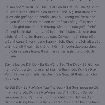
Là sản phẩm xe đi Thủ Đức - Sài Gòn từ Đất Đỏ - Bà Rịa-Vũng
Tàu limousine 9 chỗ cải tiến từ xe 16 chỗ. Nội thất được làm
lại với các ghế bọc da chuẩn Châu Âu, không chỉ êm ái cho
chuyến hành trình xa, mà còn mát mẻ và không hề bị hầm bí
như các ghế bọc da bình thường. Kèm theo các ghế có nhiều
tiện nghi hiện đại như ti-vi, tủ lạnh mini, ổ cắm usb, đèn đọc
sách, hệ thống âm thanh cao cấp. Có vách ngăn riêng biệt
giữa khoang lái và khoang hành khách. Khoảng cách giữa các
ghế ngồi rất thoải mái, không nhồi nhét. Luôn đáp ứng được
nhu cầu về sang trọng, thoải mái và tiện nghi trong việc di
chuyển.
Đây là loại xe Đất Đỏ - Bà Rịa-Vũng Tàu Thủ Đức - Sài Gòn có
hỗ trợ đón/trả tận nơi miễn phí tại nội thành Đất Đỏ - Bà Rịa-
Vũng Tàu và nội thành Thủ Đức - Sài Gòn, rất thuận tiện cho
du khách.
Xe Đất Đỏ - Bà Rịa-Vũng Tàu Thủ Đức - Sài Gòn limousine tốt
nhất: Xe từ Đất Đỏ - Bà Rịa-Vũng Tàu đi Thủ Đức - Sài Gòn
limousine được đánh giá chung có chất lượng Tốt với điểm
đánh giá trung bình từ 4.6/5 dựa trên 7172 phản hồi của hành