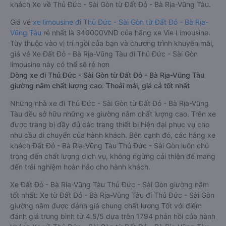
khách Xe về Thủ Đức - Sài Gòn từ Đất Đỏ - Bà Rịa-Vũng Tàu.
Giá vé
xe limousine đi Thủ Đức - Sài Gòn từ Đất Đỏ - Bà Rịa-
Vũng Tàu
rẻ nhất là 340000VND của hãng xe Vie Limousine.
Tùy thuộc vào vị trí ngồi của bạn và chương trình khuyến mãi,
giá vé Xe Đất Đỏ - Bà Rịa-Vũng Tàu đi Thủ Đức - Sài Gòn
limousine này có thể sẽ rẻ hơn
Dòng xe đi Thủ Đức - Sài Gòn từ Đất Đỏ - Bà Rịa-Vũng Tàu
giường nằm chất lượng cao: Thoải mái, giá cả tốt nhất
Những nhà xe đi Thủ Đức - Sài Gòn từ Đất Đỏ - Bà Rịa-Vũng
Tàu đều sở hữu những xe giường nằm chất lượng cao. Trên xe
được trang bị đầy đủ các trang thiết bị hiện đại phục vụ cho
nhu cầu di chuyển của hành khách. Bên cạnh đó, các hãng xe
khách Đất Đỏ - Bà Rịa-Vũng Tàu Thủ Đức - Sài Gòn luôn chú
trọng đến chất lượng dịch vụ, không ngừng cải thiện để mang
đến trải nghiệm hoàn hảo cho hành khách.
Xe Đất Đỏ - Bà Rịa-Vũng Tàu Thủ Đức - Sài Gòn giường nằm
tốt nhất: Xe từ Đất Đỏ - Bà Rịa-Vũng Tàu đi Thủ Đức - Sài Gòn
giường nằm được đánh giá chung chất lượng Tốt với điểm
đánh giá trung bình từ 4.5/5 dựa trên 1794 phản hồi của hành