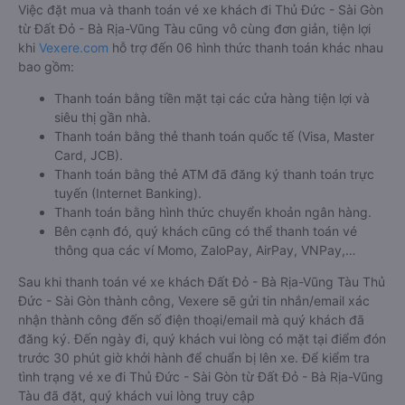
Việc đặt mua và thanh toán vé xe khách đi Thủ Đức - Sài Gòn
từ Đất Đỏ - Bà Rịa-Vũng Tàu cũng vô cùng đơn giản, tiện lợi
khi
Vexere.com
hỗ trợ đến 06 hình thức thanh toán khác nhau
bao gồm:
Thanh toán bằng tiền mặt tại các cửa hàng tiện lợi và
siêu thị gần nhà.
Thanh toán bằng thẻ thanh toán quốc tế (Visa, Master
Card, JCB).
Thanh toán bằng thẻ ATM đã đăng ký thanh toán trực
tuyến (Internet Banking).
Thanh toán bằng hình thức chuyển khoản ngân hàng.
Bên cạnh đó, quý khách cũng có thể thanh toán vé
thông qua các ví Momo, ZaloPay, AirPay, VNPay,…
Sau khi thanh toán vé xe khách Đất Đỏ - Bà Rịa-Vũng Tàu Thủ
Đức - Sài Gòn thành công, Vexere sẽ gửi tin nhắn/email xác
nhận thành công đến số điện thoại/email mà quý khách đã
đăng ký. Đến ngày đi, quý khách vui lòng có mặt tại điểm đón
trước 30 phút giờ khởi hành để chuẩn bị lên xe. Để kiểm tra
tình trạng vé xe đi Thủ Đức - Sài Gòn từ Đất Đỏ - Bà Rịa-Vũng
Tàu đã đặt, quý khách vui lòng truy cập