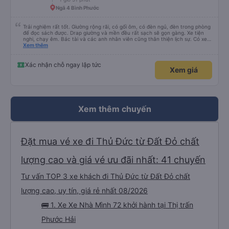
dịch vụ khác. Người lái xe rất giỏi trả khách tại căn hộ của chúng tôi. Các
nhân viên tại văn phòng có thể nói được tiếng Anh và rất thân thiện. Tôi sẽ
Ngã 4 Bình Phước
giới thiệu công ty dịch vụ vận tải này cho mọi người để có chuyến đi an
toàn.
Trải nghiệm rất tốt. Giường rộng rãi, có gối ôm, có đèn ngủ, đèn trong phòng
để đọc sách được. Drap giường và mền đều rất sạch sẽ gọn gàng. Xe tiện
nghi, chạy êm. Bác tài và các anh nhân viên cũng thân thiện lịch sự. Có xe
trung chuyển về nội thành thành phố tuy hoà rất tiện. Giá vé hợp lý. Nói
Xem thêm
chung là mình rất ưng ý, cảm ơn nhà xe.
Xác nhận chỗ ngay lập tức
Xem giá
Xem thêm chuyến
Đặt mua vé xe đi Thủ Đức từ Đất Đỏ chất
lượng cao và giá vé ưu đãi nhất: 41 chuyến
Tư vấn TOP 3 xe khách đi Thủ Đức từ Đất Đỏ chất
lượng cao, uy tín, giá rẻ nhất 08/2026
🚌 1. Xe Xe Nhà Mình 72 khởi hành tại Thị trấn
Phước Hải