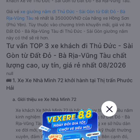
khách Xe về Thủ Đức - Sài Gòn từ Đất Đỏ - Bà Rịa-Vũng Tàu.
Giá vé
xe giường nằm đi Thủ Đức - Sài Gòn từ Đất Đỏ - Bà
Rịa-Vũng Tàu
rẻ nhất là 350000VND của hãng xe Hồng Sơn
(Phú Yên). Tùy thuộc vào chương trình khuyến mãi, giá vé Xe
Đất Đỏ - Bà Rịa-Vũng Tàu đi Thủ Đức - Sài Gòn giường nằm
này có thể sẽ rẻ hơn.
Tư vấn TOP 3 xe khách đi Thủ Đức - Sài
Gòn từ Đất Đỏ - Bà Rịa-Vũng Tàu chất
lượng cao, uy tín, giá rẻ nhất 08/2026
null
🚌 1. Xe Xe Nhà Mình 72 khởi hành tại Thị trấn Phước
Hải
a. Giới thiệu xe Xe Nhà Mình 72
Xe khách Xe Nhà Mình 72 là hãng xe uy tín, có nhiều năm
kinh nghiệm hoạt động trên tuyến đường từ Đất Đỏ - Bà
Rịa-Vũng Tàu đi Thủ Đức - Sài Gòn. Hãng xe sở hữu dàn
xe đời mới, được bảo dưỡng và kiểm tra kỹ thuật thường
xuyên, đảm bảo an toàn cho hành khách. Bên cạnh đó,