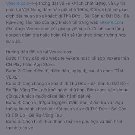
Vexere.com
- Hệ thống đặt vé xe khách chất lượng, và uy tín
nhất tại Việt Nam, đảm bảo giữ chỗ 100%. Đối với bất cứ giao
dịch đặt mua vé xe khách đi Thủ Đức - Sài Gòn từ Đất Đỏ - Bà
Rịa-Vũng Tàu nào của quý khách tại trang web
Vexere.com
đều được Vexere cam kết giải quyết sự cố. Chính sách tặng
coupon giảm giá hoặc hoàn tiền sẽ tùy theo từng trường hợp
sự việc.
Hướng dẫn đặt vé tại Vexere.com:
Bước 1: Truy cập vào website Vexere hoặc tải app Vexere trên
CH Play hoặc App Store.
Bước 2: Chọn điểm đi, điểm đến, ngày đi, sau đó chọn “TÌM
VÉ XE”.
Bước 3: Chọn hãng xe khách đi Thủ Đức - Sài Gòn từ Đất Đỏ -
Bà Rịa-Vũng Tàu, giờ khởi hành phù hợp. Bấm chọn vào khung
giờ quý khách muốn đi để tiến hành đặt vé.
Bước 4: Chọn vị trí/giường ghế, điểm đón, điểm trả và nhập
thông tin hành khách khi đặt mua vé xe đi Thủ Đức - Sài Gòn
từ Đất Đỏ - Bà Rịa-Vũng Tàu
Bước 5: Chọn hình thức thanh toán vé phù hợp và tiến hành
thanh toán vé.