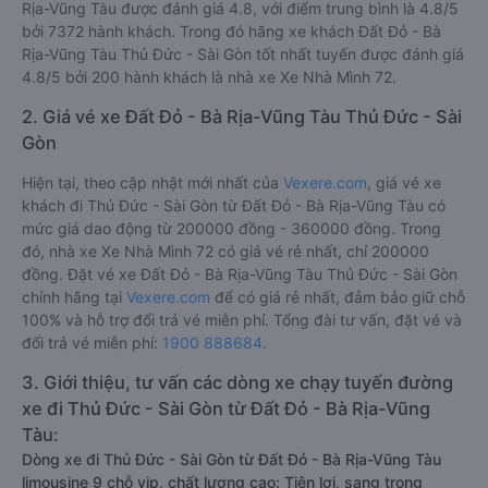
Rịa-Vũng Tàu được đánh giá 4.8, với điểm trung bình là 4.8/5
bởi 7372 hành khách. Trong đó hãng xe khách Đất Đỏ - Bà
Rịa-Vũng Tàu Thủ Đức - Sài Gòn tốt nhất tuyến được đánh giá
4.8/5 bởi 200 hành khách là nhà xe Xe Nhà Mình 72.
2. Giá vé xe Đất Đỏ - Bà Rịa-Vũng Tàu Thủ Đức - Sài
Gòn
Hiện tại, theo cập nhật mới nhất của
Vexere.com
, giá vé xe
khách đi Thủ Đức - Sài Gòn từ Đất Đỏ - Bà Rịa-Vũng Tàu có
mức giá dao động từ 200000 đồng - 360000 đồng. Trong
đó, nhà xe Xe Nhà Mình 72 có giá vé rẻ nhất, chỉ 200000
đồng. Đặt vé xe Đất Đỏ - Bà Rịa-Vũng Tàu Thủ Đức - Sài Gòn
chính hãng tại
Vexere.com
để có giá rẻ nhất, đảm bảo giữ chỗ
100% và hỗ trợ đổi trả vé miễn phí. Tổng đài tư vấn, đặt vé và
đổi trả vé miễn phí:
1900 888684
.
3. Giới thiệu, tư vấn các dòng xe chạy tuyến đường
xe đi Thủ Đức - Sài Gòn từ Đất Đỏ - Bà Rịa-Vũng
Tàu:
Dòng xe đi Thủ Đức - Sài Gòn từ Đất Đỏ - Bà Rịa-Vũng Tàu
limousine 9 chỗ vip, chất lượng cao: Tiện lợi, sang trọng