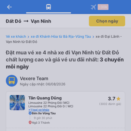
arrow_back
Tải app Vexere ngay!
Tải app Vexere
-30k
Mở app
Mở app
Nhận ưu đãi thành viên độc
-30k/ghế khi đặt vé máy bay qua
quyền
app
Đất Đỏ
Vạn Ninh
Chọn ngày
Vé xe khách
xe đi Khánh Hòa từ Bà Rịa-Vũng Tàu
xe đi Đại Lãnh -
Vạn Ninh từ Đất Đỏ
Đặt mua vé xe 4 nhà xe đi Vạn Ninh từ Đất Đỏ
chất lượng cao và giá vé ưu đãi nhất
: 3 chuyến
mỗi ngày
Vexere Team
Ngày cập nhật: 06/08/2026
Tân Quang Dũng
3.7
Limousine 22 Phòng Đôi (WC)
(3002 đánh giá)
Limousine 22 Phòng Đôi G ( WC)
+1 loại xe khác
Bến Xe Vũng Tàu
9 giờ 30 phút
Ngã 3 Thành