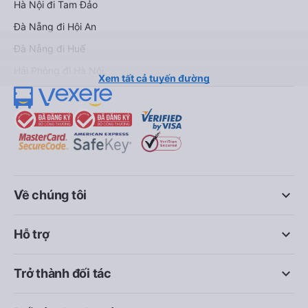
Hà Nội đi Tam Đảo
Đà Nẵng đi Hội An
Đà Nẵng đi Huế
Hải Phòng đi Hà Nội
Xem tất cả tuyến đường
keyboard_arrow_down
Về chúng tôi
keyboard_arrow_down
Hỗ trợ
keyboard_arrow_down
Trở thành đối tác