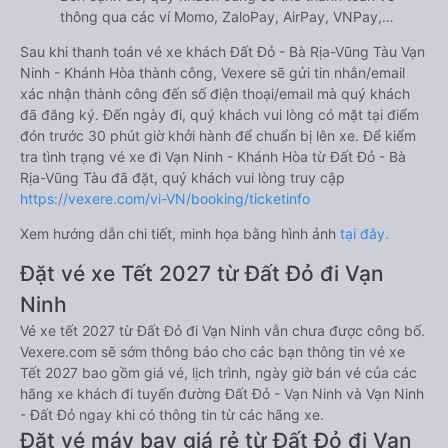
thông qua các ví Momo, ZaloPay, AirPay, VNPay,…
Sau khi thanh toán vé xe khách Đất Đỏ - Bà Rịa-Vũng Tàu Vạn
Ninh - Khánh Hòa thành công, Vexere sẽ gửi tin nhắn/email
xác nhận thành công đến số điện thoại/email mà quý khách
đã đăng ký. Đến ngày đi, quý khách vui lòng có mặt tại điểm
đón trước 30 phút giờ khởi hành để chuẩn bị lên xe. Để kiểm
tra tình trạng vé xe đi Vạn Ninh - Khánh Hòa từ Đất Đỏ - Bà
Rịa-Vũng Tàu đã đặt, quý khách vui lòng truy cập
https://vexere.com/vi-VN/booking/ticketinfo
Xem hướng dẫn chi tiết, minh họa bằng hình ảnh
tại đây.
Đặt vé xe Tết 2027 từ Đất Đỏ đi Vạn
Ninh
Vé xe tết 2027 từ Đất Đỏ đi Vạn Ninh vẫn chưa được công bố.
Vexere.com sẽ sớm thông báo cho các bạn thông tin vé xe
Tết 2027 bao gồm giá vé, lịch trình, ngày giờ bán vé của các
hãng xe khách đi tuyến đường Đất Đỏ - Vạn Ninh và Vạn Ninh
- Đất Đỏ ngay khi có thông tin từ các hãng xe.
Đặt vé máy bay giá rẻ từ Đất Đỏ đi Vạn