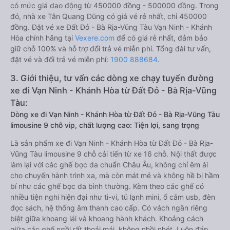
có mức giá dao động từ 450000 đồng - 500000 đồng. Trong
đó, nhà xe Tân Quang Dũng có giá vé rẻ nhất, chỉ 450000
đồng. Đặt vé xe Đất Đỏ - Bà Rịa-Vũng Tàu Vạn Ninh - Khánh
Hòa chính hãng tại
Vexere.com
để có giá rẻ nhất, đảm bảo
giữ chỗ 100% và hỗ trợ đổi trả vé miễn phí. Tổng đài tư vấn,
đặt vé và đổi trả vé miễn phí:
1900 888684
.
3. Giới thiệu, tư vấn các dòng xe chạy tuyến đường
xe đi Vạn Ninh - Khánh Hòa từ Đất Đỏ - Bà Rịa-Vũng
Tàu:
Dòng xe đi Vạn Ninh - Khánh Hòa từ Đất Đỏ - Bà Rịa-Vũng Tàu
limousine 9 chỗ vip, chất lượng cao: Tiện lợi, sang trọng
Là sản phẩm xe đi Vạn Ninh - Khánh Hòa từ Đất Đỏ - Bà Rịa-
Vũng Tàu limousine 9 chỗ cải tiến từ xe 16 chỗ. Nội thất được
làm lại với các ghế bọc da chuẩn Châu Âu, không chỉ êm ái
cho chuyến hành trình xa, mà còn mát mẻ và không hề bị hầm
bí như các ghế bọc da bình thường. Kèm theo các ghế có
nhiều tiện nghi hiện đại như ti-vi, tủ lạnh mini, ổ cắm usb, đèn
đọc sách, hệ thống âm thanh cao cấp. Có vách ngăn riêng
biệt giữa khoang lái và khoang hành khách. Khoảng cách
giữa các ghế ngồi rất thoải mái, không nhồi nhét. Luôn đáp