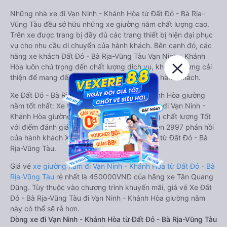
Những nhà xe đi Vạn Ninh - Khánh Hòa từ Đất Đỏ - Bà Rịa-
Vũng Tàu đều sở hữu những xe giường nằm chất lượng cao.
Trên xe được trang bị đầy đủ các trang thiết bị hiện đại phục
vụ cho nhu cầu di chuyển của hành khách. Bên cạnh đó, các
hãng xe khách Đất Đỏ - Bà Rịa-Vũng Tàu Vạn Ninh - Khánh
Hòa luôn chú trọng đến chất lượng dịch vụ, không ngừng cải
thiện để mang đến trải nghiệm hoàn hảo cho hành khách.
Xe Đất Đỏ - Bà Rịa-Vũng Tàu Vạn Ninh - Khánh Hòa giường
nằm tốt nhất: Xe từ Đất Đỏ - Bà Rịa-Vũng Tàu đi Vạn Ninh -
Khánh Hòa giường nằm được đánh giá chung chất lượng Tốt
với điểm đánh giá trung bình từ 3.7/5 dựa trên 2997 phản hồi
của hành khách Xe về Vạn Ninh - Khánh Hòa từ Đất Đỏ - Bà
Rịa-Vũng Tàu.
Giá vé
xe giường nằm đi Vạn Ninh - Khánh Hòa từ Đất Đỏ - Bà
Rịa-Vũng Tàu
rẻ nhất là 450000VND của hãng xe Tân Quang
Dũng. Tùy thuộc vào chương trình khuyến mãi, giá vé Xe Đất
Đỏ - Bà Rịa-Vũng Tàu đi Vạn Ninh - Khánh Hòa giường nằm
này có thể sẽ rẻ hơn.
Dòng xe đi Vạn Ninh - Khánh Hòa từ Đất Đỏ - Bà Rịa-Vũng Tàu