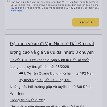
Các bạn nữ lễ tân xinh iu. Các anh, chú, bác VP ĐH vui tính, quan tâm khách,
vui vẻ, nhiệt tình. Trong chuyến đi của mình có 2 gia đình bác lớn tuổi nc khá
to, có bạn nv nhắc nhở thì 2 bác mắng lại bạn ấy. Nếu 2 bác ấy có đánh giá
xấu thì mình ngược lại nha. Bạn ấy nhắc nhở rất đúng. 2 bác nói rất to. To
Xem thêm
đến lỗi mình ngủ còn mơ được câu chuyện các bác nói với nhau xuất hiện
trong giấc mơ của mình luôn. Nên nếu bạn ấy bị phản ánh thì đừng trừ lương
bạn ấy nha. Nếu bạn ấy bị trừ thì bảo bạn ấy liên hệ sđt của mình, mình hỗ
Xem giá
trợ ạ. Số mình đuôi 666, chuyến ĐH-NT ngày 16/1. À các bạn nữ lễ tân xinh
iu còn đổi cho mình phòng đơn sang đôi xong còn note là (một mình) yêu
luôn. Nhưng phòng đôi mà nằm một thì mỗi lần xe rẽ 1 cái là ✈️ Ít đi xe khách
nhưng đủ để đánh giá 10/10.
Đặt mua vé xe đi Vạn Ninh từ Đất Đỏ chất
lượng cao và giá vé ưu đãi nhất: 3 chuyến
Tư vấn TOP 1 xe khách đi Vạn Ninh từ Đất Đỏ chất
lượng cao, uy tín, giá rẻ nhất 08/2026
🚌 1. Xe Tân Quang Dũng khởi hành tại 192 Nam
Kỳ Khởi Nghĩa (Bến Xe Vũng Tàu)
Những câu hỏi thường gặp về tuyến xe từ Đất Đỏ đi
Vạn Ninh
Thông tin tuyến đường
Giới thiệu tuyến đường xe đi Vạn Ninh từ Đất Đỏ