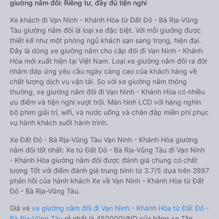
giường nằm đôi: Riêng tư, đầy đủ tiện nghi
Xe khách đi Vạn Ninh - Khánh Hòa từ Đất Đỏ - Bà Rịa-Vũng
Tàu giường nằm đôi là loại xe đặc biệt. Với mỗi giường được
thiết kế như một phòng ngủ khách sạn sang trọng, hiện đại.
Đây là dòng xe giường nằm cho cặp đôi đi Vạn Ninh - Khánh
Hòa mới xuất hiện tại Việt Nam. Loại xe giường nằm đôi ra đời
nhằm đáp ứng yêu cầu ngày càng cao của khách hàng về
chất lượng dịch vụ vận tải. So với xe giường nằm thông
thường, xe giường nằm đôi đi Vạn Ninh - Khánh Hòa có nhiều
ưu điểm và tiện nghi vượt trội. Màn hình LCD với hàng nghìn
bộ phim giải trí, wifi, và nước uống và chăn đắp miễn phí phục
vụ hành khách suốt hành trình.
Xe Đất Đỏ - Bà Rịa-Vũng Tàu Vạn Ninh - Khánh Hòa giường
nằm đôi tốt nhất: Xe từ Đất Đỏ - Bà Rịa-Vũng Tàu đi Vạn Ninh
- Khánh Hòa giường nằm đôi được đánh giá chung có chất
lượng Tốt với điểm đánh giá trung bình từ 3.7/5 dựa trên 2997
phản hồi của hành khách Xe về Vạn Ninh - Khánh Hòa từ Đất
Đỏ - Bà Rịa-Vũng Tàu.
Giá vé
xe giường nằm đôi đi Vạn Ninh - Khánh Hòa từ Đất Đỏ -
Bà Rịa-Vũng Tàu
rẻ nhất là 450000VND của hãng xe Tân