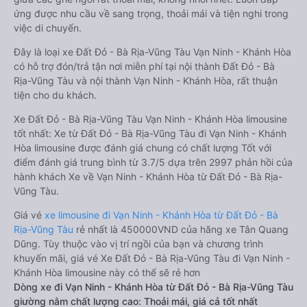
ứng được nhu cầu về sang trọng, thoải mái và tiện nghi trong
việc di chuyển.
Đây là loại xe Đất Đỏ - Bà Rịa-Vũng Tàu Vạn Ninh - Khánh Hòa
có hỗ trợ đón/trả tận nơi miễn phí tại nội thành Đất Đỏ - Bà
Rịa-Vũng Tàu và nội thành Vạn Ninh - Khánh Hòa, rất thuận
tiện cho du khách.
Xe Đất Đỏ - Bà Rịa-Vũng Tàu Vạn Ninh - Khánh Hòa limousine
tốt nhất: Xe từ Đất Đỏ - Bà Rịa-Vũng Tàu đi Vạn Ninh - Khánh
Hòa limousine được đánh giá chung có chất lượng Tốt với
điểm đánh giá trung bình từ 3.7/5 dựa trên 2997 phản hồi của
hành khách Xe về Vạn Ninh - Khánh Hòa từ Đất Đỏ - Bà Rịa-
Vũng Tàu.
Giá vé
xe limousine đi Vạn Ninh - Khánh Hòa từ Đất Đỏ - Bà
Rịa-Vũng Tàu
rẻ nhất là 450000VND của hãng xe Tân Quang
Dũng. Tùy thuộc vào vị trí ngồi của bạn và chương trình
khuyến mãi, giá vé Xe Đất Đỏ - Bà Rịa-Vũng Tàu đi Vạn Ninh -
Khánh Hòa limousine này có thể sẽ rẻ hơn
Dòng xe đi Vạn Ninh - Khánh Hòa từ Đất Đỏ - Bà Rịa-Vũng Tàu
giường nằm chất lượng cao: Thoải mái, giá cả tốt nhất