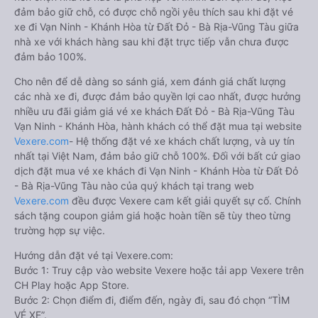
đảm bảo giữ chỗ, có được chỗ ngồi yêu thích sau khi đặt vé
xe đi Vạn Ninh - Khánh Hòa từ Đất Đỏ - Bà Rịa-Vũng Tàu giữa
nhà xe với khách hàng sau khi đặt trực tiếp vẫn chưa được
đảm bảo 100%.
Cho nên để dễ dàng so sánh giá, xem đánh giá chất lượng
các nhà xe đi, được đảm bảo quyền lợi cao nhất, được hưởng
nhiều ưu đãi giảm giá vé xe khách Đất Đỏ - Bà Rịa-Vũng Tàu
Vạn Ninh - Khánh Hòa, hành khách có thể đặt mua tại website
Vexere.com
- Hệ thống đặt vé xe khách chất lượng, và uy tín
nhất tại Việt Nam, đảm bảo giữ chỗ 100%. Đối với bất cứ giao
dịch đặt mua vé xe khách đi Vạn Ninh - Khánh Hòa từ Đất Đỏ
- Bà Rịa-Vũng Tàu nào của quý khách tại trang web
Vexere.com
đều được Vexere cam kết giải quyết sự cố. Chính
sách tặng coupon giảm giá hoặc hoàn tiền sẽ tùy theo từng
trường hợp sự việc.
Hướng dẫn đặt vé tại Vexere.com:
Bước 1: Truy cập vào website Vexere hoặc tải app Vexere trên
CH Play hoặc App Store.
Bước 2: Chọn điểm đi, điểm đến, ngày đi, sau đó chọn “TÌM
VÉ XE”.