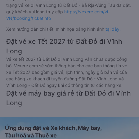
trạng vé xe đi Vĩnh Long từ Đất Đỏ - Bà Rịa-Vũng Tàu đã đặt,
quý khách vui lòng truy cập
https://vexere.com/vi-
VN/booking/ticketinfo
Xem hướng dẫn chi tiết, minh họa bằng hình ảnh
tại đây.
Đặt vé xe Tết 2027 từ Đất Đỏ đi Vĩnh
Long
Vé xe tết 2027 từ Đất Đỏ đi Vĩnh Long vẫn chưa được công
bố. Vexere.com sẽ sớm thông báo cho các bạn thông tin vé
xe Tết 2027 bao gồm giá vé, lịch trình, ngày giờ bán vé của
các hãng xe khách đi tuyến đường Đất Đỏ - Vĩnh Long và
Vĩnh Long - Đất Đỏ ngay khi có thông tin từ các hãng xe.
Đặt vé máy bay giá rẻ từ Đất Đỏ đi Vĩnh
Long
Ứng dụng đặt vé Xe khách, Máy bay,
Tàu hoả và Thuê xe