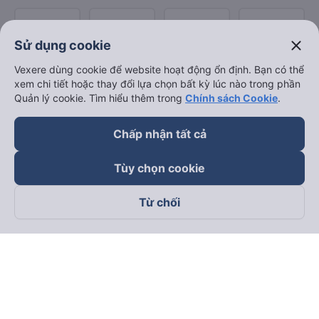
close
Sử dụng cookie
Vexere dùng cookie để website hoạt động ổn định. Bạn có thể
xem chi tiết hoặc thay đổi lựa chọn bất kỳ lúc nào trong phần
Quản lý cookie. Tìm hiểu thêm trong
Chính sách Cookie
.
Chấp nhận tất cả
Tùy chọn cookie
Từ chối
Theo dõi chúng tôi trên
Facebook
Tiktok
Youtube
Công ty TNHH Thương Mại Dịch Vụ Vexere
Địa chỉ đăng ký kinh doanh: 8C Chữ Đồng Tử, Phường Tân