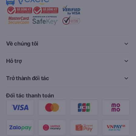
keyboard_arrow_down
Về chúng tôi
keyboard_arrow_down
Hỗ trợ
keyboard_arrow_down
Trở thành đối tác
Đối tác thanh toán