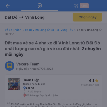
arrow_back
Tải app Vexere ngay!
Tải app Vexere
-30k
Mở app
Mở app
Nhận ưu đãi thành viên độc
-30k/ghế khi đặt vé máy bay qua
quyền
app
Đất Đỏ
Vĩnh Long
Chọn ngày
Vé xe khách
xe đi Vĩnh Long từ Bà Rịa-Vũng Tàu
xe đi Vĩnh Long từ
Đất Đỏ
Đặt mua vé xe 4 nhà xe đi Vĩnh Long từ Đất Đỏ
chất lượng cao và giá vé ưu đãi nhất
: 2 chuyến
mỗi ngày
Vexere Team
Ngày cập nhật: 07/08/2026
Tuấn Hiệp
4.1
Giường nằm 40 chỗ
(1659 đánh giá)
Lộc An
7 giờ 10 phút
Vĩnh Long - Dọc Quốc Lộ 1A
Tôi đi Chuyến xe từ Long Thành đến Cần Thơ, khởi hành đúng giờ, hành trình