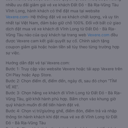
nhiều ưu đãi giảm giá vé xe khách Đất Đỏ - Bà Rịa-Vũng Tàu
Vĩnh Long, hành khách có thể đặt mua tại website
Vexere.com
- Hệ thống đặt vé xe khách chất lượng, và uy tín
nhất tại Việt Nam, đảm bảo giữ chỗ 100%. Đối với bất cứ giao
dịch đặt mua vé xe khách đi Vĩnh Long từ Đất Đỏ - Bà Rịa-
Vũng Tàu nào của quý khách tại trang web
Vexere.com
đều
được Vexere cam kết giải quyết sự cố. Chính sách tặng
coupon giảm giá hoặc hoàn tiền sẽ tùy theo từng trường hợp
sự việc.
Hướng dẫn đặt vé tại Vexere.com:
Bước 1: Truy cập vào website Vexere hoặc tải app Vexere trên
CH Play hoặc App Store.
Bước 2: Chọn điểm đi, điểm đến, ngày đi, sau đó chọn “TÌM
VÉ XE”.
Bước 3: Chọn hãng xe khách đi Vĩnh Long từ Đất Đỏ - Bà Rịa-
Vũng Tàu, giờ khởi hành phù hợp. Bấm chọn vào khung giờ
quý khách muốn đi để tiến hành đặt vé.
Bước 4: Chọn vị trí/giường ghế, điểm đón, điểm trả và nhập
thông tin hành khách khi đặt mua vé xe đi Vĩnh Long từ Đất
Đỏ - Bà Rịa-Vũng Tàu