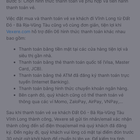
Bước 5: Chọn hình thức thanh toán vé phù hợp và tiến hành
thanh toán vé.
Việc đặt mua và thanh toán vé xe khách đi Vĩnh Long từ Đất
Đỏ - Bà Rịa-Vũng Tàu cũng vô cùng đơn giản, tiện lợi khi
Vexere.com
hỗ trợ đến 06 hình thức thanh toán khác nhau
bao gồm:
Thanh toán bằng tiền mặt tại các cửa hàng tiện lợi và
siêu thị gần nhà.
Thanh toán bằng thẻ thanh toán quốc tế (Visa, Master
Card, JCB).
Thanh toán bằng thẻ ATM đã đăng ký thanh toán trực
tuyến (Internet Banking).
Thanh toán bằng hình thức chuyển khoản ngân hàng.
Bên cạnh đó, quý khách cũng có thể thanh toán vé
thông qua các ví Momo, ZaloPay, AirPay, VNPay,…
Sau khi thanh toán vé xe khách Đất Đỏ - Bà Rịa-Vũng Tàu
Vĩnh Long thành công, Vexere sẽ gửi tin nhắn/email xác nhận
thành công đến số điện thoại/email mà quý khách đã đăng
ký. Đến ngày đi, quý khách vui lòng có mặt tại điểm đón trước
30 phút giờ khởi hành để chuẩn bị lên xe. Để kiểm tra tình