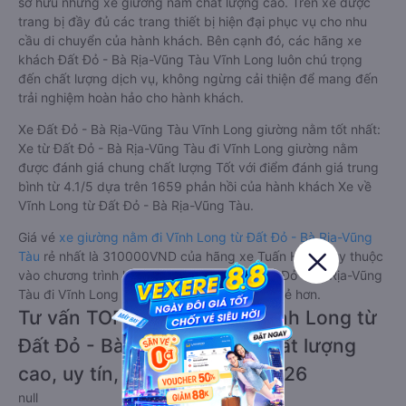
sở hữu những xe giường nằm chất lượng cao. Trên xe được
trang bị đầy đủ các trang thiết bị hiện đại phục vụ cho nhu
cầu di chuyển của hành khách. Bên cạnh đó, các hãng xe
khách Đất Đỏ - Bà Rịa-Vũng Tàu Vĩnh Long luôn chú trọng
đến chất lượng dịch vụ, không ngừng cải thiện để mang đến
trải nghiệm hoàn hảo cho hành khách.
Xe Đất Đỏ - Bà Rịa-Vũng Tàu Vĩnh Long giường nằm tốt nhất:
Xe từ Đất Đỏ - Bà Rịa-Vũng Tàu đi Vĩnh Long giường nằm
được đánh giá chung chất lượng Tốt với điểm đánh giá trung
bình từ 4.1/5 dựa trên 1659 phản hồi của hành khách Xe về
Vĩnh Long từ Đất Đỏ - Bà Rịa-Vũng Tàu.
Giá vé
xe giường nằm đi Vĩnh Long từ Đất Đỏ - Bà Rịa-Vũng
Tàu
rẻ nhất là 310000VND của hãng xe Tuấn Hiệp. Tùy thuộc
vào chương trình khuyến mãi, giá vé Xe Đất Đỏ - Bà Rịa-Vũng
Tàu đi Vĩnh Long giường nằm này có thể sẽ rẻ hơn.
Tư vấn TOP 1 xe khách đi Vĩnh Long từ
Đất Đỏ - Bà Rịa-Vũng Tàu chất lượng
cao, uy tín, giá rẻ nhất 08/2026
null