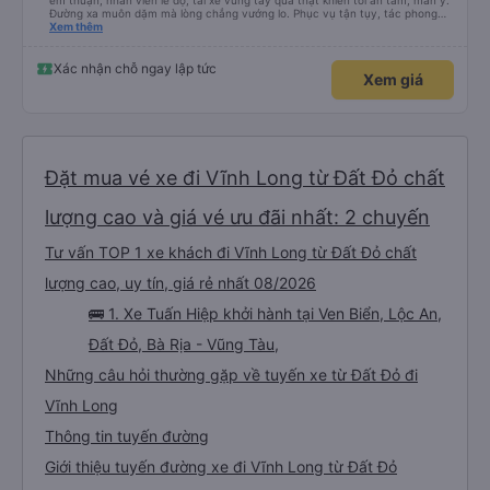
êm thuận, nhân viên lễ độ, tài xế vững tay quả thật khiến tôi an tâm, mãn ý.
Đường xa muôn dặm mà lòng chẳng vướng lo. Phục vụ tận tụy, tác phong
nghiêm cẩn, hiếm thấy giữa thời buổi kim tiền vội vã. Xã hội loạn đạo. Xin gửi
Xem thêm
lời tán dương chân thành, kính chúc nhà xe ngày một hưng thịnh, vạn lộ bình
an.”
Xác nhận chỗ ngay lập tức
Xem giá
Đặt mua vé xe đi Vĩnh Long từ Đất Đỏ chất
lượng cao và giá vé ưu đãi nhất: 2 chuyến
Tư vấn TOP 1 xe khách đi Vĩnh Long từ Đất Đỏ chất
lượng cao, uy tín, giá rẻ nhất 08/2026
🚌 1. Xe Tuấn Hiệp khởi hành tại Ven Biển, Lộc An,
Đất Đỏ, Bà Rịa - Vũng Tàu,
Những câu hỏi thường gặp về tuyến xe từ Đất Đỏ đi
Vĩnh Long
Thông tin tuyến đường
Giới thiệu tuyến đường xe đi Vĩnh Long từ Đất Đỏ