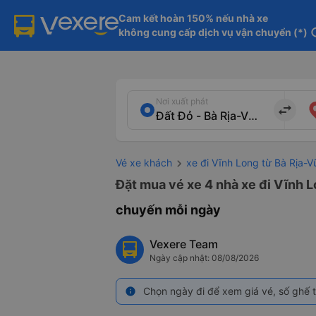
Cam kết hoàn 150% nếu nhà xe

không cung cấp dịch vụ vận chuyển (*)
in
Nơi xuất phát
import_export
Vé xe khách
xe đi Vĩnh Long từ Bà Rịa-
Đặt mua vé xe 4 nhà xe đi Vĩnh L
chuyến mỗi ngày
Vexere Team
Ngày cập nhật: 08/08/2026
Chọn ngày đi để xem giá vé, số ghế t
info