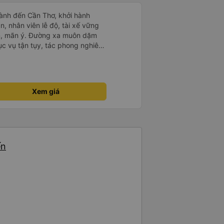
ành đến Cần Thơ, khởi hành
n, nhân viên lễ độ, tài xế vững
ục vụ tận tụy, tác phong nghiêm
 kim tiền vội vã. Xã hội loạn đạo.
thành, kính chúc nhà xe ngày một
Xem giá
ến