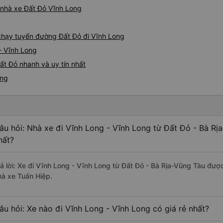
á nhà xe Đất Đỏ Vĩnh Long
 chạy tuyến đường Đất Đỏ đi Vĩnh Long
- Vĩnh Long
ất Đỏ nhanh và uy tín nhất
ong
âu hỏi: Nhà xe đi Vĩnh Long - Vĩnh Long từ Đất Đỏ - Bà Rị
hất?
rả lời: Xe đi Vĩnh Long - Vĩnh Long từ Đất Đỏ - Bà Rịa-Vũng Tàu đượ
hà xe Tuấn Hiệp.
âu hỏi: Xe nào đi Vĩnh Long - Vĩnh Long có giá rẻ nhất?