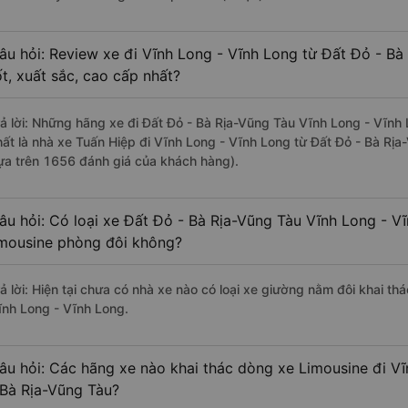
âu hỏi: Review xe đi Vĩnh Long - Vĩnh Long từ Đất Đỏ - Bà
ốt, xuất sắc, cao cấp nhất?
rả lời: Những hãng xe đi Đất Đỏ - Bà Rịa-Vũng Tàu Vĩnh Long - Vĩnh 
hất là nhà xe Tuấn Hiệp đi Vĩnh Long - Vĩnh Long từ Đất Đỏ - Bà Rịa
ựa trên 1656 đánh giá của khách hàng).
âu hỏi: Có loại xe Đất Đỏ - Bà Rịa-Vũng Tàu Vĩnh Long - V
imousine phòng đôi không?
rả lời: Hiện tại chưa có nhà xe nào có loại xe giường nằm đôi khai th
ĩnh Long - Vĩnh Long.
âu hỏi: Các hãng xe nào khai thác dòng xe Limousine đi V
 Bà Rịa-Vũng Tàu?