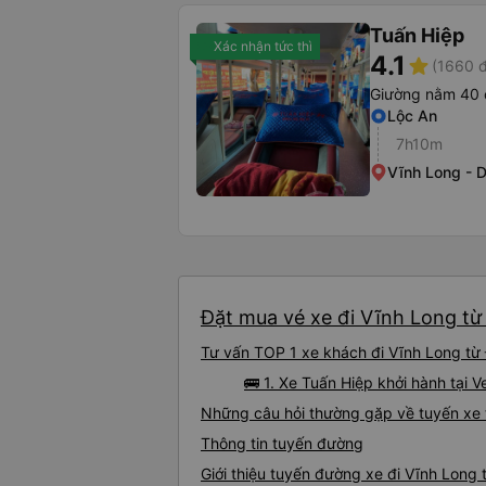
Tuấn Hiệp
Xác nhận tức thì
4.1
star
(1660 đ
Giường nằm 40 
Lộc An
7h10m
Vĩnh Long - 
Đặt mua vé xe đi Vĩnh Long từ 
Tư vấn TOP 1 xe khách đi Vĩnh Long từ Đ
🚌 1. Xe Tuấn Hiệp khởi hành tại V
Những câu hỏi thường gặp về tuyến xe 
Thông tin tuyến đường
Giới thiệu tuyến đường xe đi Vĩnh Long 