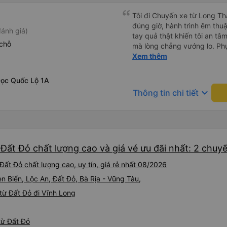
Tôi đi Chuyến xe từ Long Th
đúng giờ, hành trình êm thuậ
ánh giá)
tay quả thật khiến tôi an tâm, mãn ý. Đường xa muôn dặm
chỗ
mà lòng chẳng vướng lo. Ph
cẩn, hiếm thấy giữa thời buổi
Xem thêm
Xin gửi lời tán dương chân 
hưng thịnh, vạn lộ bình an.”
Dọc Quốc Lộ 1A
keyboard_arrow_down
Thông tin chi tiết
Đất Đỏ chất lượng cao và giá vé ưu đãi nhất: 2 chuy
ất Đỏ chất lượng cao, uy tín, giá rẻ nhất 08/2026
en Biển, Lộc An, Đất Đỏ, Bà Rịa - Vũng Tàu,
từ Đất Đỏ đi Vĩnh Long
từ Đất Đỏ