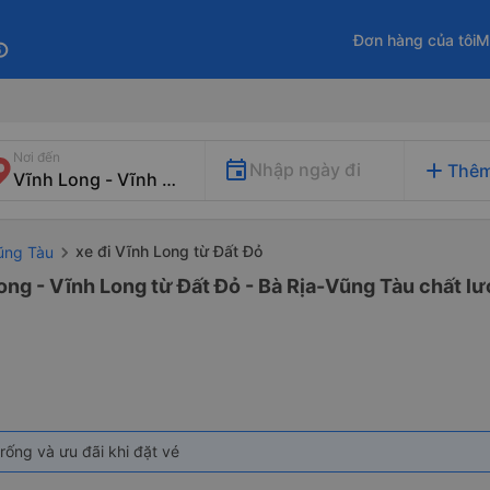
Đơn hàng của tôi
M
fo
Nơi đến
add
Nhập ngày đi
Thêm
xe đi Vĩnh Long từ Đất Đỏ
Vũng Tàu
ong - Vĩnh Long từ Đất Đỏ - Bà Rịa-Vũng Tàu chất lư
rống và ưu đãi khi đặt vé