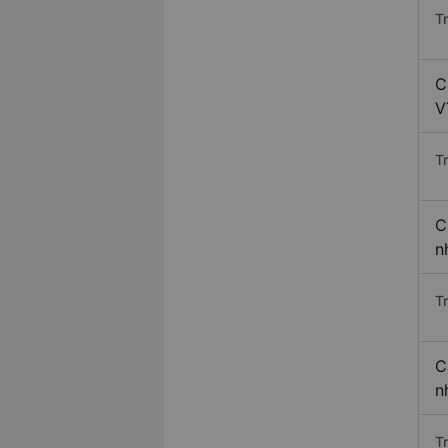
T
C
V
T
C
n
T
C
n
T