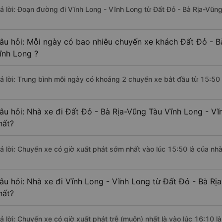
rả lời: Đoạn đường đi Vĩnh Long - Vĩnh Long từ Đất Đỏ - Bà Rịa-Vũn
âu hỏi: Mỗi ngày có bao nhiêu chuyến xe khách Đất Đỏ - B
ĩnh Long ?
rả lời: Trung bình mỗi ngày có khoảng 2 chuyến xe bắt đầu từ 15:50
âu hỏi: Nhà xe đi Đất Đỏ - Bà Rịa-Vũng Tàu Vĩnh Long - V
hất?
rả lời: Chuyến xe có giờ xuất phát sớm nhất vào lúc 15:50 là của nh
âu hỏi: Nhà xe đi Vĩnh Long - Vĩnh Long từ Đất Đỏ - Bà Rị
hất?
rả lời: Chuyến xe có giờ xuất phát trễ (muộn) nhất là vào lúc 16:10 l