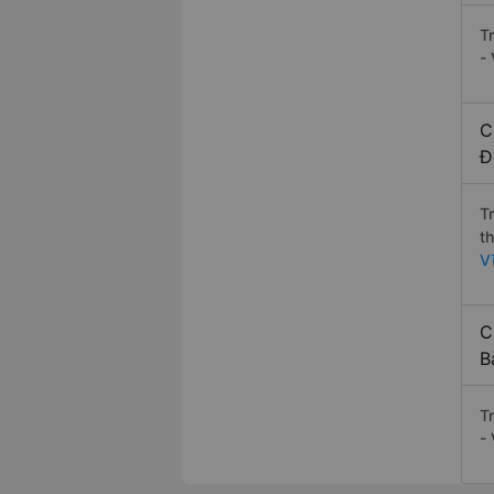
T
-
C
Đ
T
t
V
C
B
T
-