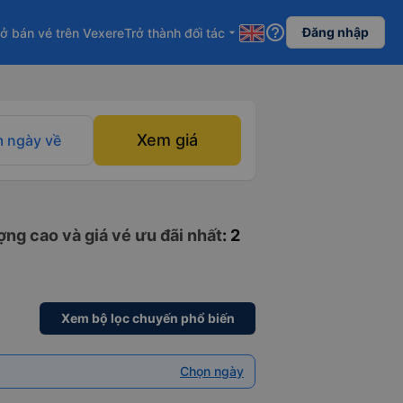
help_outline
Đăng nhập
ở bán vé trên Vexere
Trở thành đối tác
arrow_drop_down
Xem giá
 ngày về
ợng cao và giá vé ưu đãi nhất
: 2
Xem bộ lọc chuyến phổ biến
Chọn ngày