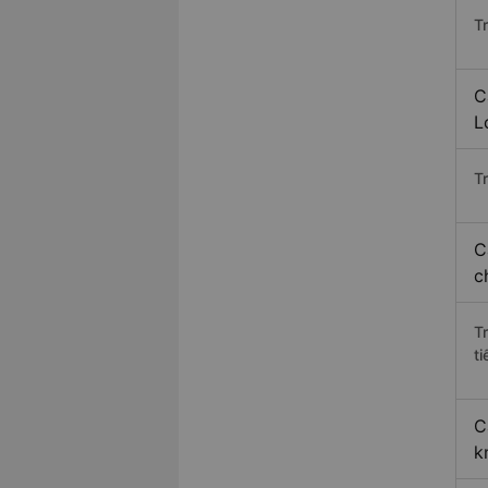
T
C
L
Tr
C
c
T
ti
C
k