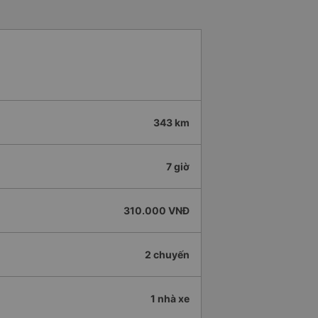
343 km
7 giờ
310.000 VNĐ
2 chuyến
1 nhà xe