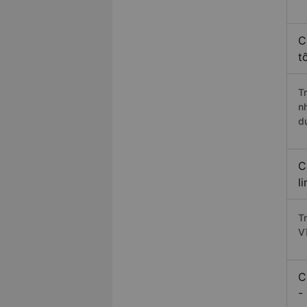
C
t
T
n
d
C
l
T
V
C
-