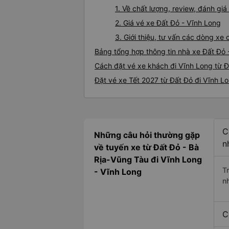
1. Về chất lượng, review, đánh gi
2. Giá vé xe Đất Đỏ - Vĩnh Long
3. Giới thiệu, tư vấn các dòng xe
Bảng tổng hợp thông tin nhà xe Đất Đỏ 
Cách đặt vé xe khách đi Vĩnh Long từ Đ
Đặt vé xe Tết 2027 từ Đất Đỏ đi Vĩnh L
C
Những câu hỏi thường gặp
n
về tuyến xe từ Đất Đỏ - Bà
Rịa-Vũng Tàu đi Vĩnh Long
T
- Vĩnh Long
n
C