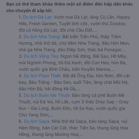
Bạn có thể tham khảo thêm một số điểm đến hấp dẫn khác
cho chuyến đi sắp tới:
1.
Du lịch Đà Lạt:
Vườn hoa Đà Lạt, làng Cù Lần, Happy
Hills, Fresh Garden, Tuyệt tình cốc, vườn thú Zoodoo,
đồi cỏ hồng Đà Lạt, đồi chè Cầu Đất,...
2.
Du lịch Nha Trang:
Bãi biển Trần Phú, tháp Trầm
Hương, nhà thờ đá, chợ đêm Nha Trang, đảo Hòn Mun,
nhà ga Nha Trang, đảo Điệp Sơn, thác bà Ponagar,...
3.
Du lịch Vũng Tàu:
Ngọn hải đăng, Bãi Sau, Hồ Mây,
mũi Nghinh Phong, hồ Đá Xanh, đồi Con Heo, hòn Bà,
vườn quốc gia Bình Châu, bến thuyền Marina,...
4.
Du lịch Phan Thiết:
Bãi đá Ông Địa, hòn Rơm, đồi cát
bay, Bàu Trắng - Bàu Sen, suối Tiên, làng chài Mũi Né,
đảo Hòn Bà, hải đăng Kê Gà,...
5.
Du lịch Buôn Ma Thuột:
Bảo tàng cà phê Buôn Mê
Thuột, núi Đá Voi, hồ Lắk, cụm 3 thác Dray Sap – Dray
Nur – Gia Long, Buôn Đôn, hồ Ea Kao, vườn quốc gia
Chư Yang Shin,...
6.
Du lịch Sapa:
Nhà thờ đá Sapa, bảo tàng Sapa, núi
Hàm Rồng, bản Cát Cát, thác Tiên Sa, thung lũng Hoa
Hồng, thung lũng Mường Hoa,...