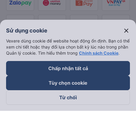
close
Sử dụng cookie
Vexere dùng cookie để website hoạt động ổn định. Bạn có thể
xem chi tiết hoặc thay đổi lựa chọn bất kỳ lúc nào trong phần
Quản lý cookie. Tìm hiểu thêm trong
Chính sách Cookie
.
Chấp nhận tất cả
Tùy chọn cookie
Từ chối
Theo dõi chúng tôi trên
Facebook
Tiktok
Youtube
Công ty TNHH Thương Mại Dịch Vụ Vexere