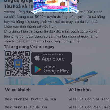
Ứng dụng đặt vé Xe khách, Máy bay,
Tàu hoả và Thuê xe
Vexere - ứng dụng đặt vé đa phương tiện với hơn 3000+ nhà
xe chất lượng cao, 5000+ tuyến đường toàn quốc, tất cả hãng
bay và hãng tàu cùng dịch vụ thuê xe máy, xe du lịch phủ
khắp các tỉnh thành tại Việt Nam.
Ứng dụng hiển thị thông tin đầy đủ, minh bạch cùng vô vàn
tiện ích giúp người dùng so sánh và lựa chọn phương án di
chuyển tiết kiệm, nhanh chóng và phù hợp nhất.
Tải ứng dụng Vexere ngay
Vé xe khách
Vé tàu hỏa
Xe đi Buôn Mê Thuột từ Sài Gòn
Vé tàu Sài Gòn Nha Trang
Xe đi Vũng Tàu từ Sài Gòn
Vé tàu Sài Gòn Phan Thiết