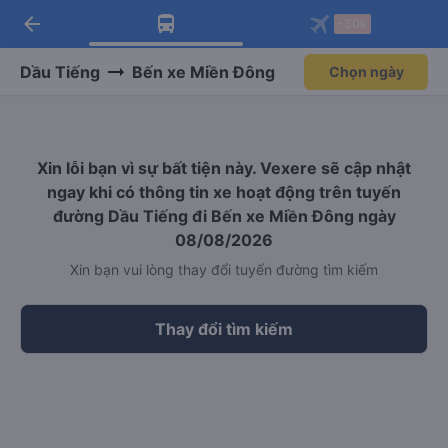
arrow_back
Tải app Vexere ngay!
Tải app Vexere
-30k
Mở app
Mở app
Nhận ưu đãi thành viên độc
-30k/ghế khi đặt vé máy bay qua
quyền
app
Dầu Tiếng
Bến xe Miền Đông
Chọn ngày
Xin lỗi bạn vì sự bất tiện này. Vexere sẽ cập nhật
ngay khi có thông tin xe hoạt động trên tuyến
đường Dầu Tiếng đi Bến xe Miền Đông ngày
08/08/2026
Xin bạn vui lòng thay đổi tuyến đường tìm kiếm
Thay đổi tìm kiếm