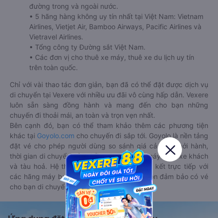
đường trong và ngoài nước.
• 5 hãng hàng không uy tín nhất tại Việt Nam: Vietnam
Airlines, Vietjet Air, Bamboo Airways, Pacific Airlines và
Vietravel Airlines.
• Tổng công ty Đường sắt Việt Nam.
• Các đơn vị cho thuê xe máy, thuê xe du lịch uy tín
trên toàn quốc.
Chỉ với vài thao tác đơn giản, bạn đã có thể đặt được dịch vụ
di chuyển tại Vexere với nhiều ưu đãi vô cùng hấp dẫn. Vexere
luôn sẵn sàng đồng hành và mang đến cho bạn những
chuyến đi thoải mái, an toàn và trọn vẹn nhất.
Bên cạnh đó, bạn có thể tham khảo thêm các phương tiện
khác tại
Goyolo.com
cho chuyến đi sắp tới. Goyolo là nền tảng
đặt vé cho phép người dùng so sánh giá cả, giờ khởi hành,
thời gian di chuyển của nhiều phương tiện máy bay, xe khách
và tàu hoả. Hệ thống của Goyolo được liên kết trực tiếp với
các hãng máy bay, xe khách và tàu hoả, luôn đảm bảo có vé
cho bạn di chuyển.