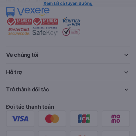
Xem tất cả tuyến đường
keyboard_arrow_down
Về chúng tôi
keyboard_arrow_down
Hỗ trợ
keyboard_arrow_down
Trở thành đối tác
Đối tác thanh toán