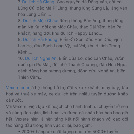
7.
Du lịch Hà Giang:
Cao nguyên đá Đồng Văn, cột cờ
Lũng Cú, đèo Mã Pí Lèng, thung lũng Sủng Là, làng văn
hóa Lũng Cẩm,...
8.
Du lịch Mộc Châu:
Rừng thông Bản Áng, thung lũng
mận Nà Ka, đồi chè Mộc Châu, thác Dải Yếm, bản Pa
Phách, hang dơi, khu du lịch Happy Land,...
9.
Du lịch Hải Phòng:
Biển Đồ Sơn, đảo Hòn Dấu, vịnh
Lan Hạ, đảo Bạch Long Vỹ, núi Voi, khu di tích Tràng
Kênh,...
10.
Du lịch Nghệ An:
Biển Cửa Lò, đảo Lan Châu, vườn
quốc gia Pù Mát, đồi chè Thanh Chương, đảo Hòn Ngư,
cánh đồng hoa hướng dương, đồng cừu Nghệ An, biển
Thiên Cầm,...
Vexere.com
là hệ thống hỗ trợ đặt vé xe khách, máy bay, tàu
hoả và thuê xe máy, xe du lịch trên nhiều tuyến đường khắp
cả nước.
Với Vexere, việc lập kế hoạch cho hành trình di chuyển trở nên
vô cùng đơn giản, linh hoạt và được cá nhân hóa hơn bao giờ
hết. Vexere hiện là nền tảng kết nối hành khách với các đối
tác hàng đầu trong lĩnh vực đi lại, bao gồm:
• 2000+ hãng xe chất lượng cao trên 5000+ tuyến