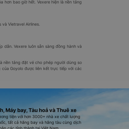
óa hơn bao giờ hết. Vexere hiện là nền tảng
 và Vietravel Airlines.
hấp dẫn. Vexere luôn sẵn sàng đồng hành và
 là nền tảng đặt vé cho phép người dùng so
 của Goyolo được liên kết trực tiếp với các
h, Máy bay, Tàu hoả và Thuê xe
ương tiện với hơn 3000+ nhà xe chất lượng
ốc, tất cả hãng bay và hãng tàu cùng dịch
hắp các tỉnh thành tại Việt Nam.