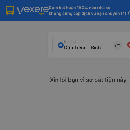
Cam kết hoàn 150% nếu nhà xe

không cung cấp dịch vụ vận chuyển (*)
in
Nơi xuất phát
import_export
Xin lỗi bạn vì sự bất tiện này