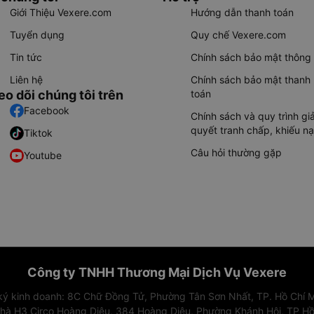
Giới Thiệu Vexere.com
Hướng dẫn thanh toán
Tuyển dụng
Quy chế Vexere.com
Tin tức
Chính sách bảo mật thông 
Liên hệ
Chính sách bảo mật thanh
eo dõi chúng tôi trên
toán
Facebook
Chính sách và quy trình giả
quyết tranh chấp, khiếu nạ
Tiktok
Câu hỏi thường gặp
Youtube
Công ty TNHH Thương Mại Dịch Vụ Vexere
 ký kinh doanh: 8C Chữ Đồng Tử, Phường Tân Sơn Nhất, TP. Hồ Chí M
nhà H3 Circo Hoàng Diệu, 384 Hoàng Diệu, Phường Khánh Hội, TP Hồ