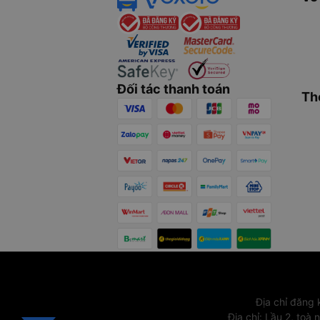
Đối tác thanh toán
Th
Địa chỉ đăng
Địa chỉ
:
Lầu 2, toà 