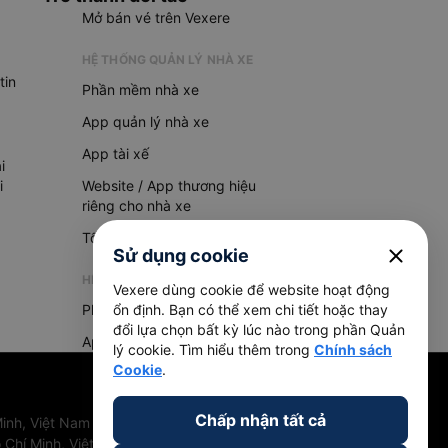
Mở bán vé trên Vexere
HỆ THỐNG QUẢN LÝ NHÀ XE
tin
Phần mềm nhà xe
App quản lý nhà xe
App tài xế
i
i
Website / App thương hiệu
riêng cho nhà xe
Tổng đài AI
close
Sử dụng cookie
HỆ THỐNG QUẢN LÝ HÀNG HOÁ
Vexere dùng cookie để website hoạt động
Phần mềm quản lý hàng hoá
ổn định. Bạn có thể xem chi tiết hoặc thay
đổi lựa chọn bất kỳ lúc nào trong phần Quản
App quản lý hàng hoá
lý cookie. Tìm hiểu thêm trong
Chính sách
Cookie
.
Chấp nhận tất cả
inh, Việt Nam
 Chí Minh, Việt Nam