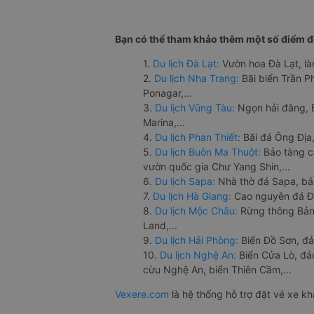
Bạn có thể tham khảo thêm một số điểm đế
1.
Du lịch Đà Lạt:
Vườn hoa Đà Lạt, là
2.
Du lịch Nha Trang:
Bãi biển Trần 
Ponagar,...
3.
Du lịch Vũng Tàu:
Ngọn hải đăng, 
Marina,...
4.
Du lịch Phan Thiết:
Bãi đá Ông Địa,
5.
Du lịch Buôn Ma Thuột:
Bảo tàng c
vườn quốc gia Chư Yang Shin,...
6.
Du lịch Sapa:
Nhà thờ đá Sapa, bả
7.
Du lịch Hà Giang:
Cao nguyên đá Đồ
8.
Du lịch Mộc Châu:
Rừng thông Bản 
Land,...
9.
Du lịch Hải Phòng:
Biển Đồ Sơn, đả
10.
Du lịch Nghệ An:
Biển Cửa Lò, đ
cừu Nghệ An, biển Thiên Cầm,...
Vexere.com
là hệ thống hỗ trợ đặt vé xe k