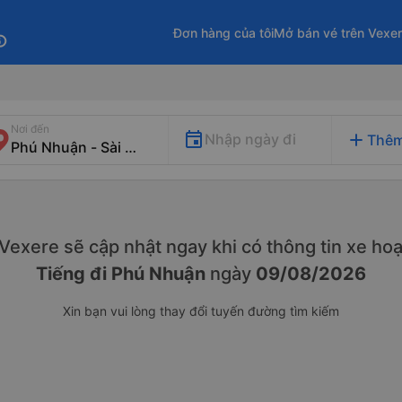
Đơn hàng của tôi
Mở bán vé trên Vexe
fo
Nơi đến
add
Nhập ngày đi
Thêm
. Vexere sẽ cập nhật ngay khi có thông tin xe
hoạ
Tiếng đi Phú Nhuận
ngày
09/08/2026
Xin bạn vui lòng thay đổi tuyến đường tìm kiếm