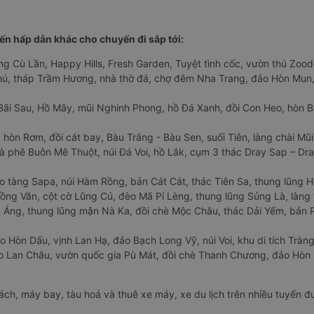
n hấp dẫn khác cho chuyến đi sắp tới:
ng Cù Lần, Happy Hills, Fresh Garden, Tuyệt tình cốc, vườn thú Zoodo
Phú, tháp Trầm Hương, nhà thờ đá, chợ đêm Nha Trang, đảo Hòn Mun,
Bãi Sau, Hồ Mây, mũi Nghinh Phong, hồ Đá Xanh, đồi Con Heo, hòn B
 hòn Rơm, đồi cát bay, Bàu Trắng - Bàu Sen, suối Tiên, làng chài Mũi
à phê Buôn Mê Thuột, núi Đá Voi, hồ Lắk, cụm 3 thác Dray Sap – Dra
o tàng Sapa, núi Hàm Rồng, bản Cát Cát, thác Tiên Sa, thung lũng 
ng Văn, cột cờ Lũng Cú, đèo Mã Pí Lèng, thung lũng Sủng Là, làng 
Áng, thung lũng mận Nà Ka, đồi chè Mộc Châu, thác Dải Yếm, bản P
o Hòn Dấu, vịnh Lan Hạ, đảo Bạch Long Vỹ, núi Voi, khu di tích Tràng
ảo Lan Châu, vườn quốc gia Pù Mát, đồi chè Thanh Chương, đảo Hò
hách, máy bay, tàu hoả và thuê xe máy, xe du lịch trên nhiều tuyến 