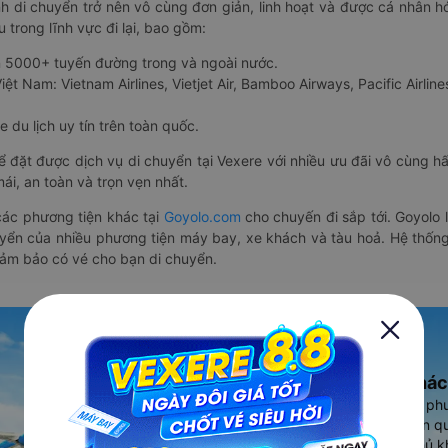
nh di chuyển trở nên vô cùng đơn giản, linh hoạt và được cá nhân h
 trong lĩnh vực đi lại, bao gồm:
n 5000+ tuyến đường trong và ngoài nước.
ệt Nam: Vietnam Airlines, Vietjet Air, Bamboo Airways, Pacific Airlines
 du lịch uy tín trên toàn quốc.
thể đặt được dịch vụ di chuyển tại Vexere với nhiều ưu đãi vô cùng 
i, an toàn và trọn vẹn nhất.
ác phương tiện khác tại
Goyolo.com
cho chuyến đi sắp tới. Goyolo
huyển của nhiều phương tiện máy bay, xe khách và tàu hoả. Hệ thống
đảm bảo có vé cho bạn di chuyển.
Ứng dụng đặt vé Xe khác
Vexere - ứng dụng đặt vé đa ph
cao, 5000+ tuyến đường toàn qu
vụ thuê xe máy, xe du lịch phủ k