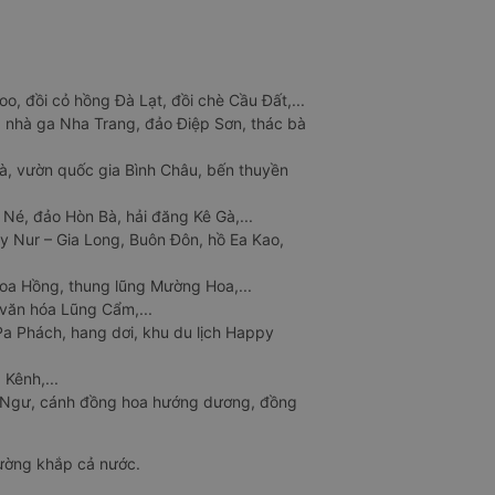
o, đồi cỏ hồng Đà Lạt, đồi chè Cầu Đất,...
 nhà ga Nha Trang, đảo Điệp Sơn, thác bà
à, vườn quốc gia Bình Châu, bến thuyền
 Né, đảo Hòn Bà, hải đăng Kê Gà,...
y Nur – Gia Long, Buôn Đôn, hồ Ea Kao,
Hoa Hồng, thung lũng Mường Hoa,...
văn hóa Lũng Cẩm,...
a Phách, hang dơi, khu du lịch Happy
 Kênh,...
n Ngư, cánh đồng hoa hướng dương, đồng
đường khắp cả nước.