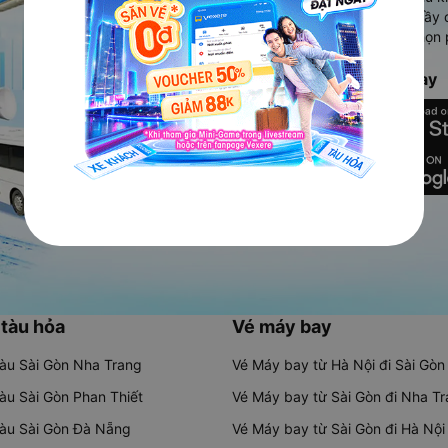
Ứng dụng hiển thị thông tin đầy 
người dùng so sánh và lựa chọn 
chóng và phù hợp nhất.
Tải ứng dụng Vexere ngay
 tàu hỏa
Vé máy bay
tàu Sài Gòn Nha Trang
Vé Máy bay từ Hà Nội đi Sài Gòn
tàu Sài Gòn Phan Thiết
Vé Máy bay từ Sài Gòn đi Nha T
tàu Sài Gòn Đà Nẵng
Vé Máy bay từ Sài Gòn đi Hà Nội