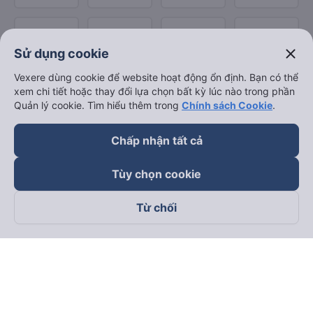
close
Sử dụng cookie
Vexere dùng cookie để website hoạt động ổn định. Bạn có thể
xem chi tiết hoặc thay đổi lựa chọn bất kỳ lúc nào trong phần
Quản lý cookie. Tìm hiểu thêm trong
Chính sách Cookie
.
Chấp nhận tất cả
Tùy chọn cookie
Từ chối
Theo dõi chúng tôi trên
Facebook
Tiktok
Youtube
Công ty TNHH Thương Mại Dịch Vụ Vexere