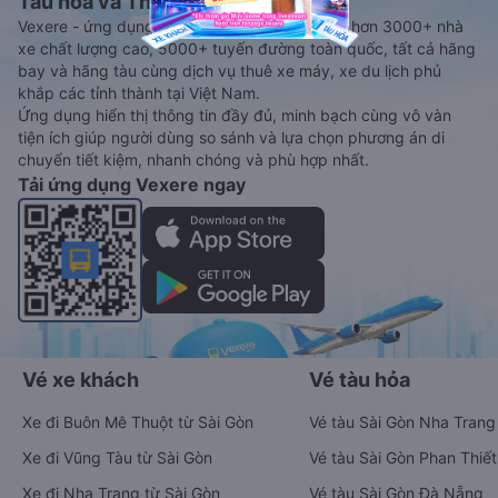
Tàu hoả và Thuê xe
Vexere - ứng dụng đặt vé đa phương tiện với hơn 3000+ nhà
xe chất lượng cao, 5000+ tuyến đường toàn quốc, tất cả hãng
bay và hãng tàu cùng dịch vụ thuê xe máy, xe du lịch phủ
khắp các tỉnh thành tại Việt Nam.
Ứng dụng hiển thị thông tin đầy đủ, minh bạch cùng vô vàn
tiện ích giúp người dùng so sánh và lựa chọn phương án di
chuyển tiết kiệm, nhanh chóng và phù hợp nhất.
Tải ứng dụng Vexere ngay
Vé xe khách
Vé tàu hỏa
Xe đi Buôn Mê Thuột từ Sài Gòn
Vé tàu Sài Gòn Nha Trang
Xe đi Vũng Tàu từ Sài Gòn
Vé tàu Sài Gòn Phan Thiết
Xe đi Nha Trang từ Sài Gòn
Vé tàu Sài Gòn Đà Nẵng