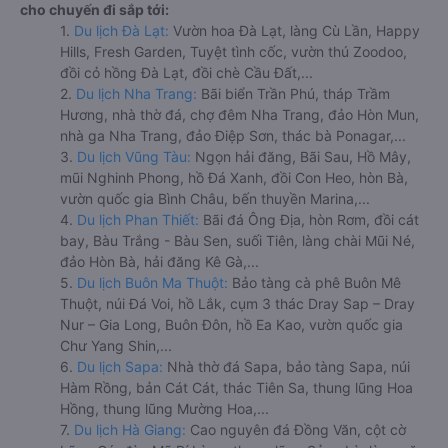
cho chuyến đi sắp tới:
1.
Du lịch Đà Lạt:
Vườn hoa Đà Lạt, làng Cù Lần, Happy
Hills, Fresh Garden, Tuyệt tình cốc, vườn thú Zoodoo,
đồi cỏ hồng Đà Lạt, đồi chè Cầu Đất,...
2.
Du lịch Nha Trang:
Bãi biển Trần Phú, tháp Trầm
Hương, nhà thờ đá, chợ đêm Nha Trang, đảo Hòn Mun,
nhà ga Nha Trang, đảo Điệp Sơn, thác bà Ponagar,...
3.
Du lịch Vũng Tàu:
Ngọn hải đăng, Bãi Sau, Hồ Mây,
mũi Nghinh Phong, hồ Đá Xanh, đồi Con Heo, hòn Bà,
vườn quốc gia Bình Châu, bến thuyền Marina,...
4.
Du lịch Phan Thiết:
Bãi đá Ông Địa, hòn Rơm, đồi cát
bay, Bàu Trắng - Bàu Sen, suối Tiên, làng chài Mũi Né,
đảo Hòn Bà, hải đăng Kê Gà,...
5.
Du lịch Buôn Ma Thuột:
Bảo tàng cà phê Buôn Mê
Thuột, núi Đá Voi, hồ Lắk, cụm 3 thác Dray Sap – Dray
Nur – Gia Long, Buôn Đôn, hồ Ea Kao, vườn quốc gia
Chư Yang Shin,...
6.
Du lịch Sapa:
Nhà thờ đá Sapa, bảo tàng Sapa, núi
Hàm Rồng, bản Cát Cát, thác Tiên Sa, thung lũng Hoa
Hồng, thung lũng Mường Hoa,...
7.
Du lịch Hà Giang:
Cao nguyên đá Đồng Văn, cột cờ