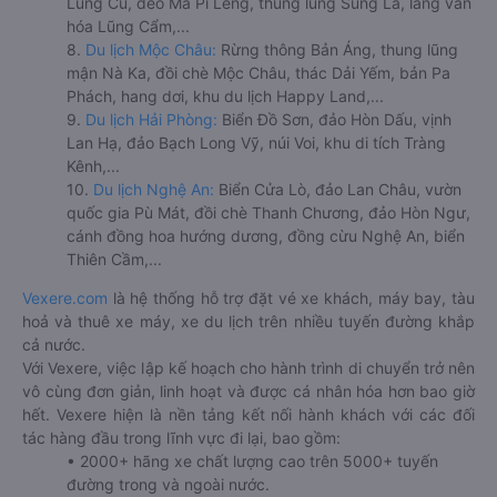
Lũng Cú, đèo Mã Pí Lèng, thung lũng Sủng Là, làng văn
hóa Lũng Cẩm,...
8.
Du lịch Mộc Châu:
Rừng thông Bản Áng, thung lũng
mận Nà Ka, đồi chè Mộc Châu, thác Dải Yếm, bản Pa
Phách, hang dơi, khu du lịch Happy Land,...
9.
Du lịch Hải Phòng:
Biển Đồ Sơn, đảo Hòn Dấu, vịnh
Lan Hạ, đảo Bạch Long Vỹ, núi Voi, khu di tích Tràng
Kênh,...
10.
Du lịch Nghệ An:
Biển Cửa Lò, đảo Lan Châu, vườn
quốc gia Pù Mát, đồi chè Thanh Chương, đảo Hòn Ngư,
cánh đồng hoa hướng dương, đồng cừu Nghệ An, biển
Thiên Cầm,...
Vexere.com
là hệ thống hỗ trợ đặt vé xe khách, máy bay, tàu
hoả và thuê xe máy, xe du lịch trên nhiều tuyến đường khắp
cả nước.
Với Vexere, việc lập kế hoạch cho hành trình di chuyển trở nên
vô cùng đơn giản, linh hoạt và được cá nhân hóa hơn bao giờ
hết. Vexere hiện là nền tảng kết nối hành khách với các đối
tác hàng đầu trong lĩnh vực đi lại, bao gồm:
• 2000+ hãng xe chất lượng cao trên 5000+ tuyến
đường trong và ngoài nước.