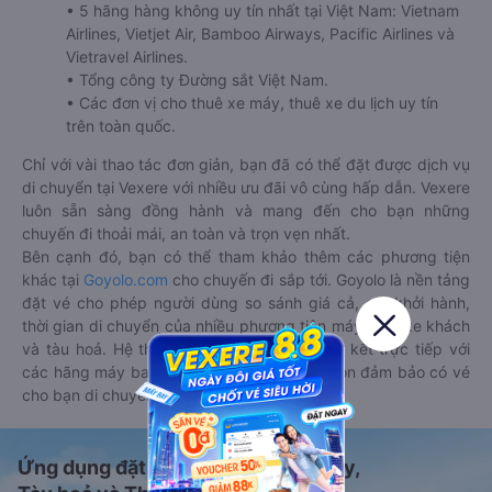
• 5 hãng hàng không uy tín nhất tại Việt Nam: Vietnam
Airlines, Vietjet Air, Bamboo Airways, Pacific Airlines và
Vietravel Airlines.
• Tổng công ty Đường sắt Việt Nam.
• Các đơn vị cho thuê xe máy, thuê xe du lịch uy tín
trên toàn quốc.
Chỉ với vài thao tác đơn giản, bạn đã có thể đặt được dịch vụ
di chuyển tại Vexere với nhiều ưu đãi vô cùng hấp dẫn. Vexere
luôn sẵn sàng đồng hành và mang đến cho bạn những
chuyến đi thoải mái, an toàn và trọn vẹn nhất.
Bên cạnh đó, bạn có thể tham khảo thêm các phương tiện
khác tại
Goyolo.com
cho chuyến đi sắp tới. Goyolo là nền tảng
đặt vé cho phép người dùng so sánh giá cả, giờ khởi hành,
thời gian di chuyển của nhiều phương tiện máy bay, xe khách
và tàu hoả. Hệ thống của Goyolo được liên kết trực tiếp với
các hãng máy bay, xe khách và tàu hoả, luôn đảm bảo có vé
cho bạn di chuyển.
Ứng dụng đặt vé Xe khách, Máy bay,