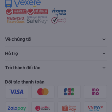
keyboard_arrow_down
Về chúng tôi
keyboard_arrow_down
Hỗ trợ
keyboard_arrow_down
Trở thành đối tác
Đối tác thanh toán