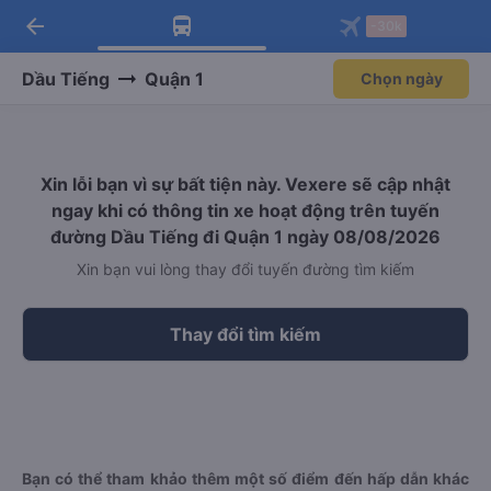
arrow_back
Tải app Vexere ngay!
Tải app Vexere
-30k
Mở app
Mở app
Nhận ưu đãi thành viên độc
-30k/ghế khi đặt vé máy bay qua
quyền
app
Dầu Tiếng
Quận 1
Chọn ngày
Xin lỗi bạn vì sự bất tiện này. Vexere sẽ cập nhật
ngay khi có thông tin xe hoạt động trên tuyến
đường Dầu Tiếng đi Quận 1 ngày 08/08/2026
Xin bạn vui lòng thay đổi tuyến đường tìm kiếm
Thay đổi tìm kiếm
Bạn có thể tham khảo thêm một số điểm đến hấp dẫn khác