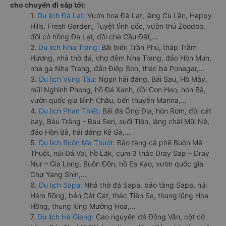
cho chuyến đi sắp tới:
1.
Du lịch Đà Lạt:
Vườn hoa Đà Lạt, làng Cù Lần, Happy
Hills, Fresh Garden, Tuyệt tình cốc, vườn thú Zoodoo,
đồi cỏ hồng Đà Lạt, đồi chè Cầu Đất,...
2.
Du lịch Nha Trang:
Bãi biển Trần Phú, tháp Trầm
Hương, nhà thờ đá, chợ đêm Nha Trang, đảo Hòn Mun,
nhà ga Nha Trang, đảo Điệp Sơn, thác bà Ponagar,...
3.
Du lịch Vũng Tàu:
Ngọn hải đăng, Bãi Sau, Hồ Mây,
mũi Nghinh Phong, hồ Đá Xanh, đồi Con Heo, hòn Bà,
vườn quốc gia Bình Châu, bến thuyền Marina,...
4.
Du lịch Phan Thiết:
Bãi đá Ông Địa, hòn Rơm, đồi cát
bay, Bàu Trắng - Bàu Sen, suối Tiên, làng chài Mũi Né,
đảo Hòn Bà, hải đăng Kê Gà,...
5.
Du lịch Buôn Ma Thuột:
Bảo tàng cà phê Buôn Mê
Thuột, núi Đá Voi, hồ Lắk, cụm 3 thác Dray Sap – Dray
Nur – Gia Long, Buôn Đôn, hồ Ea Kao, vườn quốc gia
Chư Yang Shin,...
6.
Du lịch Sapa:
Nhà thờ đá Sapa, bảo tàng Sapa, núi
Hàm Rồng, bản Cát Cát, thác Tiên Sa, thung lũng Hoa
Hồng, thung lũng Mường Hoa,...
7.
Du lịch Hà Giang:
Cao nguyên đá Đồng Văn, cột cờ