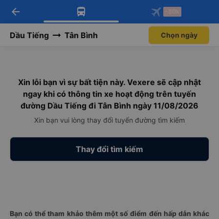
arrow_back
Tải app Vexere ngay!
Tải app Vexere
-30k
Mở app
Mở app
Nhận ưu đãi thành viên độc
-30k/ghế khi đặt vé máy bay qua
quyền
app
Dầu Tiếng
Tân Bình
Chọn ngày
Xin lỗi bạn vì sự bất tiện này. Vexere sẽ cập nhật
ngay khi có thông tin xe hoạt động trên tuyến
đường Dầu Tiếng đi Tân Bình ngày 11/08/2026
Xin bạn vui lòng thay đổi tuyến đường tìm kiếm
Thay đổi tìm kiếm
Bạn có thể tham khảo thêm một số điểm đến hấp dẫn khác