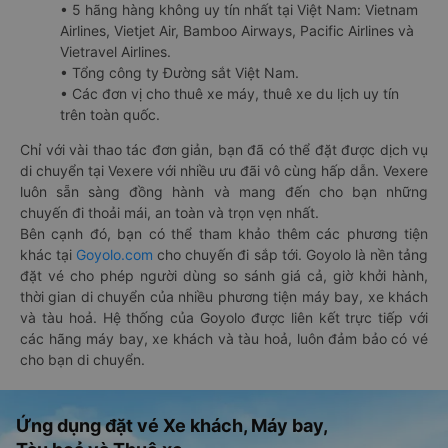
• 5 hãng hàng không uy tín nhất tại Việt Nam: Vietnam
Airlines, Vietjet Air, Bamboo Airways, Pacific Airlines và
Vietravel Airlines.
• Tổng công ty Đường sắt Việt Nam.
• Các đơn vị cho thuê xe máy, thuê xe du lịch uy tín
trên toàn quốc.
Chỉ với vài thao tác đơn giản, bạn đã có thể đặt được dịch vụ
di chuyển tại Vexere với nhiều ưu đãi vô cùng hấp dẫn. Vexere
luôn sẵn sàng đồng hành và mang đến cho bạn những
chuyến đi thoải mái, an toàn và trọn vẹn nhất.
Bên cạnh đó, bạn có thể tham khảo thêm các phương tiện
khác tại
Goyolo.com
cho chuyến đi sắp tới. Goyolo là nền tảng
đặt vé cho phép người dùng so sánh giá cả, giờ khởi hành,
thời gian di chuyển của nhiều phương tiện máy bay, xe khách
và tàu hoả. Hệ thống của Goyolo được liên kết trực tiếp với
các hãng máy bay, xe khách và tàu hoả, luôn đảm bảo có vé
cho bạn di chuyển.
Ứng dụng đặt vé Xe khách, Máy bay,