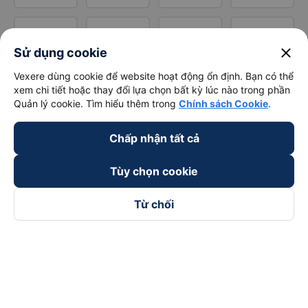
close
Sử dụng cookie
Vexere dùng cookie để website hoạt động ổn định. Bạn có thể
xem chi tiết hoặc thay đổi lựa chọn bất kỳ lúc nào trong phần
Quản lý cookie. Tìm hiểu thêm trong
Chính sách Cookie
.
Chấp nhận tất cả
Tùy chọn cookie
Từ chối
Theo dõi chúng tôi trên
Facebook
Tiktok
Youtube
Công ty TNHH Thương Mại Dịch Vụ Vexere