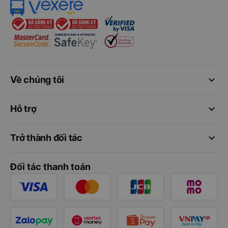
keyboard_arrow_down
Về chúng tôi
keyboard_arrow_down
Hỗ trợ
keyboard_arrow_down
Trở thành đối tác
Đối tác thanh toán