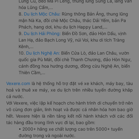
Lũng Cú, đèo Mã Pí Lèng, thung lũng Sủng Là, làng văn
hóa Lũng Cẩm,...
8.
Du lịch Mộc Châu:
Rừng thông Bản Áng, thung lũng
mận Nà Ka, đồi chè Mộc Châu, thác Dải Yếm, bản Pa
Phách, hang dơi, khu du lịch Happy Land,...
9.
Du lịch Hải Phòng:
Biển Đồ Sơn, đảo Hòn Dấu, vịnh
Lan Hạ, đảo Bạch Long Vỹ, núi Voi, khu di tích Tràng
Kênh,...
10.
Du lịch Nghệ An:
Biển Cửa Lò, đảo Lan Châu, vườn
quốc gia Pù Mát, đồi chè Thanh Chương, đảo Hòn Ngư,
cánh đồng hoa hướng dương, đồng cừu Nghệ An, biển
Thiên Cầm,...
Vexere.com
là hệ thống hỗ trợ đặt vé xe khách, máy bay, tàu
hoả và thuê xe máy, xe du lịch trên nhiều tuyến đường khắp
cả nước.
Với Vexere, việc lập kế hoạch cho hành trình di chuyển trở nên
vô cùng đơn giản, linh hoạt và được cá nhân hóa hơn bao giờ
hết. Vexere hiện là nền tảng kết nối hành khách với các đối
tác hàng đầu trong lĩnh vực đi lại, bao gồm:
• 2000+ hãng xe chất lượng cao trên 5000+ tuyến
đường trong và ngoài nước.