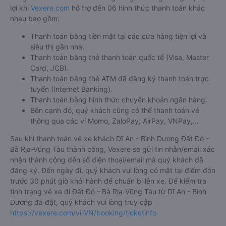
lợi khi
Vexere.com
hỗ trợ đến 06 hình thức thanh toán khác
nhau bao gồm:
Thanh toán bằng tiền mặt tại các cửa hàng tiện lợi và
siêu thị gần nhà.
Thanh toán bằng thẻ thanh toán quốc tế (Visa, Master
Card, JCB).
Thanh toán bằng thẻ ATM đã đăng ký thanh toán trực
tuyến (Internet Banking).
Thanh toán bằng hình thức chuyển khoản ngân hàng.
Bên cạnh đó, quý khách cũng có thể thanh toán vé
thông qua các ví Momo, ZaloPay, AirPay, VNPay,…
Sau khi thanh toán vé xe khách Dĩ An - Bình Dương Đất Đỏ -
Bà Rịa-Vũng Tàu thành công, Vexere sẽ gửi tin nhắn/email xác
nhận thành công đến số điện thoại/email mà quý khách đã
đăng ký. Đến ngày đi, quý khách vui lòng có mặt tại điểm đón
trước 30 phút giờ khởi hành để chuẩn bị lên xe. Để kiểm tra
tình trạng vé xe đi Đất Đỏ - Bà Rịa-Vũng Tàu từ Dĩ An - Bình
Dương đã đặt, quý khách vui lòng truy cập
https://vexere.com/vi-VN/booking/ticketinfo