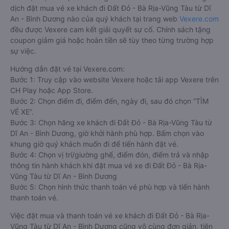
dịch đặt mua vé xe khách đi Đất Đỏ - Bà Rịa-Vũng Tàu từ Dĩ
An - Bình Dương nào của quý khách tại trang web
Vexere.com
đều được Vexere cam kết giải quyết sự cố. Chính sách tặng
coupon giảm giá hoặc hoàn tiền sẽ tùy theo từng trường hợp
sự việc.
Hướng dẫn đặt vé tại Vexere.com:
Bước 1: Truy cập vào website Vexere hoặc tải app Vexere trên
CH Play hoặc App Store.
Bước 2: Chọn điểm đi, điểm đến, ngày đi, sau đó chọn “TÌM
VÉ XE”.
Bước 3: Chọn hãng xe khách đi Đất Đỏ - Bà Rịa-Vũng Tàu từ
Dĩ An - Bình Dương, giờ khởi hành phù hợp. Bấm chọn vào
khung giờ quý khách muốn đi để tiến hành đặt vé.
Bước 4: Chọn vị trí/giường ghế, điểm đón, điểm trả và nhập
thông tin hành khách khi đặt mua vé xe đi Đất Đỏ - Bà Rịa-
Vũng Tàu từ Dĩ An - Bình Dương
Bước 5: Chọn hình thức thanh toán vé phù hợp và tiến hành
thanh toán vé.
Việc đặt mua và thanh toán vé xe khách đi Đất Đỏ - Bà Rịa-
Vũng Tàu từ Dĩ An - Bình Dương cũng vô cùng đơn giản, tiện