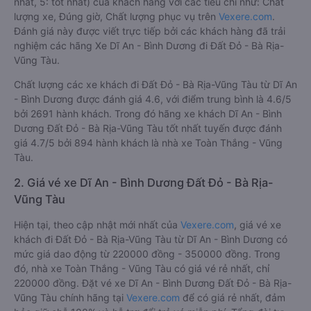
nhất, 5: tốt nhất) của khách hàng với các tiêu chí như: Chất
lượng xe, Đúng giờ, Chất lượng phục vụ trên
Vexere.com
.
Đánh giá này được viết trực tiếp bởi các khách hàng đã trải
nghiệm các hãng Xe Dĩ An - Bình Dương đi Đất Đỏ - Bà Rịa-
Vũng Tàu.
Chất lượng các xe khách đi Đất Đỏ - Bà Rịa-Vũng Tàu từ Dĩ An
- Bình Dương được đánh giá 4.6, với điểm trung bình là 4.6/5
bởi 2691 hành khách. Trong đó hãng xe khách Dĩ An - Bình
Dương Đất Đỏ - Bà Rịa-Vũng Tàu tốt nhất tuyến được đánh
giá 4.7/5 bởi 894 hành khách là nhà xe Toàn Thắng - Vũng
Tàu.
2. Giá vé xe Dĩ An - Bình Dương Đất Đỏ - Bà Rịa-
Vũng Tàu
Hiện tại, theo cập nhật mới nhất của
Vexere.com
, giá vé xe
khách đi Đất Đỏ - Bà Rịa-Vũng Tàu từ Dĩ An - Bình Dương có
mức giá dao động từ 220000 đồng - 350000 đồng. Trong
đó, nhà xe Toàn Thắng - Vũng Tàu có giá vé rẻ nhất, chỉ
220000 đồng. Đặt vé xe Dĩ An - Bình Dương Đất Đỏ - Bà Rịa-
Vũng Tàu chính hãng tại
Vexere.com
để có giá rẻ nhất, đảm