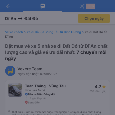
arrow_back
Tải app Vexere ngay!
Tải app Vexere
-30k
Mở app
Mở app
Nhận ưu đãi thành viên độc
-30k/ghế khi đặt vé máy bay qua
quyền
app
Dĩ An
Đất Đỏ
Chọn ngày
Vé xe khách
xe đi Bà Rịa-Vũng Tàu từ Bình Dương
xe đi Đất Đỏ từ
Dĩ An
Đặt mua vé xe 5 nhà xe đi Đất Đỏ từ Dĩ An chất
lượng cao và giá vé ưu đãi nhất
: 7 chuyến mỗi
ngày
Vexere Team
Ngày cập nhật: 07/08/2026
Toàn Thắng - Vũng Tàu
4.7
Limousine 9 chỗ
(894 đánh giá)
Bến xe Miền Đông Mới
2 giờ 30 phút
Long Điền
Thật sự lâu lắm rồi mình mới được trải nghiệm 1 chuyến đi mà chất lượng