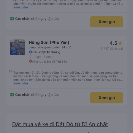
dịch vụ tốt như vậy. Sau khi đặt vé là 1 ngày sau nhà xe đã gọi xác nhận vé
cho mình, trước giờ khởi hành 1 tiếng là nhà xe lại gọi xác nhận 1 lần nữa và
cung cấp số đt của bác tài và số xe. Dịch vụ tốt, xe sạch sẽ và bác tài chạy
Xem thêm
rất êm.
Xác nhận chỗ ngay lập tức
Xem giá
Hồng Sơn (Phú Yên)
4.5
Limousine giường nằm 34 chỗ
(1797 đánh giá)
Cầu vượt An Sương
3 giờ 16 phút
Nhà lưu niệm Võ Thị Sáu
Trải nghiệm rất tốt. Giường rộng rãi, có gối ôm, có đèn ngủ, đèn trong phòng
để đọc sách được. Drap giường và mền đều rất sạch sẽ gọn gàng. Xe tiện
nghi, chạy êm. Bác tài và các anh nhân viên cũng thân thiện lịch sự. Có xe
trung chuyển về nội thành thành phố tuy hoà rất tiện. Giá vé hợp lý. Nói
Xem thêm
chung là mình rất ưng ý, cảm ơn nhà xe.
Xác nhận chỗ ngay lập tức
Xem giá
Đặt mua vé xe đi Đất Đỏ từ Dĩ An chất