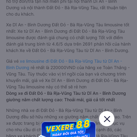
hỗ trợ đón/trả tận nơi miễn phí tại nội thành Dĩ An - Bình
Dương và nội thành Đất Đỏ - Bà Rịa-Vũng Tàu, rất thuận tiện
cho du khách.
Xe Dĩ An - Bình Dương Đất Đỏ - Bà Rịa-Vũng Tàu limousine tốt
nhất: Xe từ Dĩ An - Bình Dương đi Đất Đỏ - Bà Rịa-Vũng Tàu
limousine được đánh giá chung có chất lượng Tốt với điểm
đánh giá trung bình từ 4.6/5 dựa trên 2691 phản hồi của hành
khách Xe về Đất Đỏ - Bà Rịa-Vũng Tàu từ Dĩ An - Bình Dương.
Giá vé
xe limousine đi Đất Đỏ - Bà Rịa-Vũng Tàu từ Dĩ An -
Bình Dương
rẻ nhất là 220000VND của hãng xe Toàn Thắng -
Vũng Tàu. Tùy thuộc vào vị trí ngồi của bạn và chương trình
khuyến mãi, giá vé Xe Dĩ An - Bình Dương đi Đất Đỏ - Bà Rịa-
Vũng Tàu limousine này có thể sẽ rẻ hơn
Dòng xe đi Đất Đỏ - Bà Rịa-Vũng Tàu từ Dĩ An - Bình Dương
giường nằm chất lượng cao: Thoải mái, giá cả tốt nhất
Những nhà xe đi Đất Đỏ - Bà Rịa-Vũng Tàu từ Dĩ An - Bình
Dương đều sở hữu những xe giường nằm chất lượng cao. Trên
xe được trang bị đầy đủ các trang thiết bị hiện đại phục vụ
cho nhu cầu di chuyển của hành khách. Bên cạnh đó, các
hãng xe khách Dĩ An - Bình Dương Đất Đỏ - Bà Rịa-Vũng Tàu