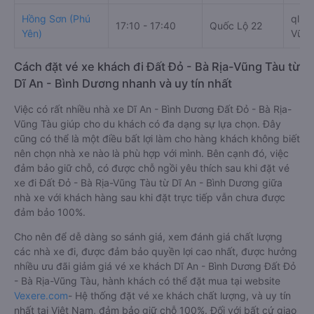
Hồng Sơn (Phú
ql55,
17:10 - 17:40
Quốc Lộ 22
Yên)
Vũng
Cách đặt vé xe khách đi Đất Đỏ - Bà Rịa-Vũng Tàu từ
Dĩ An - Bình Dương nhanh và uy tín nhất
Việc có rất nhiều nhà xe Dĩ An - Bình Dương Đất Đỏ - Bà Rịa-
Vũng Tàu giúp cho du khách có đa dạng sự lựa chọn. Đây
cũng có thể là một điều bất lợi làm cho hàng khách không biết
nên chọn nhà xe nào là phù hợp với mình. Bên cạnh đó, việc
đảm bảo giữ chỗ, có được chỗ ngồi yêu thích sau khi đặt vé
xe đi Đất Đỏ - Bà Rịa-Vũng Tàu từ Dĩ An - Bình Dương giữa
nhà xe với khách hàng sau khi đặt trực tiếp vẫn chưa được
đảm bảo 100%.
Cho nên để dễ dàng so sánh giá, xem đánh giá chất lượng
các nhà xe đi, được đảm bảo quyền lợi cao nhất, được hưởng
nhiều ưu đãi giảm giá vé xe khách Dĩ An - Bình Dương Đất Đỏ
- Bà Rịa-Vũng Tàu, hành khách có thể đặt mua tại website
Vexere.com
- Hệ thống đặt vé xe khách chất lượng, và uy tín
nhất tại Việt Nam, đảm bảo giữ chỗ 100%. Đối với bất cứ giao