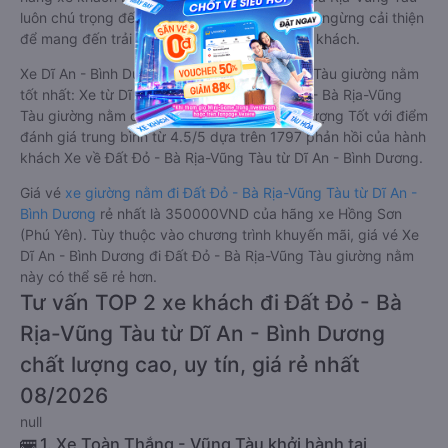
luôn chú trọng đến chất lượng dịch vụ, không ngừng cải thiện
để mang đến trải nghiệm hoàn hảo cho hành khách.
Xe Dĩ An - Bình Dương Đất Đỏ - Bà Rịa-Vũng Tàu giường nằm
tốt nhất: Xe từ Dĩ An - Bình Dương đi Đất Đỏ - Bà Rịa-Vũng
Tàu giường nằm được đánh giá chung chất lượng Tốt với điểm
đánh giá trung bình từ 4.5/5 dựa trên 1797 phản hồi của hành
khách Xe về Đất Đỏ - Bà Rịa-Vũng Tàu từ Dĩ An - Bình Dương.
Giá vé
xe giường nằm đi Đất Đỏ - Bà Rịa-Vũng Tàu từ Dĩ An -
Bình Dương
rẻ nhất là 350000VND của hãng xe Hồng Sơn
(Phú Yên). Tùy thuộc vào chương trình khuyến mãi, giá vé Xe
Dĩ An - Bình Dương đi Đất Đỏ - Bà Rịa-Vũng Tàu giường nằm
này có thể sẽ rẻ hơn.
Tư vấn TOP 2 xe khách đi Đất Đỏ - Bà
Rịa-Vũng Tàu từ Dĩ An - Bình Dương
chất lượng cao, uy tín, giá rẻ nhất
08/2026
null
🚌 1. Xe Toàn Thắng - Vũng Tàu khởi hành tại