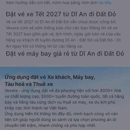
Xem hướng dẫn chi tiết, minh họa bằng hình ảnh
tại đây.
Đặt vé xe Tết 2027 từ Dĩ An đi Đất Đỏ
Vé xe tết 2027 từ Dĩ An đi Đất Đỏ vẫn chưa được công bố.
Vexere.com sẽ sớm thông báo cho các bạn thông tin vé xe
Tết 2027 bao gồm giá vé, lịch trình, ngày giờ bán vé của các
hãng xe khách đi tuyến đường Dĩ An - Đất Đỏ và Đất Đỏ - Dĩ
An ngay khi có thông tin từ các hãng xe.
Đặt vé máy bay giá rẻ từ Dĩ An đi Đất Đỏ
Ứng dụng đặt vé Xe khách, Máy bay,
Tàu hoả và Thuê xe
Vexere - ứng dụng đặt vé đa phương tiện với hơn 3000+ nhà
xe chất lượng cao, 5000+ tuyến đường toàn quốc, tất cả hãng
bay và hãng tàu cùng dịch vụ thuê xe máy, xe du lịch phủ
khắp các tỉnh thành tại Việt Nam.
Ứng dụng hiển thị thông tin đầy đủ, minh bạch cùng vô vàn
tiện ích giúp người dùng so sánh và lựa chọn phương án di
chuyển tiết kiệm, nhanh chóng và phù hợp nhất.