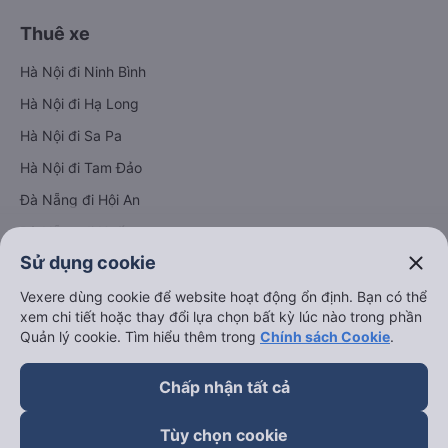
Thuê xe
Hà Nội đi Ninh Bình
Hà Nội đi Hạ Long
Hà Nội đi Sa Pa
Hà Nội đi Tam Đảo
Đà Nẵng đi Hội An
Đà Nẵng đi Huế
close
Sử dụng cookie
Hải Phòng đi Hà Nội
Xem tất cả tuyến đường
Vexere dùng cookie để website hoạt động ổn định. Bạn có thể
xem chi tiết hoặc thay đổi lựa chọn bất kỳ lúc nào trong phần
Quản lý cookie. Tìm hiểu thêm trong
Chính sách Cookie
.
Chấp nhận tất cả
Tùy chọn cookie
keyboard_arrow_down
Về chúng tôi