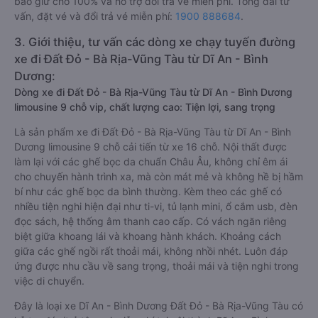
bảo giữ chỗ 100% và hỗ trợ đổi trả vé miễn phí. Tổng đài tư
vấn, đặt vé và đổi trả vé miễn phí:
1900 888684
.
3. Giới thiệu, tư vấn các dòng xe chạy tuyến đường
xe đi Đất Đỏ - Bà Rịa-Vũng Tàu từ Dĩ An - Bình
Dương:
Dòng xe đi Đất Đỏ - Bà Rịa-Vũng Tàu từ Dĩ An - Bình Dương
limousine 9 chỗ vip, chất lượng cao: Tiện lợi, sang trọng
Là sản phẩm xe đi Đất Đỏ - Bà Rịa-Vũng Tàu từ Dĩ An - Bình
Dương limousine 9 chỗ cải tiến từ xe 16 chỗ. Nội thất được
làm lại với các ghế bọc da chuẩn Châu Âu, không chỉ êm ái
cho chuyến hành trình xa, mà còn mát mẻ và không hề bị hầm
bí như các ghế bọc da bình thường. Kèm theo các ghế có
nhiều tiện nghi hiện đại như ti-vi, tủ lạnh mini, ổ cắm usb, đèn
đọc sách, hệ thống âm thanh cao cấp. Có vách ngăn riêng
biệt giữa khoang lái và khoang hành khách. Khoảng cách
giữa các ghế ngồi rất thoải mái, không nhồi nhét. Luôn đáp
ứng được nhu cầu về sang trọng, thoải mái và tiện nghi trong
việc di chuyển.
Đây là loại xe Dĩ An - Bình Dương Đất Đỏ - Bà Rịa-Vũng Tàu có