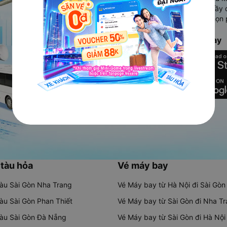
Ứng dụng hiển thị thông tin đầy 
người dùng so sánh và lựa chọn 
chóng và phù hợp nhất.
Tải ứng dụng Vexere ngay
 tàu hỏa
Vé máy bay
tàu Sài Gòn Nha Trang
Vé Máy bay từ Hà Nội đi Sài Gòn
tàu Sài Gòn Phan Thiết
Vé Máy bay từ Sài Gòn đi Nha T
tàu Sài Gòn Đà Nẵng
Vé Máy bay từ Sài Gòn đi Hà Nội