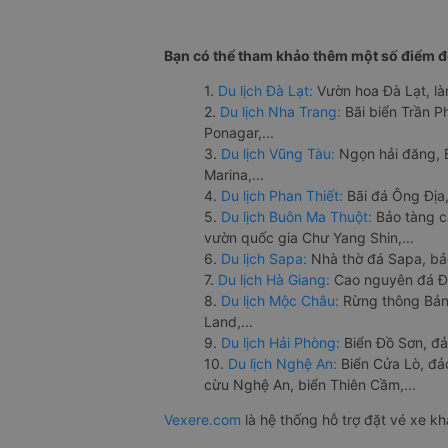
Bạn có thể tham khảo thêm một số điểm đế
1.
Du lịch Đà Lạt:
Vườn hoa Đà Lạt, là
2.
Du lịch Nha Trang:
Bãi biển Trần 
Ponagar,...
3.
Du lịch Vũng Tàu:
Ngọn hải đăng, 
Marina,...
4.
Du lịch Phan Thiết:
Bãi đá Ông Địa,
5.
Du lịch Buôn Ma Thuột:
Bảo tàng c
vườn quốc gia Chư Yang Shin,...
6.
Du lịch Sapa:
Nhà thờ đá Sapa, bả
7.
Du lịch Hà Giang:
Cao nguyên đá Đồ
8.
Du lịch Mộc Châu:
Rừng thông Bản 
Land,...
9.
Du lịch Hải Phòng:
Biển Đồ Sơn, đả
10.
Du lịch Nghệ An:
Biển Cửa Lò, đ
cừu Nghệ An, biển Thiên Cầm,...
Vexere.com
là hệ thống hỗ trợ đặt vé xe k