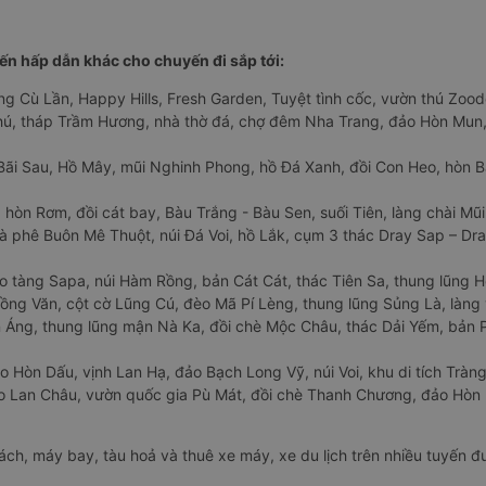
n hấp dẫn khác cho chuyến đi sắp tới:
ng Cù Lần, Happy Hills, Fresh Garden, Tuyệt tình cốc, vườn thú Zoodo
Phú, tháp Trầm Hương, nhà thờ đá, chợ đêm Nha Trang, đảo Hòn Mun,
Bãi Sau, Hồ Mây, mũi Nghinh Phong, hồ Đá Xanh, đồi Con Heo, hòn B
 hòn Rơm, đồi cát bay, Bàu Trắng - Bàu Sen, suối Tiên, làng chài Mũi
à phê Buôn Mê Thuột, núi Đá Voi, hồ Lắk, cụm 3 thác Dray Sap – Dra
o tàng Sapa, núi Hàm Rồng, bản Cát Cát, thác Tiên Sa, thung lũng 
ng Văn, cột cờ Lũng Cú, đèo Mã Pí Lèng, thung lũng Sủng Là, làng 
Áng, thung lũng mận Nà Ka, đồi chè Mộc Châu, thác Dải Yếm, bản P
o Hòn Dấu, vịnh Lan Hạ, đảo Bạch Long Vỹ, núi Voi, khu di tích Tràng
ảo Lan Châu, vườn quốc gia Pù Mát, đồi chè Thanh Chương, đảo Hò
hách, máy bay, tàu hoả và thuê xe máy, xe du lịch trên nhiều tuyến 