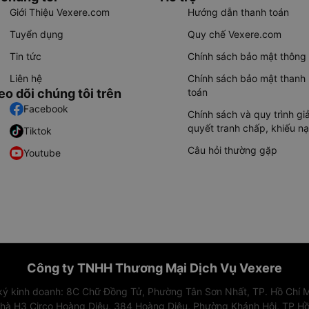
Giới Thiệu Vexere.com
Hướng dẫn thanh toán
Tuyển dụng
Quy chế Vexere.com
Tin tức
Chính sách bảo mật thông 
Liên hệ
Chính sách bảo mật thanh
eo dõi chúng tôi trên
toán
Facebook
Chính sách và quy trình giả
quyết tranh chấp, khiếu nạ
Tiktok
Câu hỏi thường gặp
Youtube
Công ty TNHH Thương Mại Dịch Vụ Vexere
 ký kinh doanh: 8C Chữ Đồng Tử, Phường Tân Sơn Nhất, TP. Hồ Chí M
nhà H3 Circo Hoàng Diệu, 384 Hoàng Diệu, Phường Khánh Hội, TP Hồ