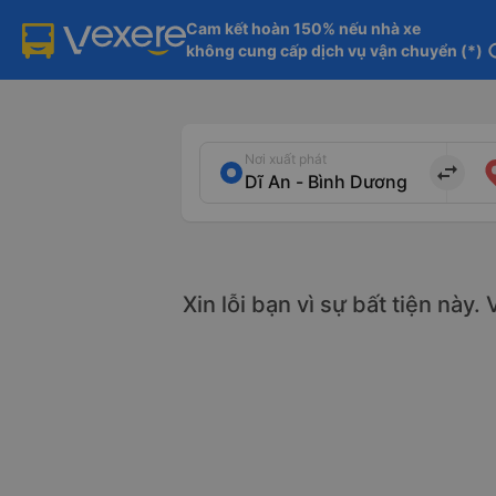
Cam kết hoàn 150% nếu nhà xe

không cung cấp dịch vụ vận chuyển (*)
in
Nơi xuất phát
import_export
Xin lỗi bạn vì sự bất tiện này