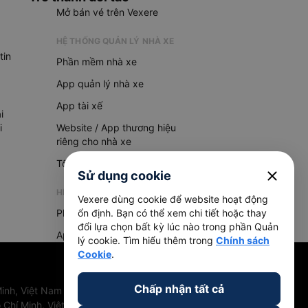
Mở bán vé trên Vexere
HỆ THỐNG QUẢN LÝ NHÀ XE
tin
Phần mềm nhà xe
App quản lý nhà xe
App tài xế
i
i
Website / App thương hiệu
riêng cho nhà xe
Tổng đài AI
close
Sử dụng cookie
HỆ THỐNG QUẢN LÝ HÀNG HOÁ
Vexere dùng cookie để website hoạt động
Phần mềm quản lý hàng hoá
ổn định. Bạn có thể xem chi tiết hoặc thay
đổi lựa chọn bất kỳ lúc nào trong phần Quản
App quản lý hàng hoá
lý cookie. Tìm hiểu thêm trong
Chính sách
Cookie
.
Chấp nhận tất cả
inh, Việt Nam
 Chí Minh, Việt Nam