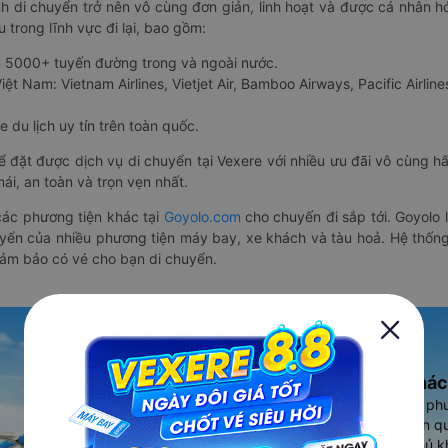
nh di chuyển trở nên vô cùng đơn giản, linh hoạt và được cá nhân h
 trong lĩnh vực đi lại, bao gồm:
n 5000+ tuyến đường trong và ngoài nước.
ệt Nam: Vietnam Airlines, Vietjet Air, Bamboo Airways, Pacific Airlines
 du lịch uy tín trên toàn quốc.
thể đặt được dịch vụ di chuyển tại Vexere với nhiều ưu đãi vô cùng 
i, an toàn và trọn vẹn nhất.
ác phương tiện khác tại
Goyolo.com
cho chuyến đi sắp tới. Goyolo
huyển của nhiều phương tiện máy bay, xe khách và tàu hoả. Hệ thống
đảm bảo có vé cho bạn di chuyển.
Ứng dụng đặt vé Xe khác
Vexere - ứng dụng đặt vé đa ph
cao, 5000+ tuyến đường toàn qu
vụ thuê xe máy, xe du lịch phủ k