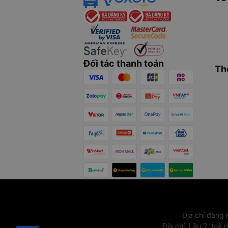
Đối tác thanh toán
Th
Địa chỉ đăng
Địa chỉ
:
Lầu 2, toà 