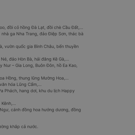
o, đồi cỏ hồng Đà Lạt, đồi chè Cầu Đất,...
 nhà ga Nha Trang, đảo Điệp Sơn, thác bà
à, vườn quốc gia Bình Châu, bến thuyền
 Né, đảo Hòn Bà, hải đăng Kê Gà,...
y Nur – Gia Long, Buôn Đôn, hồ Ea Kao,
Hoa Hồng, thung lũng Mường Hoa,...
văn hóa Lũng Cẩm,...
a Phách, hang dơi, khu du lịch Happy
 Kênh,...
n Ngư, cánh đồng hoa hướng dương, đồng
đường khắp cả nước.