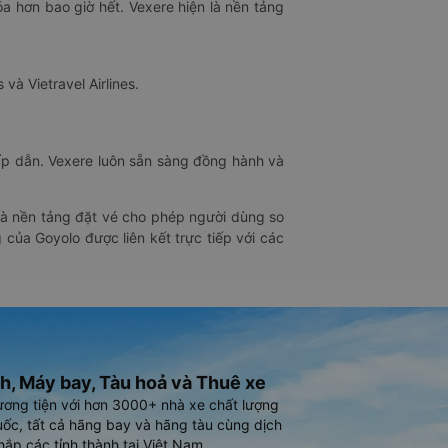
óa hơn bao giờ hết. Vexere hiện là nền tảng
 và Vietravel Airlines.
hấp dẫn. Vexere luôn sẵn sàng đồng hành và
 là nền tảng đặt vé cho phép người dùng so
 của Goyolo được liên kết trực tiếp với các
h, Máy bay, Tàu hoả và Thuê xe
ương tiện với hơn 3000+ nhà xe chất lượng
ốc, tất cả hãng bay và hãng tàu cùng dịch
hắp các tỉnh thành tại Việt Nam.