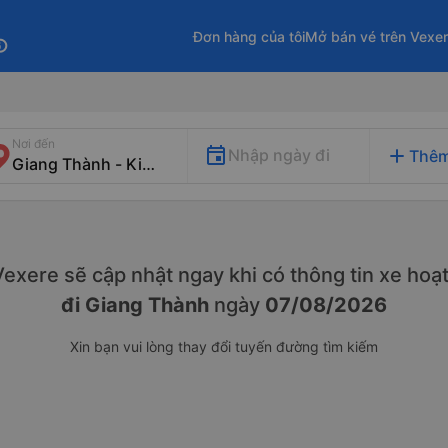
Đơn hàng của tôi
Mở bán vé trên Vexe
fo
Nơi đến
add
Nhập ngày đi
Thêm
. Vexere sẽ cập nhật ngay khi có thông tin xe
hoạt
đi Giang Thành
ngày
07/08/2026
Xin bạn vui lòng thay đổi tuyến đường tìm kiếm