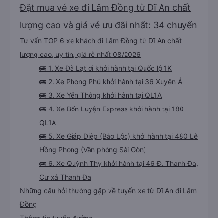
Đặt mua vé xe đi Lâm Đồng từ Dĩ An chất
lượng cao và giá vé ưu đãi nhất: 34 chuyến
Tư vấn TOP 6 xe khách đi Lâm Đồng từ Dĩ An chất
lượng cao, uy tín, giá rẻ nhất 08/2026
🚌 1. Xe Đà Lạt ơi khởi hành tại Quốc lộ 1K
🚌 2. Xe Phong Phú khởi hành tại 36 Xuyên Á
🚌 3. Xe Yến Thông khởi hành tại QL1A
🚌 4. Xe Bốn Luyện Express khởi hành tại 180
QL1A
🚌 5. Xe Giáp Diệp (Bảo Lộc) khởi hành tại 480 Lê
Hồng Phong (Văn phòng Sài Gòn)
🚌 6. Xe Quỳnh Thy khởi hành tại 46 Đ. Thanh Đa,
Cư xá Thanh Đa
Những câu hỏi thường gặp về tuyến xe từ Dĩ An đi Lâm
Đồng
Thông tin tuyến đường