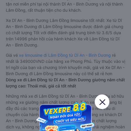
tận nơi miễn phí tại nội thành Dĩ An - Bình Dương và nội thành
Lâm Đồng, rất thuận tiện cho du khách.
Xe Dĩ An - Bình Dương Lâm Đồng limousine tốt nhất: Xe từ Dĩ
An - Bình Dương đi Lâm Đồng limousine được đánh giá chung
có chất lượng Tốt với điểm đánh giá trung bình từ 3.6/5 dựa
trên 14996 phản hồi của hành khách Xe về Lâm Đồng từ Dĩ
An - Bình Dương.
Giá vé
xe limousine đi Lâm Đồng từ Dĩ An - Bình Dương
rẻ
nhất là 349000VND của hãng xe Phong Phú. Tùy thuộc vào vị
trí ngồi của bạn và chương trình khuyến mãi, giá vé Xe Dĩ An -
Bình Dương đi Lâm Đồng limousine này có thể sẽ rẻ hơn
Dòng xe đi Lâm Đồng từ Dĩ An - Bình Dương giường nằm chất
lượng cao: Thoải mái, giá cả tốt nhất
Những nhà xe đi Lâm Đồng từ Dĩ An - Bình Dương đều sở hữu
những xe giường nằm chất lượng cao. Trên xe được trang bị
đầy đủ các trang thiết bị hiện đại phục vụ cho nhu cầu di
chuyển của hành khách. Bên cạnh đó, các hãng xe khách Dĩ
An - Bình Dương Lâm Đồng luôn chú trọng đến chất lượng
dịch vụ, không ngừng cải thiện để mang đến trải nghiệm hoàn