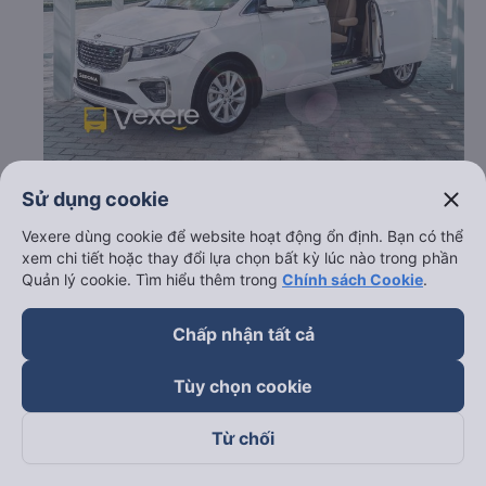
close
Sử dụng cookie
c. Lộ trình, giờ khởi hành và giờ kết thúc của xe khách
Giáp Diệp (Bảo Lộc)
Vexere dùng cookie để website hoạt động ổn định. Bạn có thể
xem chi tiết hoặc thay đổi lựa chọn bất kỳ lúc nào trong phần
Giờ xuất phát ở Dĩ An - Bình Dương: 07:00, 10:00,
Quản lý cookie. Tìm hiểu thêm trong
Chính sách Cookie
.
14:00, 19:00
Giờ đến nơi ở Lâm Đồng: 13:48, 16:48, 20:48, 01:48
Chấp nhận tất cả
Thời gian chạy từ Dĩ An - Bình Dương đi Lâm Đồng
của nhà xe
Giáp Diệp (Bảo Lộc)
khoảng: 6.8 giờ
Tùy chọn cookie
d. Các điểm đón khách của nhà xe Giáp Diệp (Bảo Lộc)
Văn phòng Sài Gòn
Từ chối
e. Các điểm trả khách của nhà xe Giáp Diệp (Bảo Lộc)