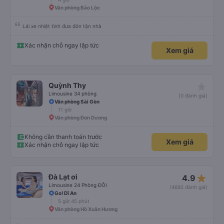
Văn phòng Bảo Lộc
Lái xe nhiệt tình đưa đón tận nhà
Xác nhận chỗ ngay lập tức
Xem giá
star_rate
Quỳnh Thy
Limousine 34 phòng
(0 đánh giá)
Văn phòng Sài Gòn
11 giờ
Văn phòng Đơn Dương
Không cần thanh toán trước
Xem giá
Xác nhận chỗ ngay lập tức
star_rate
Đà Lạt ơi
4.9
Limousine 24 Phòng ĐÔI
(4692 đánh giá)
Go! Dĩ An
5 giờ 45 phút
Văn phòng Hồ Xuân Hương