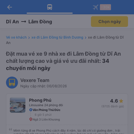
arrow_back
Tải app Vexere ngay!
Tải app Vexere
-30k
Mở app
Mở app
Nhận ưu đãi thành viên độc
-30k/ghế khi đặt vé máy bay qua
quyền
app
Dĩ An
Lâm Đồng
Chọn ngày
Vé xe khách
xe đi Lâm Đồng từ Bình Dương
xe đi Lâm Đồng từ Dĩ
An
Đặt mua vé xe 9 nhà xe đi Lâm Đồng từ Dĩ An
chất lượng cao và giá vé ưu đãi nhất
: 34
chuyến mỗi ngày
Vexere Team
Ngày cập nhật: 06/08/2026
Phong Phú
4.6
Limousine 24 phòng đôi
(9705 đánh giá)
Văn Phòng Thủ Đức
6 giờ 5 phút
Ngã 3 Liên Khương
Mình từng đi xe Phong Phú cách đây 4 năm, lúc đó chỉ có giường đơn , trải