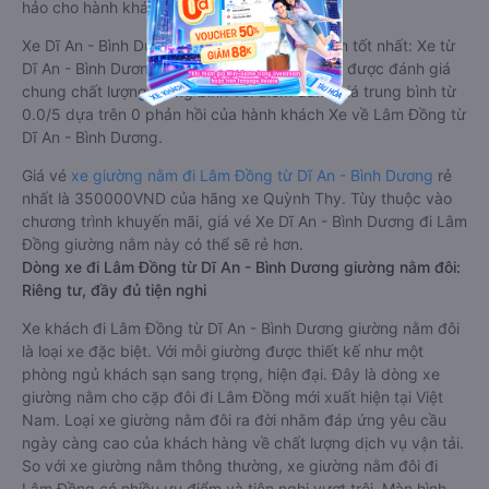
hảo cho hành khách.
Xe Dĩ An - Bình Dương Lâm Đồng giường nằm tốt nhất: Xe từ
Dĩ An - Bình Dương đi Lâm Đồng giường nằm được đánh giá
chung chất lượng Trung bình với điểm đánh giá trung bình từ
0.0/5 dựa trên 0 phản hồi của hành khách Xe về Lâm Đồng từ
Dĩ An - Bình Dương.
Giá vé
xe giường nằm đi Lâm Đồng từ Dĩ An - Bình Dương
rẻ
nhất là 350000VND của hãng xe Quỳnh Thy. Tùy thuộc vào
chương trình khuyến mãi, giá vé Xe Dĩ An - Bình Dương đi Lâm
Đồng giường nằm này có thể sẽ rẻ hơn.
Dòng xe đi Lâm Đồng từ Dĩ An - Bình Dương giường nằm đôi:
Riêng tư, đầy đủ tiện nghi
Xe khách đi Lâm Đồng từ Dĩ An - Bình Dương giường nằm đôi
là loại xe đặc biệt. Với mỗi giường được thiết kế như một
phòng ngủ khách sạn sang trọng, hiện đại. Đây là dòng xe
giường nằm cho cặp đôi đi Lâm Đồng mới xuất hiện tại Việt
Nam. Loại xe giường nằm đôi ra đời nhằm đáp ứng yêu cầu
ngày càng cao của khách hàng về chất lượng dịch vụ vận tải.
So với xe giường nằm thông thường, xe giường nằm đôi đi
Lâm Đồng có nhiều ưu điểm và tiện nghi vượt trội. Màn hình