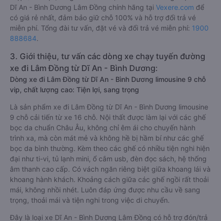
Dĩ An - Bình Dương Lâm Đồng chính hãng tại
Vexere.com
để
có giá rẻ nhất, đảm bảo giữ chỗ 100% và hỗ trợ đổi trả vé
miễn phí. Tổng đài tư vấn, đặt vé và đổi trả vé miễn phí:
1900
888684
.
3. Giới thiệu, tư vấn các dòng xe chạy tuyến đường
xe đi Lâm Đồng từ Dĩ An - Bình Dương:
Dòng xe đi Lâm Đồng từ Dĩ An - Bình Dương limousine 9 chỗ
vip, chất lượng cao: Tiện lợi, sang trọng
Là sản phẩm xe đi Lâm Đồng từ Dĩ An - Bình Dương limousine
9 chỗ cải tiến từ xe 16 chỗ. Nội thất được làm lại với các ghế
bọc da chuẩn Châu Âu, không chỉ êm ái cho chuyến hành
trình xa, mà còn mát mẻ và không hề bị hầm bí như các ghế
bọc da bình thường. Kèm theo các ghế có nhiều tiện nghi hiện
đại như ti-vi, tủ lạnh mini, ổ cắm usb, đèn đọc sách, hệ thống
âm thanh cao cấp. Có vách ngăn riêng biệt giữa khoang lái và
khoang hành khách. Khoảng cách giữa các ghế ngồi rất thoải
mái, không nhồi nhét. Luôn đáp ứng được nhu cầu về sang
trọng, thoải mái và tiện nghi trong việc di chuyển.
Đây là loại xe Dĩ An - Bình Dương Lâm Đồng có hỗ trợ đón/trả