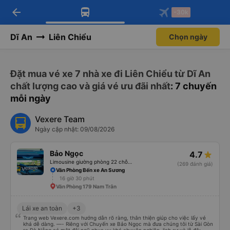
arrow_back
Tải app Vexere ngay!
Tải app Vexere
-30k
Mở app
Mở app
Nhận ưu đãi thành viên độc
-30k/ghế khi đặt vé máy bay qua
quyền
app
Dĩ An
Liên Chiểu
Chọn ngày
Đặt mua vé xe 7 nhà xe đi Liên Chiểu từ Dĩ An
chất lượng cao và giá vé ưu đãi nhất
: 7 chuyến
mỗi ngày
Vexere Team
Ngày cập nhật: 09/08/2026
Bảo Ngọc
4.7
Limousine giường phòng 22 chỗ (WC)
(269 đánh giá)
Văn Phòng Bến xe An Sương
16 giờ 30 phút
Văn Phòng 179 Nam Trân
Lái xe an toàn
+3
Trang web Vexere.com hướng dẫn rõ ràng, thân thiện giúp cho việc lấy vé
khá dễ dàng. —- Riêng với Chuyến xe Bảo Ngọc mà đưa chúng tôi từ Sài Gòn