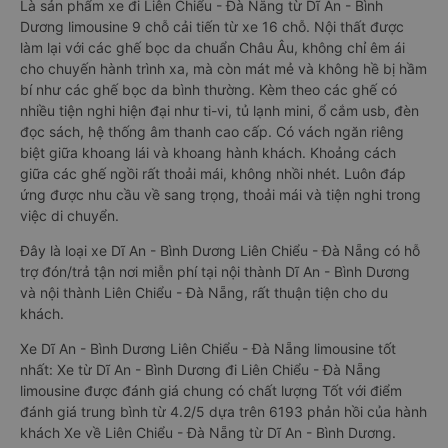
Là sản phẩm xe đi Liên Chiểu - Đà Nẵng từ Dĩ An - Bình
Dương limousine 9 chỗ cải tiến từ xe 16 chỗ. Nội thất được
làm lại với các ghế bọc da chuẩn Châu Âu, không chỉ êm ái
cho chuyến hành trình xa, mà còn mát mẻ và không hề bị hầm
bí như các ghế bọc da bình thường. Kèm theo các ghế có
nhiều tiện nghi hiện đại như ti-vi, tủ lạnh mini, ổ cắm usb, đèn
đọc sách, hệ thống âm thanh cao cấp. Có vách ngăn riêng
biệt giữa khoang lái và khoang hành khách. Khoảng cách
giữa các ghế ngồi rất thoải mái, không nhồi nhét. Luôn đáp
ứng được nhu cầu về sang trọng, thoải mái và tiện nghi trong
việc di chuyển.
Đây là loại xe Dĩ An - Bình Dương Liên Chiểu - Đà Nẵng có hỗ
trợ đón/trả tận nơi miễn phí tại nội thành Dĩ An - Bình Dương
và nội thành Liên Chiểu - Đà Nẵng, rất thuận tiện cho du
khách.
Xe Dĩ An - Bình Dương Liên Chiểu - Đà Nẵng limousine tốt
nhất: Xe từ Dĩ An - Bình Dương đi Liên Chiểu - Đà Nẵng
limousine được đánh giá chung có chất lượng Tốt với điểm
đánh giá trung bình từ 4.2/5 dựa trên 6193 phản hồi của hành
khách Xe về Liên Chiểu - Đà Nẵng từ Dĩ An - Bình Dương.