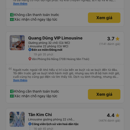
ra Đà Nẵng có một đội ngũ phục vụ khá chuyên nghiệp, lịch sự và lễ độ;
hướng dẫn hành khách rõ ràng khi lên xe. Địa điểm dùng cơm chiều tối mà
Xem thêm
bảo Ngọc ghé rất thoáng đãng rộng rãi và sạch sẽ. Bữa cơm tối 6 món mặn
và một tô canh cho bàn 8 người, thức ăn nhiều ăn không hết mả chỉ mất
50k/người. Và khi đến Đà Nẵng mặc dù địa chỉ nhà của chúng tôi không được
Không cần thanh toán trước
Xem giá
cập nhật trên trang Web, anh em vẫn giúp gọi xe và trợ giá cho chúng tôi.
Xác nhận chỗ ngay lập tức
Chúng tôi rất cảm kích và xin được giới thiệu cùng mọi người hãng xe Bảo
Ngọc.
Quang Dũng VIP Limousine
3.7
Giường phòng 32 chỗ (Có WC)
(1141 đánh giá)
Limousine 22 phòng (Có WC)
Bến xe miền Đông mới
19 giờ 35 phút
Văn Phòng Đà Nẵng (70B Hoàng Văn Thái)
Người nước ngoài rất khó hiểu vị trí của bến xe buýt và xe buýt đến từ đâu.
Tôi đến trước giờ xe buýt khởi hành một giờ, nhưng sau khi đi bộ hơn một giờ,
cuối cùng họ cũng gọi điện và tìm thấy tôi. Dịch vụ bình thường, nhưng dù
sao thì tôi ngủ ngon hơn ở khách sạn vì tôi rất thoải mái. Sẽ tuyệt hơn nếu
Xem thêm
tiếng còi xe bớt to hơn. Nhưng tôi thích nó nên tôi cho điểm tối đa. Cảm ơn
bạn rất nhiều.
Không cần thanh toán trước
Xem giá
Xác nhận chỗ ngay lập tức
Tân Kim Chi
4.4
Limousine giường phòng 22 chỗ (CABIN) (WC)
(4474 đánh giá)
Công viên lịch sử văn hoá dân tộc
16 giờ 45 phút