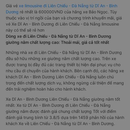
Giá vé
xe limousine đi Liên Chiểu - Đà Nẵng từ Dĩ An - Bình
Dương
rẻ nhất là 600000VND của hãng xe Bảo Ngọc. Tùy
thuộc vào vị trí ngồi của bạn và chương trình khuyến mãi, giá
vé Xe Dĩ An - Bình Dương đi Liên Chiểu - Đà Nẵng limousine
này có thể sẽ rẻ hơn
Dòng xe đi Liên Chiểu - Đà Nẵng từ Dĩ An - Bình Dương
giường nằm chất lượng cao: Thoải mái, giá cả tốt nhất
Những nhà xe đi Liên Chiểu - Đà Nẵng từ Dĩ An - Bình Dương
đều sở hữu những xe giường nằm chất lượng cao. Trên xe
được trang bị đầy đủ các trang thiết bị hiện đại phục vụ cho
nhu cầu di chuyển của hành khách. Bên cạnh đó, các hãng xe
khách Dĩ An - Bình Dương Liên Chiểu - Đà Nẵng luôn chú
trọng đến chất lượng dịch vụ, không ngừng cải thiện để mang
đến trải nghiệm hoàn hảo cho hành khách.
Xe Dĩ An - Bình Dương Liên Chiểu - Đà Nẵng giường nằm tốt
nhất: Xe từ Dĩ An - Bình Dương đi Liên Chiểu - Đà Nẵng
giường nằm được đánh giá chung chất lượng Tốt với điểm
đánh giá trung bình từ 3.8/5 dựa trên 1459 phản hồi của hành
khách Xe về Liên Chiểu - Đà Nẵng từ Dĩ An - Bình Dương.