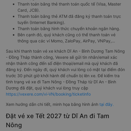
Thanh toán bằng thẻ thanh toán quốc tế (Visa, Master
Card, JCB).
Thanh toán bằng thẻ ATM đã đăng ký thanh toán trực
tuyến (Internet Banking).
Thanh toán bằng hình thức chuyển khoản ngân hàng.
Bên cạnh đó, quý khách cũng có thể thanh toán vé
thông qua các ví Momo, ZaloPay, AirPay, VNPay,…
Sau khi thanh toán vé xe khách Dĩ An - Bình Dương Tam Nông
- Đồng Tháp thành công, Vexere sẽ gửi tin nhắn/email xác
nhận thành công đến số điện thoại/email mà quý khách đã
đăng ký. Đến ngày đi, quý khách vui lòng có mặt tại điểm đón
trước 30 phút giờ khởi hành để chuẩn bị lên xe. Để kiểm tra
tình trạng vé xe đi Tam Nông - Đồng Tháp từ Dĩ An - Bình
Dương đã đặt, quý khách vui lòng truy cập
https://vexere.com/vi-VN/booking/ticketinfo
Xem hướng dẫn chi tiết, minh họa bằng hình ảnh
tại đây.
Đặt vé xe Tết 2027 từ Dĩ An đi Tam
Nông