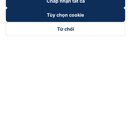
Chấp nhận tất cả
Tùy chọn cookie
Từ chối
Theo dõi chúng tôi trên
Facebook
Tiktok
Youtube
Công ty TNHH Thương Mại Dịch Vụ Vexere
Địa chỉ đăng ký kinh doanh: 8C Chữ Đồng Tử, Phường Tân
Sơn Nhất, TP. Hồ Chí Minh, Việt Nam
Địa chỉ
:
Lầu 2, toà nhà H3 Circo Hoàng Diệu, 384 Hoàng Diệu,
Phường Khánh Hội, TP Hồ Chí Minh, Việt Nam
Tầng 3, toà nhà 101 Láng Hạ, 101 Láng Hạ, Phường Láng, TP.
Hà Nội, Việt Nam
Giấy chứng nhận ĐKKD số 0315133726 do Sở KH và ĐT TP.
Hồ Chí Minh cấp lần đầu ngày 27/6/2018
Bản quyền © 2025 thuộc về Vexere.com