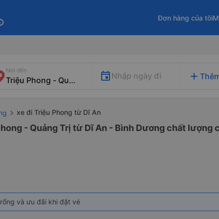
Đơn hàng của tôi
M
fo
Nơi đến
add
Nhập ngày đi
Thêm
xe đi Triệu Phong từ Dĩ An
ơng
Phong - Quảng Trị từ Dĩ An - Bình Dương chất lượng c
rống và ưu đãi khi đặt vé