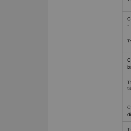
C
-
Tr
C
b
T
ti
C
d
T