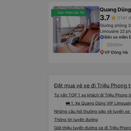
Quang Dũng
Xác nhận tức thì
3.7
star
(1141 đ
Giường phòng 3
Limousine 22 p
Bến xe miền 
22h30m
VP Đông Hà
Đặt mua vé xe đi Triệu Phong t
Tư vấn TOP 1 xe khách đi Triệu Phong từ
🚌 1. Xe Quang Dũng VIP Limousin
Những câu hỏi thường gặp về tuyến xe t
Thông tin tuyến đường
Giới thiệu tuyến đường xe đi Triệu Phon