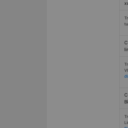
x
T
t
C
l
T
V
đ
C
B
T
L