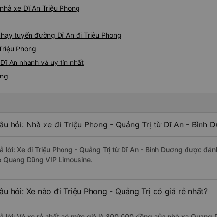
á nhà xe Dĩ An Triệu Phong
 chạy tuyến đường Dĩ An đi Triệu Phong
 Triệu Phong
Dĩ An nhanh và uy tín nhất
ong
âu hỏi: Nhà xe đi Triệu Phong - Quảng Trị từ Dĩ An - Bình 
rả lời: Xe đi Triệu Phong - Quảng Trị từ Dĩ An - Bình Dương được đán
e Quang Dũng VIP Limousine.
âu hỏi: Xe nào đi Triệu Phong - Quảng Trị có giá rẻ nhất?
rả lời: Vé xe rẻ nhất có mức giá là 800.000 đồng của nhà xe Quang 