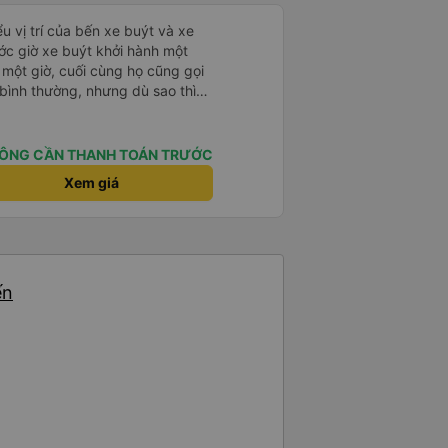
u vị trí của bến xe buýt và xe
ước giờ xe buýt khởi hành một
 một giờ, cuối cùng họ cũng gọi
ụ bình thường, nhưng dù sao thì
vì tôi rất thoải mái. Sẽ tuyệt
ơn. Nhưng tôi thích nó nên tôi
rất nhiều.
ÔNG CẦN THANH TOÁN TRƯỚC
Xem giá
ến