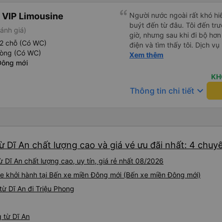
 VIP Limousine
Người nước ngoài rất khó hiể
buýt đến từ đâu. Tôi đến tr
ánh giá)
giờ, nhưng sau khi đi bộ hơn
2 chỗ (Có WC)
điện và tìm thấy tôi. Dịch v
hòng (Có WC)
tôi ngủ ngon hơn ở khách sạn 
Xem thêm
Đông mới
hơn nếu tiếng còi xe bớt to h
cho điểm tối đa. Cảm ơn bạn 
KH
keyboard_arrow_down
Thông tin chi tiết
ừ Dĩ An chất lượng cao và giá vé ưu đãi nhất: 4 chuy
 Dĩ An chất lượng cao, uy tín, giá rẻ nhất 08/2026
e khởi hành tại Bến xe miền Đông mới (Bến xe miền Đông mới)
ừ Dĩ An đi Triệu Phong
g từ Dĩ An