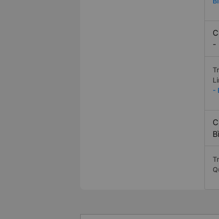
B
C
-
T
L
-
C
B
Tr
Q