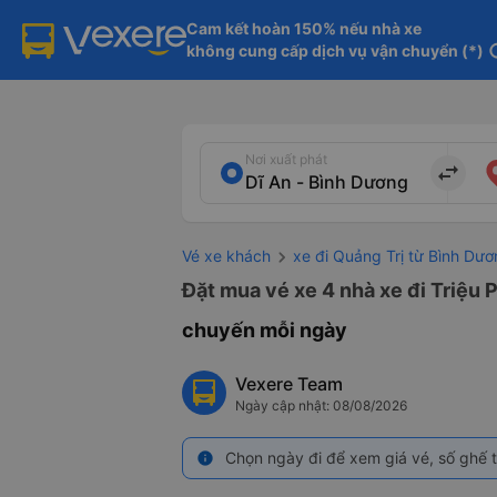
Cam kết hoàn 150% nếu nhà xe

không cung cấp dịch vụ vận chuyển (*)
in
Nơi xuất phát
import_export
Vé xe khách
xe đi Quảng Trị từ Bình Dư
Đặt mua vé xe 4 nhà xe đi Triệu 
chuyến mỗi ngày
Vexere Team
Ngày cập nhật: 08/08/2026
Chọn ngày đi để xem giá vé, số ghế t
info