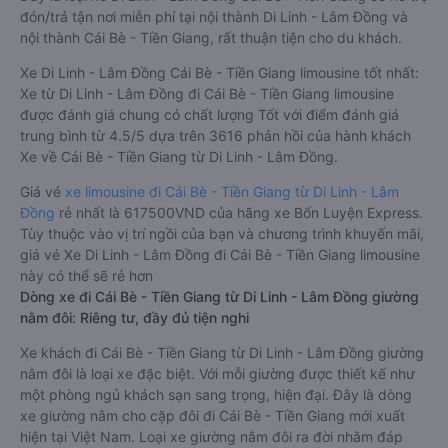
đón/trả tận nơi miễn phí tại nội thành Di Linh - Lâm Đồng và
nội thành Cái Bè - Tiền Giang, rất thuận tiện cho du khách.
Xe Di Linh - Lâm Đồng Cái Bè - Tiền Giang limousine tốt nhất:
Xe từ Di Linh - Lâm Đồng đi Cái Bè - Tiền Giang limousine
được đánh giá chung có chất lượng Tốt với điểm đánh giá
trung bình từ 4.5/5 dựa trên 3616 phản hồi của hành khách
Xe về Cái Bè - Tiền Giang từ Di Linh - Lâm Đồng.
Giá vé
xe limousine đi Cái Bè - Tiền Giang từ Di Linh - Lâm
Đồng
rẻ nhất là 617500VND của hãng xe Bốn Luyện Express.
Tùy thuộc vào vị trí ngồi của bạn và chương trình khuyến mãi,
giá vé Xe Di Linh - Lâm Đồng đi Cái Bè - Tiền Giang limousine
này có thể sẽ rẻ hơn
Dòng xe đi Cái Bè - Tiền Giang từ Di Linh - Lâm Đồng giường
nằm đôi: Riêng tư, đầy đủ tiện nghi
Xe khách đi Cái Bè - Tiền Giang từ Di Linh - Lâm Đồng giường
nằm đôi là loại xe đặc biệt. Với mỗi giường được thiết kế như
một phòng ngủ khách sạn sang trọng, hiện đại. Đây là dòng
xe giường nằm cho cặp đôi đi Cái Bè - Tiền Giang mới xuất
hiện tại Việt Nam. Loại xe giường nằm đôi ra đời nhằm đáp