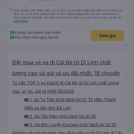
Trải nghiệm tốt Nhân viên vui vẻ lịch sự và thân thiện Giờ đến có trễ hơn dự
định 1h, vì xe phải dừng nhiều và lên xuống hàng hóa và rước hành khách,
nói chung là tối thấy yên tâm khi sử dụng dịch vụ của nhà xe này, và sẽ ủng
hộ và giới thiệu cho người thân sử dụng dịch vụ của nhà xe này
Xem thêm
Không cần thanh toán trước
Xem giá
Xác nhận chỗ ngay lập tức
Đặt mua vé xe đi Cái Bè từ Di Linh chất
lượng cao và giá vé ưu đãi nhất: 18 chuyến
Tư vấn TOP 3 xe khách đi Cái Bè từ Di Linh chất lượng
cao, uy tín, giá rẻ nhất 08/2026
🚌 1. Xe Tư Tiến khởi hành tại 01 Tô Hiến Thành
(Bến xe liên tỉnh Đà Lạt)
🚌 2. Xe Tân Niên khởi hành tại QL20
🚌 3. Xe Bốn Luyện Express khởi hành tại QL20
Những câu hỏi thường gặp về tuyến xe từ Di Linh đi Cái