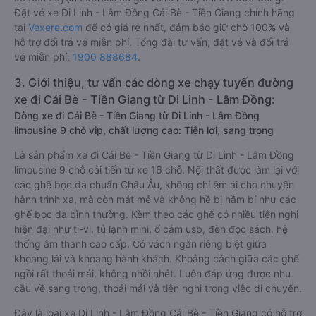
Đặt vé xe Di Linh - Lâm Đồng Cái Bè - Tiền Giang chính hãng
tại
Vexere.com
để có giá rẻ nhất, đảm bảo giữ chỗ 100% và
hỗ trợ đổi trả vé miễn phí. Tổng đài tư vấn, đặt vé và đổi trả
vé miễn phí:
1900 888684
.
3. Giới thiệu, tư vấn các dòng xe chạy tuyến đường
xe đi Cái Bè - Tiền Giang từ Di Linh - Lâm Đồng:
Dòng xe đi Cái Bè - Tiền Giang từ Di Linh - Lâm Đồng
limousine 9 chỗ vip, chất lượng cao: Tiện lợi, sang trọng
Là sản phẩm xe đi Cái Bè - Tiền Giang từ Di Linh - Lâm Đồng
limousine 9 chỗ cải tiến từ xe 16 chỗ. Nội thất được làm lại với
các ghế bọc da chuẩn Châu Âu, không chỉ êm ái cho chuyến
hành trình xa, mà còn mát mẻ và không hề bị hầm bí như các
ghế bọc da bình thường. Kèm theo các ghế có nhiều tiện nghi
hiện đại như ti-vi, tủ lạnh mini, ổ cắm usb, đèn đọc sách, hệ
thống âm thanh cao cấp. Có vách ngăn riêng biệt giữa
khoang lái và khoang hành khách. Khoảng cách giữa các ghế
ngồi rất thoải mái, không nhồi nhét. Luôn đáp ứng được nhu
cầu về sang trọng, thoải mái và tiện nghi trong việc di chuyển.
Đây là loại xe Di Linh - Lâm Đồng Cái Bè - Tiền Giang có hỗ trợ