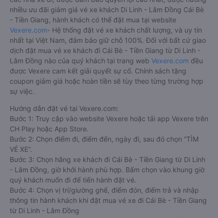
nhiều ưu đãi giảm giá vé xe khách Di Linh - Lâm Đồng Cái Bè
- Tiền Giang, hành khách có thể đặt mua tại website
Vexere.com
- Hệ thống đặt vé xe khách chất lượng, và uy tín
nhất tại Việt Nam, đảm bảo giữ chỗ 100%. Đối với bất cứ giao
dịch đặt mua vé xe khách đi Cái Bè - Tiền Giang từ Di Linh -
Lâm Đồng nào của quý khách tại trang web
Vexere.com
đều
được Vexere cam kết giải quyết sự cố. Chính sách tặng
coupon giảm giá hoặc hoàn tiền sẽ tùy theo từng trường hợp
sự việc.
Hướng dẫn đặt vé tại Vexere.com:
Bước 1: Truy cập vào website Vexere hoặc tải app Vexere trên
CH Play hoặc App Store.
Bước 2: Chọn điểm đi, điểm đến, ngày đi, sau đó chọn “TÌM
VÉ XE”.
Bước 3: Chọn hãng xe khách đi Cái Bè - Tiền Giang từ Di Linh
- Lâm Đồng, giờ khởi hành phù hợp. Bấm chọn vào khung giờ
quý khách muốn đi để tiến hành đặt vé.
Bước 4: Chọn vị trí/giường ghế, điểm đón, điểm trả và nhập
thông tin hành khách khi đặt mua vé xe đi Cái Bè - Tiền Giang
từ Di Linh - Lâm Đồng