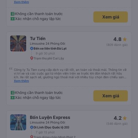
lần đầu tiên đi xe giường nằm với hai đứa trẻ nhỏ khá thú vị. Chúng tôi không
Xem thêm
chắc chắn khi nào xe sẽ dừng lại để nghỉ hoặc ăn uống. Tôi rất ngạc nhiên
khi xe dừng lại lúc nửa đêm ở Cần Thơ và mọi người xuống xe ăn. Khi đến
điểm dừng, họ đánh thức chúng tôi dậy và đảm bảo chúng tôi đã sẵn sàng.
Không cần thanh toán trước
Xem giá
Nhìn chung, đó là một trải nghiệm tốt. Mỗi giường đều có gối và chăn, và đủ
Xác nhận chỗ ngay lập tức
chỗ cho 1 người lớn và 1 trẻ em nằm thoải mái.
Tư Tiến
4.8
Limousine 24 Phòng Đôi
(809 đánh giá)
Bến xe liên tỉnh Đà Lạt
9 giờ 30 phút
Trạm thu phí Cai Lậy
Công ty Tu Tien cung cấp dịch vụ rất tốt, an toàn và thoải mái. Thông tin về
vị trí xe và các cuộc gọi từ nhân viên trên xe trước khi đón khách rất hữu
ích. Xe rất sạch sẽ, giường ngủ thoải mái với nhiều tùy chọn đèn chiếu sáng
và cổng USB được đặt ở vị trí thuận tiện. Nhân viên rất lịch sự và xe đến
Xem thêm
điểm đến sớm hơn dự kiến. Cảm ơn!
Không cần thanh toán trước
Xem giá
Xác nhận chỗ ngay lập tức
Bốn Luyện Express
4.2
Limousine 24 Phòng Đôi
(546 đánh giá)
Di Linh (Dọc Quốc lộ 20)
7 giờ 15 phút
Trạm dừng chân Minh Phát 2