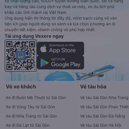
xe chất lượng cao, 5000+ tuyến đường toàn quốc, tất cả hãng
bay và hãng tàu cùng dịch vụ thuê xe máy, xe du lịch phủ
khắp các tỉnh thành tại Việt Nam.
Ứng dụng hiển thị thông tin đầy đủ, minh bạch cùng vô vàn
tiện ích giúp người dùng so sánh và lựa chọn phương án di
chuyển tiết kiệm, nhanh chóng và phù hợp nhất.
Tải ứng dụng Vexere ngay
Vé xe khách
Vé tàu hỏa
Xe đi Buôn Mê Thuột từ Sài Gòn
Vé tàu Sài Gòn Nha Trang
Xe đi Vũng Tàu từ Sài Gòn
Vé tàu Sài Gòn Phan Thiết
Xe đi Nha Trang từ Sài Gòn
Vé tàu Sài Gòn Đà Nẵng
Xe đi Đà Lạt từ Sài Gòn
Vé tàu Sài Gòn Hà Nội