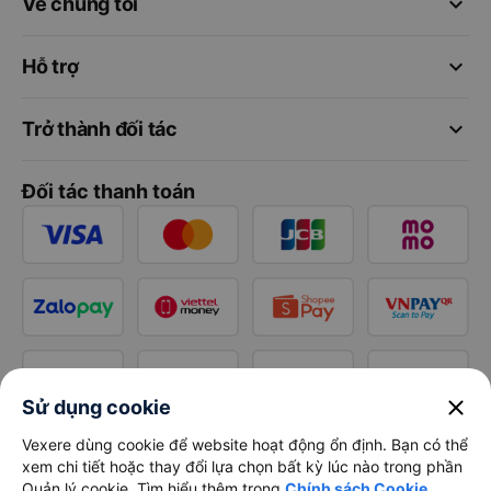
keyboard_arrow_down
Về chúng tôi
keyboard_arrow_down
Hỗ trợ
keyboard_arrow_down
Trở thành đối tác
Đối tác thanh toán
close
Sử dụng cookie
Vexere dùng cookie để website hoạt động ổn định. Bạn có thể
xem chi tiết hoặc thay đổi lựa chọn bất kỳ lúc nào trong phần
Quản lý cookie. Tìm hiểu thêm trong
Chính sách Cookie
.