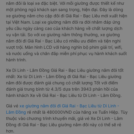
nằm đôi là loại xe đặc biệt. Với mỗi giường được thiết kế như
một phòng ngủ khách sạn sang trọng, hiện đại. Đây là dòng
xe giường nằm cho cặp đôi đi Giá Rai - Bạc Liêu mới xuất hiện
tại Việt Nam. Loại xe giường nằm đôi ra đời nhằm đáp ứng
yêu cầu ngày càng cao của khách hàng về chất lượng dịch
vụ vận tải. So với xe giường nằm thông thường, xe giường
nằm đôi đi Giá Rai - Bạc Liêu có nhiều ưu điểm và tiện nghi
vượt trội. Màn hình LCD với hàng nghìn bộ phim giải trí, wifi,
và nước uống và chăn đắp miễn phí phục vụ hành khách suốt
hành trình.
Xe Di Linh - Lâm Đồng Giá Rai - Bạc Liêu giường nằm đôi tốt
nhất: Xe từ Di Linh - Lâm Đồng đi Giá Rai - Bạc Liêu giường
nằm đôi được đánh giá chung có chất lượng Tốt với điểm
đánh giá trung bình từ 4.3/5 dựa trên 3943 phản hồi của
hành khách Xe về Giá Rai - Bạc Liêu từ Di Linh - Lâm Đồng.
Giá vé
xe giường nằm đôi đi Giá Rai - Bạc Liêu từ Di Linh -
Lâm Đồng
rẻ nhất là 480000VND của hãng xe Tuấn Hiệp. Tùy
thuộc vào chương trình khuyến mãi, giá vé Xe Di Linh - Lâm
Đồng đi Giá Rai - Bạc Liêu giường nằm đôi này có thể sẽ rẻ
hơn.