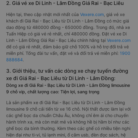
2. Giá vé xe Di Linh - Lâm Đồng Giá Rai - Bạc Liêu
Hiện tại, theo cập nhật mới nhất của
Vexere.com
, giá vé xe
khách đi Giá Rai - Bạc Liêu từ Di Linh - Lâm Đồng có mức giá
dao động từ 480000 đồng - 650000 đồng. Trong đó, nhà xe
Tuấn Hiệp có giá vé rẻ nhất, chỉ 480000 đồng. Đặt vé xe Di
Linh - Lâm Đồng Giá Rai - Bạc Liêu chính hãng tại
Vexere.com
để có giá rẻ nhất, đảm bảo giữ chỗ 100% và hỗ trợ đổi trả vé
miễn phí. Tổng đài tư vấn, đặt vé và đổi trả vé miễn phí:
1900
888684
.
3. Giới thiệu, tư vấn các dòng xe chạy tuyến đường
xe đi Giá Rai - Bạc Liêu từ Di Linh - Lâm Đồng:
Dòng xe đi Giá Rai - Bạc Liêu từ Di Linh - Lâm Đồng limousine
9 chỗ vip, chất lượng cao: Tiện lợi, sang trọng
Là sản phẩm xe đi Giá Rai - Bạc Liêu từ Di Linh - Lâm Đồng
limousine 9 chỗ cải tiến từ xe 16 chỗ. Nội thất được làm lại với
các ghế bọc da chuẩn Châu Âu, không chỉ êm ái cho chuyến
hành trình xa, mà còn mát mẻ và không hề bị hầm bí như các
ghế bọc da bình thường. Kèm theo các ghế có nhiều tiện nghi
hiện đại như ti-vi, tủ lạnh mini, ổ cắm usb, đèn đọc sách, hệ