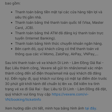
bao gồm:
Thanh toán bằng tiền mặt tại các cửa hàng tiện lợi và
siêu thị gần nhà.
Thanh toán bằng thẻ thanh toán quốc tế (Visa, Master
Card, JCB).
Thanh toán bằng thẻ ATM đã đăng ký thanh toán trực
tuyến (Internet Banking).
Thanh toán bằng hình thức chuyển khoản ngân hàng.
Bên cạnh đó, quý khách cũng có thể thanh toán vé
thông qua các ví Momo, ZaloPay, AirPay, VNPay,…
Sau khi thanh toán vé xe khách Di Linh - Lâm Đồng Giá Rai -
Bạc Liêu thành công, Vexere sẽ gửi tin nhắn/email xác nhận
thành công đến số điện thoại/email mà quý khách đã đăng
ký. Đến ngày đi, quý khách vui lòng có mặt tại điểm đón trước
30 phút giờ khởi hành để chuẩn bị lên xe. Để kiểm tra tình
trạng vé xe đi Giá Rai - Bạc Liêu từ Di Linh - Lâm Đồng đã đặt,
quý khách vui lòng truy cập
https://vexere.com/vi-
VN/booking/ticketinfo
Xem hướng dẫn chi tiết, minh họa bằng hình ảnh
tại đây.