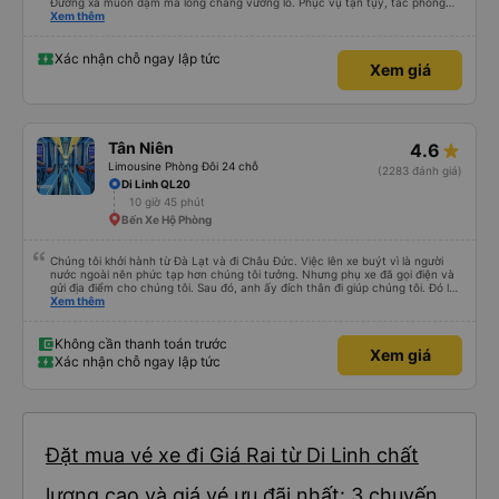
Đường xa muôn dặm mà lòng chẳng vướng lo. Phục vụ tận tụy, tác phong
nghiêm cẩn, hiếm thấy giữa thời buổi kim tiền vội vã. Xã hội loạn đạo. Xin gửi
Xem thêm
lời tán dương chân thành, kính chúc nhà xe ngày một hưng thịnh, vạn lộ bình
an.”
Xác nhận chỗ ngay lập tức
Xem giá
Tân Niên
4.6
Limousine Phòng Đôi 24 chỗ
(2283 đánh giá)
Di Linh QL20
10 giờ 45 phút
Bến Xe Hộ Phòng
Chúng tôi khởi hành từ Đà Lạt và đi Châu Đức. Việc lên xe buýt vì là người
nước ngoài nên phức tạp hơn chúng tôi tưởng. Nhưng phụ xe đã gọi điện và
gửi địa điểm cho chúng tôi. Sau đó, anh ấy đích thân đi giúp chúng tôi. Đó là
lần đầu tiên đi xe giường nằm với hai đứa trẻ nhỏ khá thú vị. Chúng tôi không
Xem thêm
chắc chắn khi nào xe sẽ dừng lại để nghỉ hoặc ăn uống. Tôi rất ngạc nhiên
khi xe dừng lại lúc nửa đêm ở Cần Thơ và mọi người xuống xe ăn. Khi đến
điểm dừng, họ đánh thức chúng tôi dậy và đảm bảo chúng tôi đã sẵn sàng.
Không cần thanh toán trước
Xem giá
Nhìn chung, đó là một trải nghiệm tốt. Mỗi giường đều có gối và chăn, và đủ
Xác nhận chỗ ngay lập tức
chỗ cho 1 người lớn và 1 trẻ em nằm thoải mái.
Đặt mua vé xe đi Giá Rai từ Di Linh chất
lượng cao và giá vé ưu đãi nhất: 3 chuyến