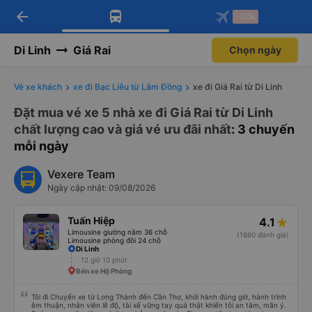
arrow_back
Tải app Vexere ngay!
Tải app Vexere
-30k
Mở app
Mở app
Nhận ưu đãi thành viên độc
-30k/ghế khi đặt vé máy bay qua
quyền
app
Di Linh
Giá Rai
Chọn ngày
Vé xe khách
xe đi Bạc Liêu từ Lâm Đồng
xe đi Giá Rai từ Di Linh
Đặt mua vé xe 5 nhà xe đi Giá Rai từ Di Linh
chất lượng cao và giá vé ưu đãi nhất
: 3 chuyến
mỗi ngày
Vexere Team
Ngày cập nhật: 09/08/2026
Tuấn Hiệp
4.1
Limousine giường nằm 36 chỗ
(1660 đánh giá)
Limousine phòng đôi 24 chỗ
Di Linh
12 giờ 10 phút
Bến xe Hộ Phòng
Tôi đi Chuyến xe từ Long Thành đến Cần Thơ, khởi hành đúng giờ, hành trình
êm thuận, nhân viên lễ độ, tài xế vững tay quả thật khiến tôi an tâm, mãn ý.