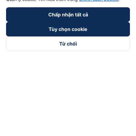
Chấp nhận tất cả
Tùy chọn cookie
Từ chối
Theo dõi chúng tôi trên
Facebook
Tiktok
Youtube
Công ty TNHH Thương Mại Dịch Vụ Vexere
Địa chỉ đăng ký kinh doanh: 8C Chữ Đồng Tử, Phường Tân
Sơn Nhất, TP. Hồ Chí Minh, Việt Nam
Địa chỉ
:
Lầu 2, toà nhà H3 Circo Hoàng Diệu, 384 Hoàng Diệu,
Phường Khánh Hội, TP Hồ Chí Minh, Việt Nam
Tầng 3, toà nhà 101 Láng Hạ, 101 Láng Hạ, Phường Láng, TP.
Hà Nội, Việt Nam
Giấy chứng nhận ĐKKD số 0315133726 do Sở KH và ĐT TP.
Hồ Chí Minh cấp lần đầu ngày 27/6/2018