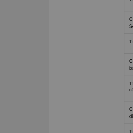
C
S
Tr
C
b
T
n
C
d
T