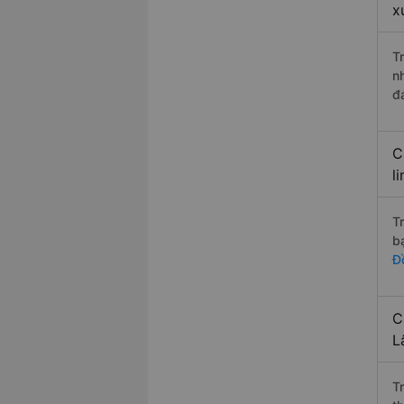
x
T
n
đ
C
l
T
b
Đ
C
L
T