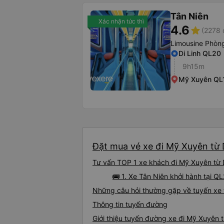
Tân Niên
Xác nhận tức thì
4.6
star
(2278 
Limousine Phòng
Di Linh QL20
9h15m
Mỹ Xuyên QL
Đặt mua vé xe đi Mỹ Xuyên từ D
Tư vấn TOP 1 xe khách đi Mỹ Xuyên từ Di
🚌 1. Xe Tân Niên khởi hành tại Q
Những câu hỏi thường gặp về tuyến xe 
Thông tin tuyến đường
Giới thiệu tuyến đường xe đi Mỹ Xuyên t