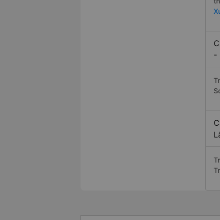
t
X
C
-
T
S
C
L
T
T