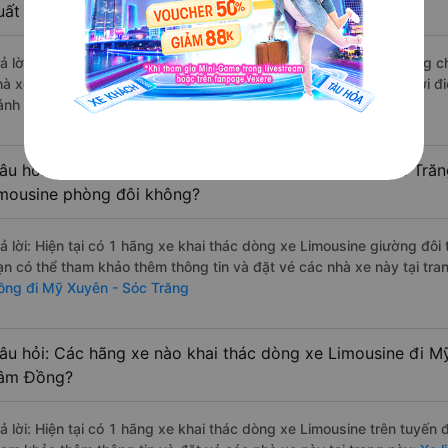
uất sắc, cao cấp nhất?
rả lời: Những hãng xe đi Di Linh - Lâm Đồng Mỹ Xuyên - Sóc Trăng ch
hà xe Tân Niên đi Mỹ Xuyên - Sóc Trăng từ Di Linh - Lâm Đồng với đ
ánh giá của khách hàng).
âu hỏi: Có loại xe Di Linh - Lâm Đồng Mỹ Xuyên - Sóc Trăn
imousine phòng đôi không?
rả lời: Hiện tại có 1 hãng xe khai thác dòng xe Limousine giường đôi
ạn có thể tham khảo thêm thông tin và đặt vé các nhà xe này tại tra
ồng đi Mỹ Xuyên - Sóc Trăng
âu hỏi: Các hãng xe nào khai thác dòng xe Limousine đi Mỹ
âm Đồng?
rả lời: Hiện tại có 1 hãng xe khai thác dòng xe Limousine trên tuyến