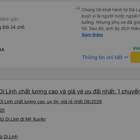
Chúng tôi khởi hành từ Đà Lạ
buýt vì là người nước ngoài
đánh giá)
tưởng. Nhưng phụ xe đã gọi
 Đôi 24 chỗ
tôi. Sau đó, anh ấy đích thân
tiên đi xe giường nằm với ha
Xem thêm
tôi không chắc chắn khi nào
uống. Tôi rất ngạc nhiên khi
KH
1A
Thơ và mọi người xuống xe 
keyboard_arrow_down
Thông tin chi tiết
thức chúng tôi dậy và đảm b
chung, đó là một trải nghiệm
chăn, và đủ chỗ cho 1 người 
i Linh chất lượng cao và giá vé ưu đãi nhất: 1 chuyế
 Linh chất lượng cao, uy tín, giá rẻ nhất 08/2026
L20
từ Di Linh đi Mỹ Xuyên
ừ Di Linh