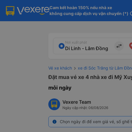
Cam kết hoàn 150% nếu nhà xe

không cung cấp dịch vụ vận chuyển (*)
in
Nơi xuất phát
import_export
Vé xe khách
xe đi Sóc Trăng từ Lâm Đồ
Đặt mua vé xe 4 nhà xe đi Mỹ Xuy
mỗi ngày
Vexere Team
Ngày cập nhật: 06/08/2026
Chọn ngày đi để xem giá vé, số ghế t
info