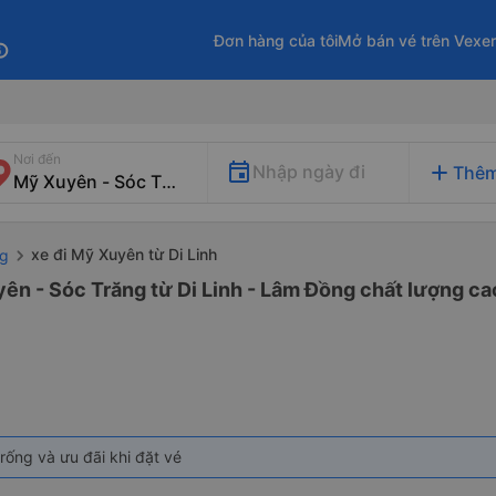
Đơn hàng của tôi
Mở bán vé trên Vexe
fo
Nơi đến
add
Nhập ngày đi
Thêm
xe đi Mỹ Xuyên từ Di Linh
ng
ên - Sóc Trăng từ Di Linh - Lâm Đồng chất lượng cao
rống và ưu đãi khi đặt vé