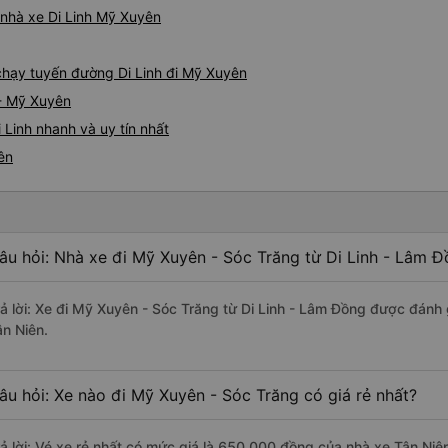
á nhà xe Di Linh Mỹ Xuyên
 chạy tuyến đường Di Linh đi Mỹ Xuyên
 - Mỹ Xuyên
 Linh nhanh và uy tín nhất
ên
âu hỏi: Nhà xe đi Mỹ Xuyên - Sóc Trăng từ Di Linh - Lâm Đ
rả lời: Xe đi Mỹ Xuyên - Sóc Trăng từ Di Linh - Lâm Đồng được đánh 
ân Niên.
âu hỏi: Xe nào đi Mỹ Xuyên - Sóc Trăng có giá rẻ nhất?
rả lời: Vé xe rẻ nhất có mức giá là 650.000 đồng của nhà xe Tân Niê