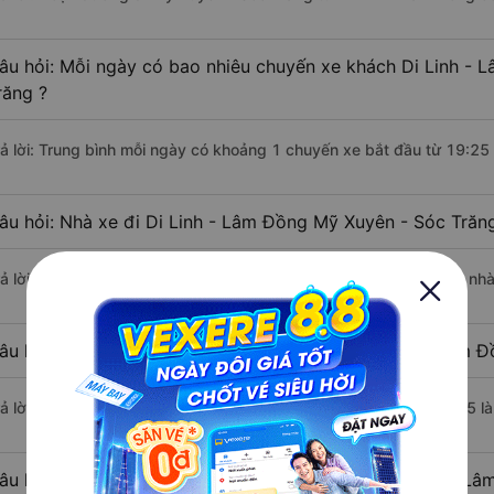
âu hỏi: Mỗi ngày có bao nhiêu chuyến xe khách Di Linh - 
răng ?
rả lời: Trung bình mỗi ngày có khoảng 1 chuyến xe bắt đầu từ 19:25
âu hỏi: Nhà xe đi Di Linh - Lâm Đồng Mỹ Xuyên - Sóc Trăn
rả lời: Chuyến xe có giờ xuất phát sớm nhất vào lúc 19:25 là của nhà
âu hỏi: Nhà xe đi Mỹ Xuyên - Sóc Trăng từ Di Linh - Lâm Đ
rả lời: Chuyến xe có giờ xuất phát trễ (muộn) nhất là vào lúc 19:25 l
âu hỏi: Review xe đi Mỹ Xuyên - Sóc Trăng từ Di Linh - Lâ