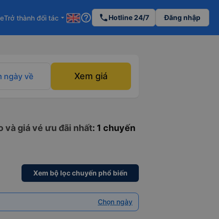
help_outline
phone
Hotline 24/7
Đăng nhập
re
Trở thành đối tác
arrow_drop_down
Xem giá
 ngày về
 và giá vé ưu đãi nhất
: 1 chuyến
Xem bộ lọc chuyến phổ biến
Chọn ngày