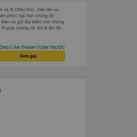
t và đi Châu Đức. Việc lên xe
 nên phức tạp hơn chúng tôi
 điện và gửi địa điểm cho chúng
 đi giúp chúng tôi. Đó là lần đầu
i đứa trẻ nhỏ khá thú vị. Chúng
 xe sẽ dừng lại để nghỉ hoặc ăn
 xe dừng lại lúc nửa đêm ở Cần
ÔNG CẦN THANH TOÁN TRƯỚC
ăn. Khi đến điểm dừng, họ đánh
Xem giá
ảo chúng tôi đã sẵn sàng. Nhìn
 tốt. Mỗi giường đều có gối và
lớn và 1 trẻ em nằm thoải mái.
n