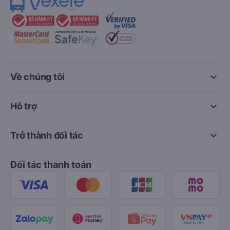
keyboard_arrow_down
Về chúng tôi
keyboard_arrow_down
Hỗ trợ
keyboard_arrow_down
Trở thành đối tác
Đối tác thanh toán