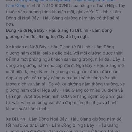
Lâm Đồng
rẻ nhất là 410000VND của hãng xe Tuấn Hiệp. Tùy
thuộc vào chương trình khuyến mãi, giá vé Xe Di Linh - Lâm
Đồng đi Ngã Bảy - Hậu Giang giường nằm này có thể sẽ rẻ
hơn.
Dòng xe đi Ngã Bảy - Hậu Giang từ Di Linh - Lâm Đồng
giường nằm đôi: Riêng tư, đầy đủ tiện nghi
Xe khách đi Ngã Bảy - Hậu Giang từ Di Linh - Lâm Đồng
giường nằm đôi là loại xe đặc biệt. Với mỗi giường được thiết
kế như một phòng ngủ khách sạn sang trọng, hiện đại. Đây là
dòng xe giường nằm cho cặp đôi đi Ngã Bảy - Hậu Giang mới
xuất hiện tại Việt Nam. Loại xe giường nằm đôi ra đời nhằm
đáp ứng yêu cầu ngày càng cao của khách hàng về chất
lượng dịch vụ vận tải. So với xe giường nằm thông thường, xe
giường nằm đôi đi Ngã Bảy - Hậu Giang có nhiều ưu điểm và
tiện nghi vượt trội. Màn hình LCD với hàng nghìn bộ phim giải
trí, wifi, và nước uống và chăn đắp miễn phí phục vụ hành
khách suốt hành trình.
Xe Di Linh - Lâm Đồng Ngã Bảy - Hậu Giang giường nằm đôi
tốt nhất: Xe từ Di Linh - Lâm Đồng đi Ngã Bảy - Hậu Giang
giường nằm đôi được đánh giá chung có chất lượng Tốt với