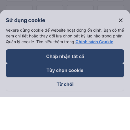
close
Sử dụng cookie
Vexere dùng cookie để website hoạt động ổn định. Bạn có thể
xem chi tiết hoặc thay đổi lựa chọn bất kỳ lúc nào trong phần
Quản lý cookie. Tìm hiểu thêm trong
Chính sách Cookie
.
Chấp nhận tất cả
Tùy chọn cookie
Từ chối
Theo dõi chúng tôi trên
Facebook
Tiktok
Youtube
Công ty TNHH Thương Mại Dịch Vụ Vexere
Địa chỉ đăng ký kinh doanh: 8C Chữ Đồng Tử, Phường Tân