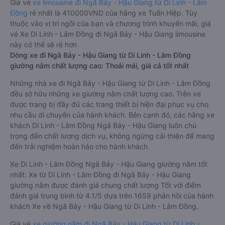
Giá vé
xe limousine đi Ngã Bảy - Hậu Giang từ Di Linh - Lâm
Đồng
rẻ nhất là 410000VND của hãng xe Tuấn Hiệp. Tùy
thuộc vào vị trí ngồi của bạn và chương trình khuyến mãi, giá
vé Xe Di Linh - Lâm Đồng đi Ngã Bảy - Hậu Giang limousine
này có thể sẽ rẻ hơn
Dòng xe đi Ngã Bảy - Hậu Giang từ Di Linh - Lâm Đồng
giường nằm chất lượng cao: Thoải mái, giá cả tốt nhất
Những nhà xe đi Ngã Bảy - Hậu Giang từ Di Linh - Lâm Đồng
đều sở hữu những xe giường nằm chất lượng cao. Trên xe
được trang bị đầy đủ các trang thiết bị hiện đại phục vụ cho
nhu cầu di chuyển của hành khách. Bên cạnh đó, các hãng xe
khách Di Linh - Lâm Đồng Ngã Bảy - Hậu Giang luôn chú
trọng đến chất lượng dịch vụ, không ngừng cải thiện để mang
đến trải nghiệm hoàn hảo cho hành khách.
Xe Di Linh - Lâm Đồng Ngã Bảy - Hậu Giang giường nằm tốt
nhất: Xe từ Di Linh - Lâm Đồng đi Ngã Bảy - Hậu Giang
giường nằm được đánh giá chung chất lượng Tốt với điểm
đánh giá trung bình từ 4.1/5 dựa trên 1659 phản hồi của hành
khách Xe về Ngã Bảy - Hậu Giang từ Di Linh - Lâm Đồng.
Giá vé
xe giường nằm đi Ngã Bảy - Hậu Giang từ Di Linh -