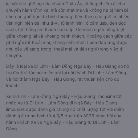
lại với các ghế bọc da chuẩn Châu Âu, không chỉ êm ái cho
chuyến hành trình xa, mà còn mát mẻ và không hề bị hầm bí
như các ghế bọc da bình thường. Kèm theo các ghế có nhiều
tiện nghi hiện đại như ti-vi, tủ lạnh mini, ổ cắm usb, đèn đọc
sách, hệ thống âm thanh cao cấp. Có vách ngăn riêng biệt
giữa khoang lái và khoang hành khách. Khoảng cách giữa các
ghế ngồi rất thoải mái, không nhồi nhét. Luôn đáp ứng được
nhu cầu về sang trọng, thoải mái và tiện nghi trong việc di
chuyển.
Đây là loại xe Di Linh - Lâm Đồng Ngã Bảy - Hậu Giang có hỗ
trợ đón/trả tận nơi miễn phí tại nội thành Di Linh - Lâm Đồng
và nội thành Ngã Bảy - Hậu Giang, rất thuận tiện cho du
khách.
Xe Di Linh - Lâm Đồng Ngã Bảy - Hậu Giang limousine tốt
nhất: Xe từ Di Linh - Lâm Đồng đi Ngã Bảy - Hậu Giang
limousine được đánh giá chung có chất lượng Tốt với điểm
đánh giá trung bình từ 4.3/5 dựa trên 3936 phản hồi của
hành khách Xe về Ngã Bảy - Hậu Giang từ Di Linh - Lâm
Đồng.