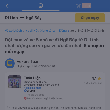
arrow_back
Tải app Vexere ngay!
Tải app Vexere
-30k
Mở app
Mở app
Nhận ưu đãi thành viên độc
-30k/ghế khi đặt vé máy bay qua
quyền
app
Di Linh
Ngã Bảy
Chọn ngày
Vé xe khách
xe đi Hậu Giang từ Lâm Đồng
xe đi Ngã Bảy từ Di Linh
Đặt mua vé xe 5 nhà xe đi Ngã Bảy từ Di Linh
chất lượng cao và giá vé ưu đãi nhất
: 6 chuyến
mỗi ngày
Vexere Team
Ngày cập nhật: 07/08/2026
Tuấn Hiệp
4.1
Giường nằm 40 chỗ
(1659 đánh giá)
Limousine giường nằm 36 chỗ
+1 loại xe khác
Di Linh
9 giờ 30 phút
Bến Xe Khách Ngã 7 Hậu Giang
Tôi đi Chuyến xe từ Long Thành đến Cần Thơ, khởi hành đúng giờ, hành trình