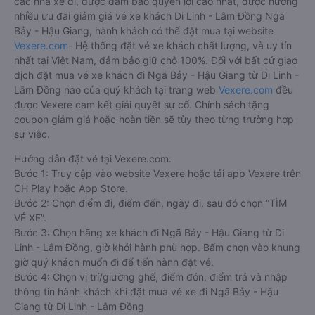
các nhà xe đi, được đảm bảo quyền lợi cao nhất, được hưởng
nhiều ưu đãi giảm giá vé xe khách Di Linh - Lâm Đồng Ngã
Bảy - Hậu Giang, hành khách có thể đặt mua tại website
Vexere.com
- Hệ thống đặt vé xe khách chất lượng, và uy tín
nhất tại Việt Nam, đảm bảo giữ chỗ 100%. Đối với bất cứ giao
dịch đặt mua vé xe khách đi Ngã Bảy - Hậu Giang từ Di Linh -
Lâm Đồng nào của quý khách tại trang web
Vexere.com
đều
được Vexere cam kết giải quyết sự cố. Chính sách tặng
coupon giảm giá hoặc hoàn tiền sẽ tùy theo từng trường hợp
sự việc.
Hướng dẫn đặt vé tại Vexere.com:
Bước 1: Truy cập vào website Vexere hoặc tải app Vexere trên
CH Play hoặc App Store.
Bước 2: Chọn điểm đi, điểm đến, ngày đi, sau đó chọn “TÌM
VÉ XE”.
Bước 3: Chọn hãng xe khách đi Ngã Bảy - Hậu Giang từ Di
Linh - Lâm Đồng, giờ khởi hành phù hợp. Bấm chọn vào khung
giờ quý khách muốn đi để tiến hành đặt vé.
Bước 4: Chọn vị trí/giường ghế, điểm đón, điểm trả và nhập
thông tin hành khách khi đặt mua vé xe đi Ngã Bảy - Hậu
Giang từ Di Linh - Lâm Đồng