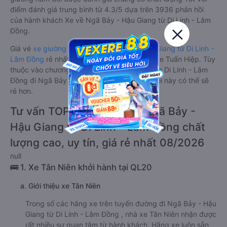
điểm đánh giá trung bình từ 4.3/5 dựa trên 3936 phản hồi
của hành khách Xe về Ngã Bảy - Hậu Giang từ Di Linh - Lâm
Đồng.
Giá vé
xe giường nằm đôi đi Ngã Bảy - Hậu Giang từ Di Linh -
Lâm Đồng
rẻ nhất là 410000VND của hãng xe Tuấn Hiệp. Tùy
thuộc vào chương trình khuyến mãi, giá vé Xe Di Linh - Lâm
Đồng đi Ngã Bảy - Hậu Giang giường nằm đôi này có thể sẽ
rẻ hơn.
Tư vấn TOP 2 xe khách đi Ngã Bảy -
Hậu Giang từ Di Linh - Lâm Đồng chất
lượng cao, uy tín, giá rẻ nhất 08/2026
null
🚌 1. Xe Tân Niên khởi hành tại QL20
a. Giới thiệu xe Tân Niên
Trong số các hãng xe trên tuyến đường đi Ngã Bảy - Hậu
Giang từ Di Linh - Lâm Đồng , nhà xe Tân Niên nhận được
rất nhiều sự quan tâm từ hành khách. Hãng xe luôn sẵn