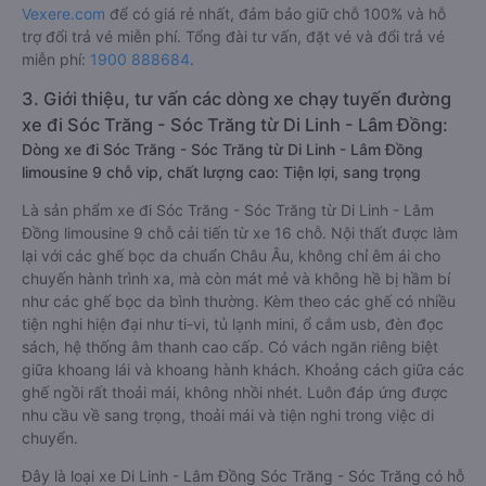
Vexere.com
để có giá rẻ nhất, đảm bảo giữ chỗ 100% và hỗ
trợ đổi trả vé miễn phí. Tổng đài tư vấn, đặt vé và đổi trả vé
miễn phí:
1900 888684
.
3. Giới thiệu, tư vấn các dòng xe chạy tuyến đường
xe đi Sóc Trăng - Sóc Trăng từ Di Linh - Lâm Đồng:
Dòng xe đi Sóc Trăng - Sóc Trăng từ Di Linh - Lâm Đồng
limousine 9 chỗ vip, chất lượng cao: Tiện lợi, sang trọng
Là sản phẩm xe đi Sóc Trăng - Sóc Trăng từ Di Linh - Lâm
Đồng limousine 9 chỗ cải tiến từ xe 16 chỗ. Nội thất được làm
lại với các ghế bọc da chuẩn Châu Âu, không chỉ êm ái cho
chuyến hành trình xa, mà còn mát mẻ và không hề bị hầm bí
như các ghế bọc da bình thường. Kèm theo các ghế có nhiều
tiện nghi hiện đại như ti-vi, tủ lạnh mini, ổ cắm usb, đèn đọc
sách, hệ thống âm thanh cao cấp. Có vách ngăn riêng biệt
giữa khoang lái và khoang hành khách. Khoảng cách giữa các
ghế ngồi rất thoải mái, không nhồi nhét. Luôn đáp ứng được
nhu cầu về sang trọng, thoải mái và tiện nghi trong việc di
chuyển.
Đây là loại xe Di Linh - Lâm Đồng Sóc Trăng - Sóc Trăng có hỗ