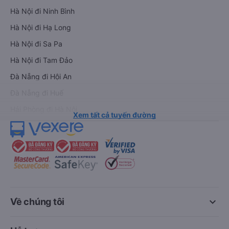
Hà Nội đi Ninh Bình
Hà Nội đi Hạ Long
Hà Nội đi Sa Pa
Hà Nội đi Tam Đảo
Đà Nẵng đi Hội An
Đà Nẵng đi Huế
Hải Phòng đi Hà Nội
Xem tất cả tuyến đường
keyboard_arrow_down
Về chúng tôi