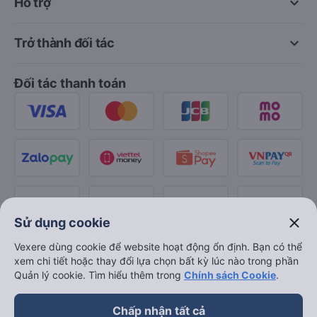
keyboard_arrow_down
Hỗ trợ
keyboard_arrow_down
Trở thành đối tác
Đối tác thanh toán
close
Sử dụng cookie
Vexere dùng cookie để website hoạt động ổn định. Bạn có thể
xem chi tiết hoặc thay đổi lựa chọn bất kỳ lúc nào trong phần
Quản lý cookie. Tìm hiểu thêm trong
Chính sách Cookie
.
Chấp nhận tất cả