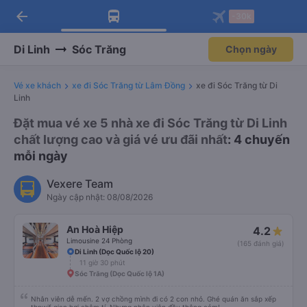
arrow_back
Tải app Vexere ngay!
Tải app Vexere
-30k
Mở app
Mở app
Nhận ưu đãi thành viên độc
-30k/ghế khi đặt vé máy bay qua
quyền
app
Di Linh
Sóc Trăng
Chọn ngày
Vé xe khách
xe đi Sóc Trăng từ Lâm Đồng
xe đi Sóc Trăng từ Di
Linh
Đặt mua vé xe 5 nhà xe đi Sóc Trăng từ Di Linh
chất lượng cao và giá vé ưu đãi nhất
: 4 chuyến
mỗi ngày
Vexere Team
Ngày cập nhật: 08/08/2026
An Hoà Hiệp
4.2
Limousine 24 Phòng
(165 đánh giá)
Di Linh (Dọc Quốc lộ 20)
11 giờ 30 phút
Sóc Trăng (Dọc Quốc lộ 1A)
Nhân viên dễ mến. 2 vợ chồng mình đi có 2 con nhỏ. Ghé quán ăn sắp xếp