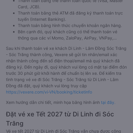
Thanh toán bằng thẻ thanh toán quốc tế (Visa, Master
Card, JCB).
Thanh toán bằng thẻ ATM đã đăng ký thanh toán trực
tuyến (Internet Banking).
Thanh toán bằng hình thức chuyển khoản ngân hàng.
Bên cạnh đó, quý khách cũng có thể thanh toán vé
thông qua các ví Momo, ZaloPay, AirPay, VNPay,…
Sau khi thanh toán vé xe khách Di Linh - Lâm Đồng Sóc Trăng
- Sóc Trăng thành công, Vexere sẽ gửi tin nhắn/email xác
nhận thành công đến số điện thoại/email mà quý khách đã
đăng ký. Đến ngày đi, quý khách vui lòng có mặt tại điểm đón
trước 30 phút giờ khởi hành để chuẩn bị lên xe. Để kiểm tra
tình trạng vé xe đi Sóc Trăng - Sóc Trăng từ Di Linh - Lâm
Đồng đã đặt, quý khách vui lòng truy cập
https://vexere.com/vi-VN/booking/ticketinfo
Xem hướng dẫn chi tiết, minh họa bằng hình ảnh
tại đây.
Đặt vé xe Tết 2027 từ Di Linh đi Sóc
Trăng
Vé xe tết 2027 từ Di Linh đi Sóc Trăng vẫn chưa được công