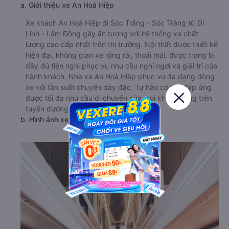
a. Giới thiệu xe An Hoà Hiệp
Xe khách An Hoà Hiệp đi Sóc Trăng - Sóc Trăng từ Di
Linh - Lâm Đồng gây ấn tượng với hệ thống xe chất
lượng cao cấp nhất trên thị trường. Nội thất được thiết kế
hiện đại, không gian xe rộng rãi, thoải mái, được trang bị
đầy đủ tiện nghi phục vụ nhu cầu nghỉ ngơi và giải trí của
hành khách. Nhà xe An Hoà Hiệp phục vụ đa dạng dòng
xe với tần suất chuyến dày đặc. Tự hào có thể đáp ứng
được tối đa nhu cầu di chuyển của mọi khách hàng trên
tuyến đường.
b. Hình ảnh xe An Hoà Hiệp