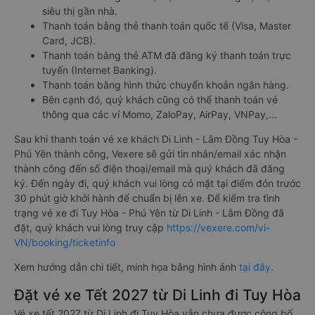
siêu thị gần nhà.
Thanh toán bằng thẻ thanh toán quốc tế (Visa, Master
Card, JCB).
Thanh toán bằng thẻ ATM đã đăng ký thanh toán trực
tuyến (Internet Banking).
Thanh toán bằng hình thức chuyển khoản ngân hàng.
Bên cạnh đó, quý khách cũng có thể thanh toán vé
thông qua các ví Momo, ZaloPay, AirPay, VNPay,…
Sau khi thanh toán vé xe khách Di Linh - Lâm Đồng Tuy Hòa -
Phú Yên thành công, Vexere sẽ gửi tin nhắn/email xác nhận
thành công đến số điện thoại/email mà quý khách đã đăng
ký. Đến ngày đi, quý khách vui lòng có mặt tại điểm đón trước
30 phút giờ khởi hành để chuẩn bị lên xe. Để kiểm tra tình
trạng vé xe đi Tuy Hòa - Phú Yên từ Di Linh - Lâm Đồng đã
đặt, quý khách vui lòng truy cập
https://vexere.com/vi-
VN/booking/ticketinfo
Xem hướng dẫn chi tiết, minh họa bằng hình ảnh
tại đây.
Đặt vé xe Tết 2027 từ Di Linh đi Tuy Hòa
Vé xe tết 2027 từ Di Linh đi Tuy Hòa vẫn chưa được công bố.