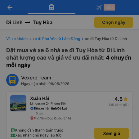
arrow_back
Tải app Vexere ngay!
Tải app Vexere
-30k
Mở app
Mở app
Nhận ưu đãi thành viên độc
-30k/ghế khi đặt vé máy bay qua
quyền
app
Di Linh
Tuy Hòa
Chọn ngày
Vé xe khách
xe đi Phú Yên từ Lâm Đồng
xe đi Tuy Hòa từ Di Linh
Đặt mua vé xe 6 nhà xe đi Tuy Hòa từ Di Linh
chất lượng cao và giá vé ưu đãi nhất
: 4 chuyến
mỗi ngày
Vexere Team
Ngày cập nhật: 09/08/2026
Xuân Hải
4.5
Limousine 24 Phòng Đôi
(25 đánh giá)
Bến xe liên tỉnh Đà Lạt
5 giờ
Phú Yên (Dọc Quốc lộ 1A)
Không cần thanh toán trước
Xem giá
Xác nhận chỗ ngay lập tức