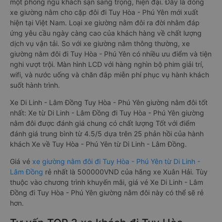
một phòng ngủ khách sạn sang trọng, hiện đại. Đây là dòng
xe giường nằm cho cặp đôi đi Tuy Hòa - Phú Yên mới xuất
hiện tại Việt Nam. Loại xe giường nằm đôi ra đời nhằm đáp
ứng yêu cầu ngày càng cao của khách hàng về chất lượng
dịch vụ vận tải. So với xe giường nằm thông thường, xe
giường nằm đôi đi Tuy Hòa - Phú Yên có nhiều ưu điểm và tiện
nghi vượt trội. Màn hình LCD với hàng nghìn bộ phim giải trí,
wifi, và nước uống và chăn đắp miễn phí phục vụ hành khách
suốt hành trình.
Xe Di Linh - Lâm Đồng Tuy Hòa - Phú Yên giường nằm đôi tốt
nhất: Xe từ Di Linh - Lâm Đồng đi Tuy Hòa - Phú Yên giường
nằm đôi được đánh giá chung có chất lượng Tốt với điểm
đánh giá trung bình từ 4.5/5 dựa trên 25 phản hồi của hành
khách Xe về Tuy Hòa - Phú Yên từ Di Linh - Lâm Đồng.
Giá vé
xe giường nằm đôi đi Tuy Hòa - Phú Yên từ Di Linh -
Lâm Đồng
rẻ nhất là 500000VND của hãng xe Xuân Hải. Tùy
thuộc vào chương trình khuyến mãi, giá vé Xe Di Linh - Lâm
Đồng đi Tuy Hòa - Phú Yên giường nằm đôi này có thể sẽ rẻ
hơn.