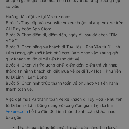
coupon giảm giá hoặc hoàn tiền sẽ tùy theo từng trường hợp
sự việc.
Hướng dẫn đặt vé tại Vexere.com:
Bước 1: Truy cập vào website Vexere hoặc tải app Vexere trên
CH Play hoặc App Store.
Bước 2: Chọn điểm đi, điểm đến, ngày đi, sau đó chọn “TÌM
VÉ XE”.
Bước 3: Chọn hãng xe khách đi Tuy Hòa - Phú Yên từ Di Linh -
Lâm Đồng, giờ khởi hành phù hợp. Bấm chọn vào khung giờ
quý khách muốn đi để tiến hành đặt vé.
Bước 4: Chọn vị trí/giường ghế, điểm đón, điểm trả và nhập
thông tin hành khách khi đặt mua vé xe đi Tuy Hòa - Phú Yên
từ Di Linh - Lâm Đồng
Bước 5: Chọn hình thức thanh toán vé phù hợp và tiến hành
thanh toán vé.
Việc đặt mua và thanh toán vé xe khách đi Tuy Hòa - Phú Yên
từ Di Linh - Lâm Đồng cũng vô cùng đơn giản, tiện lợi khi
Vexere.com
hỗ trợ đến 06 hình thức thanh toán khác nhau
bao gồm:
Thanh toán bằng tiền mặt tại các cửa hàng tiện lợi và