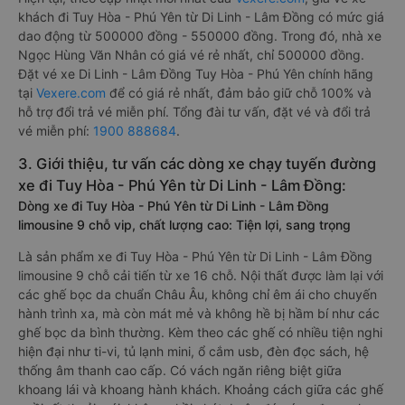
khách đi Tuy Hòa - Phú Yên từ Di Linh - Lâm Đồng có mức giá
dao động từ 500000 đồng - 550000 đồng. Trong đó, nhà xe
Ngọc Hùng Văn Nhân có giá vé rẻ nhất, chỉ 500000 đồng.
Đặt vé xe Di Linh - Lâm Đồng Tuy Hòa - Phú Yên chính hãng
tại
Vexere.com
để có giá rẻ nhất, đảm bảo giữ chỗ 100% và
hỗ trợ đổi trả vé miễn phí. Tổng đài tư vấn, đặt vé và đổi trả
vé miễn phí:
1900 888684
.
3. Giới thiệu, tư vấn các dòng xe chạy tuyến đường
xe đi Tuy Hòa - Phú Yên từ Di Linh - Lâm Đồng:
Dòng xe đi Tuy Hòa - Phú Yên từ Di Linh - Lâm Đồng
limousine 9 chỗ vip, chất lượng cao: Tiện lợi, sang trọng
Là sản phẩm xe đi Tuy Hòa - Phú Yên từ Di Linh - Lâm Đồng
limousine 9 chỗ cải tiến từ xe 16 chỗ. Nội thất được làm lại với
các ghế bọc da chuẩn Châu Âu, không chỉ êm ái cho chuyến
hành trình xa, mà còn mát mẻ và không hề bị hầm bí như các
ghế bọc da bình thường. Kèm theo các ghế có nhiều tiện nghi
hiện đại như ti-vi, tủ lạnh mini, ổ cắm usb, đèn đọc sách, hệ
thống âm thanh cao cấp. Có vách ngăn riêng biệt giữa
khoang lái và khoang hành khách. Khoảng cách giữa các ghế