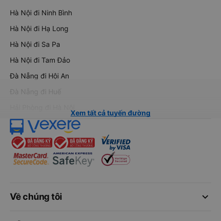
Hà Nội đi Ninh Bình
Hà Nội đi Hạ Long
Hà Nội đi Sa Pa
Hà Nội đi Tam Đảo
Đà Nẵng đi Hội An
Đà Nẵng đi Huế
Hải Phòng đi Hà Nội
Xem tất cả tuyến đường
keyboard_arrow_down
Về chúng tôi