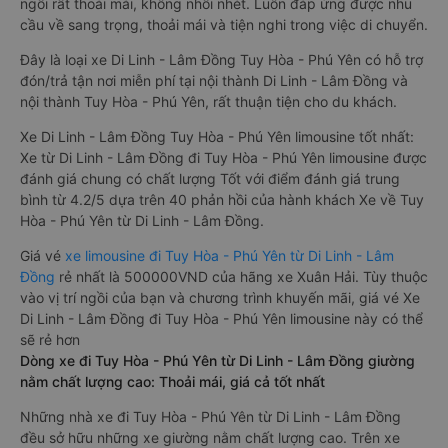
ngồi rất thoải mái, không nhồi nhét. Luôn đáp ứng được nhu
cầu về sang trọng, thoải mái và tiện nghi trong việc di chuyển.
Đây là loại xe Di Linh - Lâm Đồng Tuy Hòa - Phú Yên có hỗ trợ
đón/trả tận nơi miễn phí tại nội thành Di Linh - Lâm Đồng và
nội thành Tuy Hòa - Phú Yên, rất thuận tiện cho du khách.
Xe Di Linh - Lâm Đồng Tuy Hòa - Phú Yên limousine tốt nhất:
Xe từ Di Linh - Lâm Đồng đi Tuy Hòa - Phú Yên limousine được
đánh giá chung có chất lượng Tốt với điểm đánh giá trung
bình từ 4.2/5 dựa trên 40 phản hồi của hành khách Xe về Tuy
Hòa - Phú Yên từ Di Linh - Lâm Đồng.
Giá vé
xe limousine đi Tuy Hòa - Phú Yên từ Di Linh - Lâm
Đồng
rẻ nhất là 500000VND của hãng xe Xuân Hải. Tùy thuộc
vào vị trí ngồi của bạn và chương trình khuyến mãi, giá vé Xe
Di Linh - Lâm Đồng đi Tuy Hòa - Phú Yên limousine này có thể
sẽ rẻ hơn
Dòng xe đi Tuy Hòa - Phú Yên từ Di Linh - Lâm Đồng giường
nằm chất lượng cao: Thoải mái, giá cả tốt nhất
Những nhà xe đi Tuy Hòa - Phú Yên từ Di Linh - Lâm Đồng
đều sở hữu những xe giường nằm chất lượng cao. Trên xe