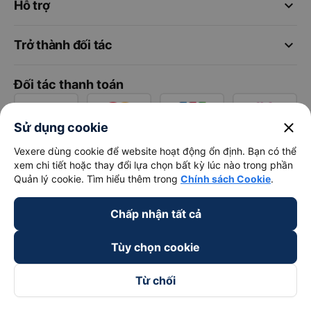
keyboard_arrow_down
Hỗ trợ
keyboard_arrow_down
Trở thành đối tác
Đối tác thanh toán
close
Sử dụng cookie
Vexere dùng cookie để website hoạt động ổn định. Bạn có thể
xem chi tiết hoặc thay đổi lựa chọn bất kỳ lúc nào trong phần
Quản lý cookie. Tìm hiểu thêm trong
Chính sách Cookie
.
Chấp nhận tất cả
Tùy chọn cookie
Từ chối