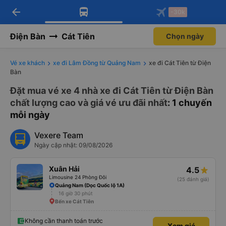
arrow_back
Tải app Vexere ngay!
Tải app Vexere
-30k
Mở app
Mở app
Nhận ưu đãi thành viên độc
-30k/ghế khi đặt vé máy bay qua
quyền
app
Điện Bàn
Cát Tiên
Chọn ngày
Vé xe khách
xe đi Lâm Đồng từ Quảng Nam
xe đi Cát Tiên từ Điện
Bàn
Đặt mua vé xe 4 nhà xe đi Cát Tiên từ Điện Bàn
chất lượng cao và giá vé ưu đãi nhất
: 1 chuyến
mỗi ngày
Vexere Team
Ngày cập nhật: 09/08/2026
Xuân Hải
4.5
Limousine 24 Phòng Đôi
(25 đánh giá)
Quảng Nam (Dọc Quốc lộ 1A)
16 giờ 30 phút
Bến xe Cát Tiên
Không cần thanh toán trước
Xem giá