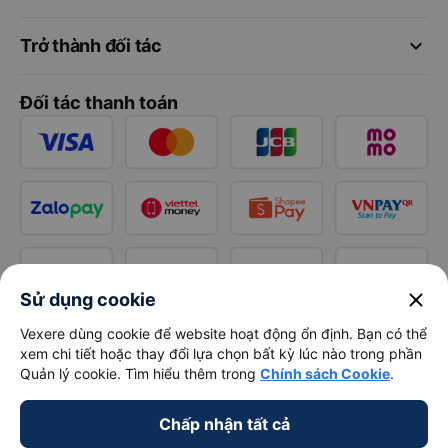
keyboard_arrow_down
Trở thành đối tác
Đối tác thanh toán
close
Sử dụng cookie
Vexere dùng cookie để website hoạt động ổn định. Bạn có thể
xem chi tiết hoặc thay đổi lựa chọn bất kỳ lúc nào trong phần
Quản lý cookie. Tìm hiểu thêm trong
Chính sách Cookie
.
Chấp nhận tất cả