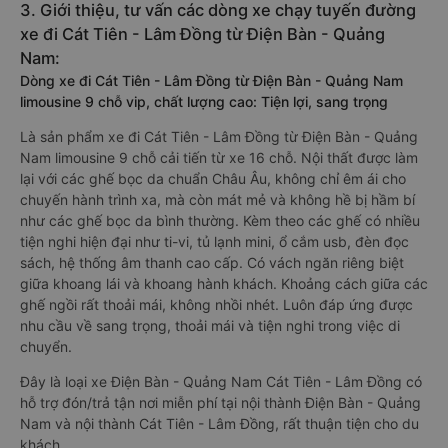
3. Giới thiệu, tư vấn các dòng xe chạy tuyến đường
xe đi Cát Tiên - Lâm Đồng từ Điện Bàn - Quảng
Nam:
Dòng xe đi Cát Tiên - Lâm Đồng từ Điện Bàn - Quảng Nam
limousine 9 chỗ vip, chất lượng cao: Tiện lợi, sang trọng
Là sản phẩm xe đi Cát Tiên - Lâm Đồng từ Điện Bàn - Quảng
Nam limousine 9 chỗ cải tiến từ xe 16 chỗ. Nội thất được làm
lại với các ghế bọc da chuẩn Châu Âu, không chỉ êm ái cho
chuyến hành trình xa, mà còn mát mẻ và không hề bị hầm bí
như các ghế bọc da bình thường. Kèm theo các ghế có nhiều
tiện nghi hiện đại như ti-vi, tủ lạnh mini, ổ cắm usb, đèn đọc
sách, hệ thống âm thanh cao cấp. Có vách ngăn riêng biệt
giữa khoang lái và khoang hành khách. Khoảng cách giữa các
ghế ngồi rất thoải mái, không nhồi nhét. Luôn đáp ứng được
nhu cầu về sang trọng, thoải mái và tiện nghi trong việc di
chuyển.
Đây là loại xe Điện Bàn - Quảng Nam Cát Tiên - Lâm Đồng có
hỗ trợ đón/trả tận nơi miễn phí tại nội thành Điện Bàn - Quảng
Nam và nội thành Cát Tiên - Lâm Đồng, rất thuận tiện cho du
khách.