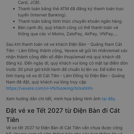
Card, JCB).
Thanh toán bằng thẻ ATM đã đăng ký thanh toán trực
tuyến (Internet Banking).
Thanh toán bằng hình thức chuyển khoản ngân hàng.
Bên cạnh đó, quý khách cũng có thể thanh toán vé
thông qua các ví Momo, ZaloPay, AirPay, VNPay,…
Sau khi thanh toán vé xe khách Điện Bàn - Quảng Nam Cát
Tiên - Lâm Đồng thành công, Vexere sẽ gửi tin nhắn/email xác
nhận thành công đến số điện thoại/email mà quý khách đã
đăng ký. Đến ngày đi, quý khách vui lòng có mặt tại điểm đón
trước 30 phút giờ khởi hành để chuẩn bị lên xe. Để kiểm tra
tình trạng vé xe đi Cát Tiên - Lâm Đồng từ Điện Bàn - Quảng
Nam đã đặt, quý khách vui lòng truy cập
https://vexere.com/vi-VN/booking/ticketinfo
Xem hướng dẫn chi tiết, minh họa bằng hình ảnh
tại đây.
Đặt vé xe Tết 2027 từ Điện Bàn đi Cát
Tiên
Vé xe tết 2027 từ Điện Bàn đi Cát Tiên vẫn chưa được công
bố. Vexere.com sẽ sớm thông báo cho các bạn thông tin vé