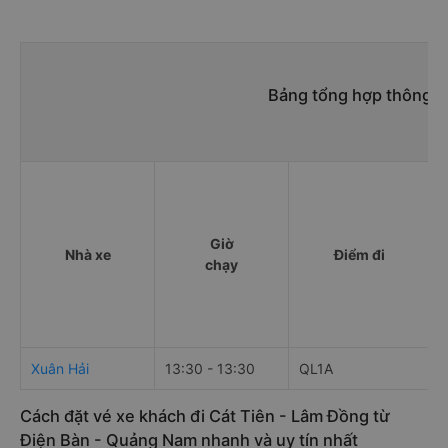
Bảng tổng hợp thông ti
Giờ
Nhà xe
Điểm đi
chạy
Xuân Hải
13:30 - 13:30
QL1A
T
Cách đặt vé xe khách đi Cát Tiên - Lâm Đồng từ
Điện Bàn - Quảng Nam nhanh và uy tín nhất