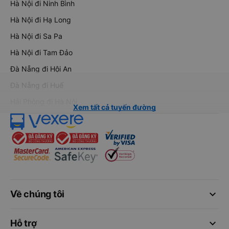
Hà Nội đi Ninh Bình
Hà Nội đi Hạ Long
Hà Nội đi Sa Pa
Hà Nội đi Tam Đảo
Đà Nẵng đi Hội An
Đà Nẵng đi Huế
Hải Phòng đi Hà Nội
Xem tất cả tuyến đường
keyboard_arrow_down
Về chúng tôi
keyboard_arrow_down
Hỗ trợ