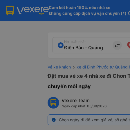
Cam kết hoàn 150% nếu nhà xe

không cung cấp dịch vụ vận chuyển (*)
in
Nơi xuất phát
import_export
Vé xe khách
xe đi Bình Phước từ Quảng
Đặt mua vé xe 4 nhà xe đi Chơn 
chuyến mỗi ngày
Vexere Team
Ngày cập nhật: 05/08/2026
Chọn ngày đi để xem giá vé, số ghế t
info