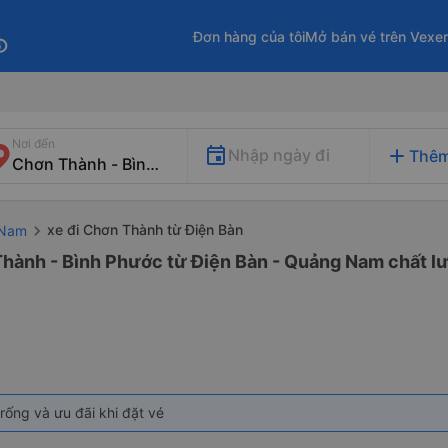
Đơn hàng của tôi
Mở bán vé trên Vexe
fo
Nơi đến
add
Nhập ngày đi
Thêm
xe đi Chơn Thành từ Điện Bàn
 Nam
Thành - Bình Phước từ Điện Bàn - Quảng Nam chất lư
rống và ưu đãi khi đặt vé