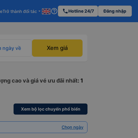
help_outline
phone
Hotline 24/7
Đăng nhập
re
Trở thành đối tác
arrow_drop_down
Xem giá
 ngày về
ợng cao và giá vé ưu đãi nhất
: 1
Xem bộ lọc chuyến phổ biến
Chọn ngày