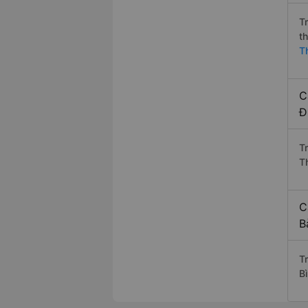
T
t
T
C
Đ
T
T
C
B
T
B