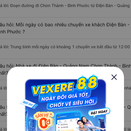
rả lời: Đoạn đường đi Chơn Thành - Bình Phước từ Điện Bàn - Quản
âu hỏi: Mỗi ngày có bao nhiêu chuyến xe khách Điện Bàn 
ình Phước ?
rả lời: Trung bình mỗi ngày có khoảng 1 chuyến xe bắt đầu từ 12:00
âu hỏi: Nhà xe đi Điện Bàn - Quảng Nam Chơn Thành - Bìn
hất?
rả lời: Chuyến xe có giờ xuất phát sớm nhất vào lúc 12:00 là của nh
âu hỏi: Nhà xe đi Chơn Thành - Bình Phước từ Điện Bàn - 
hất?
rả lời: Chuyến xe có giờ xuất phát trễ (muộn) nhất là vào lúc 12:00 