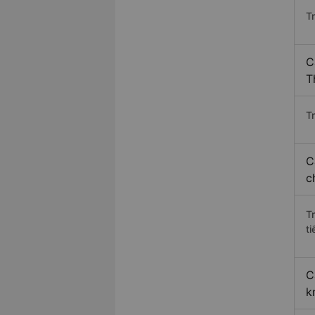
T
C
T
Tr
C
c
T
ti
C
k