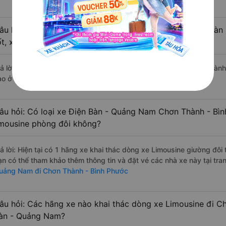
âu hỏi: Review xe đi Chơn Thành - Bình Phước từ Điện Bà
ốt, xuất sắc, cao cấp nhất?
rả lời: Tạm thời chưa đủ review để đánh giá có nhà xe đi Chơn Thàn
ào ở tuyến đường này có chất lượng xuất sắc.
âu hỏi: Có loại xe Điện Bàn - Quảng Nam Chơn Thành - Bìn
imousine phòng đôi không?
rả lời: Hiện tại có 1 hãng xe khai thác dòng xe Limousine giường đôi
ạn có thể tham khảo thêm thông tin và đặt vé các nhà xe này tại tra
uảng Nam đi Chơn Thành - Bình Phước
âu hỏi: Các hãng xe nào khai thác dòng xe Limousine đi C
àn - Quảng Nam?