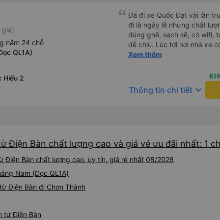
Đã đi xe Quốc Đạt vài lần t
đi là ngày lễ nhưng chất lượ
 giá)
đúng ghế, sạch sẽ, có wifi, 
ng nằm 24 chỗ
dễ chịu. Lúc tới nơi nhà xe c
Dọc QL1A)
nhà. 10đ cho nhà xe, hy vọn
Xem thêm
này. Cảm ơn
KH
 Hiếu 2
keyboard_arrow_down
Thông tin chi tiết
ừ Điện Bàn chất lượng cao và giá vé ưu đãi nhất: 1 c
 Điện Bàn chất lượng cao, uy tín, giá rẻ nhất 08/2026
 Quảng Nam (Dọc QL1A)
từ Điện Bàn đi Chơn Thành
h từ Điện Bàn