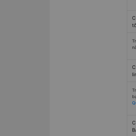
C
t
T
n
C
l
T
b
Q
C
B