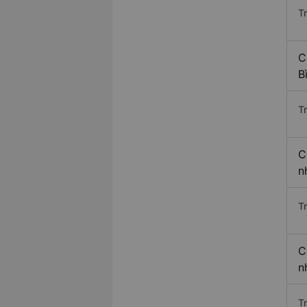
T
C
B
T
C
n
T
C
n
T