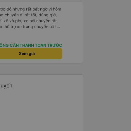
rước đó nhưng rất bất ngờ vì hôm
ng chuyến đi rất tốt, đúng giờ,
tài xế và phụ xe nói chuyện rất
òn hỗ trợ xe trung chuyển tới tận
g nhà xe duy trì được chất lượng
ÔNG CẦN THANH TOÁN TRƯỚC
Xem giá
huyến