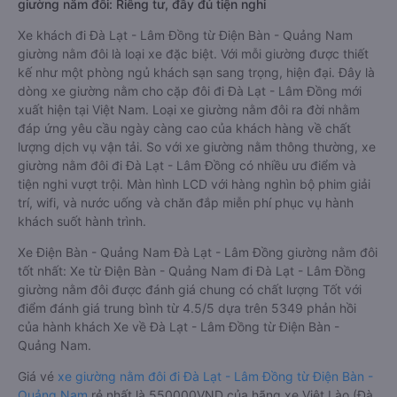
giường nằm đôi: Riêng tư, đầy đủ tiện nghi
Xe khách đi Đà Lạt - Lâm Đồng từ Điện Bàn - Quảng Nam
giường nằm đôi là loại xe đặc biệt. Với mỗi giường được thiết
kế như một phòng ngủ khách sạn sang trọng, hiện đại. Đây là
dòng xe giường nằm cho cặp đôi đi Đà Lạt - Lâm Đồng mới
xuất hiện tại Việt Nam. Loại xe giường nằm đôi ra đời nhằm
đáp ứng yêu cầu ngày càng cao của khách hàng về chất
lượng dịch vụ vận tải. So với xe giường nằm thông thường, xe
giường nằm đôi đi Đà Lạt - Lâm Đồng có nhiều ưu điểm và
tiện nghi vượt trội. Màn hình LCD với hàng nghìn bộ phim giải
trí, wifi, và nước uống và chăn đắp miễn phí phục vụ hành
khách suốt hành trình.
Xe Điện Bàn - Quảng Nam Đà Lạt - Lâm Đồng giường nằm đôi
tốt nhất: Xe từ Điện Bàn - Quảng Nam đi Đà Lạt - Lâm Đồng
giường nằm đôi được đánh giá chung có chất lượng Tốt với
điểm đánh giá trung bình từ 4.5/5 dựa trên 5349 phản hồi
của hành khách Xe về Đà Lạt - Lâm Đồng từ Điện Bàn -
Quảng Nam.
Giá vé
xe giường nằm đôi đi Đà Lạt - Lâm Đồng từ Điện Bàn -
Quảng Nam
rẻ nhất là 550000VND của hãng xe Việt Lào (Đà