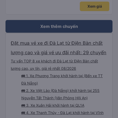
bạn ấy nha. Nếu bạn ấy bị trừ thì bảo bạn ấy liên hệ sđt của mình, mình hỗ
Xem giá
trợ ạ. Số mình đuôi 666, chuyến ĐH-NT ngày 16/1. À các bạn nữ lễ tân xinh
iu còn đổi cho mình phòng đơn sang đôi xong còn note là (một mình) yêu
luôn. Nhưng phòng đôi mà nằm một thì mỗi lần xe rẽ 1 cái là ✈️ Ít đi xe khách
nhưng đủ để đánh giá 10/10.
Xem thêm chuyến
Đặt mua vé xe đi Đà Lạt từ Điện Bàn chất
lượng cao và giá vé ưu đãi nhất: 29 chuyến
Tư vấn TOP 8 xe khách đi Đà Lạt từ Điện Bàn chất
lượng cao, uy tín, giá rẻ nhất 08/2026
🚌 1. Xe Phương Trang khởi hành tại (Bến xe TT
Đà Nẵng)
🚌 2. Xe Việt Lào (Đà Nẵng) khởi hành tại 255
Nguyễn Tất Thành (Văn Phòng Hội An)
🚌 3. Xe Xuân Hải khởi hành tại QL1A
🚌 4. Xe Thanh Thủy - Đà Lạt khởi hành tại Vĩnh