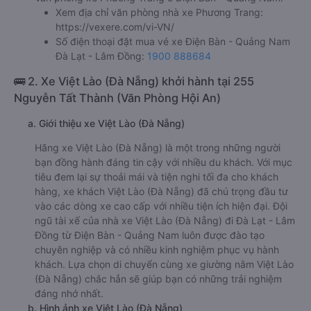
Xem địa chỉ văn phòng nhà xe Phương Trang:
https://vexere.com/vi-VN/
Số điện thoại đặt mua vé xe Điện Bàn - Quảng Nam
Đà Lạt - Lâm Đồng:
1900 888684
🚌 2. Xe Việt Lào (Đà Nẵng) khởi hành tại 255
Nguyễn Tất Thành (Văn Phòng Hội An)
a. Giới thiệu xe Việt Lào (Đà Nẵng)
Hãng xe Việt Lào (Đà Nẵng) là một trong những người
bạn đồng hành đáng tin cậy với nhiều du khách. Với mục
tiêu đem lại sự thoải mái và tiện nghi tối đa cho khách
hàng, xe khách Việt Lào (Đà Nẵng) đã chú trọng đầu tư
vào các dòng xe cao cấp với nhiều tiện ích hiện đại. Đội
ngũ tài xế của nhà xe Việt Lào (Đà Nẵng) đi Đà Lạt - Lâm
Đồng từ Điện Bàn - Quảng Nam luôn được đào tạo
chuyên nghiệp và có nhiều kinh nghiệm phục vụ hành
khách. Lựa chọn di chuyển cùng xe giường nằm Việt Lào
(Đà Nẵng) chắc hẳn sẽ giúp bạn có những trải nghiệm
đáng nhớ nhất.
b. Hình ảnh xe Việt Lào (Đà Nẵng)