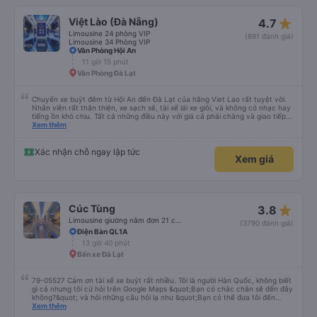
suôn sẻ và hiệu quả, và tôi thực sự khuyên bạn nên đi!
star_rate
Việt Lào (Đà Nẵng)
4.7
Limousine 24 phòng VIP
(891 đánh giá)
Limousine 34 Phòng VIP
Văn Phòng Hội An
11 giờ 15 phút
Văn Phòng Đà Lạt
Chuyến xe buýt đêm từ Hội An đến Đà Lạt của hãng Viet Lao rất tuyệt vời.
Nhân viên rất thân thiện, xe sạch sẽ, tài xế lái xe giỏi, và không có nhạc hay
tiếng ồn khó chịu. Tất cả những điều này với giá cả phải chăng và giao tiếp
bằng tiếng Anh rất suôn sẻ, vì vậy tôi rất khuyên bạn nên chọn hãng này.
Xem thêm
Đối với người đi lần đầu: không có nhà vệ sinh, nhưng có ba điểm dừng cách
nhau khoảng hai tiếng (bạn sẽ được thông báo trước bằng thông báo). Bạn
không được ăn trên xe, nhưng có nhà hàng và quán ăn nhẹ ở một số điểm
Xác nhận chỗ ngay lập tức
Xem giá
dừng. Bạn phải cởi giày và đi chân trần. Tại các điểm dừng, dép nhựa được
cung cấp khi bạn xuống xe; bạn phải trả lại chúng vào thùng trước khi lên xe
lại. Một chai nước nhỏ, một chiếc chăn và một chiếc gối được cung cấp. Có
cổng USB. Tôi không thể kết nối Wi-Fi, nhưng đó có thể là lỗi của tôi. Đối với
những người thừa cân hoặc rất cao, tôi khuyên bạn nên chọn xe buýt có ít
chỗ ngồi hơn (có khoảng 35 chỗ, và tôi không thừa cân, nhưng vẫn hơi
star_rate
Cúc Tùng
3.8
chật). Tôi khuyên bạn nên chọn chỗ ngồi phía dưới và giữa.
Limousine giường nằm đơn 21 chỗ (WC)
(3790 đánh giá)
Điện Bàn QL1A
13 giờ 40 phút
Bến xe Đà Lạt
79-05527 Cảm ơn tài xế xe buýt rất nhiều. Tôi là người Hàn Quốc, không biết
gì cả nhưng tôi cứ hỏi trên Google Maps &quot;Bạn có chắc chắn sẽ đến đây
không?&quot; và hỏi những câu hỏi lạ như &quot;Bạn có thể đưa tôi đến
khách sạn của chúng tôi không?&quot; Nhưng tài xế đã quan tâm. của mọi
Xem thêm
thứ. Vốn dĩ tôi đến lúc 2h30 sáng và được thông báo lúc đó nhưng tài xế bảo