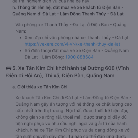
đã trải nghiệm dịch vụ của nhà xe này.
h. Thông tin liên hệ, đặt mua vé xe khách từ Điện Bàn -
Quảng Nam đi Đà Lạt - Lâm Đồng Thanh Thủy - Đà Lạt
Văn phòng xe Thanh Thủy - Đà Lạt ở Điện Bàn - Quảng
Nam:
Xem địa chỉ văn phòng nhà xe Thanh Thủy - Đà Lạt:
https://vexere.com/vi-VN/xe-thanh-thuy-da-lat
Số điện thoại đặt mua vé xe Điện Bàn - Quảng Nam
Đà Lạt - Lâm Đồng:
1900 888684
🚌 5. Xe Tân Kim Chi khởi hành tại Đường 608 (Vĩnh
Điện đi Hội An), Thị xã, Điện Bàn, Quảng Nam
a. Giới thiệu xe Tân Kim Chi
Xe khách Tân Kim Chi đi Đà Lạt - Lâm Đồng từ Điện Bàn -
Quảng Nam gây ấn tượng với hệ thống xe chất lượng cao
cấp nhất trên thị trường. Nội thất được thiết kế hiện đại,
không gian xe rộng rãi, thoải mái, được trang bị đầy đủ
tiện nghi phục vụ nhu cầu nghỉ ngơi và giải trí của hành
khách. Nhà xe Tân Kim Chi phục vụ đa dạng dòng xe với
tần suất chuyến dày đặc. Tự hào có thể đáp ứng được