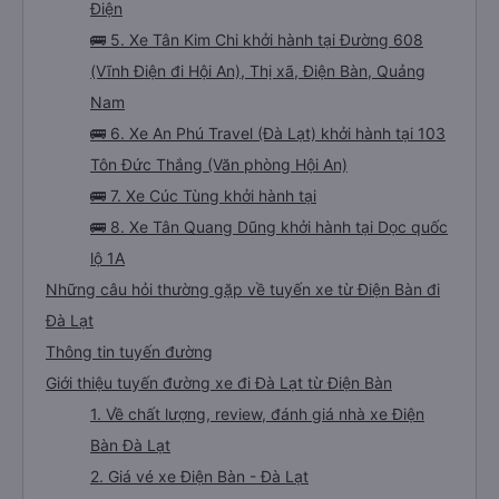
Điện
🚌 5. Xe Tân Kim Chi khởi hành tại Đường 608
(Vĩnh Điện đi Hội An), Thị xã, Điện Bàn, Quảng
Nam
🚌 6. Xe An Phú Travel (Đà Lạt) khởi hành tại 103
Tôn Đức Thắng (Văn phòng Hội An)
🚌 7. Xe Cúc Tùng khởi hành tại
🚌 8. Xe Tân Quang Dũng khởi hành tại Dọc quốc
lộ 1A
Những câu hỏi thường gặp về tuyến xe từ Điện Bàn đi
Đà Lạt
Thông tin tuyến đường
Giới thiệu tuyến đường xe đi Đà Lạt từ Điện Bàn
1. Về chất lượng, review, đánh giá nhà xe Điện
Bàn Đà Lạt
2. Giá vé xe Điện Bàn - Đà Lạt