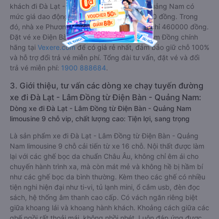
khách đi Đà Lạt - Lâm Đồng từ Điện Bàn - Quảng Nam có
mức giá dao động từ 460000 đồng - 700000 đồng. Trong
đó, nhà xe Phương Trang có giá vé rẻ nhất, chỉ 460000 đồng.
Đặt vé xe Điện Bàn - Quảng Nam Đà Lạt - Lâm Đồng chính
hãng tại
Vexere.com
để có giá rẻ nhất, đảm bảo giữ chỗ 100%
và hỗ trợ đổi trả vé miễn phí. Tổng đài tư vấn, đặt vé và đổi
trả vé miễn phí:
1900 888684
.
3. Giới thiệu, tư vấn các dòng xe chạy tuyến đường
xe đi Đà Lạt - Lâm Đồng từ Điện Bàn - Quảng Nam:
Dòng xe đi Đà Lạt - Lâm Đồng từ Điện Bàn - Quảng Nam
limousine 9 chỗ vip, chất lượng cao: Tiện lợi, sang trọng
Là sản phẩm xe đi Đà Lạt - Lâm Đồng từ Điện Bàn - Quảng
Nam limousine 9 chỗ cải tiến từ xe 16 chỗ. Nội thất được làm
lại với các ghế bọc da chuẩn Châu Âu, không chỉ êm ái cho
chuyến hành trình xa, mà còn mát mẻ và không hề bị hầm bí
như các ghế bọc da bình thường. Kèm theo các ghế có nhiều
tiện nghi hiện đại như ti-vi, tủ lạnh mini, ổ cắm usb, đèn đọc
sách, hệ thống âm thanh cao cấp. Có vách ngăn riêng biệt
giữa khoang lái và khoang hành khách. Khoảng cách giữa các
ghế ngồi rất thoải mái, không nhồi nhét. Luôn đáp ứng được