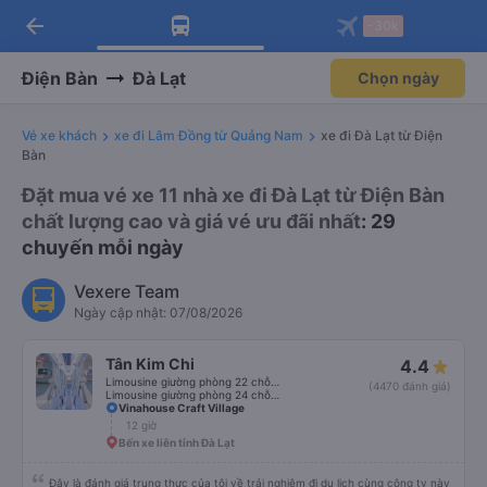
arrow_back
Tải app Vexere ngay!
Tải app Vexere
-30k
Mở app
Mở app
Nhận ưu đãi thành viên độc
-30k/ghế khi đặt vé máy bay qua
quyền
app
Điện Bàn
Đà Lạt
Chọn ngày
Vé xe khách
xe đi Lâm Đồng từ Quảng Nam
xe đi Đà Lạt từ Điện
Bàn
Đặt mua vé xe 11 nhà xe đi Đà Lạt từ Điện Bàn
chất lượng cao và giá vé ưu đãi nhất
: 29
chuyến mỗi ngày
Vexere Team
Ngày cập nhật: 07/08/2026
Tân Kim Chi
4.4
Limousine giường phòng 22 chỗ (CABIN) (WC)
(4470 đánh giá)
Limousine giường phòng 24 chỗ (CABIN)
Vinahouse Craft Village
12 giờ
Bến xe liên tỉnh Đà Lạt
Đây là đánh giá trung thực của tôi về trải nghiệm đi du lịch cùng công ty này