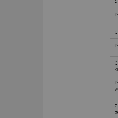
C
T
C
Tr
C
k
T
gi
C
b