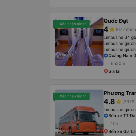
Quốc Đạt
Xác nhận tức thì
4
star
(672 đánh
Limousine 34 gi
Limousine giườ
Limousine giườ
Quảng Nam (
6h30m
Gia lai
Phương Tra
Xác nhận tức thì
4.8
star
(3978 
Limousine giườ
Bến xe TT Đà
10h
Bến xe Gia La