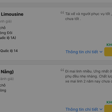
 Limousine
Tài xế và người phục vụ tốt 
chưa tốt .
nh giá)
chỗ
òng Đôi
uốc lộ 1A)
KH
 Quốc lộ 14
keyboard_arrow_down
Thông tin chi tiết
à Nẵng)
Đi mai linh nhiều. Ưng nhất ở
phụ đều nhẹ nhàng. Chất lượ
đánh giá)
xe mai linh 2 năm nay chưa 
chỗ
hòng
KH
keyboard_arrow_down
Thông tin chi tiết