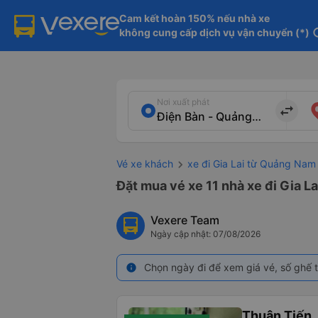
Cam kết hoàn 150% nếu nhà xe

không cung cấp dịch vụ vận chuyển (*)
in
Nơi xuất phát
import_export
Vé xe khách
xe đi Gia Lai từ Quảng Nam
Đặt mua vé xe 11 nhà xe đi Gia L
Vexere Team
Ngày cập nhật: 07/08/2026
Chọn ngày đi để xem giá vé, số ghế t
info
Thuận Tiến