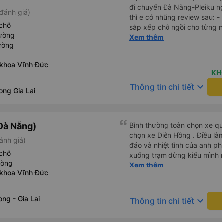
đi chuyến Đà Nẵng-Pleiku n
đánh giá)
thì e có những review sau: - 
chỗ
sắp xếp chỗ ngồi cho từng người 1 - A phụ xe du
iường
cùng tần số nên nói câu nào 
Xem thêm
ường
đúg giờ, trước giờ đi có nv 
phục vụ tốt. - Cơ sở vật chất bình thường, do đặt xe thường
 khoa Vĩnh Đức
nên cũng k đòi hỏi gì nhìu 
KH
dừng lại để đi vệ sinh.
keyboard_arrow_down
Thông tin chi tiết
ong Gia Lai
Đà Nẵng)
Bình thường toàn chọn xe qu
chọn xe Diên Hồng . Điều là
ánh giá)
đáo và nhiệt tình của anh ph
chỗ
xuống trạm dừng kiểu mình rấ
hòng
mình về tận nhà . 10 điểm ch
Xem thêm
 khoa Vĩnh Đức
ng - Gia Lai
keyboard_arrow_down
Thông tin chi tiết