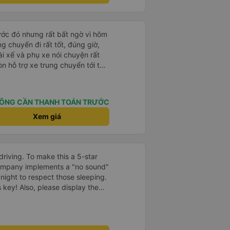
rước đó nhưng rất bất ngờ vì hôm
ng chuyến đi rất tốt, đúng giờ,
tài xế và phụ xe nói chuyện rất
òn hỗ trợ xe trung chuyển tới tận
g nhà xe duy trì được chất lượng
ÔNG CẦN THANH TOÁN TRƯỚC
Xem giá
driving. To make this a 5-star
company implements a "no sound"
 night to respect those sleeping.
is key! Also, please display the
e the cabin for convenience. I
------ ​ Xe chất
t an toàn. Để dịch vụ hoàn hảo
 quy định rõ ràng về việc giữ im