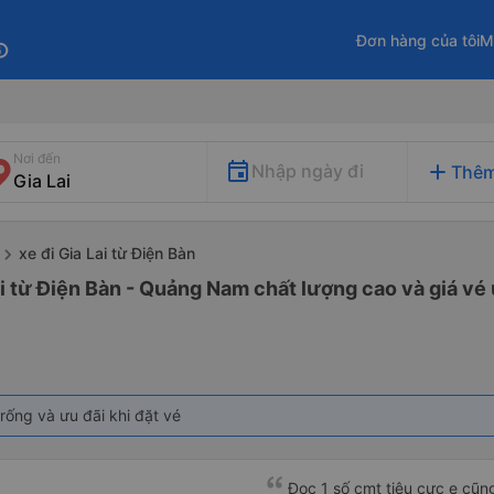
Đơn hàng của tôi
M
fo
Nơi đến
add
Nhập ngày đi
Thêm
xe đi Gia Lai từ Điện Bàn
ai từ Điện Bàn - Quảng Nam chất lượng cao và giá vé 
rống và ưu đãi khi đặt vé
Đọc 1 số cmt tiêu cực e cũ