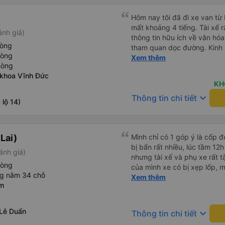
Hôm nay tôi đã đi xe van t
mất khoảng 4 tiếng. Tài xế r
ánh giá)
thông tin hữu ích về văn h
hòng
tham quan dọc đường. Kinh 
hòng
khác nhau trên khắp Việt N
Xem thêm
hòng
đáng sợ vì các tài xế thườn
 khoa Vĩnh Đức
những đoạn đường tắc nghẽn.
KH
toàn nhất mà chúng tôi từng
keyboard_arrow_down
Thông tin chi tiết
sử dụng dịch vụ vận chuyển
lộ 14)
 Lai)
Mình chỉ có 1 góp ý là cốp đ
bị bẩn rất nhiều, lúc tầm 12h
ánh giá)
nhưng tài xế và phụ xe rất t
hòng
của mình xe có bị xẹp lốp, 
ng nằm 34 chỗ
xăng và thay lốp mới khá n
Xem thêm
am
cốp đỡ bụi để chất lượng dịc
và phụ xe nhiều sức khoẻ!
Lê Duẩn
keyboard_arrow_down
Thông tin chi tiết