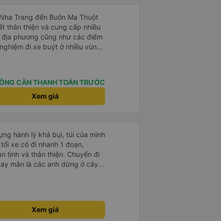
ừ Nha Trang đến Buôn Ma Thuột
ất thân thiện và cung cấp nhiều
óa địa phương cũng như các điểm
nghiệm đi xe buýt ở nhiều vùng
am trước đây của chúng tôi khá
g làm mọi cách để vượt qua
 Tài xế này là người lái xe an
ÔNG CẦN THANH TOÁN TRƯỚC
 gặp. Chúng tôi rất khuyến khích
 của Thai Son.
Xem giá
ựng hành lý khá bụi, túi của mình
 tối xe có đi nhanh 1 đoạn,
ận tình và thân thiện. Chuyến đi
may mắn là các anh dừng ở cây
hanh. Mong nhà xe khắc phục
h vụ tốt hơn, chúc các bác tài
Xem giá