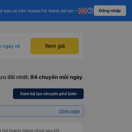
help_outline
Đăng nhập
ở bán vé trên Vexere
Trở thành đối tác
arrow_drop_down
Xem giá
 ngày về
ưu đãi nhất
: 84 chuyến mỗi ngày
Xem bộ lọc chuyến phổ biến
Chọn ngày
ng hơi hoang mang nhưg sau khi