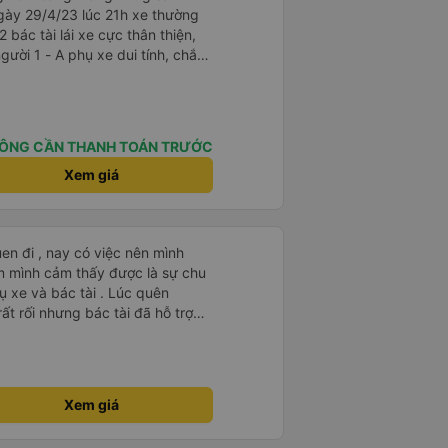
gày 29/4/23 lúc 21h xe thường
2 bác tài lái xe cực thân thiện,
i tính, chắc
là cười câu đó - Xe xuất bến
điện thông báo trước, thái độ
hơn. Nhưng nhìn chug khá ổn, có
ÔNG CẦN THANH TOÁN TRƯỚC
Xem giá
en đi , nay có việc nên mình
m mình cảm thấy được là sự chu
ụ xe và bác tài . Lúc quên
t rối nhưng bác tài đã hỗ trợ
ất lượng 🥰
Xem giá