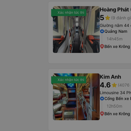
Hoàng Phát 
Xác nhận tức thì
5
star
(9 đánh gi
Giường nằm 44 
Quảng Nam
14h45m
Bến xe Krông
Kim Anh
Xác nhận tức thì
4.6
star
(4076 
Limousine 34 P
Cổng Bến xe
12h50m
Bến xe Krông