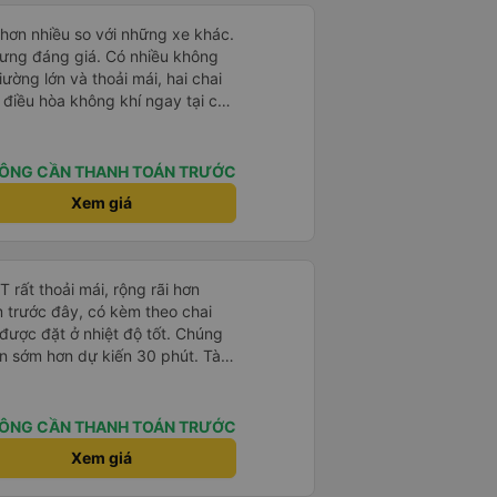
hơn nhiều so với những xe khác.
hưng đáng giá. Có nhiều không
ường lớn và thoải mái, hai chai
 điều hòa không khí ngay tại chỗ
hân viên thân thiện và tài xế lái
sạc điện thoại và Wi-Fi (mặc dù
ũng ổn định).
ÔNG CẦN THANH TOÁN TRƯỚC
Xem giá
rất thoải mái, rộng rãi hơn
m trước đây, có kèm theo chai
 được đặt ở nhiệt độ tốt. Chúng
ến sớm hơn dự kiến 30 phút. Tài
ài xế khác ở Việt Nam! Không quá
 nhạc lớn hoặc tiếng ồn khác và
ất dễ ngủ. Tôi rất vui vì đã đặt
ÔNG CẦN THANH TOÁN TRƯỚC
ýt trên GPS và biển số xe vì tôi
Xem giá
n xe để tìm thấy nó, đây là vấn
 phải tất cả các xe buýt đều có