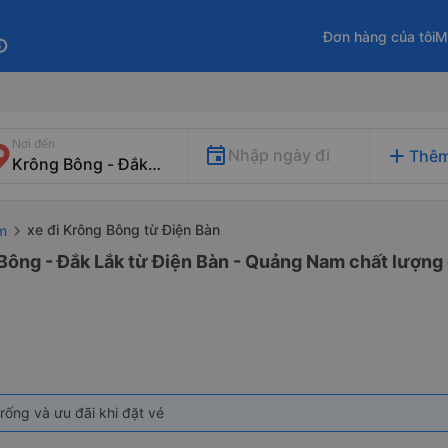
Đơn hàng của tôi
M
fo
Nơi đến
add
Nhập ngày đi
Thêm
xe đi Krông Bông từ Điện Bàn
m
Bông - Đắk Lắk từ Điện Bàn - Quảng Nam chất lượng 
rống và ưu đãi khi đặt vé