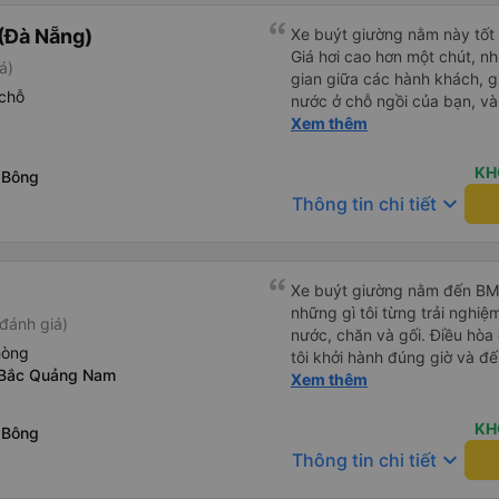
(Đà Nẵng)
Xe buýt giường nằm này tốt 
Giá hơi cao hơn một chút, n
á)
gian giữa các hành khách, gi
chỗ
nước ở chỗ ngồi của bạn, và
ngồi mà bạn có thể bật tắt. N
Xem thêm
xe êm ái. Có ổ cắm điện để 
kết nối không phải lúc nào c
KH
 Bông
keyboard_arrow_down
Thông tin chi tiết
Xe buýt giường nằm đến BMT 
những gì tôi từng trải nghiệ
đánh giá)
nước, chăn và gối. Điều hòa
hòng
tôi khởi hành đúng giờ và đ
 Bắc Quảng Nam
xế rất tuyệt so với những t
Xem thêm
nhiều tiếng còi xe, không có
cảm giác lái xe an toàn nên r
KH
 Bông
qua Vexere và có vị trí xe bu
keyboard_arrow_down
Thông tin chi tiết
phải tìm kiếm xung quanh bế
đề của bến xe Đà Lạt (không