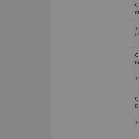
C
c
T
ti
C
n
T
C
Đ
T