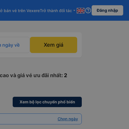
help_outline
Đăng nhập
ở bán vé trên Vexere
Trở thành đối tác
arrow_drop_down
Xem giá
 ngày về
cao và giá vé ưu đãi nhất
: 2
Xem bộ lọc chuyến phổ biến
Chọn ngày