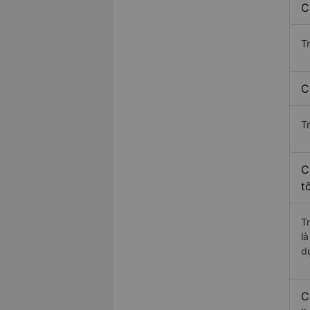
C
T
C
T
C
t
T
l
d
C