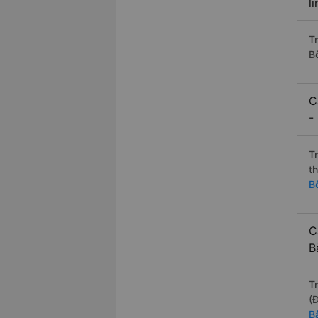
l
T
B
C
-
T
t
B
C
B
T
(
B