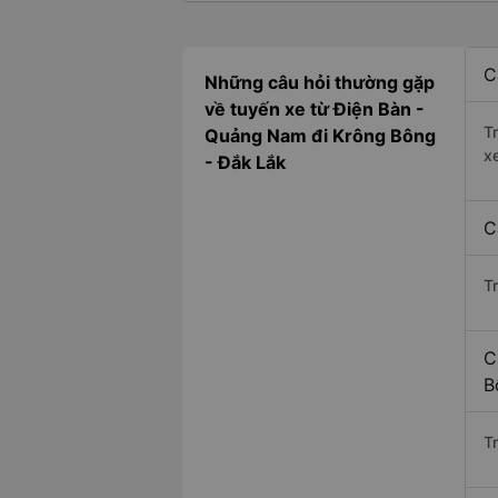
C
Những câu hỏi thường gặp
về tuyến xe từ Điện Bàn -
T
Quảng Nam đi Krông Bông
x
- Đắk Lắk
C
T
C
B
Tr