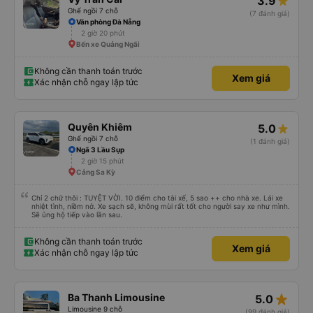
3.9
Ghế ngồi 7 chỗ
(7 đánh giá)
Văn phòng Đà Nẵng
2 giờ 20 phút
Bến xe Quảng Ngãi
Không cần thanh toán trước
Xem giá
Xác nhận chỗ ngay lập tức
Quyên Khiêm
5.0
Ghế ngồi 7 chỗ
(1 đánh giá)
Ngã 3 Lầu Sụp
2 giờ 15 phút
Cảng Sa Kỳ
Chỉ 2 chữ thôi : TUYỆT VỜI. 10 điểm cho tài xế, 5 sao ++ cho nhà xe. Lái xe
nhiệt tình, niềm nở. Xe sạch sẽ, không mùi rất tốt cho người say xe như mình.
Sẽ ủng hộ tiếp vào lần sau.
Không cần thanh toán trước
Xem giá
Xác nhận chỗ ngay lập tức
star_rate
Ba Thanh Limousine
5.0
Limousine 9 chỗ
(99 đánh giá)