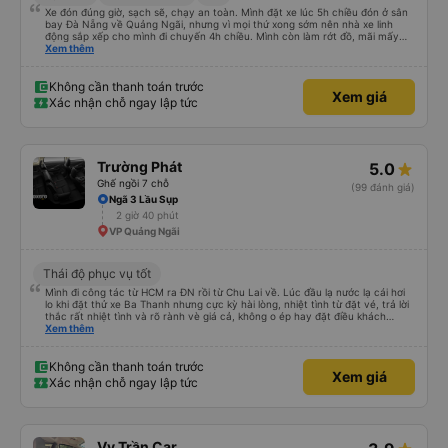
Xe đón đúng giờ, sạch sẽ, chạy an toàn. Mình đặt xe lúc 5h chiều đón ở sân
bay Đà Nẵng về Quảng Ngãi, nhưng vì mọi thứ xong sớm nên nhà xe linh
động sắp xếp cho mình đi chuyến 4h chiều. Mình còn làm rớt đồ, mãi mấy
ngày sau mới phát hiện ra, và phía nhà xe cũng giúp mình tìm lại. Lần sau
Xem thêm
nếu di chuyển Đà Nẵng - Quảng Ngãi thì mình sẽ đi tiếp với nhà xe Hà Thảo.
Không cần thanh toán trước
Xem giá
Xác nhận chỗ ngay lập tức
Trường Phát
5.0
Ghế ngồi 7 chỗ
(99 đánh giá)
Ngã 3 Lầu Sụp
2 giờ 40 phút
VP Quảng Ngãi
Thái độ phục vụ tốt
Mình đi công tác từ HCM ra ĐN rồi từ Chu Lai về. Lúc đầu lạ nước lạ cái hơi
lo khi đặt thử xe Ba Thanh nhưng cực kỳ hài lòng, nhiệt tình từ đặt vé, trả lời
thắc rất nhiệt tình và rõ rành vè giá cả, không o ép hay đặt điều khách
Xem thêm
hàng. Lần tới đi công tác chắc chắn tiếp tục dùng xe nhà này!
Không cần thanh toán trước
Xem giá
Xác nhận chỗ ngay lập tức
Vy Trần Car