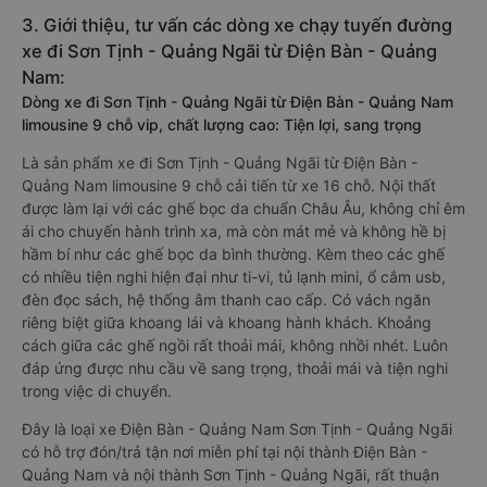
3. Giới thiệu, tư vấn các dòng xe chạy tuyến đường
xe đi Sơn Tịnh - Quảng Ngãi từ Điện Bàn - Quảng
Nam:
Dòng xe đi Sơn Tịnh - Quảng Ngãi từ Điện Bàn - Quảng Nam
limousine 9 chỗ vip, chất lượng cao: Tiện lợi, sang trọng
Là sản phẩm xe đi Sơn Tịnh - Quảng Ngãi từ Điện Bàn -
Quảng Nam limousine 9 chỗ cải tiến từ xe 16 chỗ. Nội thất
được làm lại với các ghế bọc da chuẩn Châu Âu, không chỉ êm
ái cho chuyến hành trình xa, mà còn mát mẻ và không hề bị
hầm bí như các ghế bọc da bình thường. Kèm theo các ghế
có nhiều tiện nghi hiện đại như ti-vi, tủ lạnh mini, ổ cắm usb,
đèn đọc sách, hệ thống âm thanh cao cấp. Có vách ngăn
riêng biệt giữa khoang lái và khoang hành khách. Khoảng
cách giữa các ghế ngồi rất thoải mái, không nhồi nhét. Luôn
đáp ứng được nhu cầu về sang trọng, thoải mái và tiện nghi
trong việc di chuyển.
Đây là loại xe Điện Bàn - Quảng Nam Sơn Tịnh - Quảng Ngãi
có hỗ trợ đón/trả tận nơi miễn phí tại nội thành Điện Bàn -
Quảng Nam và nội thành Sơn Tịnh - Quảng Ngãi, rất thuận