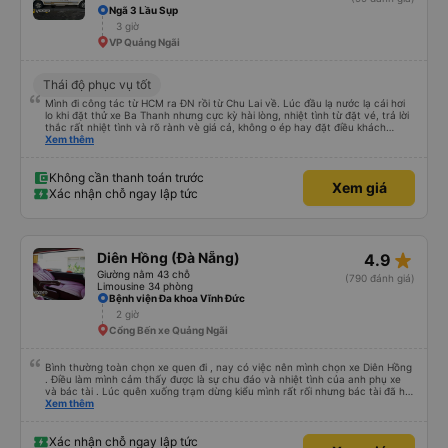
Ngã 3 Lầu Sụp
3 giờ
VP Quảng Ngãi
Thái độ phục vụ tốt
Mình đi công tác từ HCM ra ĐN rồi từ Chu Lai về. Lúc đầu lạ nước lạ cái hơi
lo khi đặt thử xe Ba Thanh nhưng cực kỳ hài lòng, nhiệt tình từ đặt vé, trả lời
thắc rất nhiệt tình và rõ rành vè giá cả, không o ép hay đặt điều khách
Xem thêm
hàng. Lần tới đi công tác chắc chắn tiếp tục dùng xe nhà này!
Không cần thanh toán trước
Xem giá
Xác nhận chỗ ngay lập tức
star_rate
Diên Hồng (Đà Nẵng)
4.9
Giường nằm 43 chỗ
(790 đánh giá)
Limousine 34 phòng
Bệnh viện Đa khoa Vĩnh Đức
2 giờ
Cổng Bến xe Quảng Ngãi
Bình thường toàn chọn xe quen đi , nay có việc nên mình chọn xe Diên Hồng
. Điều làm mình cảm thấy được là sự chu đáo và nhiệt tình của anh phụ xe
và bác tài . Lúc quên xuống trạm dừng kiểu mình rất rối nhưng bác tài đã hỗ
trợ mình về tận nhà . 10 điểm chất lượng 🥰
Xem thêm
Xác nhận chỗ ngay lập tức