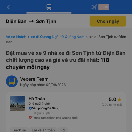
arrow_back
Tải app Vexere ngay!
Tải app Vexere
-30k
Mở app
Mở app
Nhận ưu đãi thành viên độc
-30k/ghế khi đặt vé máy bay qua
quyền
app
Điện Bàn
Sơn Tịnh
Chọn ngày
Vé xe khách
xe đi Quảng Ngãi từ Quảng Nam
xe đi Sơn Tịnh từ Điện
Bàn
Đặt mua vé xe 9 nhà xe đi Sơn Tịnh từ Điện Bàn
chất lượng cao và giá vé ưu đãi nhất
: 118
chuyến mỗi ngày
Vexere Team
Ngày cập nhật: 09/08/2026
Hà Thảo
5.0
Ghế ngồi 7 chỗ
(200 đánh giá)
Văn phòng Đà Nẵng
3 giờ 30 phút
Trung tâm thành phố Quảng Ngãi
Sạch sẽ
Lái xe an toàn
+2