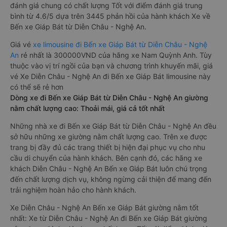
đánh giá chung có chất lượng Tốt với điểm đánh giá trung
bình từ 4.6/5 dựa trên 3445 phản hồi của hành khách Xe về
Bến xe Giáp Bát từ Diễn Châu - Nghệ An.
Giá vé
xe limousine đi Bến xe Giáp Bát từ Diễn Châu - Nghệ
An
rẻ nhất là 300000VND của hãng xe Nam Quỳnh Anh. Tùy
thuộc vào vị trí ngồi của bạn và chương trình khuyến mãi, giá
vé Xe Diễn Châu - Nghệ An đi Bến xe Giáp Bát limousine này
có thể sẽ rẻ hơn
Dòng xe đi Bến xe Giáp Bát từ Diễn Châu - Nghệ An giường
nằm chất lượng cao: Thoải mái, giá cả tốt nhất
Những nhà xe đi Bến xe Giáp Bát từ Diễn Châu - Nghệ An đều
sở hữu những xe giường nằm chất lượng cao. Trên xe được
trang bị đầy đủ các trang thiết bị hiện đại phục vụ cho nhu
cầu di chuyển của hành khách. Bên cạnh đó, các hãng xe
khách Diễn Châu - Nghệ An Bến xe Giáp Bát luôn chú trọng
đến chất lượng dịch vụ, không ngừng cải thiện để mang đến
trải nghiệm hoàn hảo cho hành khách.
Xe Diễn Châu - Nghệ An Bến xe Giáp Bát giường nằm tốt
nhất: Xe từ Diễn Châu - Nghệ An đi Bến xe Giáp Bát giường