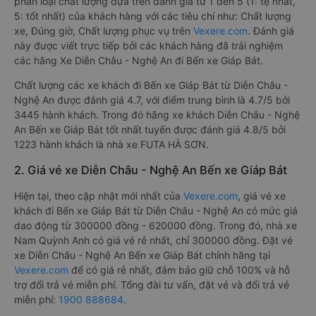
phân loại chất lượng dựa trên đánh giá từ 1 đến 5 (1: tệ nhất,
5: tốt nhất) của khách hàng với các tiêu chí như: Chất lượng
xe, Đúng giờ, Chất lượng phục vụ trên
Vexere.com
. Đánh giá
này được viết trực tiếp bởi các khách hàng đã trải nghiệm
các hãng Xe Diễn Châu - Nghệ An đi Bến xe Giáp Bát.
Chất lượng các xe khách đi Bến xe Giáp Bát từ Diễn Châu -
Nghệ An được đánh giá 4.7, với điểm trung bình là 4.7/5 bởi
3445 hành khách. Trong đó hãng xe khách Diễn Châu - Nghệ
An Bến xe Giáp Bát tốt nhất tuyến được đánh giá 4.8/5 bởi
1223 hành khách là nhà xe FUTA HÀ SƠN.
2. Giá vé xe Diễn Châu - Nghệ An Bến xe Giáp Bát
Hiện tại, theo cập nhật mới nhất của
Vexere.com
, giá vé xe
khách đi Bến xe Giáp Bát từ Diễn Châu - Nghệ An có mức giá
dao động từ 300000 đồng - 620000 đồng. Trong đó, nhà xe
Nam Quỳnh Anh có giá vé rẻ nhất, chỉ 300000 đồng. Đặt vé
xe Diễn Châu - Nghệ An Bến xe Giáp Bát chính hãng tại
Vexere.com
để có giá rẻ nhất, đảm bảo giữ chỗ 100% và hỗ
trợ đổi trả vé miễn phí. Tổng đài tư vấn, đặt vé và đổi trả vé
miễn phí:
1900 888684
.