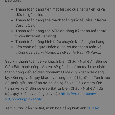
bao gồm:
Thanh toán bằng tiền mặt tại các cửa hàng tiện lợi và
siêu thị gần nhà.
Thanh toán bằng thẻ thanh toán quốc tế (Visa, Master
Card, JCB).
Thanh toán bằng thẻ ATM đã đăng ký thanh toán trực
tuyến (Internet Banking).
Thanh toán bằng hình thức chuyển khoản ngân hàng.
Bên cạnh đó, quý khách cũng có thể thanh toán vé
thông qua các ví Momo, ZaloPay, AirPay, VNPay,…
Sau khi thanh toán vé xe khách Diễn Châu - Nghệ An Bến xe
Giáp Bát thành công, Vexere sẽ gửi tin nhắn/email xác nhận
thành công đến số điện thoại/email mà quý khách đã đăng
ký. Đến ngày đi, quý khách vui lòng có mặt tại điểm đón trước
30 phút giờ khởi hành để chuẩn bị lên xe. Để kiểm tra tình
trạng vé xe đi Bến xe Giáp Bát từ Diễn Châu - Nghệ An đã
đặt, quý khách vui lòng truy cập
https://vexere.com/vi-
VN/booking/ticketinfo
Xem hướng dẫn chi tiết, minh họa bằng hình ảnh
tại đây.