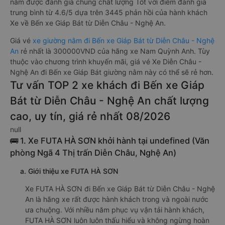
nằm được đánh giá chung chất lượng Tốt với điểm đánh giá
trung bình từ 4.6/5 dựa trên 3445 phản hồi của hành khách
Xe về Bến xe Giáp Bát từ Diễn Châu - Nghệ An.
Giá vé
xe giường nằm đi Bến xe Giáp Bát từ Diễn Châu - Nghệ
An
rẻ nhất là 300000VND của hãng xe Nam Quỳnh Anh. Tùy
thuộc vào chương trình khuyến mãi, giá vé Xe Diễn Châu -
Nghệ An đi Bến xe Giáp Bát giường nằm này có thể sẽ rẻ hơn.
Tư vấn TOP 2 xe khách đi Bến xe Giáp
Bát từ Diễn Châu - Nghệ An chất lượng
cao, uy tín, giá rẻ nhất 08/2026
null
🚌 1. Xe FUTA HÀ SƠN khởi hành tại undefined (Văn
phòng Ngã 4 Thị trấn Diễn Châu, Nghệ An)
a. Giới thiệu xe FUTA HÀ SƠN
Xe FUTA HÀ SƠN đi Bến xe Giáp Bát từ Diễn Châu - Nghệ
An là hãng xe rất được hành khách trong và ngoài nước
ưa chuộng. Với nhiều năm phục vụ vận tải hành khách,
FUTA HÀ SƠN luôn luôn thấu hiểu và không ngừng hoàn