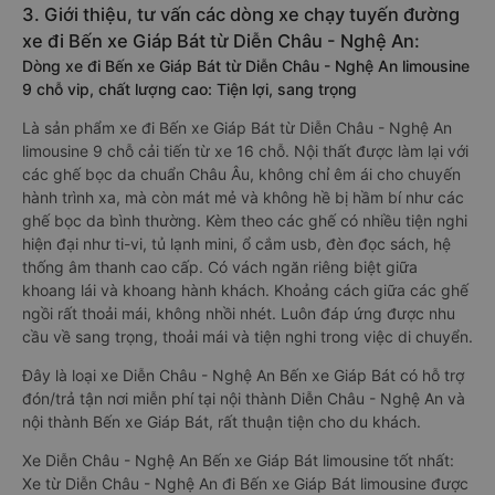
3. Giới thiệu, tư vấn các dòng xe chạy tuyến đường
xe đi Bến xe Giáp Bát từ Diễn Châu - Nghệ An:
Dòng xe đi Bến xe Giáp Bát từ Diễn Châu - Nghệ An limousine
9 chỗ vip, chất lượng cao: Tiện lợi, sang trọng
Là sản phẩm xe đi Bến xe Giáp Bát từ Diễn Châu - Nghệ An
limousine 9 chỗ cải tiến từ xe 16 chỗ. Nội thất được làm lại với
các ghế bọc da chuẩn Châu Âu, không chỉ êm ái cho chuyến
hành trình xa, mà còn mát mẻ và không hề bị hầm bí như các
ghế bọc da bình thường. Kèm theo các ghế có nhiều tiện nghi
hiện đại như ti-vi, tủ lạnh mini, ổ cắm usb, đèn đọc sách, hệ
thống âm thanh cao cấp. Có vách ngăn riêng biệt giữa
khoang lái và khoang hành khách. Khoảng cách giữa các ghế
ngồi rất thoải mái, không nhồi nhét. Luôn đáp ứng được nhu
cầu về sang trọng, thoải mái và tiện nghi trong việc di chuyển.
Đây là loại xe Diễn Châu - Nghệ An Bến xe Giáp Bát có hỗ trợ
đón/trả tận nơi miễn phí tại nội thành Diễn Châu - Nghệ An và
nội thành Bến xe Giáp Bát, rất thuận tiện cho du khách.
Xe Diễn Châu - Nghệ An Bến xe Giáp Bát limousine tốt nhất:
Xe từ Diễn Châu - Nghệ An đi Bến xe Giáp Bát limousine được