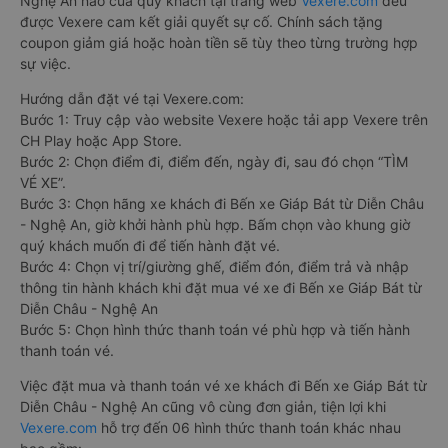
Nghệ An nào của quý khách tại trang web
Vexere.com
đều
được Vexere cam kết giải quyết sự cố. Chính sách tặng
coupon giảm giá hoặc hoàn tiền sẽ tùy theo từng trường hợp
sự việc.
Hướng dẫn đặt vé tại Vexere.com:
Bước 1: Truy cập vào website Vexere hoặc tải app Vexere trên
CH Play hoặc App Store.
Bước 2: Chọn điểm đi, điểm đến, ngày đi, sau đó chọn “TÌM
VÉ XE”.
Bước 3: Chọn hãng xe khách đi Bến xe Giáp Bát từ Diễn Châu
- Nghệ An, giờ khởi hành phù hợp. Bấm chọn vào khung giờ
quý khách muốn đi để tiến hành đặt vé.
Bước 4: Chọn vị trí/giường ghế, điểm đón, điểm trả và nhập
thông tin hành khách khi đặt mua vé xe đi Bến xe Giáp Bát từ
Diễn Châu - Nghệ An
Bước 5: Chọn hình thức thanh toán vé phù hợp và tiến hành
thanh toán vé.
Việc đặt mua và thanh toán vé xe khách đi Bến xe Giáp Bát từ
Diễn Châu - Nghệ An cũng vô cùng đơn giản, tiện lợi khi
Vexere.com
hỗ trợ đến 06 hình thức thanh toán khác nhau