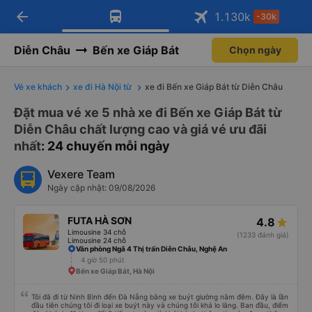
arrow_back
Tải app Vexere ngay!
Tải app Vexere
1.130
k
-30k
Mở app
Mở app
Nhận ưu đãi thành viên độc
-30k/ghế khi đặt vé máy bay qua
quyền
app
Diễn Châu
Bến xe Giáp Bát
Chọn ngày
Vé xe khách
xe đi Hà Nội từ
xe đi Bến xe Giáp Bát từ Diễn Châu
Đặt mua vé xe 5 nhà xe đi Bến xe Giáp Bát từ
Diễn Châu chất lượng cao và giá vé ưu đãi
nhất
: 24 chuyến mỗi ngày
Vexere Team
Ngày cập nhật: 09/08/2026
FUTA HÀ SƠN
4.8
Limousine 34 chỗ
(1233 đánh giá)
Limousine 24 chỗ
Văn phòng Ngã 4 Thị trấn Diễn Châu, Nghệ An
4 giờ 50 phút
Bến xe Giáp Bát, Hà Nội
Tôi đã đi từ Ninh Bình đến Đà Nẵng bằng xe buýt giường nằm đêm. Đây là lần
đầu tiên chúng tôi đi loại xe buýt này và chúng tôi khá lo lắng. Ban đầu, điểm