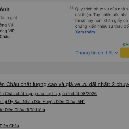
 Anh
Quy trình phục vụ của nhà xe
cải thiện. Tuy nhiên nếu nhà
đánh giá)
thì sẽ hay hơn, khăn giấy có 
hòng VIP
chứng kiến nhiều sự thay đổ
hòng VIP
rồi: tài xế và phụ xe ngày c
Xem thêm
 Châu
rõ ràng và phục vụ nhanh c
trung chuyển ở Hà Nội khi 
KH
keyboard_arrow_down
Thông tin chi tiết
ễn Châu chất lượng cao và giá vé ưu đãi nhất: 2 chu
n Châu chất lượng cao, uy tín, giá rẻ nhất 08/2026
h tại Ủy Ban Nhân Dân Huyện Diễn Châu, AH1
từ Diễn Châu đi Từ Liêm
 Diễn Châu