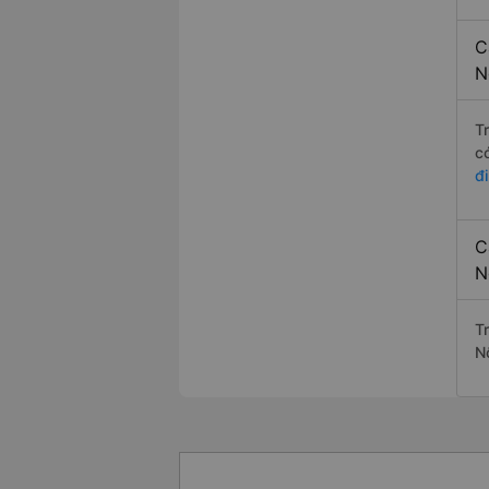
C
N
T
c
đ
C
N
T
N