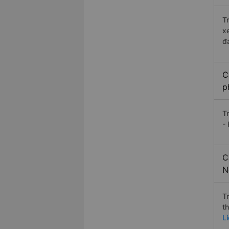
T
x
đ
C
p
T
- 
C
N
T
t
L