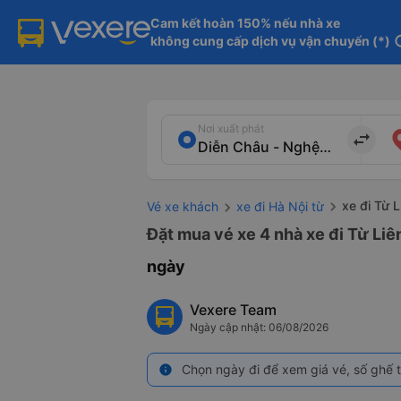
Cam kết hoàn 150% nếu nhà xe

không cung cấp dịch vụ vận chuyển (*)
in
Nơi xuất phát
import_export
xe đi Từ 
Vé xe khách
xe đi Hà Nội từ
Đặt mua vé xe 4 nhà xe đi Từ Liê
ngày
Vexere Team
Ngày cập nhật: 06/08/2026
Chọn ngày đi để xem giá vé, số ghế t
info