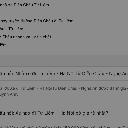
á nhà xe Diễn Châu Từ Liêm
e chạy tuyến đường Diễn Châu đi Từ Liêm
âu - Từ Liêm
n Châu nhanh và uy tín nhất
Liêm
âu hỏi: Nhà xe đi Từ Liêm - Hà Nội từ Diễn Châu - Nghệ An
rả lời: Xe đi Từ Liêm - Hà Nội từ Diễn Châu - Nghệ An được đánh giá
uỳnh Anh.
âu hỏi: Xe nào đi Từ Liêm - Hà Nội có giá rẻ nhất?
rả lời: Vé xe rẻ nhất có mức giá là 450.000 đồng của nhà xe Nam Q