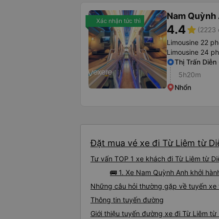
Nam Quỳnh
Xác nhận tức thì
4.4
star
(2223 
Limousine 22 p
Limousine 24 p
Thị Trấn Diễn
5h20m
Nhổn
Đặt mua vé xe đi Từ Liêm từ Di
Tư vấn TOP 1 xe khách đi Từ Liêm từ Diễ
🚌 1. Xe Nam Quỳnh Anh khởi hàn
Những câu hỏi thường gặp về tuyến xe 
Thông tin tuyến đường
Giới thiệu tuyến đường xe đi Từ Liêm từ