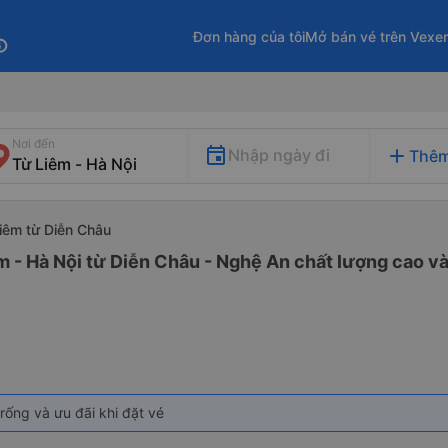
Đơn hàng của tôi
Mở bán vé trên Vexe
fo
Nơi đến
add
Nhập ngày đi
Thêm
Liêm từ Diễn Châu
m - Hà Nội từ Diễn Châu - Nghệ An chất lượng cao và
rống và ưu đãi khi đặt vé