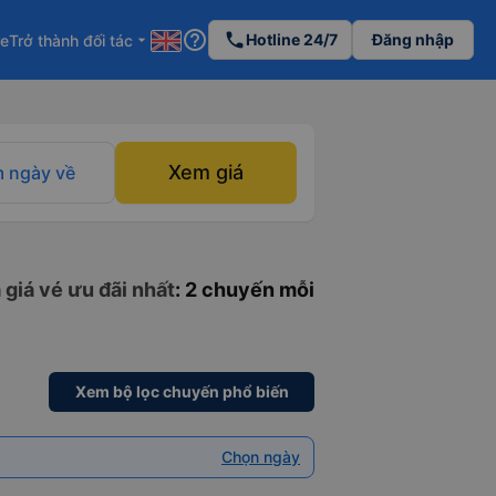
help_outline
phone
Hotline 24/7
Đăng nhập
re
Trở thành đối tác
arrow_drop_down
Xem giá
 ngày về
 giá vé ưu đãi nhất
: 2 chuyến mỗi
Xem bộ lọc chuyến phổ biến
Chọn ngày