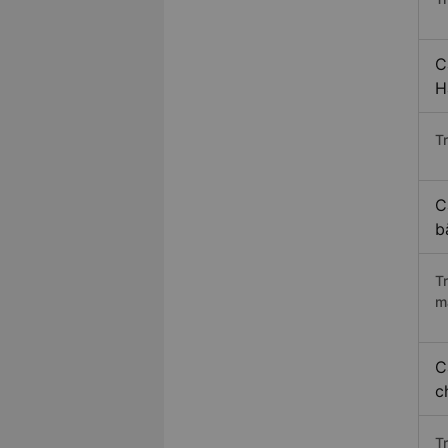
C
H
Tr
C
b
T
m
C
c
T