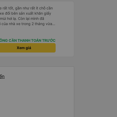
 rất tốt, gần như rất ít chỗ cần
 xe đổi bên sản xuất khăn giấy
mùi hơi lạ. Còn lại mình đã
i của nhà xe trong 2 tháng vừa
àng thân thiện, quy trình phục vụ
hóng, đã giải quyết điểm nghẽn
đã phân vùng từng xe
ÔNG CẦN THANH TOÁN TRƯỚC
Xem giá
yến