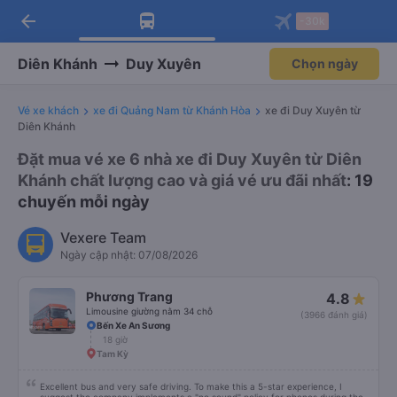
arrow_back
Tải app Vexere ngay!
Tải app Vexere
-30k
Mở app
Mở app
Nhận ưu đãi thành viên độc
-30k/ghế khi đặt vé máy bay qua
quyền
app
Diên Khánh
Duy Xuyên
Chọn ngày
Vé xe khách
xe đi Quảng Nam từ Khánh Hòa
xe đi Duy Xuyên từ
Diên Khánh
Đặt mua vé xe 6 nhà xe đi Duy Xuyên từ Diên
Khánh chất lượng cao và giá vé ưu đãi nhất
: 19
chuyến mỗi ngày
Vexere Team
Ngày cập nhật: 07/08/2026
Phương Trang
4.8
Limousine giường nằm 34 chỗ
(3966 đánh giá)
Bến Xe An Sương
18 giờ
Tam Kỳ
Excellent bus and very safe driving. To make this a 5-star experience, I