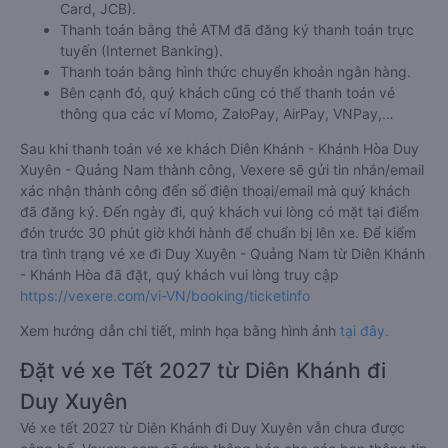
Card, JCB).
Thanh toán bằng thẻ ATM đã đăng ký thanh toán trực
tuyến (Internet Banking).
Thanh toán bằng hình thức chuyển khoản ngân hàng.
Bên cạnh đó, quý khách cũng có thể thanh toán vé
thông qua các ví Momo, ZaloPay, AirPay, VNPay,…
Sau khi thanh toán vé xe khách Diên Khánh - Khánh Hòa Duy
Xuyên - Quảng Nam thành công, Vexere sẽ gửi tin nhắn/email
xác nhận thành công đến số điện thoại/email mà quý khách
đã đăng ký. Đến ngày đi, quý khách vui lòng có mặt tại điểm
đón trước 30 phút giờ khởi hành để chuẩn bị lên xe. Để kiểm
tra tình trạng vé xe đi Duy Xuyên - Quảng Nam từ Diên Khánh
- Khánh Hòa đã đặt, quý khách vui lòng truy cập
https://vexere.com/vi-VN/booking/ticketinfo
Xem hướng dẫn chi tiết, minh họa bằng hình ảnh
tại đây.
Đặt vé xe Tết 2027 từ Diên Khánh đi
Duy Xuyên
Vé xe tết 2027 từ Diên Khánh đi Duy Xuyên vẫn chưa được