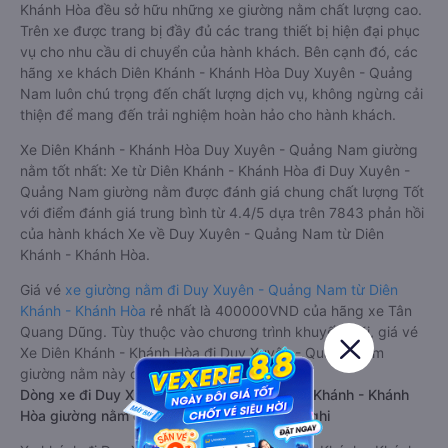
Khánh Hòa đều sở hữu những xe giường nằm chất lượng cao.
Trên xe được trang bị đầy đủ các trang thiết bị hiện đại phục
vụ cho nhu cầu di chuyển của hành khách. Bên cạnh đó, các
hãng xe khách Diên Khánh - Khánh Hòa Duy Xuyên - Quảng
Nam luôn chú trọng đến chất lượng dịch vụ, không ngừng cải
thiện để mang đến trải nghiệm hoàn hảo cho hành khách.
Xe Diên Khánh - Khánh Hòa Duy Xuyên - Quảng Nam giường
nằm tốt nhất: Xe từ Diên Khánh - Khánh Hòa đi Duy Xuyên -
Quảng Nam giường nằm được đánh giá chung chất lượng Tốt
với điểm đánh giá trung bình từ 4.4/5 dựa trên 7843 phản hồi
của hành khách Xe về Duy Xuyên - Quảng Nam từ Diên
Khánh - Khánh Hòa.
Giá vé
xe giường nằm đi Duy Xuyên - Quảng Nam từ Diên
Khánh - Khánh Hòa
rẻ nhất là 400000VND của hãng xe Tân
Quang Dũng. Tùy thuộc vào chương trình khuyến mãi, giá vé
Xe Diên Khánh - Khánh Hòa đi Duy Xuyên - Quảng Nam
giường nằm này có thể sẽ rẻ hơn.
Dòng xe đi Duy Xuyên - Quảng Nam từ Diên Khánh - Khánh
Hòa giường nằm đôi: Riêng tư, đầy đủ tiện nghi