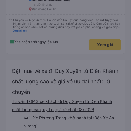
8 giờ 15 phút
Văn Phòng Hội An
Chuyến xe buýt đêm từ Hội An đến Đà Lạt của hãng Viet Lao rất tuyệt vời.
Nhân viên rất thân thiện, xe sạch sẽ, tài xế lái xe giỏi, và không có nhạc hay
tiếng ồn khó chịu. Tất cả những điều này với giá cả phải chăng và giao tiếp
bằng tiếng Anh rất suôn sẻ, vì vậy tôi rất khuyên bạn nên chọn hãng này.
Xem thêm
Đối với người đi lần đầu: không có nhà vệ sinh, nhưng có ba điểm dừng cách
nhau khoảng hai tiếng (bạn sẽ được thông báo trước bằng thông báo). Bạn
không được ăn trên xe, nhưng có nhà hàng và quán ăn nhẹ ở một số điểm
Xác nhận chỗ ngay lập tức
Xem giá
dừng. Bạn phải cởi giày và đi chân trần. Tại các điểm dừng, dép nhựa được
cung cấp khi bạn xuống xe; bạn phải trả lại chúng vào thùng trước khi lên xe
lại. Một chai nước nhỏ, một chiếc chăn và một chiếc gối được cung cấp. Có
cổng USB. Tôi không thể kết nối Wi-Fi, nhưng đó có thể là lỗi của tôi. Đối với
những người thừa cân hoặc rất cao, tôi khuyên bạn nên chọn xe buýt có ít
chỗ ngồi hơn (có khoảng 35 chỗ, và tôi không thừa cân, nhưng vẫn hơi
chật). Tôi khuyên bạn nên chọn chỗ ngồi phía dưới và giữa.
Đặt mua vé xe đi Duy Xuyên từ Diên Khánh
chất lượng cao và giá vé ưu đãi nhất: 19
chuyến
Tư vấn TOP 3 xe khách đi Duy Xuyên từ Diên Khánh
chất lượng cao, uy tín, giá rẻ nhất 08/2026
🚌 1. Xe Phương Trang khởi hành tại (Bến Xe An
Sương)