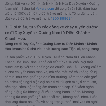
đồng. Đặt vé xe Diên Khánh - Khánh Hòa Duy Xuyên - Quảng
Nam chính hãng tại
Vexere.com
để có giá rẻ nhất, đảm bảo
giữ chỗ 100% và hỗ trợ đổi trả vé miễn phí. Tổng đài tư vấn,
đặt vé và đổi trả vé miễn phí:
1900 888684
.
3. Giới thiệu, tư vấn các dòng xe chạy tuyến đường
xe đi Duy Xuyên - Quảng Nam từ Diên Khánh -
Khánh Hòa:
Dòng xe đi Duy Xuyên - Quảng Nam từ Diên Khánh - Khánh
Hòa limousine 9 chỗ vip, chất lượng cao: Tiện lợi, sang trọng
Là sản phẩm xe đi Duy Xuyên - Quảng Nam từ Diên Khánh -
Khánh Hòa limousine 9 chỗ cải tiến từ xe 16 chỗ. Nội thất
được làm lại với các ghế bọc da chuẩn Châu Âu, không chỉ êm
ái cho chuyến hành trình xa, mà còn mát mẻ và không hề bị
hầm bí như các ghế bọc da bình thường. Kèm theo các ghế
có nhiều tiện nghi hiện đại như ti-vi, tủ lạnh mini, ổ cắm usb,
đèn đọc sách, hệ thống âm thanh cao cấp. Có vách ngăn
riêng biệt giữa khoang lái và khoang hành khách. Khoảng
cách giữa các ghế ngồi rất thoải mái, không nhồi nhét. Luôn
đáp ứng được nhu cầu về sang trọng, thoải mái và tiện nghi