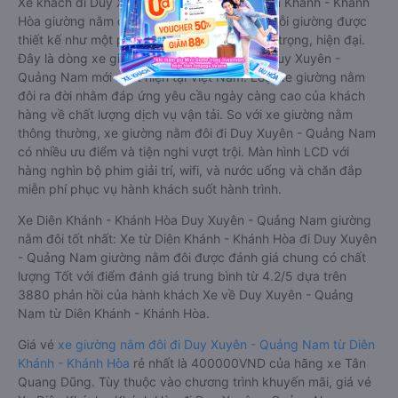
Xe khách đi Duy Xuyên - Quảng Nam từ Diên Khánh - Khánh
Hòa giường nằm đôi là loại xe đặc biệt. Với mỗi giường được
thiết kế như một phòng ngủ khách sạn sang trọng, hiện đại.
Đây là dòng xe giường nằm cho cặp đôi đi Duy Xuyên -
Quảng Nam mới xuất hiện tại Việt Nam. Loại xe giường nằm
đôi ra đời nhằm đáp ứng yêu cầu ngày càng cao của khách
hàng về chất lượng dịch vụ vận tải. So với xe giường nằm
thông thường, xe giường nằm đôi đi Duy Xuyên - Quảng Nam
có nhiều ưu điểm và tiện nghi vượt trội. Màn hình LCD với
hàng nghìn bộ phim giải trí, wifi, và nước uống và chăn đắp
miễn phí phục vụ hành khách suốt hành trình.
Xe Diên Khánh - Khánh Hòa Duy Xuyên - Quảng Nam giường
nằm đôi tốt nhất: Xe từ Diên Khánh - Khánh Hòa đi Duy Xuyên
- Quảng Nam giường nằm đôi được đánh giá chung có chất
lượng Tốt với điểm đánh giá trung bình từ 4.2/5 dựa trên
3880 phản hồi của hành khách Xe về Duy Xuyên - Quảng
Nam từ Diên Khánh - Khánh Hòa.
Giá vé
xe giường nằm đôi đi Duy Xuyên - Quảng Nam từ Diên
Khánh - Khánh Hòa
rẻ nhất là 400000VND của hãng xe Tân
Quang Dũng. Tùy thuộc vào chương trình khuyến mãi, giá vé