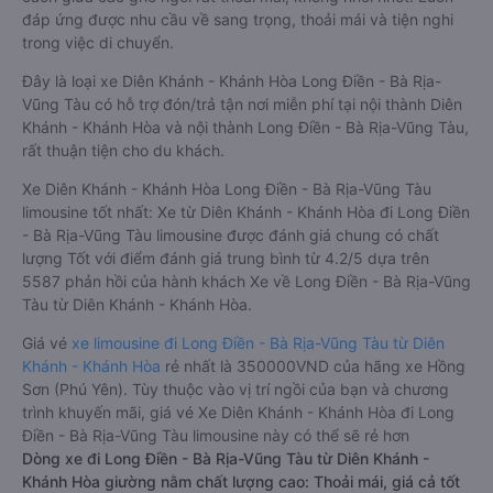
đáp ứng được nhu cầu về sang trọng, thoải mái và tiện nghi
trong việc di chuyển.
Đây là loại xe Diên Khánh - Khánh Hòa Long Điền - Bà Rịa-
Vũng Tàu có hỗ trợ đón/trả tận nơi miễn phí tại nội thành Diên
Khánh - Khánh Hòa và nội thành Long Điền - Bà Rịa-Vũng Tàu,
rất thuận tiện cho du khách.
Xe Diên Khánh - Khánh Hòa Long Điền - Bà Rịa-Vũng Tàu
limousine tốt nhất: Xe từ Diên Khánh - Khánh Hòa đi Long Điền
- Bà Rịa-Vũng Tàu limousine được đánh giá chung có chất
lượng Tốt với điểm đánh giá trung bình từ 4.2/5 dựa trên
5587 phản hồi của hành khách Xe về Long Điền - Bà Rịa-Vũng
Tàu từ Diên Khánh - Khánh Hòa.
Giá vé
xe limousine đi Long Điền - Bà Rịa-Vũng Tàu từ Diên
Khánh - Khánh Hòa
rẻ nhất là 350000VND của hãng xe Hồng
Sơn (Phú Yên). Tùy thuộc vào vị trí ngồi của bạn và chương
trình khuyến mãi, giá vé Xe Diên Khánh - Khánh Hòa đi Long
Điền - Bà Rịa-Vũng Tàu limousine này có thể sẽ rẻ hơn
Dòng xe đi Long Điền - Bà Rịa-Vũng Tàu từ Diên Khánh -
Khánh Hòa giường nằm chất lượng cao: Thoải mái, giá cả tốt