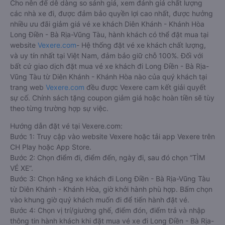
Cho nên để dễ dàng so sánh giá, xem đánh giá chất lượng
các nhà xe đi, được đảm bảo quyền lợi cao nhất, được hưởng
nhiều ưu đãi giảm giá vé xe khách Diên Khánh - Khánh Hòa
Long Điền - Bà Rịa-Vũng Tàu, hành khách có thể đặt mua tại
website
Vexere.com
- Hệ thống đặt vé xe khách chất lượng,
và uy tín nhất tại Việt Nam, đảm bảo giữ chỗ 100%. Đối với
bất cứ giao dịch đặt mua vé xe khách đi Long Điền - Bà Rịa-
Vũng Tàu từ Diên Khánh - Khánh Hòa nào của quý khách tại
trang web
Vexere.com
đều được Vexere cam kết giải quyết
sự cố. Chính sách tặng coupon giảm giá hoặc hoàn tiền sẽ tùy
theo từng trường hợp sự việc.
Hướng dẫn đặt vé tại Vexere.com:
Bước 1: Truy cập vào website Vexere hoặc tải app Vexere trên
CH Play hoặc App Store.
Bước 2: Chọn điểm đi, điểm đến, ngày đi, sau đó chọn “TÌM
VÉ XE”.
Bước 3: Chọn hãng xe khách đi Long Điền - Bà Rịa-Vũng Tàu
từ Diên Khánh - Khánh Hòa, giờ khởi hành phù hợp. Bấm chọn
vào khung giờ quý khách muốn đi để tiến hành đặt vé.
Bước 4: Chọn vị trí/giường ghế, điểm đón, điểm trả và nhập
thông tin hành khách khi đặt mua vé xe đi Long Điền - Bà Rịa-