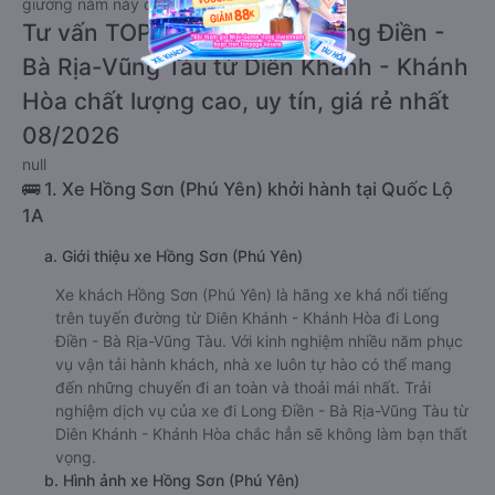
giường nằm này có thể sẽ rẻ hơn.
Tư vấn TOP 2 xe khách đi Long Điền -
Bà Rịa-Vũng Tàu từ Diên Khánh - Khánh
Hòa chất lượng cao, uy tín, giá rẻ nhất
08/2026
null
🚌 1. Xe Hồng Sơn (Phú Yên) khởi hành tại Quốc Lộ
1A
a. Giới thiệu xe Hồng Sơn (Phú Yên)
Xe khách Hồng Sơn (Phú Yên) là hãng xe khá nổi tiếng
trên tuyến đường từ Diên Khánh - Khánh Hòa đi Long
Điền - Bà Rịa-Vũng Tàu. Với kinh nghiệm nhiều năm phục
vụ vận tải hành khách, nhà xe luôn tự hào có thể mang
đến những chuyến đi an toàn và thoải mái nhất. Trải
nghiệm dịch vụ của xe đi Long Điền - Bà Rịa-Vũng Tàu từ
Diên Khánh - Khánh Hòa chắc hẳn sẽ không làm bạn thất
vọng.
b. Hình ảnh xe Hồng Sơn (Phú Yên)