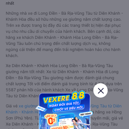
nhất
Những nhà xe đi Long Điền - Bà Rịa-Vũng Tàu từ Diên Khánh -
Khánh Hòa đều sở hữu những xe giường nằm chất lượng cao.
Trên xe được trang bị đầy đủ các trang thiết bị hiện đại phục
vụ cho nhu cầu di chuyển của hành khách. Bên cạnh đó, các
hãng xe khách Diên Khánh - Khánh Hòa Long Điền - Bà Rịa-
Vũng Tàu luôn chú trọng đến chất lượng dịch vụ, không
ngừng cải thiện để mang đến trải nghiệm hoàn hảo cho hành
khách.
Xe Diên Khánh - Khánh Hòa Long Điền - Bà Rịa-Vũng Tàu
giường nằm tốt nhất: Xe từ Diên Khánh - Khánh Hòa đi Long
Điền - Bà Rịa-Vũng Tàu giường nằm được đánh giá chung
chất lượng Tốt với điểm đánh giá trung bình từ 4.2/5 dựa trên
5587 phản hồi của hành khách Xe về Long Điền - Bà Rịa-Vũng
Tàu từ Diên Khánh - Khánh Hòa.
Giá vé
xe giường nằm đi Long Điền - Bà Rịa-Vũng Tàu từ Diên
Khánh - Khánh Hòa
rẻ nhất là 350000VND của hãng xe Hồng
Sơn (Phú Yên). Tùy thuộc vào chương trình khuyến mãi, giá vé
Xe Diên Khánh - Khánh Hòa đi Long Điền - Bà Rịa-Vũng Tàu