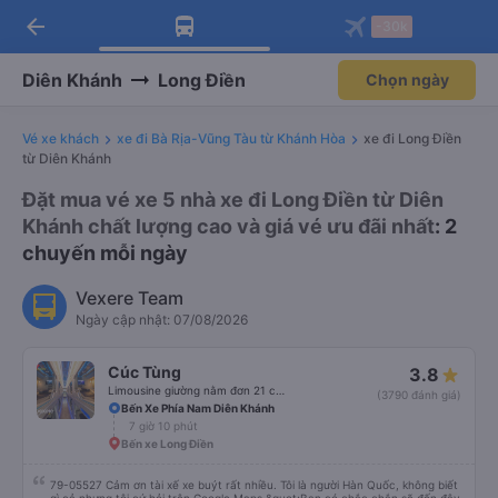
arrow_back
Tải app Vexere ngay!
Tải app Vexere
-30k
Mở app
Mở app
Nhận ưu đãi thành viên độc
-30k/ghế khi đặt vé máy bay qua
quyền
app
Diên Khánh
Long Điền
Chọn ngày
Vé xe khách
xe đi Bà Rịa-Vũng Tàu từ Khánh Hòa
xe đi Long Điền
từ Diên Khánh
Đặt mua vé xe 5 nhà xe đi Long Điền từ Diên
Khánh chất lượng cao và giá vé ưu đãi nhất
: 2
chuyến mỗi ngày
Vexere Team
Ngày cập nhật: 07/08/2026
Cúc Tùng
3.8
Limousine giường nằm đơn 21 chỗ (WC)
(3790 đánh giá)
Bến Xe Phía Nam Diên Khánh
7 giờ 10 phút
Bến xe Long Điền
79-05527 Cảm ơn tài xế xe buýt rất nhiều. Tôi là người Hàn Quốc, không biết