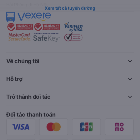
Hải Phòng đi Hà Nội
Xem tất cả tuyến đường
keyboard_arrow_down
Về chúng tôi
keyboard_arrow_down
Hỗ trợ
keyboard_arrow_down
Trở thành đối tác
Đối tác thanh toán