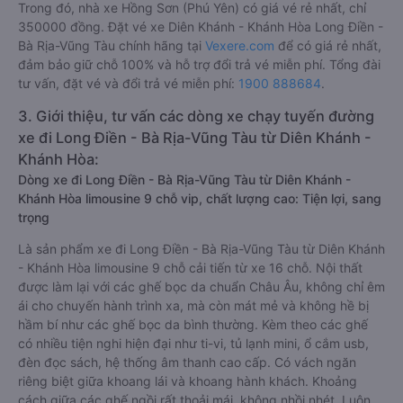
Trong đó, nhà xe Hồng Sơn (Phú Yên) có giá vé rẻ nhất, chỉ
350000 đồng. Đặt vé xe Diên Khánh - Khánh Hòa Long Điền -
Bà Rịa-Vũng Tàu chính hãng tại
Vexere.com
để có giá rẻ nhất,
đảm bảo giữ chỗ 100% và hỗ trợ đổi trả vé miễn phí. Tổng đài
tư vấn, đặt vé và đổi trả vé miễn phí:
1900 888684
.
3. Giới thiệu, tư vấn các dòng xe chạy tuyến đường
xe đi Long Điền - Bà Rịa-Vũng Tàu từ Diên Khánh -
Khánh Hòa:
Dòng xe đi Long Điền - Bà Rịa-Vũng Tàu từ Diên Khánh -
Khánh Hòa limousine 9 chỗ vip, chất lượng cao: Tiện lợi, sang
trọng
Là sản phẩm xe đi Long Điền - Bà Rịa-Vũng Tàu từ Diên Khánh
- Khánh Hòa limousine 9 chỗ cải tiến từ xe 16 chỗ. Nội thất
được làm lại với các ghế bọc da chuẩn Châu Âu, không chỉ êm
ái cho chuyến hành trình xa, mà còn mát mẻ và không hề bị
hầm bí như các ghế bọc da bình thường. Kèm theo các ghế
có nhiều tiện nghi hiện đại như ti-vi, tủ lạnh mini, ổ cắm usb,
đèn đọc sách, hệ thống âm thanh cao cấp. Có vách ngăn
riêng biệt giữa khoang lái và khoang hành khách. Khoảng
cách giữa các ghế ngồi rất thoải mái, không nhồi nhét. Luôn