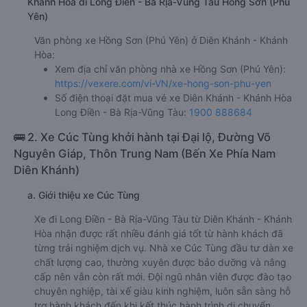
Khánh Hòa đi Long Điền - Bà Rịa-Vũng Tàu Hồng Sơn (Phú
Yên)
Văn phòng xe Hồng Sơn (Phú Yên) ở Diên Khánh - Khánh
Hòa:
Xem địa chỉ văn phòng nhà xe Hồng Sơn (Phú Yên):
https://vexere.com/vi-VN/xe-hong-son-phu-yen
Số điện thoại đặt mua vé xe Diên Khánh - Khánh Hòa
Long Điền - Bà Rịa-Vũng Tàu:
1900 888684
🚌 2. Xe Cúc Tùng khởi hành tại Đại lộ, Đường Võ
Nguyên Giáp, Thôn Trung Nam (Bến Xe Phía Nam
Diên Khánh)
a. Giới thiệu xe Cúc Tùng
Xe đi Long Điền - Bà Rịa-Vũng Tàu từ Diên Khánh - Khánh
Hòa nhận được rất nhiều đánh giá tốt từ hành khách đã
từng trải nghiệm dịch vụ. Nhà xe Cúc Tùng đầu tư dàn xe
chất lượng cao, thường xuyên được bảo dưỡng và nâng
cấp nên vẫn còn rất mới. Đội ngũ nhân viên được đào tạo
chuyên nghiệp, tài xế giàu kinh nghiệm, luôn sẵn sàng hỗ
trợ hành khách đến khi kết thúc hành trình di chuyển.