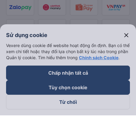
close
Sử dụng cookie
Vexere dùng cookie để website hoạt động ổn định. Bạn có thể
xem chi tiết hoặc thay đổi lựa chọn bất kỳ lúc nào trong phần
Quản lý cookie. Tìm hiểu thêm trong
Chính sách Cookie
.
Chấp nhận tất cả
Tùy chọn cookie
Từ chối
Theo dõi chúng tôi trên
Facebook
Tiktok
Youtube