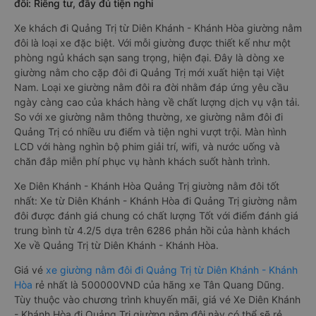
đôi: Riêng tư, đầy đủ tiện nghi
Xe khách đi Quảng Trị từ Diên Khánh - Khánh Hòa giường nằm
đôi là loại xe đặc biệt. Với mỗi giường được thiết kế như một
phòng ngủ khách sạn sang trọng, hiện đại. Đây là dòng xe
giường nằm cho cặp đôi đi Quảng Trị mới xuất hiện tại Việt
Nam. Loại xe giường nằm đôi ra đời nhằm đáp ứng yêu cầu
ngày càng cao của khách hàng về chất lượng dịch vụ vận tải.
So với xe giường nằm thông thường, xe giường nằm đôi đi
Quảng Trị có nhiều ưu điểm và tiện nghi vượt trội. Màn hình
LCD với hàng nghìn bộ phim giải trí, wifi, và nước uống và
chăn đắp miễn phí phục vụ hành khách suốt hành trình.
Xe Diên Khánh - Khánh Hòa Quảng Trị giường nằm đôi tốt
nhất: Xe từ Diên Khánh - Khánh Hòa đi Quảng Trị giường nằm
đôi được đánh giá chung có chất lượng Tốt với điểm đánh giá
trung bình từ 4.2/5 dựa trên 6286 phản hồi của hành khách
Xe về Quảng Trị từ Diên Khánh - Khánh Hòa.
Giá vé
xe giường nằm đôi đi Quảng Trị từ Diên Khánh - Khánh
Hòa
rẻ nhất là 500000VND của hãng xe Tân Quang Dũng.
Tùy thuộc vào chương trình khuyến mãi, giá vé Xe Diên Khánh
- Khánh Hòa đi Quảng Trị giường nằm đôi này có thể sẽ rẻ