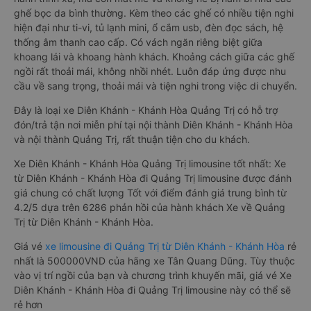
ghế bọc da bình thường. Kèm theo các ghế có nhiều tiện nghi
hiện đại như ti-vi, tủ lạnh mini, ổ cắm usb, đèn đọc sách, hệ
thống âm thanh cao cấp. Có vách ngăn riêng biệt giữa
khoang lái và khoang hành khách. Khoảng cách giữa các ghế
ngồi rất thoải mái, không nhồi nhét. Luôn đáp ứng được nhu
cầu về sang trọng, thoải mái và tiện nghi trong việc di chuyển.
Đây là loại xe Diên Khánh - Khánh Hòa Quảng Trị có hỗ trợ
đón/trả tận nơi miễn phí tại nội thành Diên Khánh - Khánh Hòa
và nội thành Quảng Trị, rất thuận tiện cho du khách.
Xe Diên Khánh - Khánh Hòa Quảng Trị limousine tốt nhất: Xe
từ Diên Khánh - Khánh Hòa đi Quảng Trị limousine được đánh
giá chung có chất lượng Tốt với điểm đánh giá trung bình từ
4.2/5 dựa trên 6286 phản hồi của hành khách Xe về Quảng
Trị từ Diên Khánh - Khánh Hòa.
Giá vé
xe limousine đi Quảng Trị từ Diên Khánh - Khánh Hòa
rẻ
nhất là 500000VND của hãng xe Tân Quang Dũng. Tùy thuộc
vào vị trí ngồi của bạn và chương trình khuyến mãi, giá vé Xe
Diên Khánh - Khánh Hòa đi Quảng Trị limousine này có thể sẽ
rẻ hơn