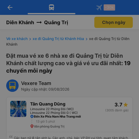
arrow_back
Tải app Vexere ngay!
Tải app Vexere
-30k
Mở app
Mở app
Nhận ưu đãi thành viên độc
-30k/ghế khi đặt vé máy bay qua
quyền
app
Diên Khánh
Quảng Trị
Chọn ngày
Vé xe khách
xe đi Quảng Trị từ Khánh Hòa
xe đi Quảng Trị từ Diên
Khánh
Đặt mua vé xe 6 nhà xe đi Quảng Trị từ Diên
Khánh chất lượng cao và giá vé ưu đãi nhất
: 19
chuyến mỗi ngày
Vexere Team
Ngày cập nhật: 09/08/2026
Tân Quang Dũng
3.7
Limousine 22 Phòng Đôi (WC)
(3005 đánh giá)
Limousine 22 Phòng Đôi G ( WC)
Bến Xe Phía Nam Nha Trang mới
13 giờ 5 phút
Văn phòng Quảng Trị
Các bạn nữ lễ tân xinh iu. Các anh, chú, bác VP ĐH vui tính, quan tâm khách,