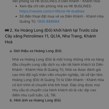
Văn phòng xe HK BUSLINES ở Diên Khánh - Khánh Hòa:
Xem địa chỉ văn phòng nhà xe HK BUSLINES:
https://vexere.com/vi-VN/xe-hk-buslines
Số điện thoại đặt mua vé xe Diên Khánh - Khánh Hòa
Quảng Trị:
1900 888684
🚌 2. Xe Hoàng Long (Đỏ) khởi hành tại Trước cửa
Cây xăng Petrolimex 11, QL1A, Nha Trang, Khánh
Hoà
a. Giới thiệu xe Hoàng Long (Đỏ)
Nhà xe Hoàng Long (Đỏ) là một trong những nhà xe hàng
đầu chuyên cung cấp dịch vụ vận tải hành khách từ Diên
Khánh - Khánh Hòa đi Quảng Trị. Nhà xe được đánh giá
cao nhờ đội ngũ nhân viên chuyên nghiệp, tài xế tận tâm.
Hoàng Long (Đỏ) đi Quảng Trị từ Diên Khánh - Khánh Hòa
có lịch trình di chuyển khá linh hoạt. Đáp ứng được mọi
nhu cầu di chuyển của hành khách dù là các dịp cao
điểm như cuối tuần, Lễ, Tết.
b. Hình ảnh xe Hoàng Long (Đỏ)