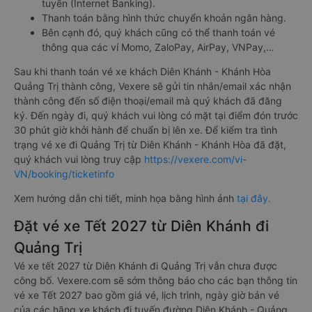
tuyến (Internet Banking).
Thanh toán bằng hình thức chuyển khoản ngân hàng.
Bên cạnh đó, quý khách cũng có thể thanh toán vé
thông qua các ví Momo, ZaloPay, AirPay, VNPay,…
Sau khi thanh toán vé xe khách Diên Khánh - Khánh Hòa
Quảng Trị thành công, Vexere sẽ gửi tin nhắn/email xác nhận
thành công đến số điện thoại/email mà quý khách đã đăng
ký. Đến ngày đi, quý khách vui lòng có mặt tại điểm đón trước
30 phút giờ khởi hành để chuẩn bị lên xe. Để kiểm tra tình
trạng vé xe đi Quảng Trị từ Diên Khánh - Khánh Hòa đã đặt,
quý khách vui lòng truy cập
https://vexere.com/vi-
VN/booking/ticketinfo
Xem hướng dẫn chi tiết, minh họa bằng hình ảnh
tại đây.
Đặt vé xe Tết 2027 từ Diên Khánh đi
Quảng Trị
Vé xe tết 2027 từ Diên Khánh đi Quảng Trị vẫn chưa được
công bố. Vexere.com sẽ sớm thông báo cho các bạn thông tin
vé xe Tết 2027 bao gồm giá vé, lịch trình, ngày giờ bán vé
của các hãng xe khách đi tuyến đường Diên Khánh - Quảng