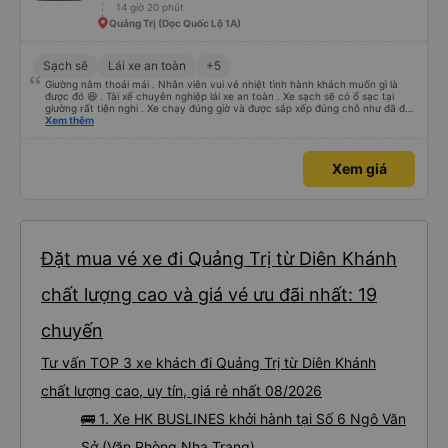
14 giờ 20 phút
trả lời tại nhà riêng. Điểm cộng: Xe xuất bến và đến nơi đúng địa điểm đã
đăng ký. Nhân viên chuyên nghiệp, Nhiệt tình, mình đánh giá 4,5 sao cho cả
Quảng Trị (Dọc Quốc Lộ 1A)
app Vexere và HK Busline và hãng sẽ ngày phát triển để mang lại trải
nghiệm tiện lợi hơn cho hành khách.
Sạch sẽ
Lái xe an toàn
+5
Giường nằm thoải mái . Nhân viên vui vẻ nhiệt tình hành khách muốn gì là
được đó 😆 . Tài xế chuyên nghiệp lái xe an toàn . Xe sạch sẽ có ổ sạc tại
giường rất tiện nghi . Xe chạy đúng giờ và được sắp xếp đúng chỗ như đã đặt
. Điểm 10 cho hoàng long đỏ 👍
Xem thêm
Xem giá
Đặt mua vé xe đi Quảng Trị từ Diên Khánh
chất lượng cao và giá vé ưu đãi nhất: 19
chuyến
Tư vấn TOP 3 xe khách đi Quảng Trị từ Diên Khánh
chất lượng cao, uy tín, giá rẻ nhất 08/2026
🚌 1. Xe HK BUSLINES khởi hành tại Số 6 Ngô Văn
Sở (Văn Phòng Nha Trang)