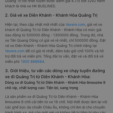
Quảng Trị tốt nhất tuyến được đánh giá 4.7/5 bởi 3292 hành
khách là nhà xe HK BUSLINES.
2. Giá vé xe Diên Khánh - Khánh Hòa Quảng Trị
Hiện tại, theo cập nhật mới nhất của
Vexere.com
, giá vé xe
khách đi Quảng Trị từ Diên Khánh - Khánh Hòa có mức giá
dao động từ 500000 đồng - 1300000 đồng. Trong đó, nhà
xe Tân Quang Dũng có giá vé rẻ nhất, chỉ 500000 đồng. Đặt
vé xe Diên Khánh - Khánh Hòa Quảng Trị chính hãng tại
Vexere.com
để có giá rẻ nhất, đảm bảo giữ chỗ 100% và hỗ
trợ đổi trả vé miễn phí. Tổng đài tư vấn, đặt vé và đổi trả vé
miễn phí:
1900 888684
.
3. Giới thiệu, tư vấn các dòng xe chạy tuyến đường
xe đi Quảng Trị từ Diên Khánh - Khánh Hòa:
Dòng xe đi Quảng Trị từ Diên Khánh - Khánh Hòa limousine 9
chỗ vip, chất lượng cao: Tiện lợi, sang trọng
Là sản phẩm xe đi Quảng Trị từ Diên Khánh - Khánh Hòa
limousine 9 chỗ cải tiến từ xe 16 chỗ. Nội thất được làm lại với
các ghế bọc da chuẩn Châu Âu, không chỉ êm ái cho chuyến
hành trình xa, mà còn mát mẻ và không hề bị hầm bí như các