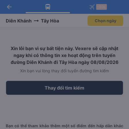
arrow_back
Tải app Vexere ngay!
Tải app Vexere
-30k
Mở app
Mở app
Nhận ưu đãi thành viên độc
-30k/ghế khi đặt vé máy bay qua
quyền
app
Diên Khánh
Tây Hòa
Chọn ngày
Xin lỗi bạn vì sự bất tiện này. Vexere sẽ cập nhật
ngay khi có thông tin xe hoạt động trên tuyến
đường Diên Khánh đi Tây Hòa ngày 08/08/2026
Xin bạn vui lòng thay đổi tuyến đường tìm kiếm
Thay đổi tìm kiếm
Bạn có thể tham khảo thêm một số điểm đến hấp dẫn khác