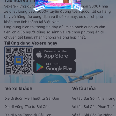
Tàu hoả và Thuê xe
Vexere - ứng dụng đặt vé đa phương tiện với hơn 3000+ nhà
xe chất lượng cao, 5000+ tuyến đường toàn quốc, tất cả hãng
bay và hãng tàu cùng dịch vụ thuê xe máy, xe du lịch phủ
khắp các tỉnh thành tại Việt Nam.
Ứng dụng hiển thị thông tin đầy đủ, minh bạch cùng vô vàn
tiện ích giúp người dùng so sánh và lựa chọn phương án di
chuyển tiết kiệm, nhanh chóng và phù hợp nhất.
Tải ứng dụng Vexere ngay
Vé xe khách
Vé tàu hỏa
Xe đi Buôn Mê Thuột từ Sài Gòn
Vé tàu Sài Gòn Nha Trang
Xe đi Vũng Tàu từ Sài Gòn
Vé tàu Sài Gòn Phan Thiết
Xe đi Nha Trang từ Sài Gòn
Vé tàu Sài Gòn Đà Nẵng