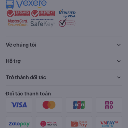
keyboard_arrow_down
Về chúng tôi
keyboard_arrow_down
Hỗ trợ
keyboard_arrow_down
Trở thành đối tác
Đối tác thanh toán