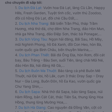
cho chuyến đi sắp tới:
1.
Du lịch Đà Lạt:
Vườn hoa Đà Lạt, làng Cù Lần, Happy
Hills, Fresh Garden, Tuyệt tình cốc, vườn thú Zoodoo,
đồi cỏ hồng Đà Lạt, đồi chè Cầu Đất,...
2.
Du lịch Nha Trang:
Bãi biển Trần Phú, tháp Trầm
Hương, nhà thờ đá, chợ đêm Nha Trang, đảo Hòn Mun,
nhà ga Nha Trang, đảo Điệp Sơn, thác bà Ponagar,...
3.
Du lịch Vũng Tàu:
Ngọn hải đăng, Bãi Sau, Hồ Mây,
mũi Nghinh Phong, hồ Đá Xanh, đồi Con Heo, hòn Bà,
vườn quốc gia Bình Châu, bến thuyền Marina,...
4.
Du lịch Phan Thiết:
Bãi đá Ông Địa, hòn Rơm, đồi cát
bay, Bàu Trắng - Bàu Sen, suối Tiên, làng chài Mũi Né,
đảo Hòn Bà, hải đăng Kê Gà,...
5.
Du lịch Buôn Ma Thuột:
Bảo tàng cà phê Buôn Mê
Thuột, núi Đá Voi, hồ Lắk, cụm 3 thác Dray Sap – Dray
Nur – Gia Long, Buôn Đôn, hồ Ea Kao, vườn quốc gia
Chư Yang Shin,...
6.
Du lịch Sapa:
Nhà thờ đá Sapa, bảo tàng Sapa, núi
Hàm Rồng, bản Cát Cát, thác Tiên Sa, thung lũng Hoa
Hồng, thung lũng Mường Hoa,...
7.
Du lịch Hà Giang:
Cao nguyên đá Đồng Văn, cột cờ