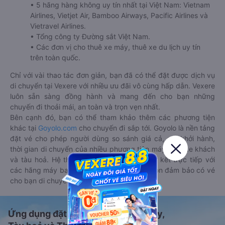
• 5 hãng hàng không uy tín nhất tại Việt Nam: Vietnam
Airlines, Vietjet Air, Bamboo Airways, Pacific Airlines và
Vietravel Airlines.
• Tổng công ty Đường sắt Việt Nam.
• Các đơn vị cho thuê xe máy, thuê xe du lịch uy tín
trên toàn quốc.
Chỉ với vài thao tác đơn giản, bạn đã có thể đặt được dịch vụ
di chuyển tại Vexere với nhiều ưu đãi vô cùng hấp dẫn. Vexere
luôn sẵn sàng đồng hành và mang đến cho bạn những
chuyến đi thoải mái, an toàn và trọn vẹn nhất.
Bên cạnh đó, bạn có thể tham khảo thêm các phương tiện
khác tại
Goyolo.com
cho chuyến đi sắp tới. Goyolo là nền tảng
đặt vé cho phép người dùng so sánh giá cả, giờ khởi hành,
thời gian di chuyển của nhiều phương tiện máy bay, xe khách
và tàu hoả. Hệ thống của Goyolo được liên kết trực tiếp với
các hãng máy bay, xe khách và tàu hoả, luôn đảm bảo có vé
cho bạn di chuyển.
Ứng dụng đặt vé Xe khách, Máy bay,