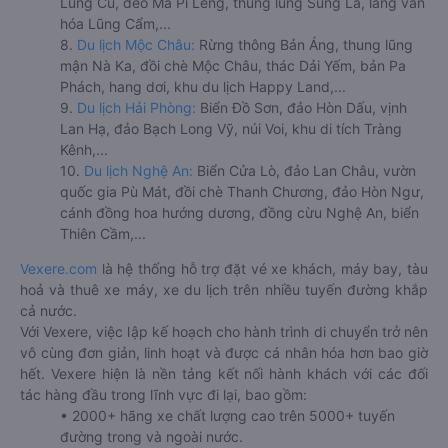
Lũng Cú, đèo Mã Pí Lèng, thung lũng Sủng Là, làng văn
hóa Lũng Cẩm,...
8.
Du lịch Mộc Châu:
Rừng thông Bản Áng, thung lũng
mận Nà Ka, đồi chè Mộc Châu, thác Dải Yếm, bản Pa
Phách, hang dơi, khu du lịch Happy Land,...
9.
Du lịch Hải Phòng:
Biển Đồ Sơn, đảo Hòn Dấu, vịnh
Lan Hạ, đảo Bạch Long Vỹ, núi Voi, khu di tích Tràng
Kênh,...
10.
Du lịch Nghệ An:
Biển Cửa Lò, đảo Lan Châu, vườn
quốc gia Pù Mát, đồi chè Thanh Chương, đảo Hòn Ngư,
cánh đồng hoa hướng dương, đồng cừu Nghệ An, biển
Thiên Cầm,...
Vexere.com
là hệ thống hỗ trợ đặt vé xe khách, máy bay, tàu
hoả và thuê xe máy, xe du lịch trên nhiều tuyến đường khắp
cả nước.
Với Vexere, việc lập kế hoạch cho hành trình di chuyển trở nên
vô cùng đơn giản, linh hoạt và được cá nhân hóa hơn bao giờ
hết. Vexere hiện là nền tảng kết nối hành khách với các đối
tác hàng đầu trong lĩnh vực đi lại, bao gồm:
• 2000+ hãng xe chất lượng cao trên 5000+ tuyến
đường trong và ngoài nước.