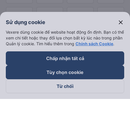
close
Sử dụng cookie
Vexere dùng cookie để website hoạt động ổn định. Bạn có thể
xem chi tiết hoặc thay đổi lựa chọn bất kỳ lúc nào trong phần
Quản lý cookie. Tìm hiểu thêm trong
Chính sách Cookie
.
Chấp nhận tất cả
Tùy chọn cookie
Từ chối
Theo dõi chúng tôi trên
Facebook
Tiktok
Youtube
Công ty TNHH Thương Mại Dịch Vụ Vexere