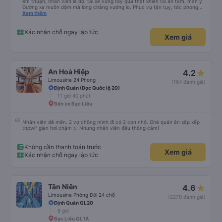
êm thuận, nhân viên lễ độ, tài xế vững tay quả thật khiến tôi an tâm, mãn ý.
Đường xa muôn dặm mà lòng chẳng vướng lo. Phục vụ tận tụy, tác phong
nghiêm cẩn, hiếm thấy giữa thời buổi kim tiền vội vã. Xã hội loạn đạo. Xin gửi
Xem thêm
lời tán dương chân thành, kính chúc nhà xe ngày một hưng thịnh, vạn lộ bình
an.”
Xác nhận chỗ ngay lập tức
Xem giá
An Hoà Hiệp
4.2
Limousine 24 Phòng
(164 đánh giá)
Định Quán (Dọc Quốc lộ 20)
11 giờ 40 phút
Bến xe Bạc Liêu
Nhân viên dễ mến. 2 vợ chồng mình đi có 2 con nhỏ. Ghé quán ăn sắp xếp
thpwif gian hơi chậm tí. Nhưng nhân viên đều thông cảm!
Không cần thanh toán trước
Xem giá
Xác nhận chỗ ngay lập tức
Tân Niên
4.6
Limousine Phòng Đôi 24 chỗ
(2278 đánh giá)
Định Quán QL20
8 giờ
Bạc Liêu QL1A