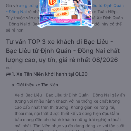
Giá vé
xe giường nằm đôi đi Bạc Liêu - Bạc Liêu từ Định Quán
- Đồng Nai
rẻ nhất là 330000VND của hãng xe Tuấn Hiệp.
Tùy thuộc vào chương trình khuyến mãi, giá vé Xe Định Quán
- Đồng Nai đi Bạc Liêu - Bạc Liêu giường nằm đôi này có thể
sẽ rẻ hơn.
Tư vấn TOP 3 xe khách đi Bạc Liêu -
Bạc Liêu từ Định Quán - Đồng Nai chất
lượng cao, uy tín, giá rẻ nhất 08/2026
null
🚌 1. Xe Tân Niên khởi hành tại QL20
a. Giới thiệu xe Tân Niên
Xe đi Bạc Liêu - Bạc Liêu từ Định Quán - Đồng Nai gây ấn
tượng với nhiều hành khách với hệ thống xe chất lượng
cao cấp nhất trên thị trường. Không gian xe rộng rãi,
thoải mái, nội thất được thiết kế vô cùng hiện đại. Đảm
bảo mang đến cho hành khách những trải nghiệm thoải
mái nhất. Tân Niên phục vụ đa dạng dòng xe với tần suất