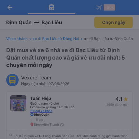
arrow_back
Tải app Vexere ngay!
Tải app Vexere
-30k
Mở app
Mở app
Nhận ưu đãi thành viên độc
-30k/ghế khi đặt vé máy bay qua
quyền
app
Định Quán
Bạc Liêu
Chọn ngày
Vé xe khách
xe đi Bạc Liêu từ Đồng Nai
xe đi Bạc Liêu từ Định Quán
Đặt mua vé xe 6 nhà xe đi Bạc Liêu từ Định
Quán chất lượng cao và giá vé ưu đãi nhất
: 5
chuyến mỗi ngày
Vexere Team
Ngày cập nhật: 07/08/2026
Tuấn Hiệp
4.1
Giường nằm 40 chỗ
(1659 đánh giá)
Limousine giường nằm 36 chỗ
+1 loại xe khác
Định Quán
8 giờ
Bệnh viện Thanh Vũ
Tôi đi Chuyến xe từ Long Thành đến Cần Thơ, khởi hành đúng giờ, hành trình