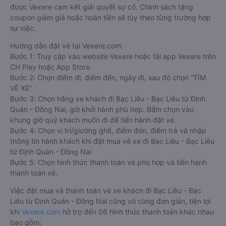
được Vexere cam kết giải quyết sự cố. Chính sách tặng
coupon giảm giá hoặc hoàn tiền sẽ tùy theo từng trường hợp
sự việc.
Hướng dẫn đặt vé tại Vexere.com:
Bước 1: Truy cập vào website Vexere hoặc tải app Vexere trên
CH Play hoặc App Store.
Bước 2: Chọn điểm đi, điểm đến, ngày đi, sau đó chọn “TÌM
VÉ XE”.
Bước 3: Chọn hãng xe khách đi Bạc Liêu - Bạc Liêu từ Định
Quán - Đồng Nai, giờ khởi hành phù hợp. Bấm chọn vào
khung giờ quý khách muốn đi để tiến hành đặt vé.
Bước 4: Chọn vị trí/giường ghế, điểm đón, điểm trả và nhập
thông tin hành khách khi đặt mua vé xe đi Bạc Liêu - Bạc Liêu
từ Định Quán - Đồng Nai
Bước 5: Chọn hình thức thanh toán vé phù hợp và tiến hành
thanh toán vé.
Việc đặt mua và thanh toán vé xe khách đi Bạc Liêu - Bạc
Liêu từ Định Quán - Đồng Nai cũng vô cùng đơn giản, tiện lợi
khi
Vexere.com
hỗ trợ đến 06 hình thức thanh toán khác nhau
bao gồm: