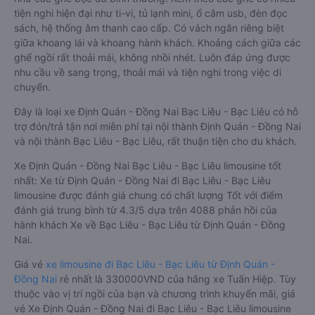
tiện nghi hiện đại như ti-vi, tủ lạnh mini, ổ cắm usb, đèn đọc
sách, hệ thống âm thanh cao cấp. Có vách ngăn riêng biệt
giữa khoang lái và khoang hành khách. Khoảng cách giữa các
ghế ngồi rất thoải mái, không nhồi nhét. Luôn đáp ứng được
nhu cầu về sang trọng, thoải mái và tiện nghi trong việc di
chuyển.
Đây là loại xe Định Quán - Đồng Nai Bạc Liêu - Bạc Liêu có hỗ
trợ đón/trả tận nơi miễn phí tại nội thành Định Quán - Đồng Nai
và nội thành Bạc Liêu - Bạc Liêu, rất thuận tiện cho du khách.
Xe Định Quán - Đồng Nai Bạc Liêu - Bạc Liêu limousine tốt
nhất: Xe từ Định Quán - Đồng Nai đi Bạc Liêu - Bạc Liêu
limousine được đánh giá chung có chất lượng Tốt với điểm
đánh giá trung bình từ 4.3/5 dựa trên 4088 phản hồi của
hành khách Xe về Bạc Liêu - Bạc Liêu từ Định Quán - Đồng
Nai.
Giá vé
xe limousine đi Bạc Liêu - Bạc Liêu từ Định Quán -
Đồng Nai
rẻ nhất là 330000VND của hãng xe Tuấn Hiệp. Tùy
thuộc vào vị trí ngồi của bạn và chương trình khuyến mãi, giá
vé Xe Định Quán - Đồng Nai đi Bạc Liêu - Bạc Liêu limousine