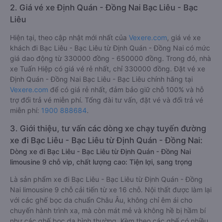
2. Giá vé xe Định Quán - Đồng Nai Bạc Liêu - Bạc
Liêu
Hiện tại, theo cập nhật mới nhất của
Vexere.com
, giá vé xe
khách đi Bạc Liêu - Bạc Liêu từ Định Quán - Đồng Nai có mức
giá dao động từ 330000 đồng - 650000 đồng. Trong đó, nhà
xe Tuấn Hiệp có giá vé rẻ nhất, chỉ 330000 đồng. Đặt vé xe
Định Quán - Đồng Nai Bạc Liêu - Bạc Liêu chính hãng tại
Vexere.com
để có giá rẻ nhất, đảm bảo giữ chỗ 100% và hỗ
trợ đổi trả vé miễn phí. Tổng đài tư vấn, đặt vé và đổi trả vé
miễn phí:
1900 888684
.
3. Giới thiệu, tư vấn các dòng xe chạy tuyến đường
xe đi Bạc Liêu - Bạc Liêu từ Định Quán - Đồng Nai:
Dòng xe đi Bạc Liêu - Bạc Liêu từ Định Quán - Đồng Nai
limousine 9 chỗ vip, chất lượng cao: Tiện lợi, sang trọng
Là sản phẩm xe đi Bạc Liêu - Bạc Liêu từ Định Quán - Đồng
Nai limousine 9 chỗ cải tiến từ xe 16 chỗ. Nội thất được làm lại
với các ghế bọc da chuẩn Châu Âu, không chỉ êm ái cho
chuyến hành trình xa, mà còn mát mẻ và không hề bị hầm bí
như các ghế bọc da bình thường. Kèm theo các ghế có nhiều