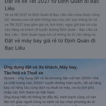
Đặt vé xe Tết 2027 từ Định Quán đi Bạc
Liêu
Vé xe tết 2027 từ Định Quán đi Bạc Liêu vẫn chưa được công
bố. Vexere.com sẽ sớm thông báo cho các bạn thông tin vé
xe Tết 2027 bao gồm giá vé, lịch trình, ngày giờ bán vé của
các hãng xe khách đi tuyến đường Định Quán - Bạc Liêu và
Bạc Liêu - Định Quán ngay khi có thông tin từ các hãng xe.
Đặt vé máy bay giá rẻ từ Định Quán đi
Bạc Liêu
Ứng dụng đặt vé Xe khách, Máy bay,
Tàu hoả và Thuê xe
Vexere - ứng dụng đặt vé đa phương tiện với hơn 3000+ nhà
xe chất lượng cao, 5000+ tuyến đường toàn quốc, tất cả hãng
bay và hãng tàu cùng dịch vụ thuê xe máy, xe du lịch phủ
khắp các tỉnh thành tại Việt Nam.
Ứng dụng hiển thị thông tin đầy đủ, minh bạch cùng vô vàn
tiện ích giúp người dùng so sánh và lựa chọn phương án di