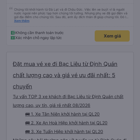
Chúng tôi khởi hành từ Đà Lạt và đi Châu Đức. Việc lên xe buýt vì là người
nước ngoài nên phức tạp hơn chúng tôi tưởng. Nhưng phụ xe đã gọi điện và
gửi địa điểm cho chúng tôi. Sau đó, anh ấy đích thân đi giúp chúng tôi. Đó là
lần đầu tiên đi xe giường nằm với hai đứa trẻ nhỏ khá thú vị. Chúng tôi không
Xem thêm
chắc chắn khi nào xe sẽ dừng lại để nghỉ hoặc ăn uống. Tôi rất ngạc nhiên
khi xe dừng lại lúc nửa đêm ở Cần Thơ và mọi người xuống xe ăn. Khi đến
điểm dừng, họ đánh thức chúng tôi dậy và đảm bảo chúng tôi đã sẵn sàng.
Không cần thanh toán trước
Xem giá
Nhìn chung, đó là một trải nghiệm tốt. Mỗi giường đều có gối và chăn, và đủ
Xác nhận chỗ ngay lập tức
chỗ cho 1 người lớn và 1 trẻ em nằm thoải mái.
Đặt mua vé xe đi Bạc Liêu từ Định Quán
chất lượng cao và giá vé ưu đãi nhất: 5
chuyến
Tư vấn TOP 3 xe khách đi Bạc Liêu từ Định Quán chất
lượng cao, uy tín, giá rẻ nhất 08/2026
🚌 1. Xe Tân Niên khởi hành tại QL20
🚌 2. Xe An Hoà Hiệp khởi hành tại QL20
🚌 3. Xe Tuấn Hiệp khởi hành tại QL20