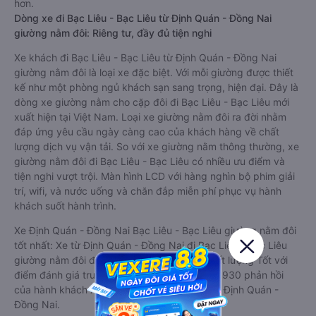
hơn.
Dòng xe đi Bạc Liêu - Bạc Liêu từ Định Quán - Đồng Nai
giường nằm đôi: Riêng tư, đầy đủ tiện nghi
Xe khách đi Bạc Liêu - Bạc Liêu từ Định Quán - Đồng Nai
giường nằm đôi là loại xe đặc biệt. Với mỗi giường được thiết
kế như một phòng ngủ khách sạn sang trọng, hiện đại. Đây là
dòng xe giường nằm cho cặp đôi đi Bạc Liêu - Bạc Liêu mới
xuất hiện tại Việt Nam. Loại xe giường nằm đôi ra đời nhằm
đáp ứng yêu cầu ngày càng cao của khách hàng về chất
lượng dịch vụ vận tải. So với xe giường nằm thông thường, xe
giường nằm đôi đi Bạc Liêu - Bạc Liêu có nhiều ưu điểm và
tiện nghi vượt trội. Màn hình LCD với hàng nghìn bộ phim giải
trí, wifi, và nước uống và chăn đắp miễn phí phục vụ hành
khách suốt hành trình.
Xe Định Quán - Đồng Nai Bạc Liêu - Bạc Liêu giường nằm đôi
tốt nhất: Xe từ Định Quán - Đồng Nai đi Bạc Liêu - Bạc Liêu
giường nằm đôi được đánh giá chung có chất lượng Tốt với
điểm đánh giá trung bình từ 4.3/5 dựa trên 3930 phản hồi
của hành khách Xe về Bạc Liêu - Bạc Liêu từ Định Quán -
Đồng Nai.